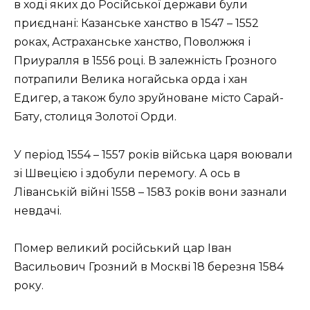
в ході яких до Російської держави були
приєднані: Казанське ханство в 1547 – 1552
роках, Астраханське ханство, Поволжжя і
Приуралля в 1556 році. В залежність Грозного
потрапили Велика ногайська орда і хан
Едигер, а також було зруйноване місто Сарай-
Бату, столиця Золотої Орди.
У період 1554 – 1557 років війська царя воювали
зі Швецією і здобули перемогу. А ось в
Ліванській війні 1558 – 1583 років вони зазнали
невдачі.
Помер великий російський цар Іван
Васильович Грозний в Москві 18 березня 1584
року.