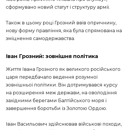
сформувано новий статут і структуру армії.
Також в цьому році Грозний ввів опричнину,
нову форму правління, яка була спрямована на
зміцнення самодержавства.
Іван Грозний: зовнішня політика
Життя Івана Грозного як великого російського
царя передбачало ведення розумної
зовнішньої політики. Він дотримувався курсу
на розширення меж держави, на оволодіння
західними берегами Балтійського моря і
завершення боротьби із Золотою Ордою.
Іван Васильович здійснював військові походи,