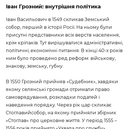
Іван Грозний: внутрішня політика
Іван Васильович в 1549 скликав Земський
собор, перший в історії Росії. На ньому були
присутні представники всіх верств населення,
крім кріпаків. Тут вирішувалися адміністративні,
політичні, економічні питання. В кінці 40-х років
ним було проведено ряд реформ: військову,
знакову, земську, губну.
В 1550 Грозний прийняв «Судебник», завдяки
якому селянські громади отримали право
самоврядування, розкладки податей і
наведення порядку. Через рік цар скликає
Стоглавийсобор, на якому прийняли збірник
«Стоглав» про церковне життя. У період 1555 –
1556 років прийнято «Ухвала про службу»,