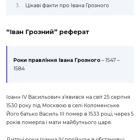
Цікаві факти про Івана Грозного
“Іван Грозний” реферат
Роки правління Івана Грозного
– 1547 –
1584
Іоанн IV Васильович з’явився на світ 25 серпня
1530 року під Москвою в селі Коломенське.
Його батько Василь III помер в 1533 році, через 5
років померла і мати майбутнього царя.
Дитячі роки Іоанна IV пройшли в обстановці