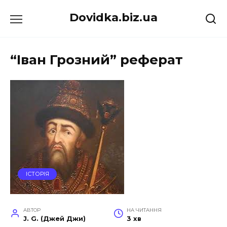
Перейти
Dovidka.biz.ua
до
вмісту
“Іван Грозний” реферат
ІСТОРІЯ
АВТОР
НА ЧИТАННЯ
J. G. (Джей Джи)
3 хв