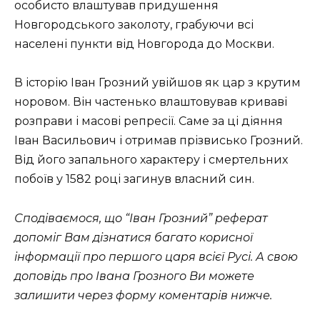
особисто влаштував придушення
Новгородського заколоту, грабуючи всі
населені пункти від Новгорода до Москви.
В історію Іван Грозний увійшов як цар з крутим
норовом. Він частенько влаштовував криваві
розправи і масові репресії. Саме за ці діяння
Іван Васильович і отримав прізвисько Грозний.
Від його запального характеру і смертельних
побоїв у 1582 році загинув власний син.
Сподіваємося, що “Іван Грозний” реферат
допоміг Вам дізнатися багато корисної
інформації про першого царя всієї Русі. А свою
доповідь про Івана Грозного Ви можете
залишити через форму коментарів нижче.