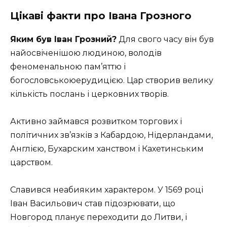
Цікаві факти про Івана Грозного
Яким був Іван Грозний?
Для свого часу він був
найосвіченішою людиною, володів
феноменальною пам’яттю і
богословськоюерудицією. Цар створив велику
кількість послань і церковних творів.
Активно займався розвитком торгових і
політичних зв’язків з Кабардою, Нідерландами,
Англією, Бухарским ханством і Кахетинським
царством.
Славився неабияким характером. У 1569 році
Іван Васильович став підозрювати, що
Новгород планує переходити до Литви, і