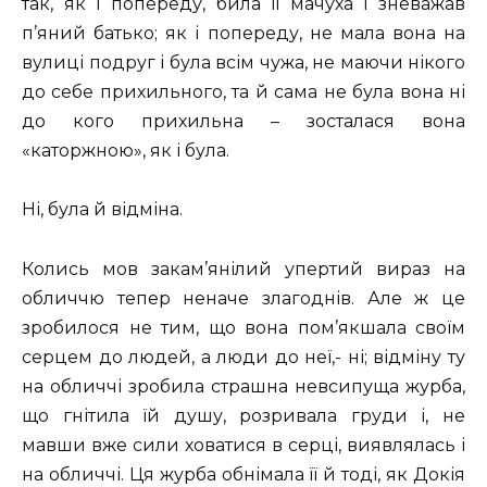
так, як і попереду, била її мачуха і зневажав
п’яний батько; як і попереду, не мала вона на
вулиці подруг і була всім чужа, не маючи нікого
до себе прихильного, та й сама не була вона ні
до кого прихильна – зосталася вона
«каторжною», як і була.
Ні, була й відміна.
Колись мов закам’янілий упертий вираз на
обличчю тепер неначе злагоднів. Але ж це
зробилося не тим, що вона пом’якшала своїм
серцем до людей, а люди до неї,- ні; відміну ту
на обличчі зробила страшна невсипуща журба,
що гнітила їй душу, розривала груди і, не
мавши вже сили ховатися в серці, виявлялась і
на обличчі. Ця журба обнімала її й тоді, як Докія