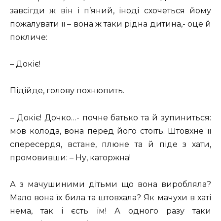
завсігди ж він і п’яний, іноді схочеться йому
пожалувати її – вона ж таки рідна дитина,- оце й
покличе:
– Докіє!
Підійде, голову похнюпить.
– Докіє! Дочко…- почне батько та й зупиниться:
мов колода, вона перед його стоїть. Штовхне її
спересердя, встане, плюне та й піде з хати,
промовивши: – Ну, каторжна!
А з мачушиними дітьми що вона виробляла?
Мало вона їх била та штовхала? Як мачухи в хаті
нема, так і єсть їм! А одного разу таки