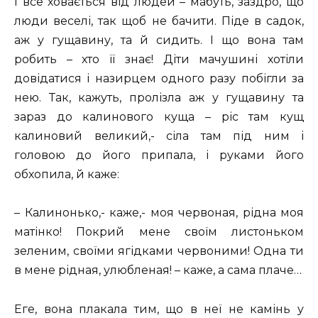
І все ховається від людей – мабуть, заздро, що
люди веселі, так щоб не бачити. Піде в садок,
аж у гущавину, та й сидить. І що вона там
робить – хто її знає! Діти мачушині хотіли
довідатися і назирцем одного разу побігли за
нею. Так, кажуть, пролізла аж у гущавину та
зараз до калинового куща – ріс там кущ
калиновий великий,- сіла там під ним і
головою до його припала, і руками його
обхопила, й каже:
– Калинонько,- каже,- моя червоная, рідна моя
матінко! Покрий мене своїм листоньком
зеленим, своїми ягідками червоними! Одна ти
в мене рідная, улюбленая! – каже, а сама плаче…
Еге, вона плакала тим, що в неї не камінь у