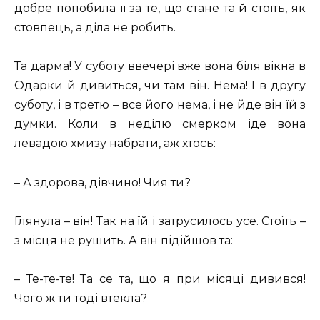
добре попобила її за те, що стане та й стоїть, як
стовпець, а діла не робить.
Та дарма! У суботу ввечері вже вона біля вікна в
Одарки й дивиться, чи там він. Нема! І в другу
суботу, і в третю – все його нема, і не йде він їй з
думки. Коли в неділю смерком іде вона
левадою хмизу набрати, аж хтось:
– А здорова, дівчино! Чия ти?
Глянула – він! Так на їй і затрусилось усе. Стоїть –
з місця не рушить. А він підійшов та:
– Те-те-те! Та се та, що я при місяці дивився!
Чого ж ти тоді втекла?