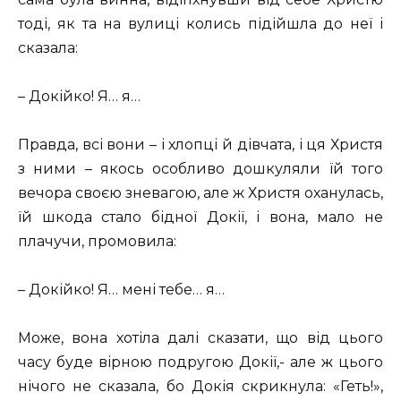
тоді, як та на вулиці колись підійшла до неї і
сказала:
– Докійко! Я… я…
Правда, всі вони – і хлопці й дівчата, і ця Христя
з ними – якось особливо дошкуляли їй того
вечора своєю зневагою, але ж Христя оханулась,
їй шкода стало бідної Докії, і вона, мало не
плачучи, промовила:
– Докійко! Я… мені тебе… я…
Може, вона хотіла далі сказати, що від цього
часу буде вірною подругою Докії,- але ж цього
нічого не сказала, бо Докія скрикнула: «Геть!»,