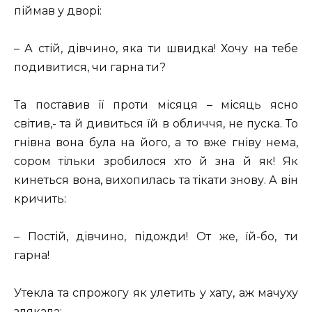
піймав у дворі:
– А стій, дівчино, яка ти швидка! Хочу на тебе
подивитися, чи гарна ти?
Та поставив її проти місяця – місяць ясно
світив,- та й дивиться їй в обличчя, не пуска. То
гнівна вона була на його, а то вже гніву нема,
сором тільки зробилося хто й зна й як! Як
кинеться вона, вихопилась та тікати знову. А він
кричить:
– Постій, дівчино, підожди! От же, їй-бо, ти
гарна!
Утекла та спрожогу як улетить у хату, аж мачуху
злякала: