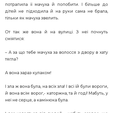
потрапила її мачуха й попобити. І більше до
дітей не підходила й на руки сама не брала,
тільки як мачуха звелить.
От так же вона й на вулиці. З неї почнуть
сміятися:
– А за що тебе мачуха за волосся з двору в хату
тягла?
А вона зараз кулаком!
І зла ж вона була, на всіх зла! І всі їй були вороги,
й вона всім ворог,- каторжна, та й годі! Мабуть, у
неї не серце, а камінюка була.