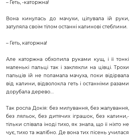
– Геть, -каторжна!
Вона кинулась до мачухи, цілувала їй руки,
затуляла своїм тілом останні калинові стеблини.
– Геть, каторжна!
Але каторжна обхопила руками кущ, і її тонкі
маленькі пальці так і заклякли на цівці. Трохи
пальців їй не поламала мачуха, поки відірвала
від калини, відволокла геть і останніми разами
дорубала дерево…
Так росла Докія: без милування, без жалування,
без ляльок, без дитячих іграшок, без калини,-
тільки співала іноді тихо, як знала, що її ніхто не
чує, тихо та жалібно. Де вона тих пісень училася