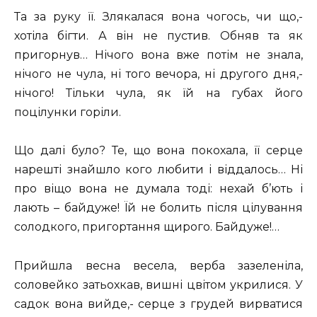
Та за руку її. Злякалася вона чогось, чи що,-
хотіла бігти. А він не пустив. Обняв та як
пригорнув… Нічого вона вже потім не знала,
нічого не чула, ні того вечора, ні другого дня,-
нічого! Тільки чула, як їй на губах його
поцілунки горіли.
Що далі було? Те, що вона покохала, її серце
нарешті знайшло кого любити і віддалось… Ні
про віщо вона не думала тоді: нехай б’ють і
лають – байдуже! Їй не болить після цілування
солодкого, пригортання щирого. Байдуже!…
Прийшла весна весела, верба зазеленіла,
соловейко затьохкав, вишні цвітом укрилися. У
садок вона вийде,- серце з грудей вирватися