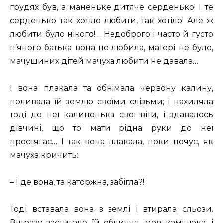
грудях був, а маненьке дитяче серденько! І те
серденько так хотіло любити, так хотіло! Але ж
любити було нікого!… Недоброго і часто й густо
п’яного батька вона не любила, матері не було,
мачушиних дітей мачуха любити не давала…
І вона плакала та обнімала червону калину,
поливала їй землю своїми слізьми; і нахиляла
тоді до неї калинонька свої віти, і здавалось
дівчині, що то мати рідна руки до неї
простягає… І так вона плакала, поки почує, як
мачуха кричить:
– І де вона, та каторжна, забігла?!
Тоді вставала вона з землі і втирала сльози.
Відразу застигало їй обличчя, мов камінюка, і