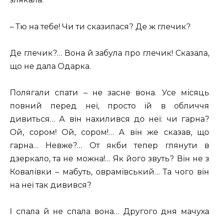
– Тю на тебе! Чи ти сказилася? Де ж глечик?
Де глечик?… Вона й забула про глечик! Сказала,
що не дала Одарка.
Полягали спати – не засне вона. Усе місяць
повний перед неї, просто їй в обличчя
дивиться… А він нахилився до неї: чи гарна?
Ой, сором! Ой, сором!… А він же сказав, що
гарна… Невже?… От якби тепер глянути в
дзеркало, та не можна!… Як його звуть? Він не з
Ковалівки – мабуть, оврамівський… Та чого він
на неї так дивився?
І спала й не спала вона… Другого дня мачуха