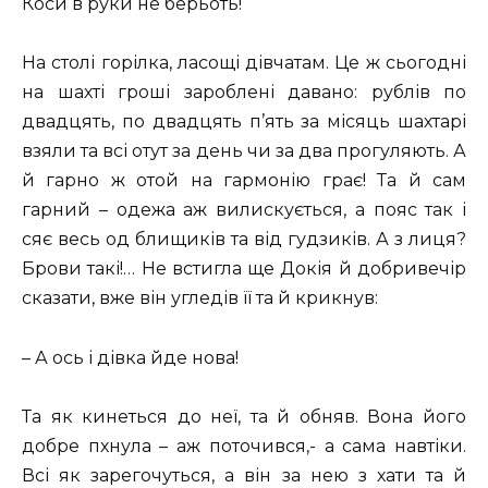
Коси в руки не берьоть!
На столі горілка, ласощі дівчатам. Це ж сьогодні
на шахті гроші зароблені давано: рублів по
двадцять, по двадцять п’ять за місяць шахтарі
взяли та всі отут за день чи за два прогуляють. А
й гарно ж отой на гармонію грає! Та й сам
гарний – одежа аж вилискується, а пояс так і
сяє весь од блищиків та від гудзиків. А з лиця?
Брови такі!… Не встигла ще Докія й добривечір
сказати, вже він угледів її та й крикнув:
– А ось і дівка йде нова!
Та як кинеться до неї, та й обняв. Вона його
добре пхнула – аж поточився,- а сама навтіки.
Всі як зарегочуться, а він за нею з хати та й