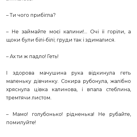
– Ти чого прибігла?
– Не займайте моєї калини!… Очі її горіли, а
щоки були білі-білі; груди так і здималися.
– Ах ти ж падло! Геть!
І здорова мачушина рука відкинула геть
маленьку дівчинку. Сокира рубонула, жалібно
хряснула цівка калинова, і впала стеблина,
тремтячи листом.
– Мамо! голубонько! рідненька! Не рубайте,
помилуйте!