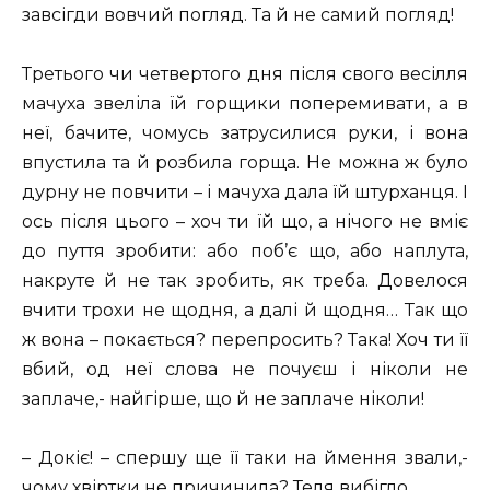
завсігди вовчий погляд. Та й не самий погляд!
Третього чи четвертого дня після свого весілля
мачуха звеліла їй горщики поперемивати, а в
неї, бачите, чомусь затрусилися руки, і вона
впустила та й розбила горща. Не можна ж було
дурну не повчити – і мачуха дала їй штурханця. І
ось після цього – хоч ти їй що, а нічого не вміє
до пуття зробити: або поб’є що, або наплута,
накруте й не так зробить, як треба. Довелося
вчити трохи не щодня, а далі й щодня… Так що
ж вона – покається? перепросить? Така! Хоч ти її
вбий, од неї слова не почуєш і ніколи не
заплаче,- найгірше, що й не заплаче ніколи!
– Докіє! – спершу ще її таки на ймення звали,-
чому хвіртки не причинила? Теля вибігло.