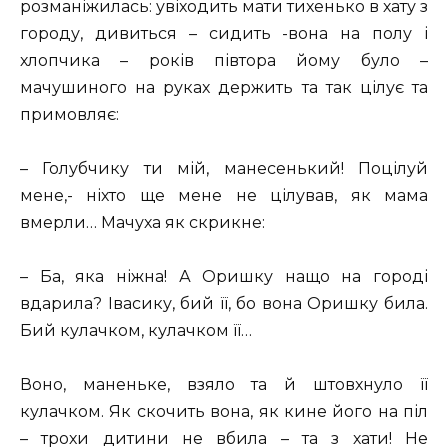
розманіжилась: увіходить мати тихенько в хату з
городу, дивиться – сидить -вона на полу і
хлопчика – років півтора йому було –
мачушиного на руках держить та так цілує та
примовляє:
– Голубчику ти мій, манесенький! Поцілуй
мене,- ніхто ще мене не цілував, як мама
вмерли… Мачуха як скрикне:
– Ба, яка ніжна! А Оришку нащо на городі
вдарила? Івасику, бий її, бо вона Оришку била.
Бий кулачком, кулачком її…
Воно, маненьке, взяло та й штовхнуло її
кулачком. Як скочить вона, як кине його на піл
– трохи дитини не вбила – та з хати! Не