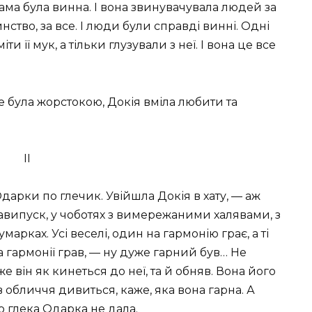
сама була винна. І вона звинувачувала людей за
инство, за все. І люди були справді винні. Одні
ти її мук, а тільки глузували з неї. І вона це все
не була жорстокою, Докія вміла любити та
II
дарки по глечик. Увійшла Докія в хату, — аж
навипуск, у чоботях з вимережаними халявами, з
марках. Усі веселі, один на гармонію грає, а ті
на гармонії грав, — ну дуже гарний був… Не
е він як кинеться до неї, та й обняв. Вона його
в обличчя дивиться, каже, яка вона гарна. А
о глека Одарка не дала.