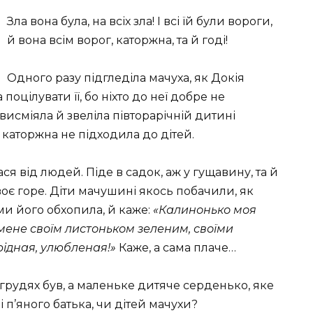
Зла вона була, на всіх зла! І всі їй були вороги,
й вона всім ворог, каторжна, та й годі!
Одного разу підгледіла мачуха, як Докія
поцілувати її, бо ніхто до неї добре не
ї висміяла й звеліла півторарічній дитині
 каторжна не підходила до дітей.
я від людей. Піде в садок, аж у гущавину, та й
воє горе. Діти мачушині якось побачили, як
ми його обхопила, й каже:
«Калинонько моя
мене своїм листоньком зеленим, своїми
рідная, улюбленая!»
Каже, а сама плаче…
у грудях був, а маленьке дитяче серденько, яке
 п’яного батька, чи дітей мачухи?