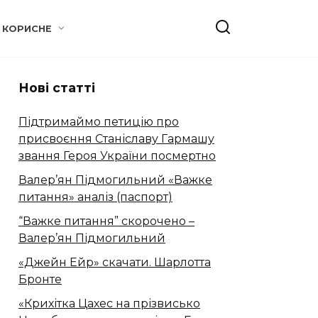
КОРИСНЕ
Нові статті
Підтримаймо петицію про
присвоєння Станіславу Гармашу
звання Героя України посмертно
Валер’ян Підмогильний «Важке
питання» аналіз (паспорт)
“Важке питання” скорочено –
Валер’ян Підмогильний
«Джейн Ейр» скачати. Шарлотта
Бронте
«Крихітка Цахес на прізвисько