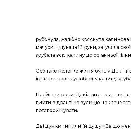
рубонула, жалібно хряснула калинова 
мачухи, цілувала їй руки, затуляла св
зрубала всю калину до останньої гілки
Осб таке нелегке життя було у Докії: ніх
іграшок, навіть улюблену калину зруб
Пройшли роки. Докія виросла, але її 
вийти в дранті на вулицю. Так зачерств
потоваришувати.
Дві думки гнітили їй душу: «За що мене 