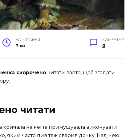
НА ЧИТАННЯ
КОМЕНТАРІ
7 хв
0
ченка скорочено
читати варто, щоб згадати
ору.
ено читати
уха кричала на неї та примушувала виконувати
ко, який часто пив теж сварив дочку. Над нею