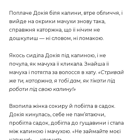
Поплаче Докія біля калини, втре обличчя, і
вийде на окрики мачухи знову така,
справжня каторжна, що її нічим не
дошкулиш — ні словом, ні ломакою.
Якось сиділа Докія під калиною, і не
почула, як мачуха її кликала. Знайша її
мачуха і потягла за волосся в хату.
«Стривай
же ти, каторжна, я тобі дам, як тікати під
роботи під свою калину!»
Вхопила жінка сокиру й побігла в садок.
Докія кинулась, себе не пам’ятаючи,
пробігла садок, добігла до гущавини і стала
між калиною і мачухою. «Не займайте моєї
калини!» — кричить.