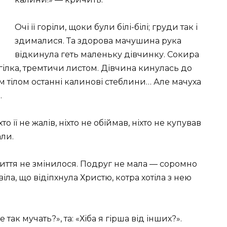
Очі її горіли, щоки були білі-білі; груди так і
здималися. Та здорова мачушина рука
відкинула геть маленьку дівчинку. Сокира
гілка, тремтичи листом. Дівчина кинулась до
оїм тілом останні калинові стеблини… Але мачуха
.
то її не жалів, ніхто не обіймав, ніхто не купував
али.
життя не змінилося. Подруг не мала — соромно
іла, що відіпхнула Христю, котра хотіла з нею
так мучать?», та: «Хіба я гірша від інших?».