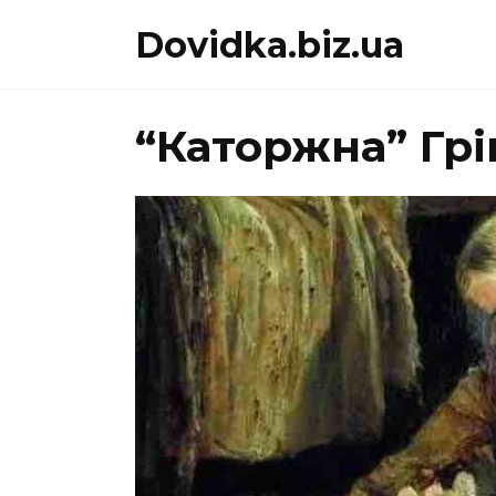
Перейти
Dovidka.biz.ua
до
вмісту
“Каторжна” Гр