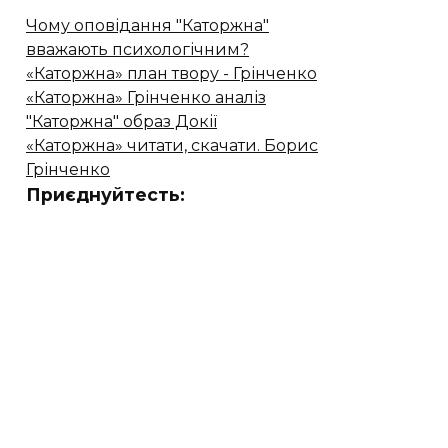
Чому оповідання "Каторжна"
вважають психологічним?
«Каторжна» план твору - Грінченко
«Каторжна» Грінченко аналіз
"Каторжна" образ Докії
«Каторжна» читати, скачати. Борис
Грінченко
Приєднуйтесть: