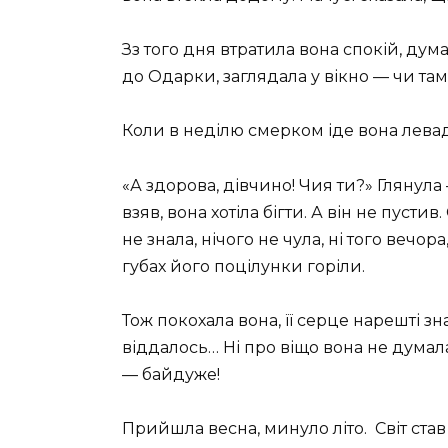
Зз того дня втратила вона спокій, дум
до Одарки, заглядала у вікно — чи там 
Коли в неділю смерком іде вона левад
«А здорова, дівчино! Чия ти?» Глянула — 
взяв, вона хотіла бігти. А він не пуст
не знала, нічого не чула, ні того вечора
губах його поцілунки горіли.
Тож покохала вона, її серце нарешті з
віддалось… Ні про віщо вона не думала 
— байдуже!
Прийшла весна, минуло літо. Світ став