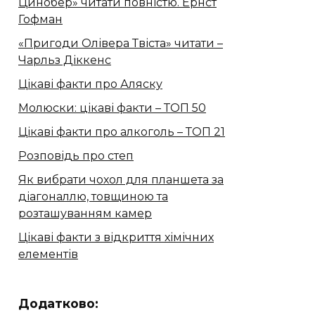
Цинобер» читати повністю. Ернст
Гофман
«Пригоди Олівера Твіста» читати –
Чарльз Діккенс
Цікаві факти про Аляску
Молюски: цікаві факти – ТОП 50
Цікаві факти про алкоголь – ТОП 21
Розповідь про степ
Як вибрати чохол для планшета за
діагоналлю, товщиною та
розташуванням камер
Цікаві факти з відкриття хімічних
елементів
Додатково: