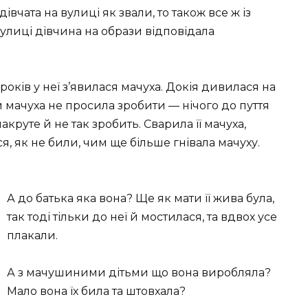
 дівчата на вулиці як звали, то також все ж із
вулиці дівчина на образи відповідала
 років у неї з’явилася мачуха. Докія дивилася на
и мачуха не просила зробити — нічого до пуття
накруте й не так зробить. Сварила її мачуха,
я, як не били, чим ще більше гнівала мачуху.
А до батька яка вона? Ще як мати її жива була,
так тоді тільки до неї й мостилася, та вдвох усе
плакали.
А з мачушиними дітьми що вона виробляла?
Мало вона їх била та штовхала?