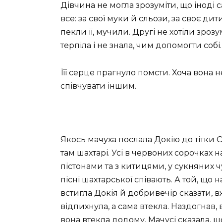
Дівчина не могла зрозуміти, що іноді 
все: за свої муки й сльози, за своє дит
пекли її, мучили. Другі не хотіли зрозумі
терпіла і не знала, чим допомогти собі.
Їїї серце прагнуло помсти. Хоча вона 
співчувати іншим.
Якось мачуха послала Докію до тітки О
там шахтарі. Усі в червоних сорочках 
пістонами та з китицями, у сукняних чу
пісні шахтарської співають. А той, що 
встигла Докія й добривечір сказати, вж
відпихнула, а сама втекла. Наздогнав, 
вона втекла додому. Мачусі сказала, щ