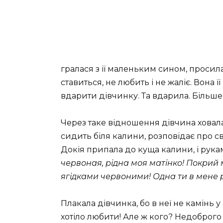
гралася з її маленьким сином, просила 
ставиться, не любить і не жаліє. Вона ї
вдарити дівчинку. Та вдарила. Більше
Через таке відношення дівчина ховалас
сидить біля калини, розповідає про с
Докія припала до куща калини, і рука
червоная, рідна моя матінко! Покрий 
ягідками червоними! Одна ти в мене 
Плакала дівчинка, бо в неї не камінь 
хотіло любити! Але ж кого? Недоброго і