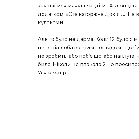
знущалися мачушині діти.
А хлопці та
додатком: «Ота каторжна Докія…». На 
кулаками.
Але то було не дарма. Коли їй було сім
неї з-під лоба вовчим поглядом. Що б
не зробить: або поб’є що, або наплута, 
била. Ніколи не плакала й не просилас
Уся в матір.