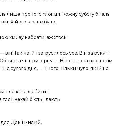
ала лише про того хлопця. Кожну суботу бігала
він. А його все не було.
ою хмизу набрати, аж хтось:
він! Так на їй і затрусилось усе. Він за руку її
ив. Обняв та як пригорнув… Нічого вона вже потім
, ні другого дня,— нічого! Тільки чула, як їй на
найшло кого любити і
тоді: нехай б’ють і лають
 для Докії милий,