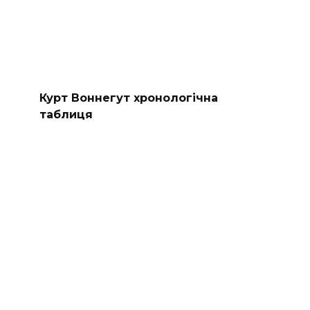
Курт Воннегут хронологічна
таблиця