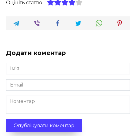
Оцініть статтю
Додати коментар
Ім'я
*
Email
*
Коментар