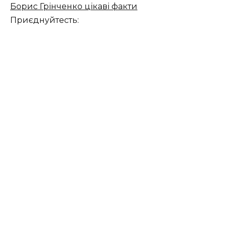
Борис Грінченко цікаві факти
Приєднуйтесть: