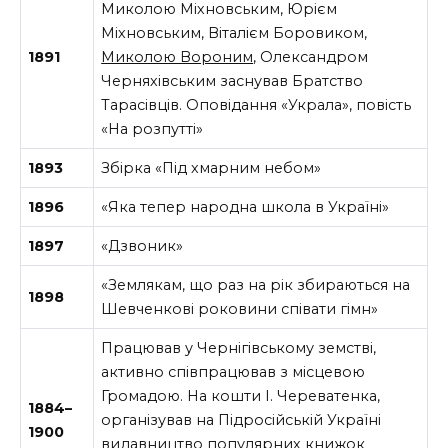
Миколою Міхновським, Юрієм
Міхновським, Віталієм Боровиком,
1891
Миколою Вороним
, Олександром
Черняхівським заснував Братство
Тарасівців. Оповідання «Украла», повість
«На розпутті»
1893
Збірка «Під хмарним небом»
1896
«Яка тепер народна школа в Україні»
1897
«Дзвоник»
«Землякам, що раз на рік збираються на
1898
Шевченкові роковини співати гімн»
Працював у Чернігівському земстві,
активно співпрацював з місцевою
Громадою. На кошти І. Череватенка,
1884–
організував на Підросійській Україні
1900
видавництво популярних книжок