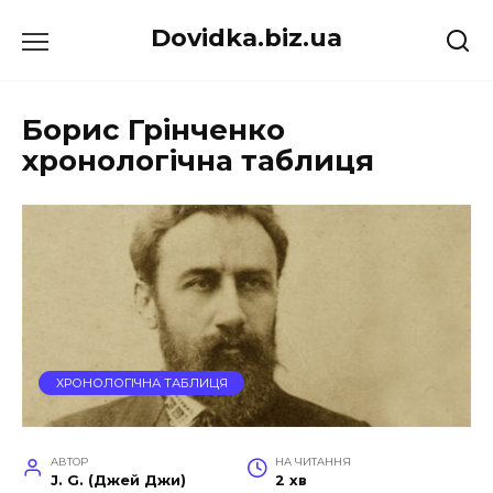
Перейти
Dovidka.biz.ua
до
вмісту
Борис Грінченко
хронологічна таблиця
ХРОНОЛОГІЧНА ТАБЛИЦЯ
АВТОР
НА ЧИТАННЯ
J. G. (Джей Джи)
2 хв