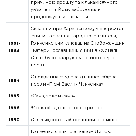
причиною арешту та кількамісячного
ув’язнення. Йому заборонили
продовжувати навчання.
Склавши при Харківському університеті
іспити на звання народного вчителя,
1881-
Грінченко вчителював на Слобожанщині
1893
і Катеринославщині. У 1881 в журналі
«Світ» було надруковано його перші
поезії.
Оповідання «Чудова дівчина», збірка
1884
поезій «Пісні Василя Чайченка»
1885
«Сама, зовсім сама»
1886
Збірка «Під сільською стріхою»
1890
«Олеся»,повість «Соняшний промінь»
Грінченко спільно з Іваном Липою,