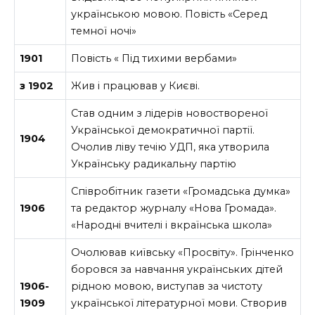
українською мовою. Повість «Серед
темної ночі»
1901
Повість « Під тихими вербами»
з 1902
Жив і працював у Києві.
Став одним з лідерів новоствореної
Української демократичної партії.
1904
Очолив ліву течію УДП, яка утворила
Українську радикальну партію
Співробітник газети «Громадська думка»
1906
та редактор журналу «Нова Громада».
«Народні вчителі і вкраїнська школа»
Очолював київську «Просвіту». Грінченко
боровся за навчання українських дітей
1906-
рідною мовою, виступав за чистоту
1909
української літературної мови. Створив