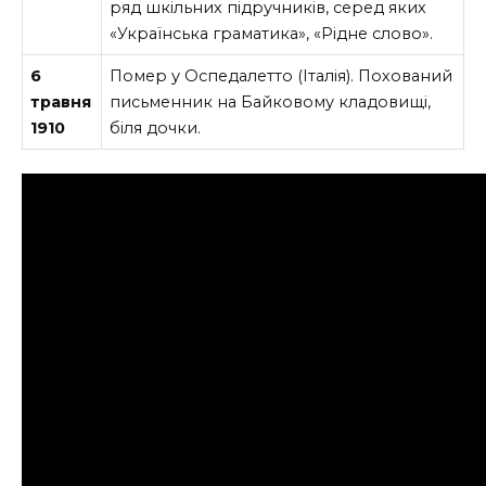
ряд шкільних підручників, серед яких
«Українська граматика», «Рідне слово».
6
Помер у Оспедалетто (Італія). Похований
травня
письменник на Байковому кладовищі,
1910
біля дочки.