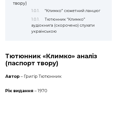
твору)
“Климко” сюжетний ланцюг
Тютюнник “Климко”
аудіокнига (скорочено) слухати
українською
Тютюнник
«Климко» аналіз
(паспорт твору)
Автор
– Григір Тютюнник
Рік видання
– 1970