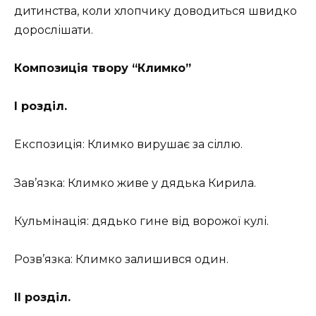
дитинства, коли хлопчику доводиться швидко
дорослішати.
Композиція твору “Климко”
І розділ.
Експозиція: Климко вирушає за сіллю.
Зав’язка: Климко живе у дядька Кирила.
Кульмінація: дядько гине від ворожої кулі.
Розв’язка: Климко залишився один.
ІІ розділ.