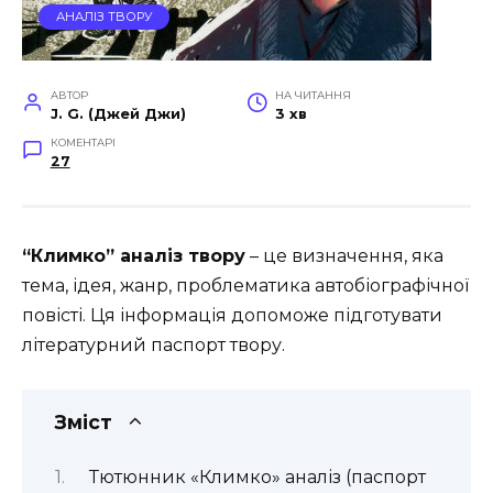
АНАЛІЗ ТВОРУ
АВТОР
НА ЧИТАННЯ
J. G. (Джей Джи)
3 хв
КОМЕНТАРІ
27
“Климко” аналіз твору
– це визначення, яка
тема, ідея, жанр, проблематика автобіографічної
повісті. Ця інформація допоможе підготувати
літературний паспорт твору.
Зміст
Тютюнник «Климко» аналіз (паспорт