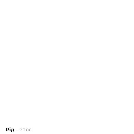
Рід
– епос