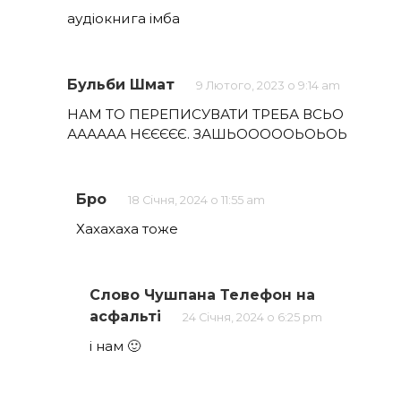
аудіокнига імба
Бульби Шмат
9 Лютого, 2023 о 9:14 am
НАМ ТО ПЕРЕПИСУВАТИ ТРЕБА ВСЬО
АААААА НЄЄЄЄЄ. ЗАШЬОООООЬОЬОЬ
Бро
18 Січня, 2024 о 11:55 am
Хахахаха тоже
Слово Чушпана Телефон на
асфальті
24 Січня, 2024 о 6:25 pm
і нам 🙂