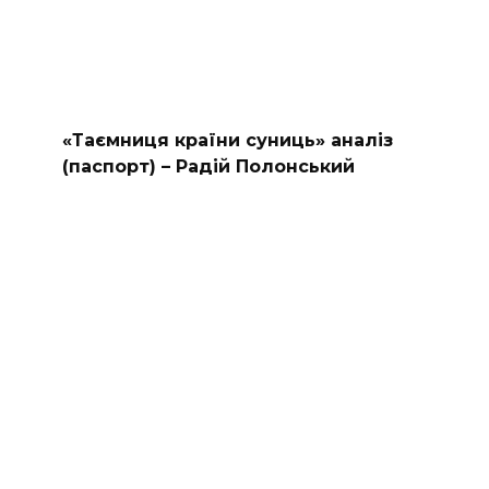
«Таємниця країни суниць» аналіз
(паспорт) – Радій Полонський