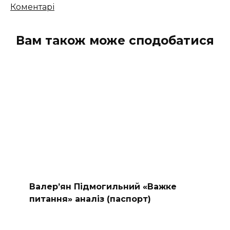
Кількість
Коментарі
коментарів
Вам також може сподобатися
Валер’ян Підмогильний «Важке
питання» аналіз (паспорт)