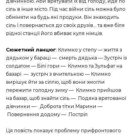
дівчинкою. Аби врятувати їх від голоду, йде по
сіль в інше місто. Під час війни сіль можна було
обміняти на будь які продуки. Він знаходить
сіль і повернається до своїх друзів… та вже біля
рідної станції його вбиває куля німців.
Сюжетний ланцюг
: Климко у степу — життя з
дядьком у бараці — смерть дядька — Зустріч із
солдатом — Білі гори — Климко та Зульфат на
базарі — зустріч з вчителькою — Климко
вирішує йти за сіллю, щоб вони змогли
пережити голодну зиму — Климко прийшов
на базар, щоб знайти сіль — Подяка врятованої
дівчинки — Доброта тітки Марини —
Повернення додому — Постріл
Ця повість показує проблему прифронтового