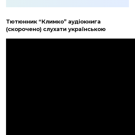
Тютюнник “Климко” аудіокнига
(скорочено) слухати українською