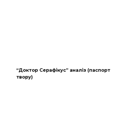
“Доктор Серафікус” аналіз (паспорт
твору)