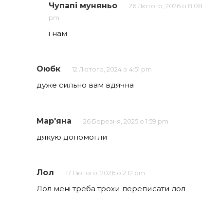
Чупапі муняньо
26 Лютого, 2026 о 8:08
pm
і нам
Оюбк
12 Лютого, 2024 о 4:51 pm
дуже сильно вам вдячна
Мар'яна
26 Березня, 2025 о 1:59 pm
дякую допомогли
Лол
17 Лютого, 2026 о 2:12 pm
Лол мені треба трохи переписати лол