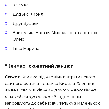
Климко
Дядько Кирил
Друг Зуфальт
Вчителька Наталія Миколаївна з донькою
Олею
Тітка Марина
“Климко” сюжетний ланцюг
Сюжет
: Климко під час війни втратив свого
єдиного родича – дядька Кирила. Хлопчик
живе зі своїм шкільним другом у
ваговій на
шахтній сортувальниці
.
Згодом вони
запрошують до себе їх вчительку з маленькою