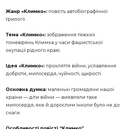
Жанр «Климко»:
повість автобіографічної
трилогії.
Тема «Климко»:
зображення тяжких
поневірянь Климка у часи фашистської
окупації рідного краю.
Ідея «Климко»:
прокляття війни, уславлення
доброти, милосердя, чуйності, щирості.
Основна думка:
маленькі громадяни нашої
країни — діти війни — виявляли таке
милосердя, яке й дорослим інколи було не до
снаги.
Особливості повісті “Климко”