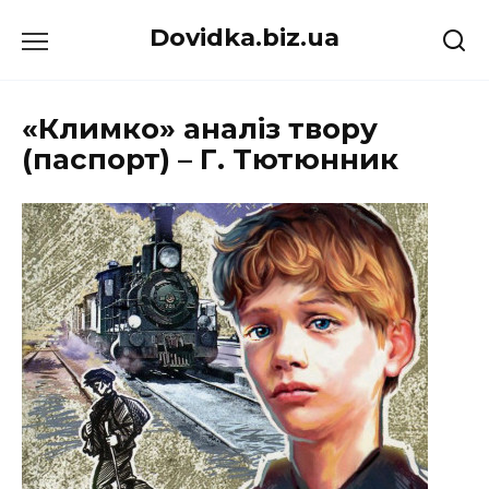
Перейти
Dovidka.biz.ua
до
вмісту
«Климко» аналіз твору
(паспорт) – Г. Тютюнник