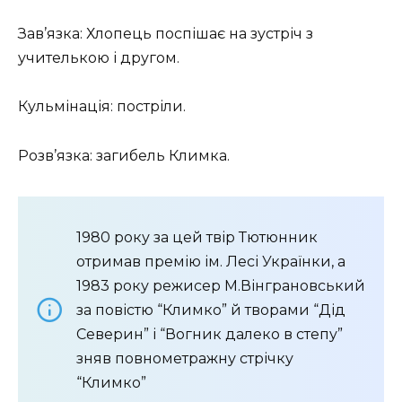
Зав’язка: Хлопець поспішає на зустріч з
учителькою і другом.
Кульмінація: постріли.
Розв’язка: загибель Климка.
1980 року за цей твір Тютюнник
отримав премію ім. Лесі Українки, а
1983 року режисер М.Вінграновський
за повістю “Климко” й творами “Дід
Северин” і “Вогник далеко в степу”
зняв повнометражну стрічку
“Климко”