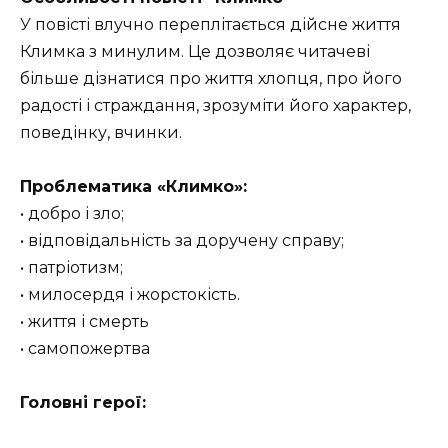
У повісті влучно переплітається дійсне життя
Климка з минулим. Це дозволяє читачеві
більше дізнатися про життя хлопця, про його
радості і страждання, зрозуміти його характер,
поведінку, вчинки.
Проблематика «Климко»:
• добро і зло;
• відповідальність за доручену справу;
• патріотизм;
• милосердя і жорстокість.
• життя і смерть
• самопожертва
Головні герої: