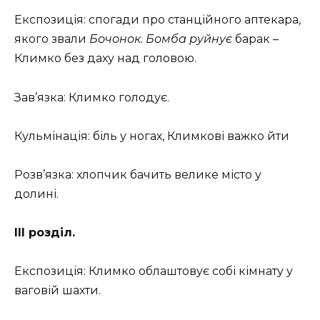
Експозиція: спогади про станційного аптекара,
якого звали
Бочонок. Бомба руйнує
барак –
Климко без даху над головою.
Зав’язка: Климко голодує.
Кульмінація: біль у ногах, Климкові важко йти
Розв’язка: хлопчик бачить велике місто у
долині.
ІІІ розділ.
Експозиція: Климко облаштовує собі кімнату у
ваговій шахти.