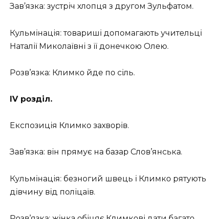
Зав’язка: зустріч хлопця з другом Зульфатом.
Кульмінація: товариші допомагають учительці
Наталії Миколаївні з її донечкою Олею.
Розв’язка: Климко йде по сіль.
ІV розділ.
Експозиція Климко захворів.
Зав’язка: він прямує на базар Слов’янська.
Кульмінація: безногий швець і Климко рятують
дівчину від поліцаїв.
Розв’язка: жінка обіцяє Климкові дати багато