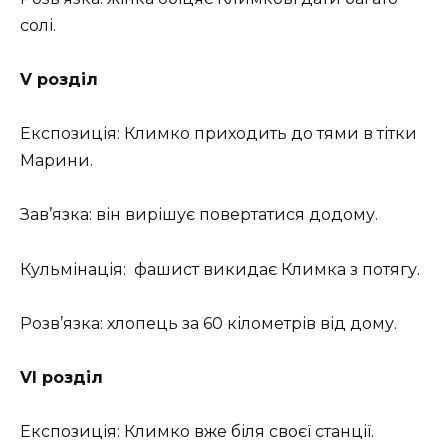
солі.
V розділ
Експозиція: Климко приходить до тями в тітки
Марини.
Зав’язка: він вирішує повертатися додому.
Кульмінація: фашист викидає Климка з потягу.
Розв’язка: хлопець за 60 кілометрів від дому.
VІ розділ
Експозиція: Климко вже біля своєї станції.