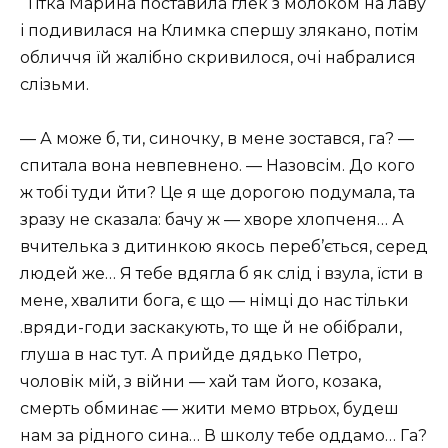
“Тітка Марина поставила глек з молоком на лаву
і подивилася на Климка спершу злякано, потім
обличчя їй жалібно скривилося, очі набралися
слізьми.
— А може б, ти, синочку, в мене зостався, га? —
спитала вона невпевнено. — Назовсім. До кого
ж тобі туди йти? Це я ще дорогою подумала, та
зразу не сказала: бачу ж — хворе хлопченя… А
вчителька з дитинкою якось переб’ється, серед
людей же… Я тебе вдягла б як слід і взула, їсти в
мене, хвалити бога, є що — німці до нас тільки
.вряди-годи заскакують, то ще й не обібрали,
глуша в нас тут. А прийде дядько Петро,
чоловік мій, з війни — хай там його, козака,
смерть обминає — жити мемо втрьох, будеш
нам за рідного сина… В школу тебе оддамо… Га?