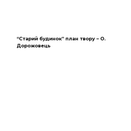
“Старий будинок” план твору – О.
Дорожовець