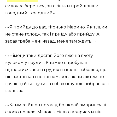
силочка береться, он скільки пройшовши
голодний і холодний».
• «Я прийду до вас, тітонько Марино. Як тільки
не стане голоду, так і приїду або прийду. А
зараз треба мені назад, мене там ждуть…»
• «Німець таки достав його вже на льоту
кулаком у груди… Климко спробував
підвестися, але в грудях і в коліні заболіло, що
він застогнав і поповзом, ковзаючи ліктем по
грязюці й тягнучи за собою клунок, вибрався з
калюжі».
• «Климко йшов помалу, бо вкрай зморився зі
своєю ношею. Мішок із сіллю та харчами він