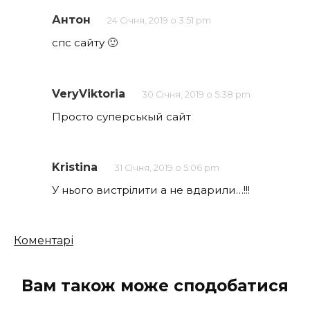
Антон
24 Січня, 2019 о 3:51 pm
спс сайту 🙂
VeryViktoria
30 Січня, 2019 о 5:38 pm
Просто суперськый сайт
Kristina
31 Січня, 2019 о 5:06 pm
У нього вистрілити а не вдарили…!!!
Кількість
Коментарі
коментарів
Вам також може сподобатися