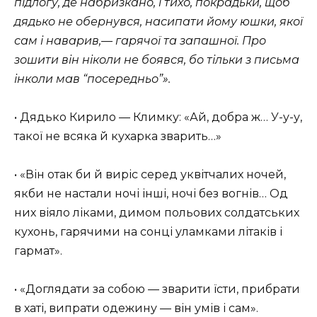
підлогу, де набризкано, і тихо, покрадьки, щоб
дядько не обернувся, насипати йому юшки, якої
сам і наварив,— гарячої та запашної. Про
зошити він ніколи не боявся, бо тільки з письма
інколи мав “посередньо”».
• Дядько Кирило — Климку: «Ай, добра ж… У-у-у,
такої не всяка й кухарка зварить…»
• «Він отак би й виріс серед уквітчалих ночей,
якби не настали ночі інші, ночі без вогнів… Од
них віяло ліками, димом польових солдатських
кухонь, гарячими на сонці уламками літаків і
гармат».
• «Доглядати за собою — зварити їсти, прибрати
в хаті, випрати одежину — він умів і сам».