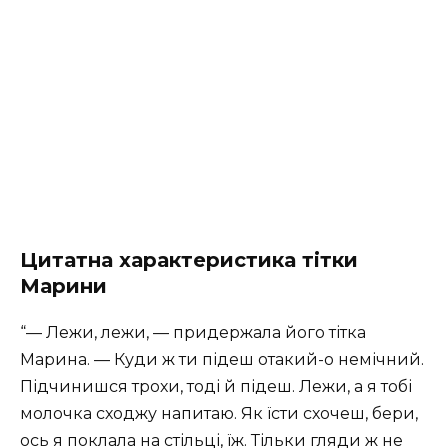
Цитатна характеристика тітки
Марини
“— Лежи, лежи, — придержала його тітка
Марина. — Куди ж ти підеш отакий-о немічний.
Підчинишся трохи, тоді й підеш. Лежи, а я тобі
молочка сходжу напитаю. Як їсти схочеш, бери,
ось я поклала на стільці, їж. Тільки гляди ж не