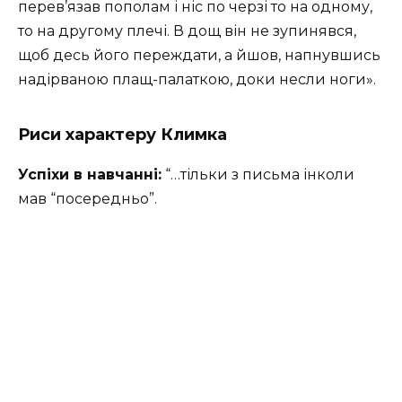
перев’язав пополам і ніс по черзі то на одному,
то на другому плечі. В дощ він не зупинявся,
щоб десь його переждати, а йшов, напнувшись
надірваною плащ-палаткою, доки несли ноги».
Риси характеру Климка
Успіхи в навчанні:
“…тільки з письма інколи
мав “посередньо”.