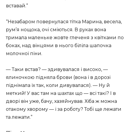
вставай.”
“Незабаром повернулася тітка Марина, весела,
рум’я нощока, очі сміються. В руках вона
тримала маленьке жовте глеченя з квітками по
боках, над вінцями в нього біліла шапочка
молочної піни.
— Таки встав? — здивувалася і високо, —
ялиночкою підняла брови (вона і в дорозі
піднімала їх так, коли дивувалася). — Ну й
меткий! У вас там на шахтах що — всі такі? І в
дворі він уже, бачу, хазяйнував. Хіба ж можна
отакому хворому — і за роботу? Тобі ще лежати
та лежати.”