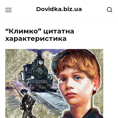
Перейти
Dovidka.biz.ua
до
вмісту
“Климко” цитатна
характеристика