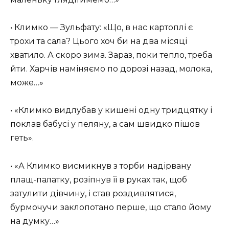
• Климко — Зульфату: «Що, в нас картоплі є
трохи та сала? Цього хоч би на два місяці
хватило. А скоро зима. Зараз, поки тепло, треба
йти. Харчів наміняємо по дорозі назад, молока,
може…»
• «Климко видлубав у кишені одну тридцятку і
поклав бабусі у пеляну, а сам швидко пішов
геть».
• «А Климко висмикнув з торби надірвану
плащ-палатку, розіпнув її в руках так, щоб
затулити дівчину, і став роздивлятися,
бурмочучи заклопотано перше, що стало йому
на думку…»