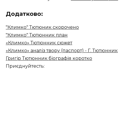
Додатково:
"Климко" Тютюник скорочено
"Климко" Тютюнник план
«Климко» Тютюнник сюжет
«Климко» аналіз твору (паспорт) - Г. Тютюнник
Григір Тютюнник біографія коротко
Приєднуйтесть: