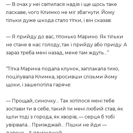
— В очах у неї світилася надія і ще щось таке
ласкаве, чого Климко не міг збагнути. Йому
тільки дуже шкода стало тітки, і він сказав:
— Я прийду до вас, тітонько Марино. Як тільки
не стане в нас голоду, так і прийду або приїду. А
зараз треба мені назад, мене там ждуть…”
“Тітка Марина подала клунок, заплакала тихо,
поцілувала Климка, зросивши слізьми йому
щоки, і зашепотіла гаряче:
— Прощай, синочку… Так хотілося мені тебе
зостави ти в себе, такий ти мені любий став, як
ішли тоді з города, як хворів, — серця б тобі
увірвала… Приїжджай… Пішки не йди —
далеко… А приїжджай…