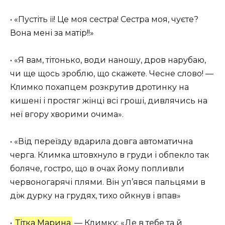
• «Пустіть її! Це моя сестра! Сестра моя, чуєте?
Вона мені за матір!!»
• «Я вам, тітонько, води наношу, дров нарубаю,
чи ще щось зроблю, що скажете. Чесне слово! —
Климко похапцем розкрутив дротинку на
кишені і простяг жінці всі гроші, дивлячись на
неї вгору хворими очима».
• «Від переїзду вдарила довга автоматична
черга. Климка штовхнуло в груди і обпекло так
боляче, гостро, що в очах йому попливли
червоногарячі плями. Він уп’явся пальцями в
діж дурку на грудях, тихо ойкнув і впав»
•
Тітка Марина
— Климку: «Де в тебе та й