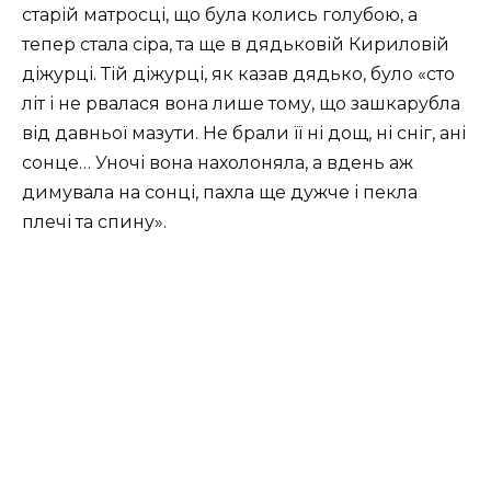
старій матросці, що була колись голубою, а
тепер стала сіра, та ще в дядьковій Кириловій
діжурці. Тій діжурці, як казав дядько, було «сто
літ і не рвалася вона лише тому, що зашкарубла
від давньої мазути. Не брали її ні дощ, ні сніг, ані
сонце… Уночі вона нахолоняла, а вдень аж
димувала на сонці, пахла ще дужче і пекла
плечі та спину».