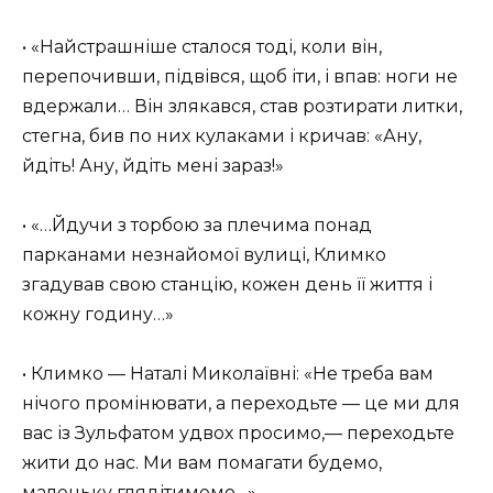
• «Найстрашніше сталося тоді, коли він,
перепочивши, підвівся, щоб іти, і впав: ноги не
вдержали… Він злякався, став розтирати литки,
стегна, бив по них кулаками і кричав: «Ану,
йдіть! Ану, йдіть мені зараз!»
• «…Йдучи з торбою за плечима понад
парканами незнайомої вулиці, Климко
згадував свою станцію, кожен день її життя і
кожну годину…»
• Климко — Наталі Миколаївні: «Не треба вам
нічого промінювати, а переходьте — це ми для
вас із Зульфатом удвох просимо,— переходьте
жити до нас. Ми вам помагати будемо,
маленьку глядітимемо…»