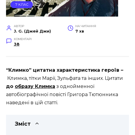
7 КЛАС
АВТОР
НА ЧИТАННЯ
J. G. (Джей Джи)
7 хв
КОМЕНТАРІ
38
“Климко” цитатна характеристика героїв –
Климка, тітки Марії, Зульфата та інших. Цитати
до
образу Климка
з однойменної
автобіографічної повісті Григора Тютюнника
наведені в цій статті.
Зміст