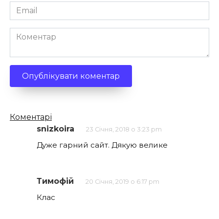
Email
*
Коментар
Кількість
Коментарі
коментарів
snizkoira
23 Січня, 2018 о 3:23 pm
Дуже гарний сайт. Дякую велике
Тимофій
20 Січня, 2019 о 6:17 pm
Клас