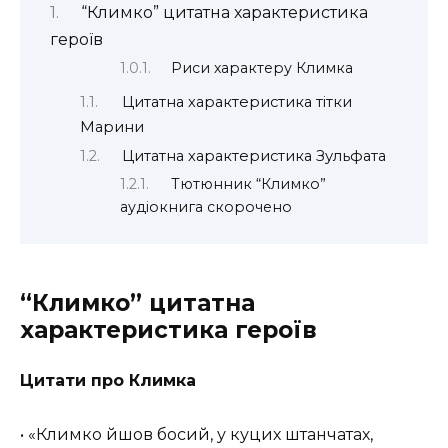
“Климко” цитатна характеристика
героїв
Риси характеру Климка
Цитатна характеристика тітки
Марини
Цитатна характеристика Зульфата
Тютюнник “Климко”
аудіокнига скорочено
“Климко” цитатна
характеристика героїв
Цитати про Климка
• «Климко йшов босий, у куцих штанчатах,