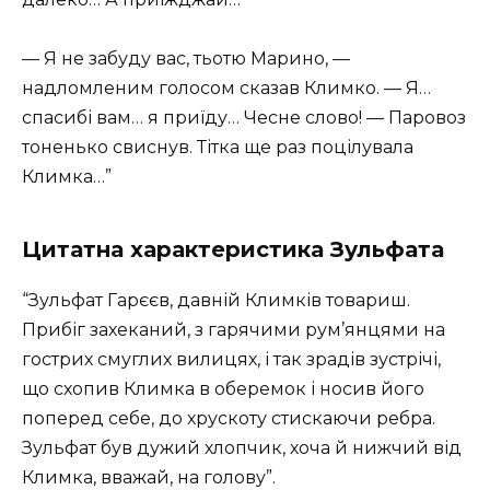
— Я не забуду вас, тьотю Марино, —
надломленим голосом сказав Климко. — Я…
спасибі вам… я приїду… Чесне слово! — Паровоз
тоненько свиснув. Тітка ще раз поцілувала
Климка…”
Цитатна характеристика Зульфата
“Зульфат Гарєєв, давній Климків товариш.
Прибіг захеканий, з гарячими рум’янцями на
гострих смуглих вилицях, і так зрадів зустрічі,
що схопив Климка в оберемок і носив його
поперед себе, до хрускоту стискаючи ребра.
Зульфат був дужий хлопчик, хоча й нижчий від
Климка, вважай, на голову”.