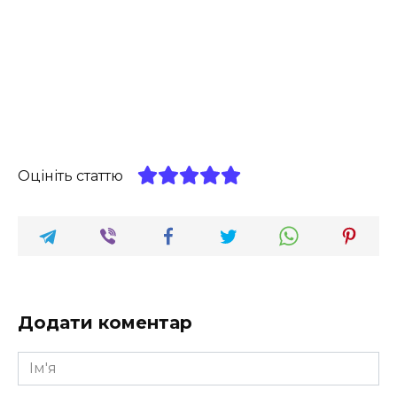
Оцініть статтю
Додати коментар
Ім'я
*