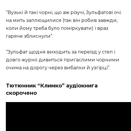
“Вузькі й такі чорні, що аж різучі, Зульфатові очі
на мить заплющилися (так він робив завжди,
коли йому треба було поміркувати) і враз
гаряче зблиснули”.
“Зульфат щодня виходить за переїзд у степ і
довго журно дивиться пригаслими чорними
очима на дорогу через вибалки й узгірці”.
Тютюнник “Климко” аудіокнига
скорочено