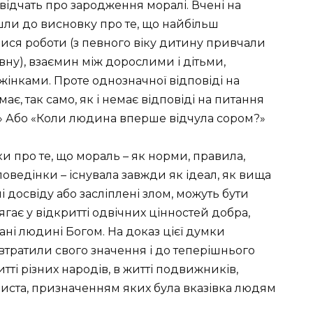
відчать про зародження моралі. Вчені на
шли до висновку про те, що найбільш
ися роботи (з певного віку дитину привчали
івну), взаємин між дорослими і дітьми,
інками. Проте однозначної відповіді на
має, так само, як і немає відповіді на питання
 Або «Коли людина вперше відчула сором?»
 про те, що мораль – як норми, правила,
) поведінки – існувала завжди як ідеал, як вища
і досвіду або засліплені злом, можуть бути
ягає у відкритті одвічних цінностей добра,
ані людині Богом. На доказ цієї думки
втратили свого значення і до теперішнього
тті різних народів, в житті подвижників,
риста, призначенням яких була вказівка ​​людям