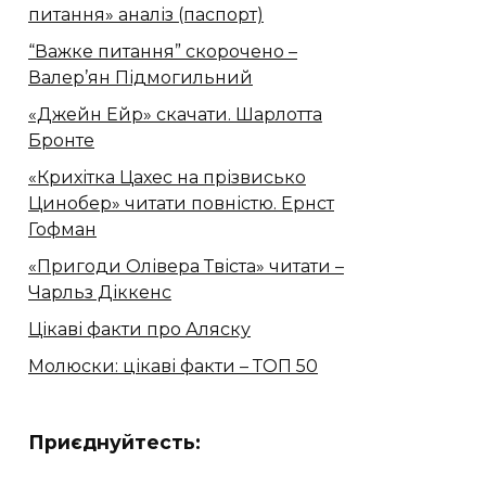
питання» аналіз (паспорт)
“Важке питання” скорочено –
Валер’ян Підмогильний
«Джейн Ейр» скачати. Шарлотта
Бронте
«Крихітка Цахес на прізвисько
Цинобер» читати повністю. Ернст
Гофман
«Пригоди Олівера Твіста» читати –
Чарльз Діккенс
Цікаві факти про Аляску
Молюски: цікаві факти – ТОП 50
Приєднуйтесть: