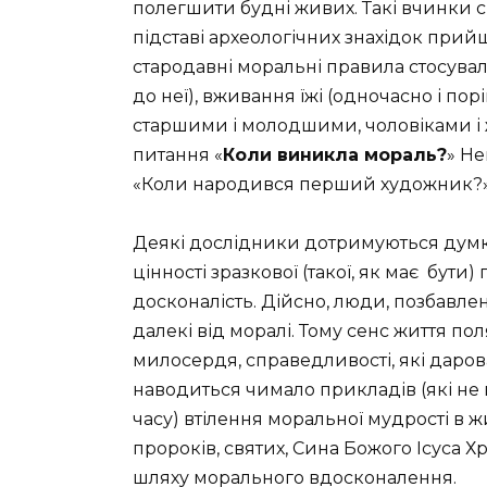
полегшити будні живих. Такі вчинки с
підставі археологічних знахідок прий
стародавні моральні правила стосувал
до неї), вживання їжі (одночасно і пор
старшими і молодшими, чоловіками і ж
питання «
Коли виникла мораль?
» Не
«Коли народився перший художник?»
Деякі дослідники дотримуються думки
цінності зразкової (такої, як має бути
досконалість. Дійсно, люди, позбавлен
далекі від моралі. Тому сенс життя пол
милосердя, справедливості, які даров
наводиться чимало прикладів (які не 
часу) втілення моральної мудрості в жи
пророків, святих, Сина Божого Ісуса Х
шляху морального вдосконалення.