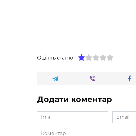
Оцініть статтю
Додати коментар
Ім'я
Email
*
*
Коментар