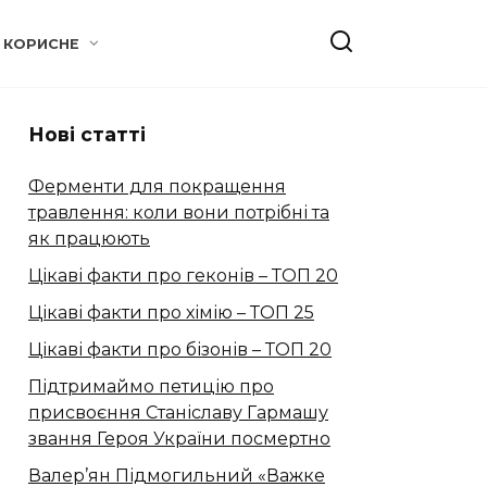
КОРИСНЕ
Нові статті
Ферменти для покращення
травлення: коли вони потрібні та
як працюють
Цікаві факти про геконів – ТОП 20
Цікаві факти про хімію – ТОП 25
Цікаві факти про бізонів – ТОП 20
Підтримаймо петицію про
присвоєння Станіславу Гармашу
звання Героя України посмертно
Валер’ян Підмогильний «Важке