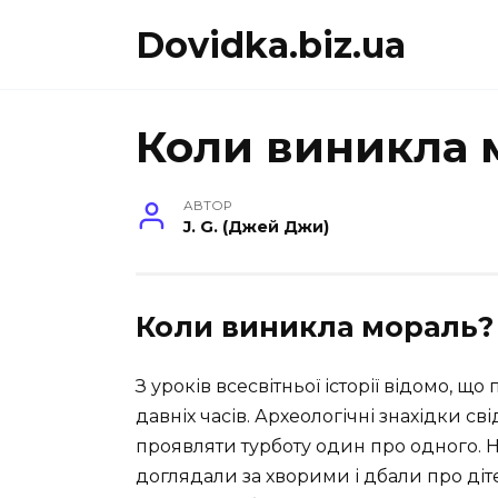
Перейти
Dovidka.biz.ua
до
вмісту
Коли виникла 
АВТОР
J. G. (Джей Джи)
Коли виникла мораль?
З уроків всесвітньої історії відомо, щ
давніх часів. Археологічні знахідки с
проявляти турботу один про одного. 
доглядали за хворими і дбали про ді