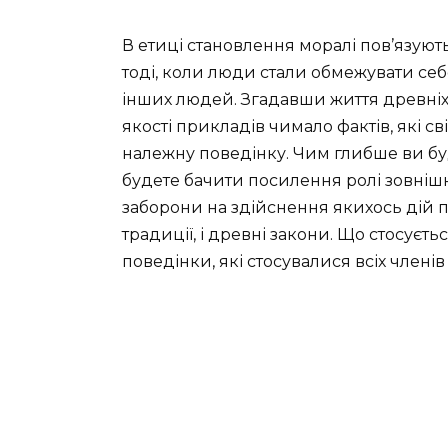
В етиці становлення моралі пов’язуют
тоді, коли люди стали обмежувати себ
інших людей. Згадавши життя древніх
якості прикладів чимало фактів, які с
належну поведінку. Чим глибше ви бу
будете бачити посилення ролі зовніш
заборони на здійснення якихось дій під
традиції, і древні закони. Що стосуєт
поведінки, які стосувалися всіх членів