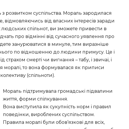
ь з розвитком суспільства. Мораль зародилася
е, відмовляючись від власних інтересів заради
 людських спільнот, ви зможете привести в
відчать про відмінні від сучасного уявлення про
дете занурюватися в минуле, тим виразніше
нього по відношенню до людини примусу. Це і
 страхом смерті чи вигнання – табу, і звичаї, і
ься моралі, то вона формувалася як приписи
 колективу (спільноти).
Мораль підтримувала громадські підвалини
життя, форми спілкування.
Вона виступила як сукупність норм і правил
поведінки, вироблених суспільством.
Правила моралі були обов’язкові для всіх,