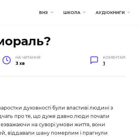
ВНЗ
ШКОЛА
АУДІОКНИГИ
мораль?
НА ЧИТАННЯ
КОМЕНТАРІ
3 хв
1
о паростки духовності були властиві людині з
відчать про те, що дуже давно люди почали
Незважаючи на суворі умови життя, вони
тей, віддавали шану померлим і прагнули