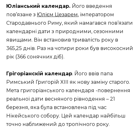
Юліанський календар.
Його введення
пов’язане з
Юлієм Цезарем
, імператором
Стародавнього Риму, який намагався пов’язати
календарні дати з природними, сезонними
явищами. Він встановив тривалість року в
365,25 днів. Раз на чотири роки був високосний
рік (366 сонячних діб).
Грігоріанскій календар
. Його ввів папа
Римський Григорій XIII як нову заміну старого.
Мета григоріанського календаря -повернення
реальної дати весняного рівнодення – 21
березня, яка була встановлена ​​під час
Нікейського собору. Цей календар найбільш
точно наближений до тропічного року.