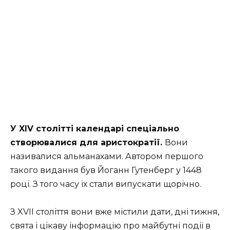
У XIV столітті календарі спеціально
створювалися для аристократії.
Вони
називалися альманахами. Автором першого
такого видання був Йоганн Гутенберг у 1448
році. З того часу їх стали випускати щорічно.
З XVII століття вони вже містили дати, дні тижня,
свята і цікаву інформацію про майбутні події в