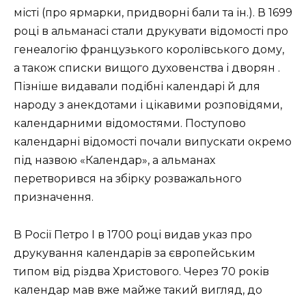
місті (про ярмарки, придворні бали та ін.). В 1699
році в альманасі стали друкувати відомості про
генеалогію французького королівського дому,
а також списки вищого духовенства і дворян .
Пізніше видавали подібні календарі й для
народу з анекдотами і цікавими розповідями,
календарними відомостями. Поступово
календарні відомості почали випускати окремо
під назвою «Календар», а альманах
перетворився на збірку розважального
призначення.
В Росії Петро I в 1700 році видав указ про
друкування календарів за європейським
типом від різдва Христового. Через 70 років
календар мав вже майже такий вигляд, до