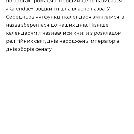
по боргах громадян. Перший день називався
«Kalendae», звідки і пішла власне назва. У
Середньовіччі функції календаря змінилися, а
назва збереглася до наших днів. Пізніше
календарями називалися книги з розкладом
релігійних свят, днів народжень імператорів,
днів зборів сенату.