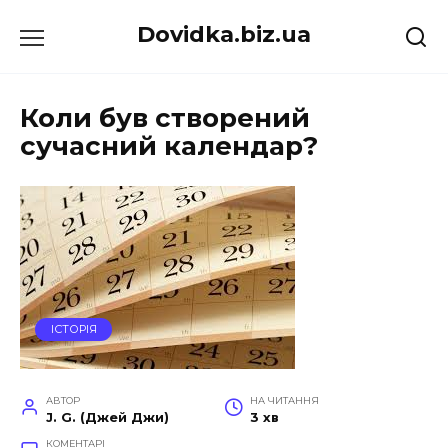
Перейти
Dovidka.biz.ua
до
вмісту
Коли був створений
сучасний календар?
ІСТОРІЯ
АВТОР
НА ЧИТАННЯ
J. G. (Джей Джи)
3 хв
КОМЕНТАРІ