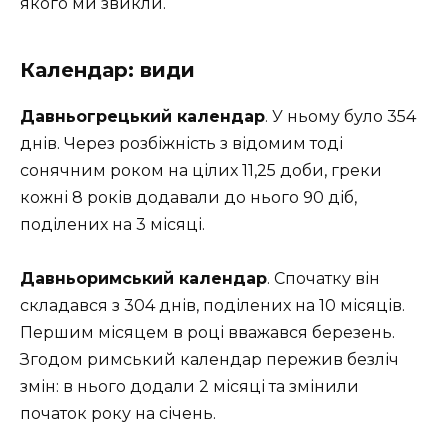
якого ми звикли.
Календар: види
Давньогрецький календар
. У ньому було 354
днів. Через розбіжність з відомим тоді
сонячним роком на цілих 11,25 доби, греки
кожні 8 років додавали до нього 90 діб,
поділених на 3 місяці.
Давньоримський календар
. Спочатку він
складався з 304 днів, поділених на 10 місяців.
Першим місяцем в році вважався березень.
Згодом римський календар пережив безліч
змін: в нього додали 2 місяці та змінили
початок року на січень.