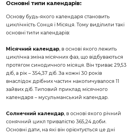
Основні типи календарів
:
Основу будь-якого календаря становить
циклічність Сонця і Місяця. Тому виділили такі
основні типи календарів:
Місячний календар
, в основі якого лежить
циклічна зміна місячних фаз, що відбуваються
протягом синодичного місяця. Він триває 29,53
діб, а рік – 354,37 діб. За кожні 30 років
внаслідок дрібних частин накопичувалося 11
зайвих діб. Типовий приклад місячного
календаря – мусульманський календар.
Солнечний календар
, в основі якого річний
сонячний цикл тривалістю 365,24 доби.
Основні дати, на які він орієнтується це дні