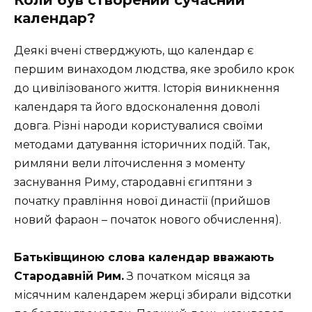
календар?
Деякі вчені стверджують, що календар є
першим винаходом людства, яке зробило крок
до цивілізованого життя. Історія виникнення
календаря та його вдосконалення доволі
довга. Різні народи користувалися своїми
методами датування історичних подій. Так,
римляни вели літочислення з моменту
заснування Риму, стародавні єгиптяни з
початку правління нової династії (прийшов
новий фараон – початок нового обчислення).
Батьківщиною слова календар вважають
Стародавній Рим.
З початком місяця за
місячним календарем жерці збирали відсотки