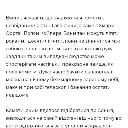
Вчені з’ясували, що з’являються комети з
незвіданих частин Галактики, а саме з Хмари
Оорта і Пояси Койпера. Вони там можуть літати
роками і десятиліттями, поки не зіткнутися між
собою і повністю не змінять траєкторію руху.
Завдяки таким випадкам людство може
спостерігати настільки прекрасне явище, як
політ комети. Дуже часто бачити світлові кулі
можна на нічному безхмарному зоряному небі,
маючи при собі телескоп і бажання осягати
невідоме.
Комети, яким вдалося підібратися до Сонця,
знаходяться на різній відстані від нього, тому всі
вони відрізняються за ступенем яскравості і