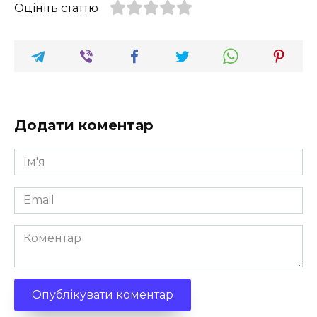
Оцініть статтю
Додати коментар
Ім'я
*
Email
*
Коментар