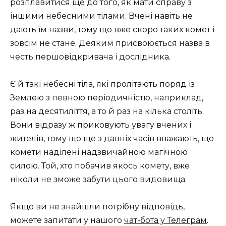
розплавитися ще до того, як мати справу з
іншими небесними тілами. Вчені навіть не
дають їм назви, тому що вже скоро таких комет і
зовсім не стане. Деяким присвоюється назва в
честь першовідкривача і дослідника.
Є й такі небесні тіла, які пролітають поряд із
Землею з певною періодичністю, наприклад,
раз на десятиліття, а то й раз на кілька століть.
Вони відразу ж приковують увагу вчених і
жителів, тому що ще з давніх часів вважають, що
комети наділені надзвичайною магічною
силою. Той, хто побачив якось комету, вже
ніколи не зможе забути цього видовища.
Якщо ви не знайшли потрібну відповідь,
можете запитати у нашого
чат-бота у Телеграм
.