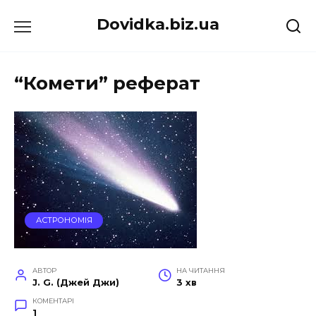
Перейти
Dovidka.biz.ua
до
вмісту
“Комети” реферат
АСТРОНОМІЯ
АВТОР
НА ЧИТАННЯ
J. G. (Джей Джи)
3 хв
КОМЕНТАРІ
1