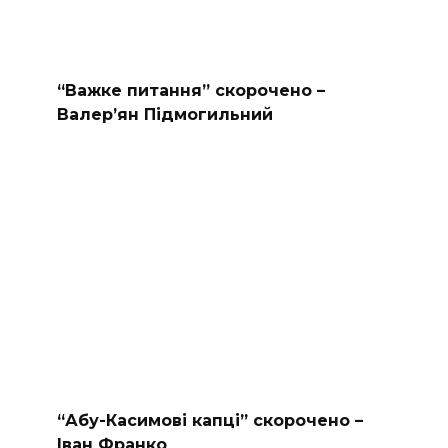
“Важке питання” скорочено –
Валер’ян Підмогильний
“Абу-Касимові капці” скорочено –
Іван Франко