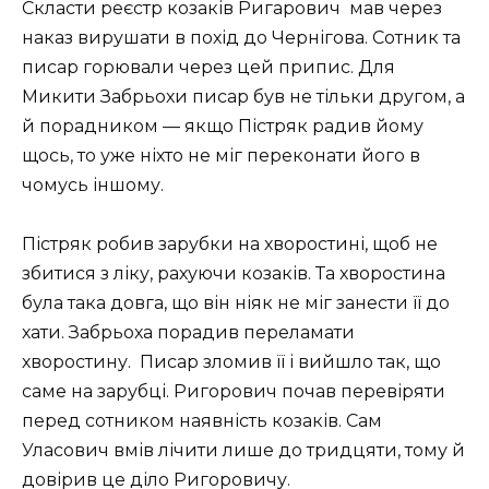
Скласти реєстр козаків Ригарович
мав через
наказ вирушати в похід до Чернігова. Сотник та
писар горювали через цей припис. Для
Микити Забрьохи писар був не тільки другом, а
й порадником — якщо Пістряк радив йому
щось, то уже ніхто не міг переконати його в
чомусь іншому.
Пістряк робив зарубки на хворостині, щоб не
збитися з ліку, рахуючи козаків. Та хворостина
була така довга, що він ніяк не міг занести її до
хати. Забрьоха порадив переламати
хворостину. Писар зломив її і вийшло так, що
саме на зарубці. Ригорович почав перевіряти
перед сотником наявність козаків. Сам
Уласович вмів лічити лише до тридцяти, тому й
довірив це діло Ригоровичу.