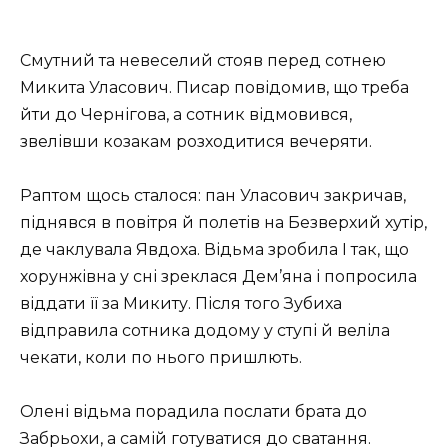
Смутний та невеселий стояв перед сотнею
Микита Уласович. Писар повідомив, що треба
йти до Чернігова, а сотник відмовився,
звелівши козакам розходитися вечеряти.
Раптом щось сталося: пан Уласович закричав,
піднявся в повітря й полетів на Безверхий хутір,
де чаклувала Явдоха. Відьма зробила І так, що
хорунжівна у сні зреклася Дем’яна і попросила
віддати її за Микиту. Після того Зубиха
відправила сотника додому у ступі й веліла
чекати, коли по нього пришлють.
Олені відьма порадила послати брата до
Забрьохи, а самій готуватися до сватання.