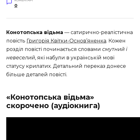
КОМЕНТАРІ
0
Конотопська відьма
— сатирично-реалістична
повість
Григорія Квітки-Основ’яненка
. Кожен
розділ повісті починається словами
смутний і
невеселий
, які набули в українській мові
статусу крилатих. Детальний переказ донесе
більше деталей повісті.
«Конотопська відьма»
скорочено (аудіокнига)