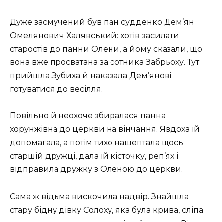
Дуже засмучений був пан судденко Дем’ян
Омелянович Халявський: хотів засилати
старостів до панни Олени, а йому сказали, що
вона вже просватана за сотника Забрьоху. Тут
прийшла Зубиха й наказала Дем’янові
готуватися до весілля.
Повільно й неохоче збиралася панна
хорунжівна до церкви на вінчання. Явдоха їй
допомагала, а потім тихо нашептала щось
старшій дружці, дала їй кісточку, реп’ях і
відправила дружку з Оленою до церкви.
Сама ж відьма вискочила надвір. Знайшла
стару бідну дівку Солоху, яка була крива, сліпа