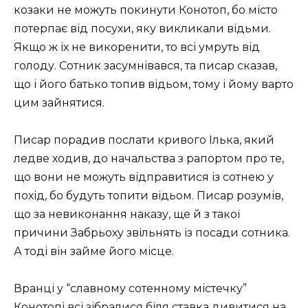
козаки не можуть покинути Конотоп, бо місто
потерпає від посухи, яку викликали відьми.
Якщо ж їх не викоренити, то всі умруть від
голоду. Сотник засумнівався, та писар сказав,
що і його батько топив відьом, тому і йому варто
цим зайнятися.
Писар порадив послати кривого Ілька, який
ледве ходив, до начальства з рапортом про те,
що вони не можуть відправитися із сотнею у
похід, бо будуть топити відьом. Писар розумів,
що за невиконання наказу, ще й з такої
причини Забрьоху звільнять із посади сотника.
А тоді він займе його місце.
Вранці у “славному сотенному містечку”
Конотопі всі зібралися біля ставка дивитися на