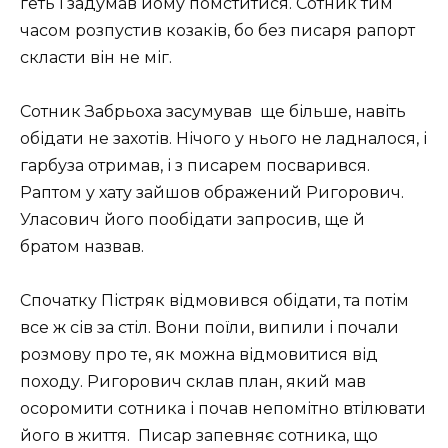
геть і задумав йому помститися. Сотник тим
часом розпустив козаків, бо без писаря рапорт
скласти він не міг.
Сотник Забрьоха засумував
ще більше, навіть
обідати не захотів. Нічого у нього не ладналося, і
гарбуза отримав, і з писарем посварився.
Раптом у хату зайшов ображений Ригорович.
Уласович його пообідати запросив, ще й
братом назвав.
Спочатку Пістряк відмовився обідати, та потім
все ж сів за стіл. Вони поїли, випили і почали
розмову про те, як можна відмовитися від
походу. Ригорович склав план, який мав
осоромити сотника і почав непомітно втілювати
його в життя.
Писар запевняє сотника, що