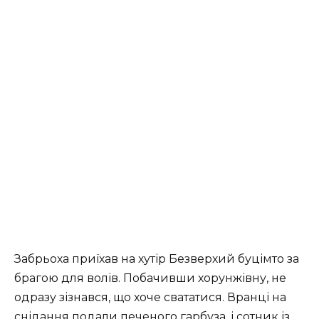
Забрьоха приїхав на хутір Безверхий буцімто за
брагою для волів. Побачивши хорунжівну, не
одразу зізнався, що хоче свататися. Вранці на
снідання подали печеного гарбуза, і сотник із