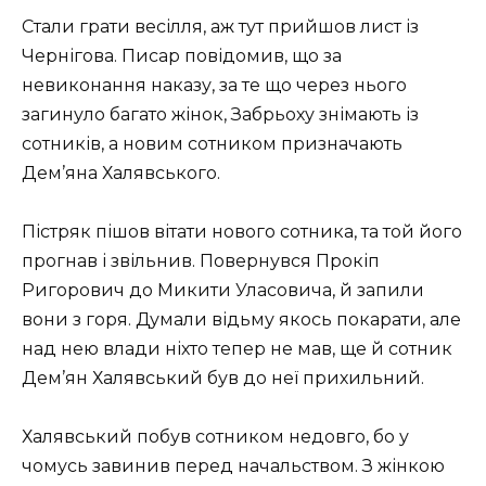
Стали грати весілля, аж тут прийшов лист із
Чернігова. Писар повідомив, що за
невиконання наказу, за те що через нього
загинуло багато жінок, Забрьоху знімають із
сотників, а новим сотником призначають
Дем’яна Халявського.
Пістряк пішов вітати нового сотника, та той його
прогнав і звільнив. Повернувся Прокіп
Ригорович до Микити Уласовича, й запили
вони з горя. Думали відьму якось покарати, але
над нею влади ніхто тепер не мав, ще й сотник
Дем’ян Халявський був до неї прихильний.
Халявський побув сотником недовго, бо у
чомусь завинив перед начальством. З жінкою