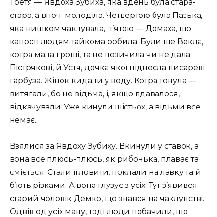
Третя — Явдоха Зубиха, яка вдень була стара-
стара, а вночі молоділа. Четвертою була Пазька,
яка нишком чаклувала, п’ятою — Домаха, що
капості людям тайкома робила. Були ще Векла,
котра мала гроші, та не позичила чи не дала
Пістрякові, й Устя, дочка якої піднесла писареві
гарбуза. Жінок кидали у воду. Котра тонула —
витягали, бо не відьма, і, якщо вдавалося,
відкачували. Уже кинули шістьох, а відьми все
немає.
Взялися за Явдоху Зубиху. Вкинули у ставок, а
вона все плюсь-плюсь, як рибонька, плаває та
сміється. Стали її ловити, поклали на лавку та й
б’ють різками. А вона глузує з усіх. Тут з’явився
старий чоловік Демко, що знався на чаклунстві.
Одвів од усіх ману, тоді люди побачили, що