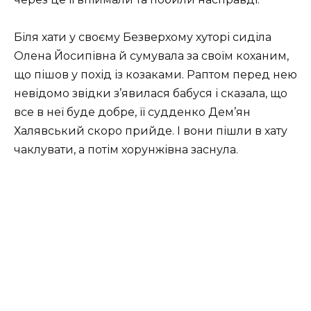
Біля хати у своєму Безверхому хуторі сиділа
Олена Йосипівна й сумувала за своїм коханим,
що пішов у похід із козаками. Раптом перед нею
невідомо звідки з’явилася бабуся і сказала, що
все в неї буде добре, її судденко Дем’ян
Халявський скоро прийде. І вони пішли в хату
чаклувати, а потім хорунжівна заснула.