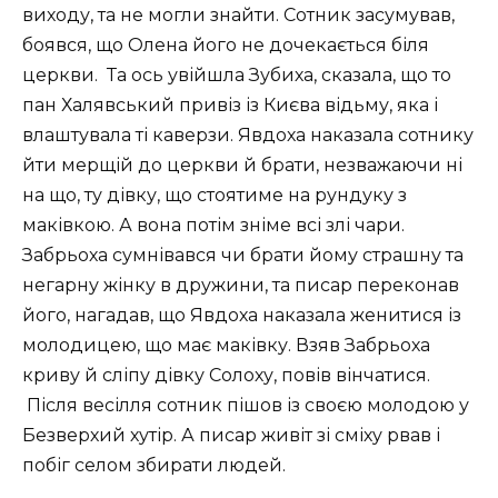
виходу, та не могли знайти. Сотник засумував,
боявся, що Олена його не дочекається біля
церкви.
Та ось увійшла Зубиха, сказала, що то
пан Халявський привіз із Києва відьму, яка і
влаштувала ті каверзи. Явдоха наказала сотнику
йти мерщій до церкви й брати, незважаючи ні
на що, ту дівку, що стоятиме на рундуку з
маківкою. А вона потім зніме всі злі чари.
Забрьоха сумнівався чи брати йому страшну та
негарну жінку в дружини, та писар переконав
його, нагадав, що Явдоха наказала женитися із
молодицею, що має маківку. Взяв Забрьоха
криву й сліпу дівку Солоху, повів вінчатися.
Після весілля сотник пішов із своєю молодою у
Безверхий хутір. А писар живіт зі сміху рвав і
побіг селом збирати людей.