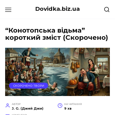
Перейти
Dovidka.biz.ua
до
вмісту
“Конотопська відьма”
короткий зміст (Скорочено)
СКОРОЧЕНО ТВОРИ
АВТОР
НА ЧИТАННЯ
J. G. (Джей Джи)
9 хв