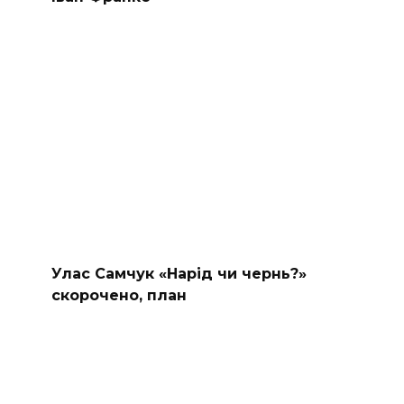
Улас Самчук «Нарід чи чернь?»
скорочено, план