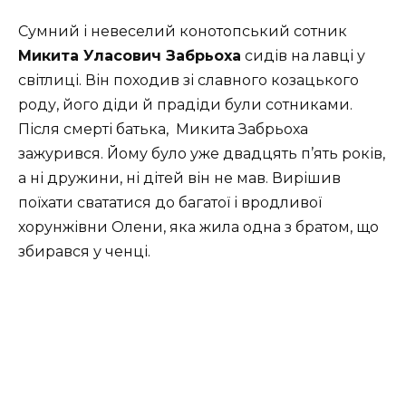
Сумний і невеселий конотопський сотник
Микита Уласович Забрьоха
сидів на лавці у
світлиці. Він походив зі славного козацького
роду, його діди й прадіди були сотниками.
Після смерті батька,
Микита Забрьоха
зажурився. Йому було уже двадцять п’ять років,
а ні дружини, ні дітей він не мав. Вирішив
поїхати свататися до багатої і вродливої
хорунжівни Олени, яка жила одна з братом, що
збирався у ченці.