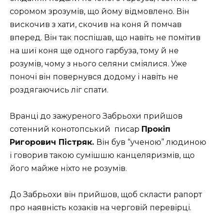
соромом зрозумів, що йому відмовлено. Він
вискочив з хати, скочив на коня й помчав
вперед. Він так поспішав, що навіть не помітив
на шиї коня ще одного гарбуза, тому й не
розумів, чому з нього селяни сміялися. Уже
поночі він повернувся додому і навіть не
роздягаючись ліг спати.
Вранці до зажуреного Забрьохи прийшов
сотенний конотопський
писар
Прокіп
Ригорович Пістряк.
Він був “ученою” людиною
і говорив такою сумішшю канцеляризмів, що
його майже ніхто не розумів.
До Забрьохи він прийшов, щоб скласти рапорт
про наявність козаків на черговій перевірці.