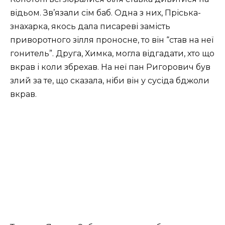
відьом. Зв’язали сім баб. Одна з них, Пріська-
знахарка, якось дала писареві замість
приворотного зілля проносне, то він “став на неї
гонитель”. Друга, Химка, могла відгадати, хто що
вкрав і коли збрехав. На неї пан Ригорович був
злий за те, що сказала, ніби він у сусіда бджоли
вкрав.