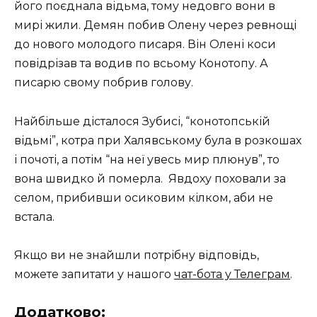
його поєднала відьма, тому недовго вони в
мирі жили. Демян побив Олену через ревнощі
до нового молодого писаря. Він Олені коси
повідрізав та водив по всьому Кoнотопу. А
писарю свому побрив голову.
Найбільше дісталося Зубисі, “конотопській
відьмі”, котра при Халявському була в розкошах
і почоті, а потім “на неї увесь мир плюнув”, то
вона швидко й померла. Явдоху поховали за
селом, прибивши осиковим кілком, аби не
встала.
Якщо ви не знайшли потрібну відповідь,
можете запитати у нашого
чат-бота у Телеграм
.
Додатково: