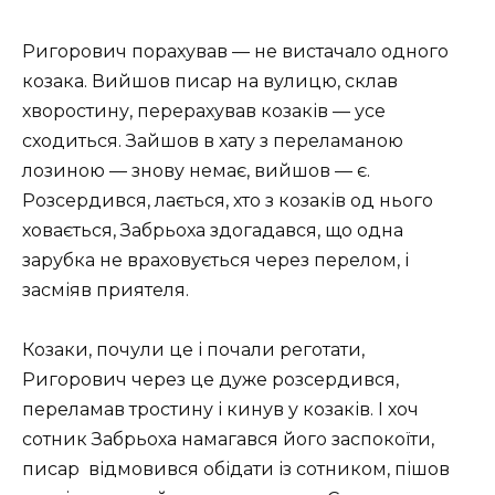
Ригорович порахував — не вистачало одного
козака. Вийшов писар на вулицю, склав
хворостину, перерахував козаків — усе
сходиться. Зайшов в хату з переламаною
лозиною — знову немає, вийшов — є.
Розсердився, лається, хто з козаків од нього
ховається, Забрьоха здогадався, що одна
зарубка не враховується через перелом, і
засміяв приятеля.
Козаки, почули це і почали реготати,
Ригорович через це дуже розсердився,
переламав тростину і кинув у козаків. І хоч
сотник Забрьоха намагався його заспокоїти,
писар
відмовився обідати із сотником, пішов