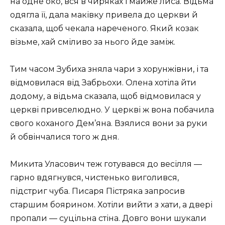
на одне око, вся в чиряках і майже лиса. Відьма
одягла її, дала маківку привела до церкви й
сказала, щоб чекала нареченого. Який козак
візьме, хай сміливо за нього йде заміж.
Тим часом Зубиха зняла чари з хорунжівни, і та
відмовилася від Забрьохи. Олена хотіла йти
додому, а відьма сказала, щоб відмовилася у
церкві привселюдно. У церкві ж вона побачила
свого коханого Дем’яна. Взялися вони за руки
й обвінчалися того ж дня.
Микита Уласович теж готувався до весілля —
гарно вдягнувся, чистенько виголився,
підстриг чуба. Писаря Пістряка запросив
старшим боярином. Хотіли вийти з хати, а двері
пропали — суцільна стіна. Довго вони шукали