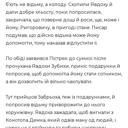
б’ють не відьму, а колоду. Схопили Явдоху й
дали добре хльосту, поки попросилася,
закричала, що поверне дощі й роси, ще, може і
йому, Ригоровичу, в пригоді стане. Писар
подумав, що дійсно відьма може йому
допомогти, тому наказав відпустити її.
По обіді заявився Пістряк до сумної після
прочухана Явдохи Зубихи, приніс подарунки й
попросив, щоб допомогла йому стати сотником,
а він дозволить їй вільно чаклувати.
Тут прийшов Забрьоха, теж із подарунками, й
попросив відьму приворожити до нього
хорунжівну. Явдоха зажадала, щоб вигнали з
Конотопа Демка, який одвів ману од людей, і
через це її впіймали та побили насправді.