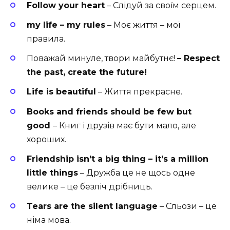
Follow your heart
– Слідуй за своїм серцем.
my life – my rules
– Моє життя – мої
правила.
Поважай минуле, твори майбутнє!
– Respect
the past, create the future!
Life is beautiful
– Життя прекрасне.
Books and friends should be few but
good
– Книг і друзів має бути мало, але
хороших.
Friendship isn’t a big thing – it’s a million
little things
– Дружба це не щось одне
велике – це безліч дрібниць.
Tears are the silent language
– Сльози – це
німа мова.