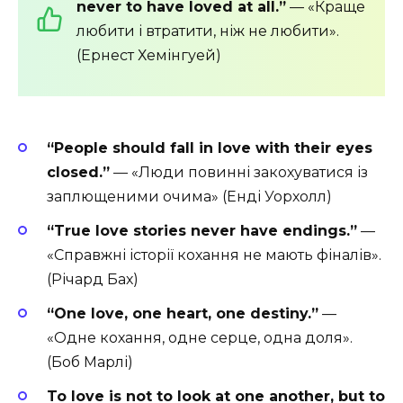
never to have loved at all.”
— «Краще
любити і втратити, ніж не любити».
(Ернест Хемінгуей)
“People should fall in love with their eyes
closed.”
— «Люди повинні закохуватися із
заплющеними очима» (Енді Уорхолл)
“True love stories never have endings.”
—
«Справжні історії кохання не мають фіналів».
(Річард Бах)
“One love, one heart, one destiny.”
—
«Одне кохання, одне серце, одна доля».
(Боб Марлі)
To love is not to look at one another, but to