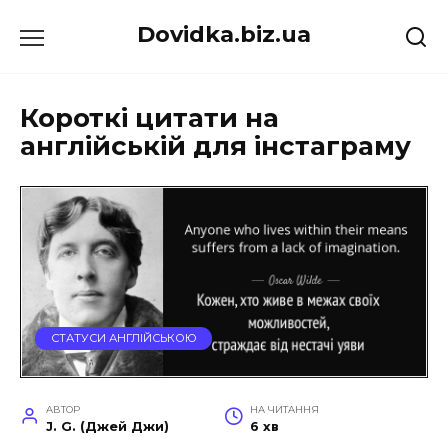
Перейти
Dovidka.biz.ua
до
вмісту
Короткі цитати на
англійській для інстаграму
СТАТУСИ АНГЛІЙСЬКОЮ
АВТОР
НА ЧИТАННЯ
J. G. (Джей Джи)
6 хв