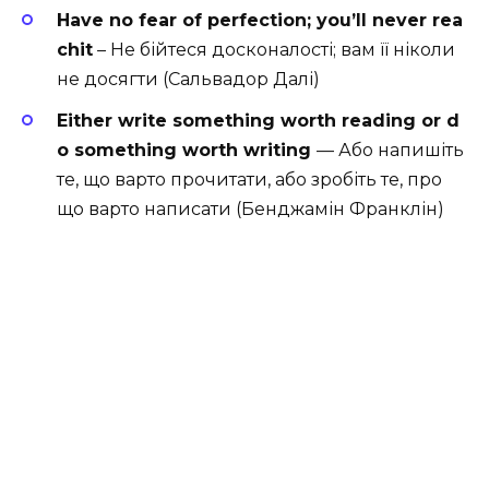
Have no fear of perfection; you’ll never rea
chit
–
Не бійтеся досконалості; вам її ніколи
не досягти (Сальвадор Далі)
Either
write
something
worth
reading
or
d
o
something
worth
writing
— Або напишіть
те, що варто прочитати, або зробіть те, про
що варто написати (Бенджамін Франклін)