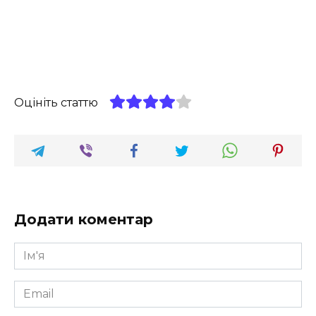
Оцініть статтю
Додати коментар
Ім'я
*
Email
*