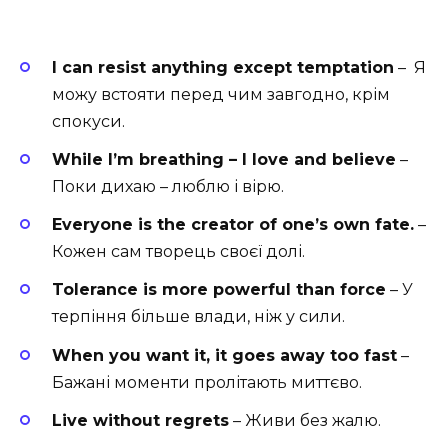
I can resist anything except temptation
– Я
можу встояти перед чим завгодно, крім
спокуси.
While I’m breathing – I love and believe
–
Поки дихаю – люблю і вірю.
Everyone is the creator of one’s own fate.
–
Кожен сам творець своєї долі.
Tolerance is more powerful than force
– У
терпіння більше влади, ніж у сили.
When you want it, it goes away too fast
–
Бажані моменти пролітають миттєво.
Live without regrets
– Живи без жалю.