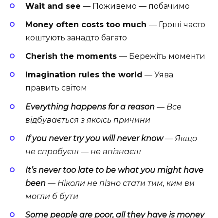
Wait and see
— Поживемо — побачимо
Money often costs too much
— Гроші часто
коштують занадто багато
Cherish the moments
— Бережіть моменти
Imagination rules the world
— Уява
править світом
Everything
happens
for
a
reason
— Все
відбувається з якоїсь причини
If
you
never
try
you
will
never
know
— Якщо
не спробуєш — не впізнаєш
It’s
never
too
late
to
be
what
you
might
have
been
— Ніколи не пізно стати тим, ким ви
могли б бути
Some
people
are
poor
,
all
they
have
is
money