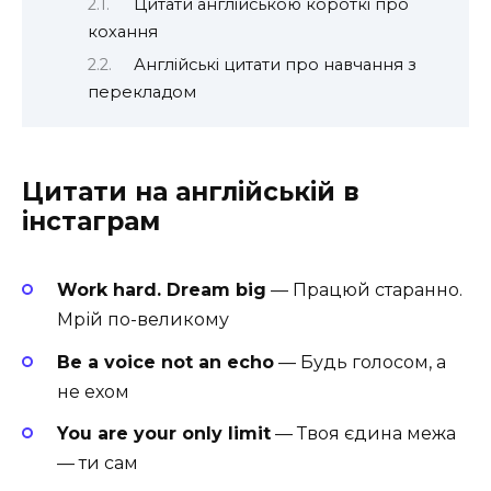
Цитати англійською короткі про
кохання
Англійські цитати про навчання з
перекладом
Цитати на англійській в
інстаграм
Work hard. Dream big
— Працюй старанно.
Мрій по-великому
Be a voice not an echo
— Будь голосом, а
не ехом
You are your only limit
— Твоя єдина межа
— ти сам