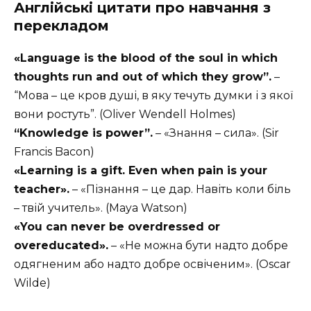
Англійські цитати про навчання з
перекладом
«Language is the blood of the soul in which
thoughts run and out of which they grow”.
–
“Мова – це кров душі, в яку течуть думки і з якої
вони ростуть”. (Oliver Wendell Holmes)
“Knowledge is power”.
– «Знання – сила». (Sir
Francis Bacon)
«Learning is a gift. Even when pain is your
teacher».
– «Пізнання – це дар. Навіть коли біль
– твій учитель». (Maya Watson)
«You can never be overdressed or
overeducated».
– «Не можна бути надто добре
одягненим або надто добре освіченим». (Oscar
Wilde)