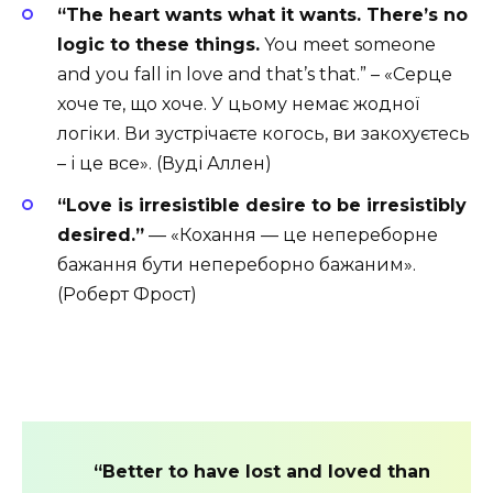
“The heart wants what it wants. There’s no
logic to these things.
You meet someone
and you fall in love and that’s that.” – «Серце
хоче те, що хоче. У цьому немає жодної
логіки. Ви зустрічаєте когось, ви закохуєтесь
– і це все». (Вуді Аллен)
“Love is irresistible desire to be irresistibly
desired.”
— «Кохання — це непереборне
бажання бути непереборно бажаним».
(Роберт Фрост)
“Better to have lost and loved than