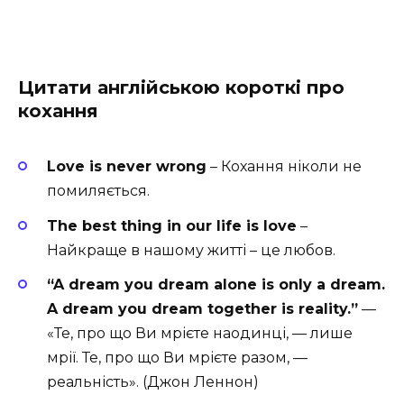
Цитати англійською короткі про
кохання
Love is never wrong
– Кохання ніколи не
помиляється.
The best thing in our life is love
–
Найкраще в нашому житті – це любов.
“A dream you dream alone is only a dream.
A dream you dream together is reality.”
—
«Те, про що Ви мрієте наодинці, — лише
мрії. Те, про що Ви мрієте разом, —
реальність». (Джон Леннон)