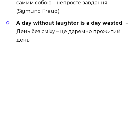
самим собою – непросте завдання.
(Sigmund Freud)
A day without laughter is a day wasted –
День без сміху – це даремно прожитий
день.