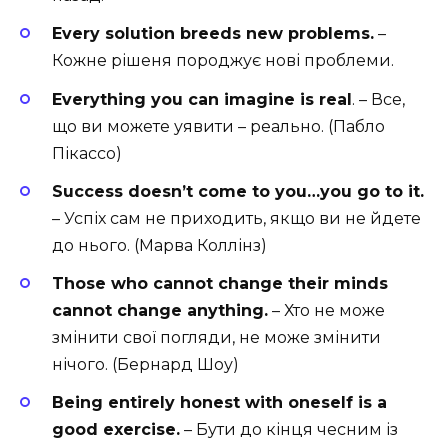
Every solution breeds new problems.
–
Кожне рішеня породжує нові проблеми.
Everything you can imagine is real
. – Все,
що ви можете уявити – реально. (Пабло
Пікассо)
Success doesn’t come to you…you go to it.
– Успіх сам не приходить, якщо ви не йдете
до нього. (Марва Коллінз)
Those who cannot change their minds
cannot change anything.
– Хто не може
змінити свої погляди, не може змінити
нічого. (Бернард Шоу)
Being entirely honest with oneself is a
good exercise.
– Бути до кінця чесним із