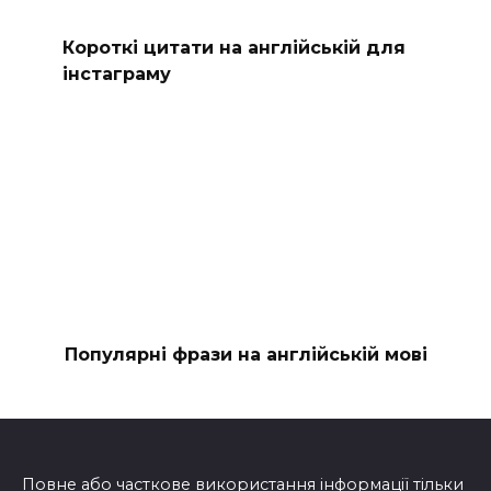
Короткі цитати на англійській для
інстаграму
Популярні фрази на англійській мові
Повне або часткове використання інформації тільки