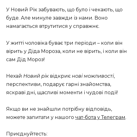
У Новий Рік забувають, що було і чекають, що
буде. Але минуле завжди із нами. Воно
намагається втрутитися у справжнє.
У житті чоловіка буває три періоди – коли він
вірить у Діда Мороза, коли не вірить, і коли він
сам Дід Мороз!
Нехай
Новий рік
відкриє
нові можливості
,
перспективи, подарує гарні знайомства,
яскраві дні, щасливі моменти і чудові події!
Якщо ви не знайшли потрібну відповідь,
можете запитати у нашого
чат-бота у Телеграм
.
Приєднуйтесть: