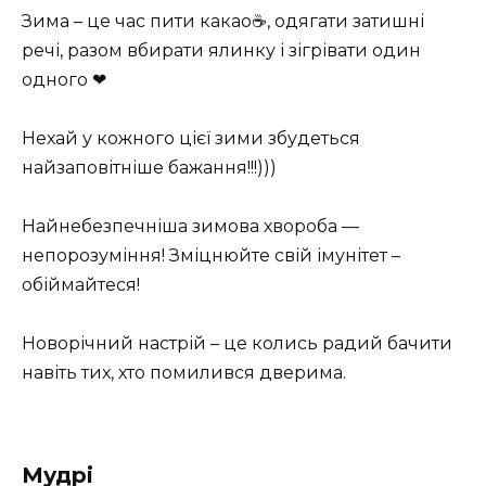
Зима – це час пити какао☕, одягати затишні
речі, разом вбирати ялинку і зігрівати один
одного ❤
Нехай у кожного цієї зими збудеться
найзаповітніше бажання!!!)))
Найнебезпечніша зимова хвороба —
непорозуміння! Зміцнюйте свій імунітет –
обіймайтеся!
Новорічний настрій – це колись радий бачити
навіть тих, хто помилився дверима.
Мудрі