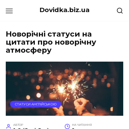
Перейти
Dovidka.biz.ua
до
вмісту
Новорічні статуси на
цитати про новорічну
атмосферу
СТАТУСИ АНГЛІЙСЬКОЮ
АВТОР
НА ЧИТАННЯ