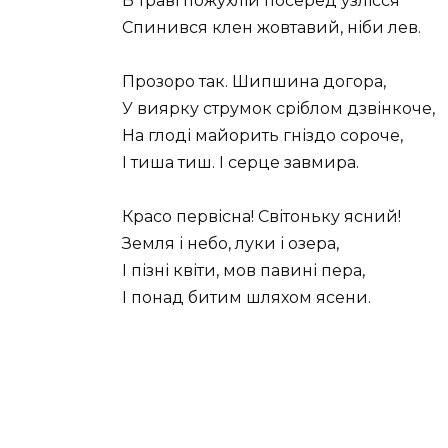
В траві пожухлій посеред узлісся
Спинився клен жовтавий, ніби лев.
Прозоро так. Шипшина догора,
У виярку струмок сріблом дзвінкоче,
На глоді майорить гніздо сороче,
І тиша тиш. І серце завмира.
Красо первісна! Світоньку ясний!
Земля і небо, луки і озера,
І пізні квіти, мов павині пера,
І понад битим шляхом ясени.