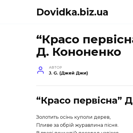
Перейти
Dovidka.biz.ua
до
вмісту
“Красо первісн
Д. Кононенко
АВТОР
J. G. (Джей Джи)
“Красо первісна” 
Золотить осінь куполи дерев,
Пливе за обрій журавлина пісня.