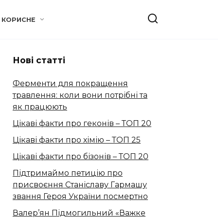
КОРИСНЕ
Нові статті
Ферменти для покращення
травлення: коли вони потрібні та
як працюють
Цікаві факти про геконів – ТОП 20
Цікаві факти про хімію – ТОП 25
Цікаві факти про бізонів – ТОП 20
Підтримаймо петицію про
присвоєння Станіславу Гармашу
звання Героя України посмертно
Валер’ян Підмогильний «Важке