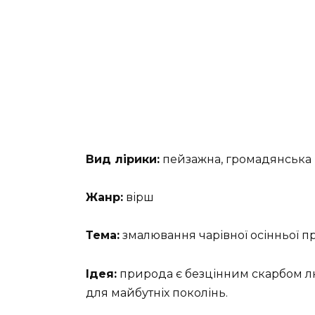
Вид лірики:
пейзажна, громадянська
Жанр:
вірш
Тема:
змалювання чарівної осінньої пр
Ідея:
природа є безцінним скарбом люд
для майбутніх поколінь.