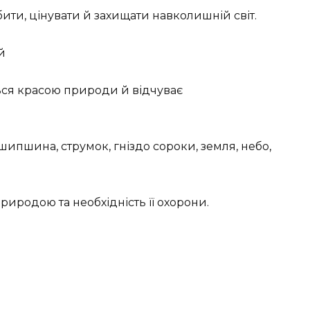
ти, цінувати й захищати навколишній світ.
й
ся красою природи й відчуває
 шипшина, струмок, гніздо сороки, земля, небо,
риродою та необхідність її охорони.