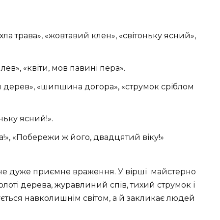
ла трава», «жовтавий клен», «світоньку ясний»,
лев», «квіти, мов павині пера».
и дерев», «шипшина догора», «струмок сріблом
ньку ясний!».
!», «Побережи ж його, двадцятий віку!»
е дуже приємне враження. У вірші майстерно
олоті дерева, журавлиний спів, тихий струмок і
ується навколишнім світом, а й закликає людей