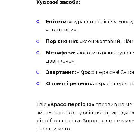
Художні засоби:
Епітети:
«журавлина пісня», «пожух
«пізні квіти».
Порівняння:
«клен жовтавий, ніби 
Метафори:
«золотить осінь купол
дзвінкоче».
Звертання:
«Красо первісна! Світо
Окличні речення:
«Красо первісна
Твір
«Красо первісна»
справив на мен
змальовано красу осінньої природи: з
різнобарвні квіти. Автор не лише мил
берегти його.