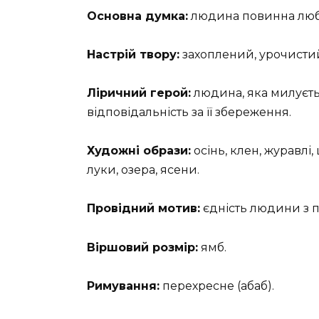
Основна думка:
людина повинна люби
Настрій твору:
захоплений, урочисти
Ліричний герой:
людина, яка милуєть
відповідальність за її збереження.
Художні образи:
осінь, клен, журавлі,
луки, озера, ясени.
Провідний мотив:
єдність людини з п
Віршовий розмір:
ямб.
Римування:
перехресне (абаб).