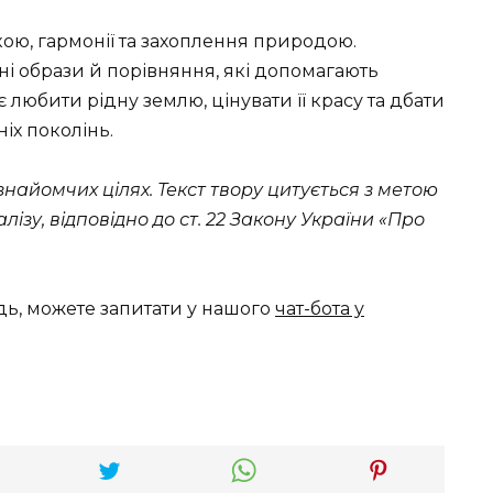
кою, гармонії та захоплення природою.
і образи й порівняння, які допомагають
є любити рідну землю, цінувати її красу та дбати
іх поколінь.
найомчих цілях. Текст твору цитується з метою
ізу, відповідно до ст. 22 Закону України «Про
дь, можете запитати у нашого
чат-бота у