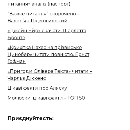
питання» аналіз (паспорт)
“Важке питання” скорочено –
Валер’ян Підмогильний
«Джейн Ейр» скачати. Шарлотта
Бронте
«Крихітка Цахес на прізвисько
Цинобер» читати повністю. Ернст
Гофман
«Пригоди Олівера Твіста» читати –
Чарльз Діккенс
Цікаві факти про Аляску
Молюски: цікаві факти – ТОП 50
Приєднуйтесть: