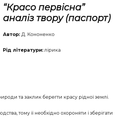
“Красо первісна”
а
наліз твору (паспорт)
Автор:
Д. Кононенко
Рід літератури:
лірика
ироди та заклик берегти красу рідної землі.
ства, тому її необхідно охороняти і зберігати