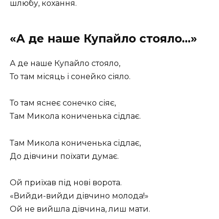
шлюбу, кохання.
«А де наше Купайло стояло…»
А де наше Купайло стояло,
То там місяць і сонейко сіяло.
То там яснеє сонечко сіяє,
Там Микола кониченька сідлає.
Там Микола кониченька сідлає,
До дівчини поїхати думає.
Ой приїхав під нові ворота.
«Вийди-вийди дівчино молода!»
Ой не вийшла дівчина, лиш мати.