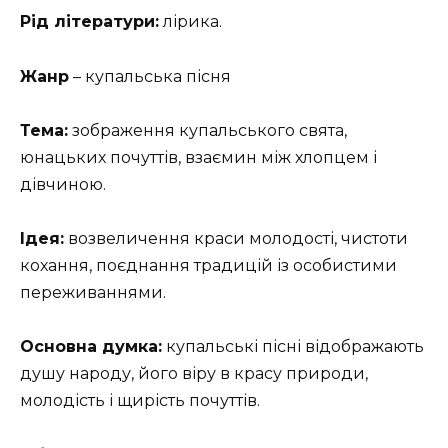
Рід літератури:
лірика.
Жанр
– купальська пісня
Тема:
зображення купальського свята,
юнацьких почуттів, взаємин між хлопцем і
дівчиною.
Ідея:
возвеличення краси молодості, чистоти
кохання, поєднання традицій із особистими
переживаннями.
Основна думка:
купальські пісні відображають
душу народу, його віру в красу природи,
молодість і щирість почуттів.