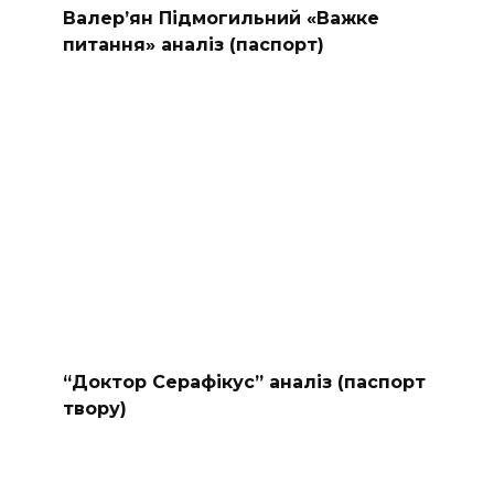
Валер’ян Підмогильний «Важке
питання» аналіз (паспорт)
“Доктор Серафікус” аналіз (паспорт
твору)