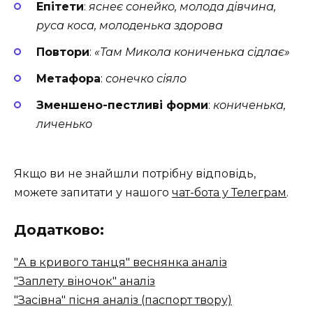
Епітети
:
яснеє сонейко, молода дівчина,
руса коса, молоденька здорова
Повтори
:
«Там Микола кониченька сідлає»
Метафора
:
сонечко сіяло
Зменшено-пестливі форми
:
кониченька,
личенько
Якщо ви не знайшли потрібну відповідь,
можете запитати у нашого
чат-бота у Телеграм
.
Додатково:
"А в кривого танця" веснянка аналіз
"Заплету віночок" аналіз
"Засівна" пісня аналіз (паспорт твору)