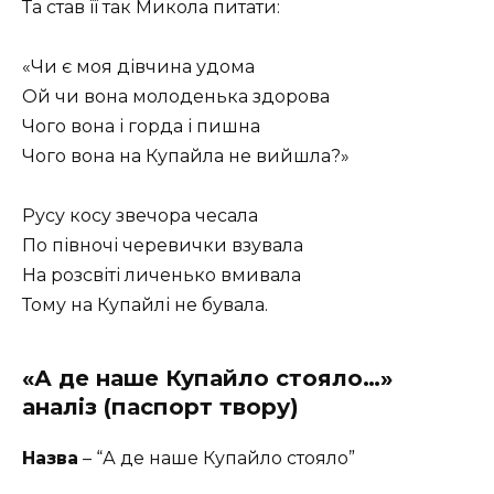
Та став її так Микола питати:
«Чи є моя дівчина удома
Ой чи вона молоденька здорова
Чого вона і горда і пишна
Чого вона на Купайла не вийшла?»
Русу косу звечора чесала
По півночі черевички взувала
На розсвіті личенько вмивала
Тому на Купайлі не бувала.
«А де наше Купайло стояло…»
аналіз (паспорт твору)
Назва
– “А де наше Купайло стояло”