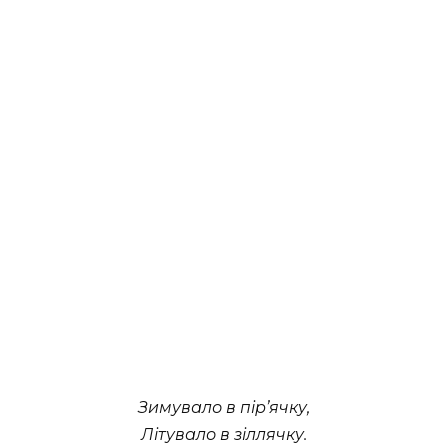
Зимувало в пір’ячку,
Літувало в зіллячку.