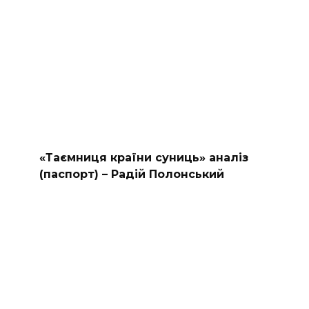
«Таємниця країни суниць» аналіз
(паспорт) – Радій Полонський