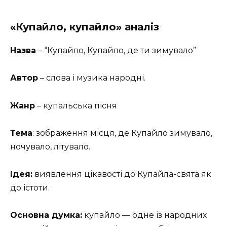
«Купайло, купайло» аналіз
Назва
– “Купайло, Купайло, де ти зимувало”
Автор
– слова і музика народні.
Жанр
– купальська пісня
Тема
: зображення місця, де Купайло зимувало,
ночувало, літувало.
Ідея:
виявлення цікавості до Купайла-свята як
до істоти.
Основна думка:
купайло — одне із народних