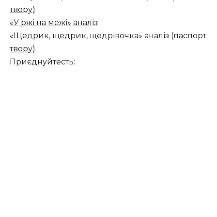
твору)
«У ржі на межі» аналіз
«Щедрик, щедрик, щедрівочка» аналіз (паспорт
твору)
Приєднуйтесть: