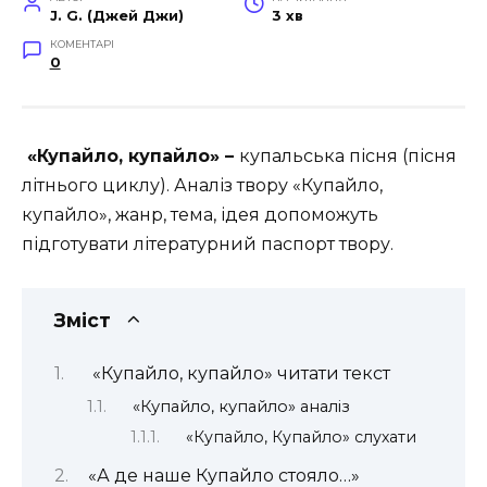
J. G. (Джей Джи)
3 хв
КОМЕНТАРІ
0
«Купайло, купайло» –
купальська пісня (пісня
літнього циклу). Аналіз твору «Купайло,
купайло», жанр, тема, ідея допоможуть
підготувати літературний паспорт твору.
Зміст
«Купайло, купайло» читати текст
«Купайло, купайло» аналіз
«Купайло, Купайло» слухати
«А де наше Купайло стояло…»