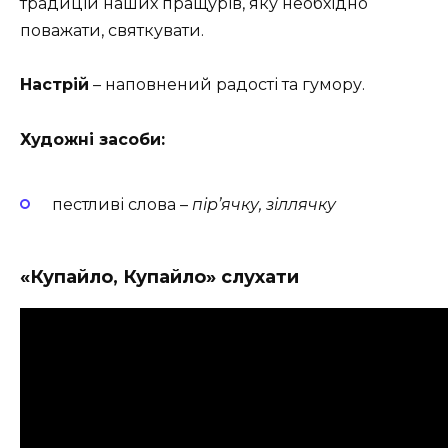
традицій наших пращурів, яку необхідно
поважати, святкувати.
Настрій
– наповнений радості та гумору.
Художні засоби:
пестливі слова –
пір’ячку, зіллячку
«Купайло, Купайло» слухати