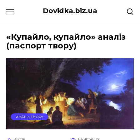
Перейти
Dovidka.biz.ua
до
вмісту
«Купайло, купайло» аналіз
(паспорт твору)
АНАЛІЗ ТВОРУ
АВТОР
НА ЧИТАННЯ