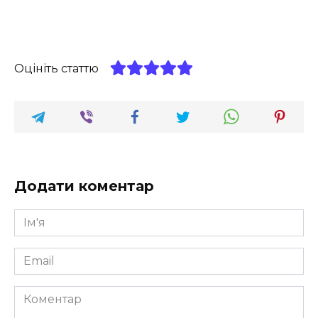
Оцініть статтю
Додати коментар
Ім'я
*
Email
*
Коментар