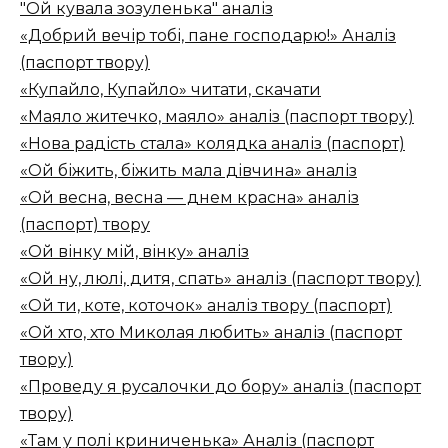
"Ой кувала зозуленька" аналіз
«Добрий вечір тобі, пане господарю!» Аналіз
(паспорт твору)
«Купайло, Купайло» читати, скачати
«Маяло житечко, маяло» аналіз (паспорт твору)
«Нова радість стала» колядка аналіз (паспорт)
«Ой біжить, біжить мала дівчина» аналіз
«Ой весна, весна — днем красна» аналіз
(паспорт) твору
«Ой вінку мій, вінку» аналіз
«Ой ну, люлі, дитя, спать» аналіз (паспорт твору)
«Ой ти, коте, коточок» аналіз твору (паспорт)
«Ой хто, хто Миколая любить» аналіз (паспорт
твору)
«Проведу я русалочки до бору» аналіз (паспорт
твору)
«Там у полі криниченька» Аналіз (паспорт