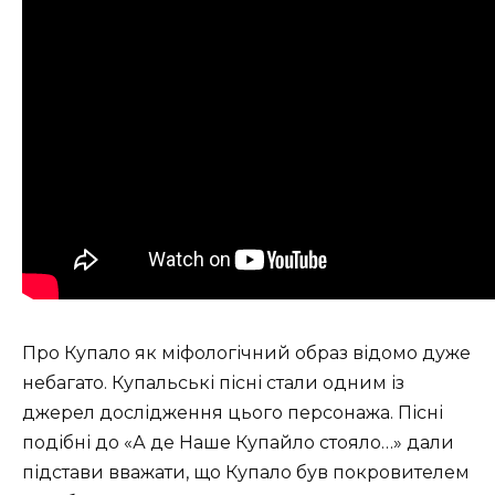
Про Купало як міфологічний образ відомо дуже
небагато. Купальські пісні стали одним із
джерел дослідження цього персонажа. Пісні
подібні до «А де Наше Купайло стояло…» дали
підстави вважати, що Купало був покровителем