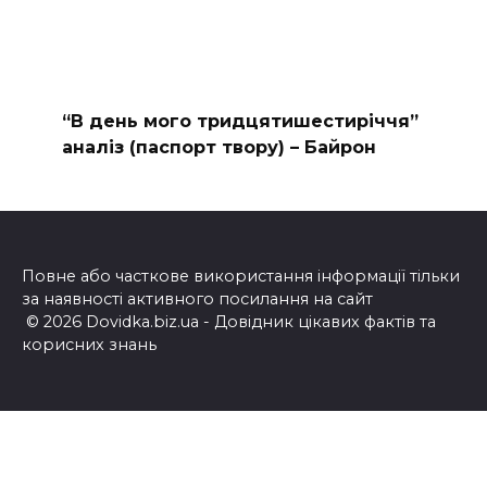
“В день мого тридцятишестиріччя”
аналіз (паспорт твору) – Байрон
Повне або часткове використання інформації тільки
за наявності активного посилання на сайт
© 2026 Dovidka.biz.ua - Довідник цікавих фактів та
корисних знань