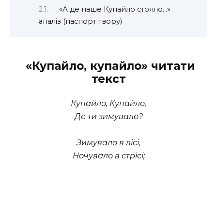
«А де наше Купайло стояло…»
аналіз (паспорт твору)
«Купайло, купайло» читати
текст
Купайло, Купайло,
Де ти зимувало?
Зимувало в лісі,
Ночувало в стрісі;