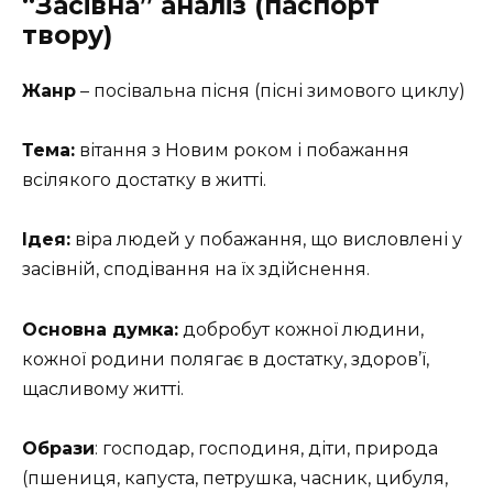
“Засівна” аналіз (паспорт
твору)
Жанр
– посівальна пісня (пісні зимового циклу)
Тема:
вітання з Новим роком і побажання
всілякого достатку в житті.
Ідея:
віра людей у побажання, що висловлені у
засівній, сподівання на їх здійснення.
Основна думка:
добробут кожної людини,
кожної родини полягає в достатку, здоров’ї,
щасливому житті.
Образи
: господар, господиня, діти, природа
(пшениця, капуста, петрушка, часник, цибуля,