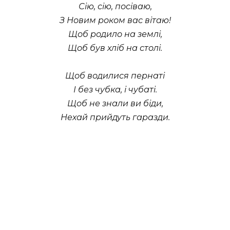
Сію, сію, посіваю,
З Новим роком вас вітаю!
Щоб родило на землі,
Щоб був хліб на столі.
Щоб водилися пернаті
І без чубка, і чубаті.
Щоб не знали ви біди,
Нехай прийдуть гаразди.