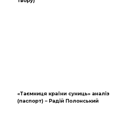
твору)
«Таємниця країни суниць» аналіз
(паспорт) – Радій Полонський