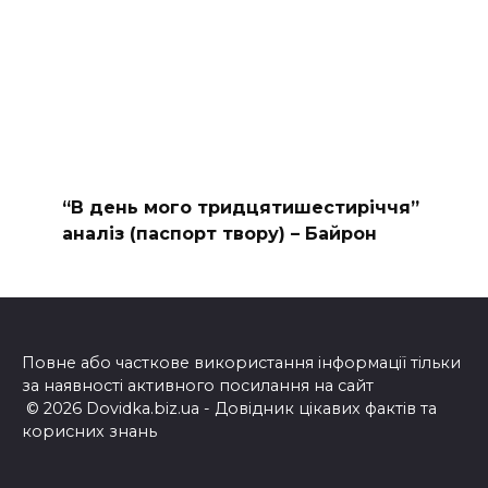
“В день мого тридцятишестиріччя”
аналіз (паспорт твору) – Байрон
Повне або часткове використання інформації тільки
за наявності активного посилання на сайт
© 2026 Dovidka.biz.ua - Довідник цікавих фактів та
корисних знань