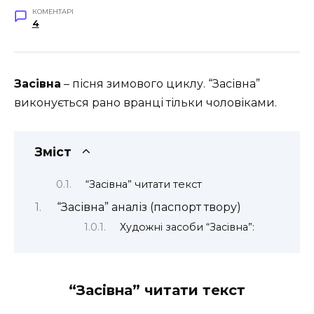
КОМЕНТАРІ
4
Засівна
– пісня зимового циклу. “Засівна”
виконується рано вранці тільки чоловіками.
Зміст
“Засівна” читати текст
“Засівна” аналіз (паспорт твору)
Художні засоби “Засівна”:
“Засівна” читати текст