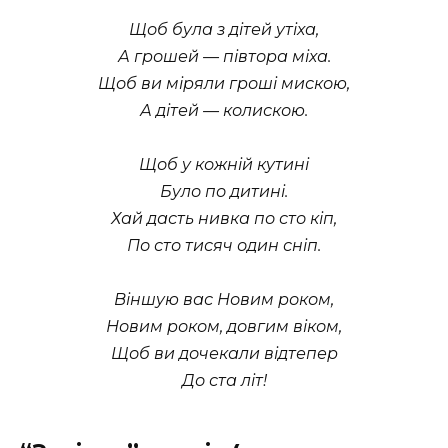
Щоб була з дітей утіха,
А грошей — півтора міха.
Щоб ви міряли гроші мискою,
А дітей — колискою.
Щоб у кожній кутині
Було по дитині.
Хай дасть нивка по сто кіп,
По сто тисяч один сніп.
Віншую вас Новим роком,
Новим роком, довгим віком,
Щоб ви дочекали відтепер
До ста літ!