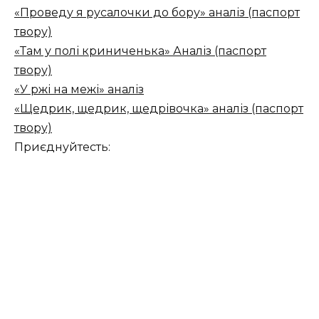
«Проведу я русалочки до бору» аналіз (паспорт
твору)
«Там у полі криниченька» Аналіз (паспорт
твору)
«У ржі на межі» аналіз
«Щедрик, щедрик, щедрівочка» аналіз (паспорт
твору)
Приєднуйтесть: