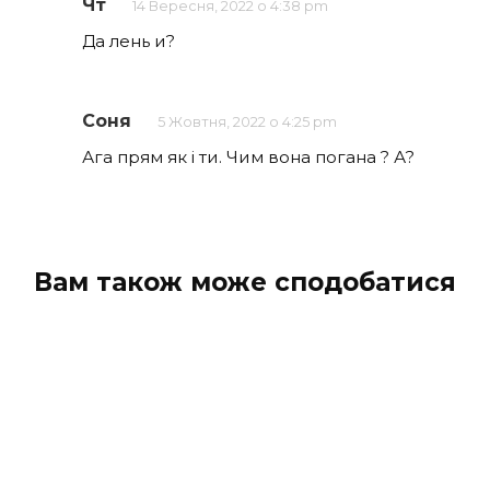
Чт
14 Вересня, 2022 о 4:38 pm
Да лень и?
Соня
5 Жовтня, 2022 о 4:25 pm
Ага прям як і ти. Чим вона погана ? А?
Вам також може сподобатися