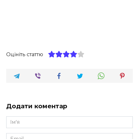
Оцініть статтю
Додати коментар
Ім'я
*
Email