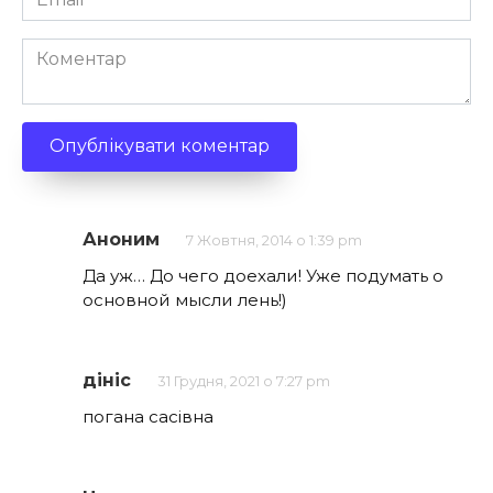
*
Коментар
Аноним
7 Жовтня, 2014 о 1:39 pm
Да уж… До чего доехали! Уже подумать о
основной мысли лень!)
дініс
31 Грудня, 2021 о 7:27 pm
погана сасівна