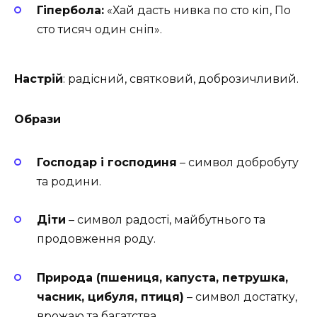
Гіпербола:
«Хай дасть нивка по сто кіп, По
сто тисяч один сніп».
Настрій
: радісний, святковий, доброзичливий.
Образи
Господар і господиня
– символ добробуту
та родини.
Діти
– символ радості, майбутнього та
продовження роду.
Природа (пшениця, капуста, петрушка,
часник, цибуля, птиця)
– символ достатку,
врожаю та багатства.