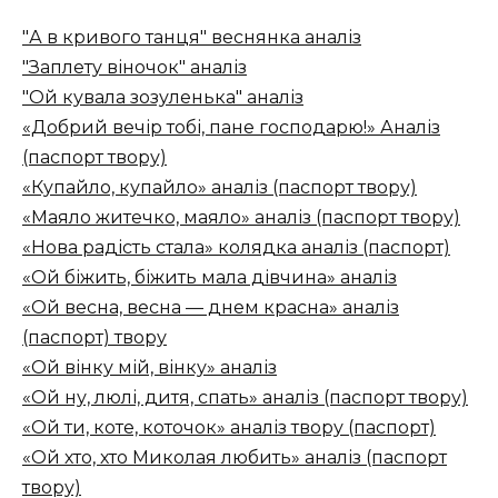
"А в кривого танця" веснянка аналіз
"Заплету віночок" аналіз
"Ой кувала зозуленька" аналіз
«Добрий вечір тобі, пане господарю!» Аналіз
(паспорт твору)
«Купайло, купайло» аналіз (паспорт твору)
«Маяло житечко, маяло» аналіз (паспорт твору)
«Нова радість стала» колядка аналіз (паспорт)
«Ой біжить, біжить мала дівчина» аналіз
«Ой весна, весна — днем красна» аналіз
(паспорт) твору
«Ой вінку мій, вінку» аналіз
«Ой ну, люлі, дитя, спать» аналіз (паспорт твору)
«Ой ти, коте, коточок» аналіз твору (паспорт)
«Ой хто, хто Миколая любить» аналіз (паспорт
твору)