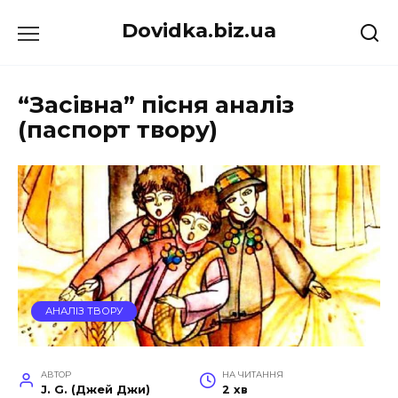
Перейти
Dovidka.biz.ua
до
вмісту
“Засівна” пісня аналіз
(паспорт твору)
АНАЛІЗ ТВОРУ
АВТОР
НА ЧИТАННЯ
J. G. (Джей Джи)
2 хв