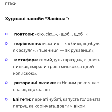
птахи.
Художні засоби “Засівна”:
повтори:
«сію, сію…», «щоб…, щоб…»;
порівняння:
«часник — як бик», «цибуля —
як зозуля», «пшениця — як рукавиця»;
метафора:
«прийдуть гаразди», «…дасть
нивка», «міряли гроші мискою, а дітей –
колискою».
риторичні оклики:
«з Новим роком вас
вітаю», «до ста літ».
Епітети:
пернаті чубаті, капуста головчата,
петрушка корінчата, довгим віком.