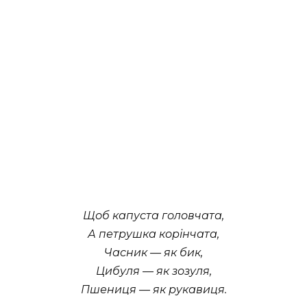
Щоб капуста головчата,
А петрушка корінчата,
Часник — як бик,
Цибуля — як зозуля,
Пшениця — як рукавиця.