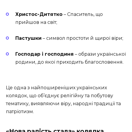
Христос-Дитятко
– Спаситель, що
прийшов на світ;
Пастушки
– символ простоти й щирої віри;
Господар і господиня
– образи української
родини, до якої приходить благословення.
Це одна з найпоширеніших українських
колядок, що об’єднує релігійну та побутову
тематику, виявляючи віру, народні традиції та
патріотизм.
«Нова радість стала» колядка