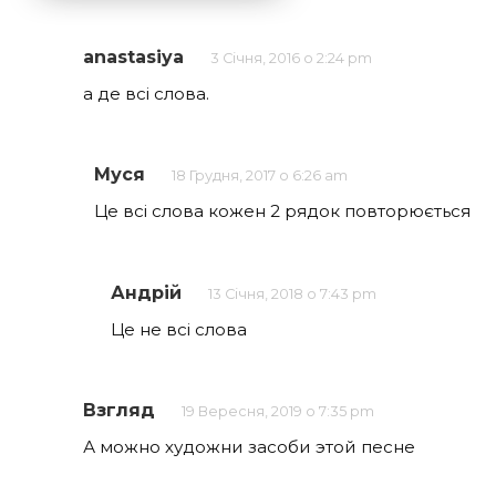
anastasiya
3 Січня, 2016 о 2:24 pm
а де всі слова.
Муся
18 Грудня, 2017 о 6:26 am
Це всі слова кожен 2 рядок повторюється
Андрій
13 Січня, 2018 о 7:43 pm
Це не всі слова
Взгляд
19 Вересня, 2019 о 7:35 pm
А можно художни засоби этой песне