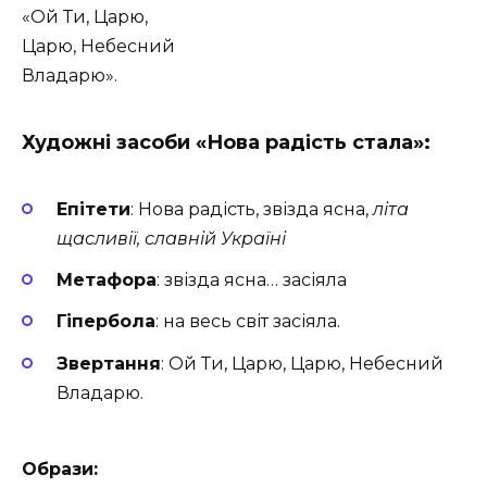
«Ой Ти, Царю,
Царю, Небесний
Владарю».
Художні засоби «Нова радість стала»:
Епітети
: Нова радість, звізда ясна,
літа
щасливії, славній Україні
Метафора
: звізда ясна… засіяла
Гіпербола
: на весь світ засіяла.
Звертання
: Ой Ти, Царю, Царю, Небесний
Владарю.
Образи: