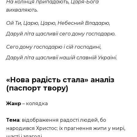
На колінця припадають, Царя-Бога
вихваляють.
Ой Ти, Царю, Царю, Небесний Владарю,
Даруй літа щасливії сего дому господарю.
Сего дому господарю і сій господині,
Даруй літа щасливії нашій славній Україні.
«Нова радість стала» аналіз
(паспорт твору)
Жанр
– колядка
Тема
: відображення радості людей, бо
народився Христос; їх прагнення жити у мирі,
щасті і злагоді.