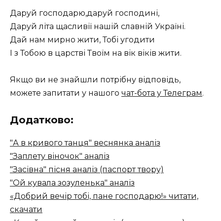
Даруй господарю,даруй господині,
Даруй літа щасливії нашій славній Україні.
Дай нам мирно жити, Тобі угодити
І з Тобою в царстві Твоїм на вік віків жити.
Якщо ви не знайшли потрібну відповідь,
можете запитати у нашого
чат-бота у Телеграм
.
Додатково:
"А в кривого танця" веснянка аналіз
"Заплету віночок" аналіз
"Засівна" пісня аналіз (паспорт твору)
"Ой кувала зозуленька" аналіз
«Добрий вечір тобі, пане господарю!» читати,
скачати