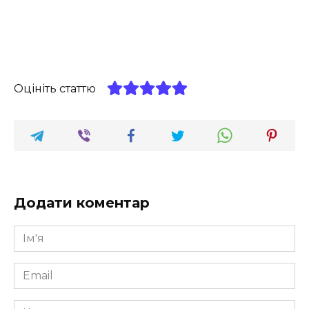
Оцініть статтю
Додати коментар
Ім'я
*
Email
*
Коментар