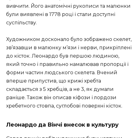
вивчити. Його анатомічні рукописи та малюнки
були виявлені в 1778 році і стали доступні
суспільству.
Художником досконало було зображено скелет,
зв’язавши в малюнку м’язи і нерви, прикріплені
до кісток. Леонардо був першою людиною,
який точно і правильно намалював пропорції і
форми частин людського скелета. Вчений
вперше припустив, що крижі хребта
складається з 5 хребців, а не 3, як думали
раніше. Також він описав кіфози і лордози
хребетного стовпа, суглобові поверхні кісток.
Леонардо да Вінчі внесок в культуру