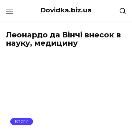
Перейти
Dovidka.biz.ua
до
вмісту
Леонардо да Вінчі внесок в
науку, медицину
ІСТОРІЯ