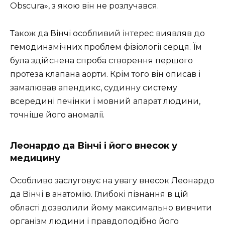
Оbscura», з якою він не розлучався.
Також да Вінчі особливий інтерес виявляв до
гемодинамічних проблем фізіології серця. Їм
була здійснена спроба створення першого
протеза клапана аорти. Крім того він описав і
замалював апендикс, судинну систему
всередині печінки і мовний апарат людини,
точніше його аномалії.
Леонардо да Вінчі і його внесок у
медицину
Особливо заслуговує на увагу внесок Леонардо
да Вінчі в анатомію. Глибокі пізнання в цій
області дозволили йому максимально вивчити
організм людини і правдоподібно його