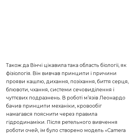
Також да Вінчі цікавила така область біології, як
фізіологія. Він вивчав принципи і причини
прояви кашлю, дихання, позіхання, биття серця,
блювоти, чхання, системи сечовиділення і
чуттєвих подразнень. В роботі м’язів Леонардо
бачив принципи механіки, кровообіг
намагався пояснити через правила
гідродинаміки. Після ретельного вивчення
роботи очей, їм було створено модель «Сamera