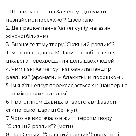
1. Що кинула панна Хатчепсут до сумки
незнайомої перехожої? (дзеркало)
2. Де працює панна Хатчепсут (у магазині
жіночої білизни)
3. Визначте тему твору “Скляний равлик”?
Темою оповідання М.Павича є зображення
цікавого перехрещення доль двох людей
4. Чим пані Хатчепсут наповнила панцир
равлика? (ароматним блакитним порошком).
5. Ім’я Хатшепсут перекладається як (найперша
з-поміж шляхетних дам).
6. Прототипом Давида в творі став (фаворит
єгипетської цариці Сенмут).
7. Чого не вистачало в житті героям твору
“Скляний равлик”? (мети)
8. Пан Сенмут (“Скляний равлик”) поцупив із