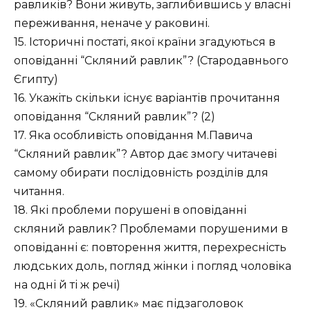
равликів? Вони живуть, заглибившись у власні
переживання, неначе у раковині.
15. Історичні постаті, якої країни згадуються в
оповіданні “Скляний равлик”? (Стародавнього
Єгипту)
16. Укажіть скільки існує варіантів прочитання
оповідання “Скляний равлик”? (2)
17. Яка особливість оповідання М.Павича
“Скляний равлик”? Автор дає змогу читачеві
самому обирати послідовність розділів для
читання.
18. Які проблеми порушені в оповіданні
скляний равлик? Проблемами порушеними в
оповіданні є: повторення життя, перехресність
людських доль, погляд жінки і погляд чоловіка
на одні й ті ж речі)
19. «Скляний равлик» має підзаголовок