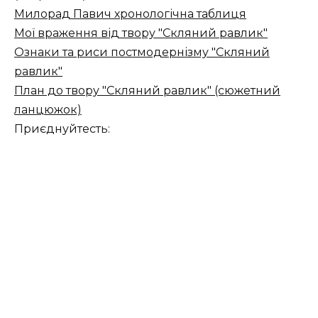
Милорад Павич хронологічна таблиця
Мої враження від твору "Скляний равлик"
Ознаки та риси постмодернізму "Скляний
равлик"
План до твору "Скляний равлик" (сюжетний
ланцюжок)
Приєднуйтесть: