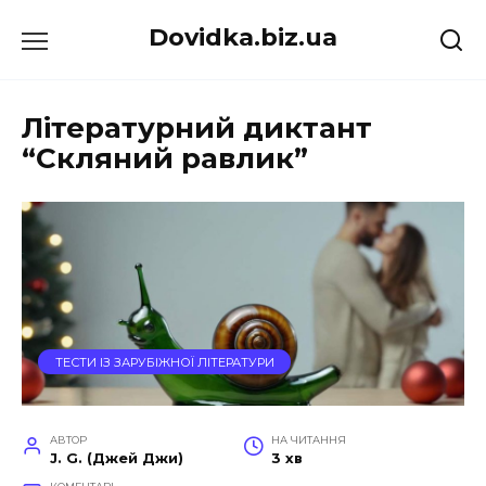
Перейти
Dovidka.biz.ua
до
вмісту
Літературний диктант
“Скляний равлик”
ТЕСТИ ІЗ ЗАРУБІЖНОЇ ЛІТЕРАТУРИ
АВТОР
НА ЧИТАННЯ
J. G. (Джей Джи)
3 хв