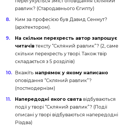
перегукується зміст оповідання скляний
равлик? (Стародавнього Єгипту)
Ким за професією був Давид Сенмут?
(архітектором).
На скільки перехресть автор запрошує
читачів
тексту “Скляний равлик”? (2, саме
скільки перехресть у творі. Також твір
складається з 5 розділів)
Вкажіть
напрямок у якому написано
оповідання “Скляний равлик”?
(постмодернізм)
Напередодні якого свята
відбуваються
події у творі “Скляний равлик”? (Події
описані у творі відбуваються напередодні
Різдва)