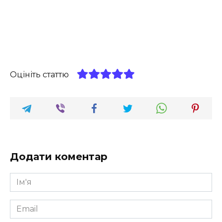
Оцініть статтю
Додати коментар
Ім'я
*
Email
*