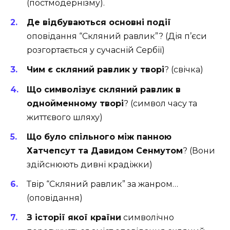
(постмодернізму).
Де відбуваються основні події
оповідання “Скляний равлик”? (Дія п’єси
розгортається у сучасній Сербії)
Чим є скляний равлик у творі
? (свічка)
Що символізує скляний равлик в
однойменному творі
? (символ часу та
життєвого шляху)
Що було спільного між панною
Хатчепсут та Давидом Сенмутом
? (Вони
здійснюють дивні крадіжки)
Твір “Скляний равлик” за жанром…
(оповідання)
З історії якої країни
символічно