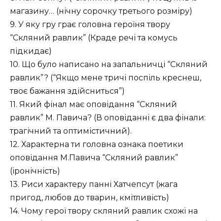
магазину… (нічну сорочку третього розміру)
9. У яку гру грає головна героїня твору
“Скляний равлик” (Краде речі та комусь
підкидає)
10. Що було написано на запальничці “Скляний
равлик”? (“Якщо мене тричі поспіль креснеш,
твоє бажання здійсниться”)
11. Який фінал має оповідання “Скляний
равлик” М. Павича? (В оповіданні є два фінали:
трагічний та оптимістичний).
12. Характерна ти головна ознака поетики
оповідання М.Павича “Скляний равлик”
(іронічність)
13. Риси характеру панні Хатчепсут (жага
пригод, любов до тварин, кмітливість)
14. Чому герої твору скляний равлик схожі на