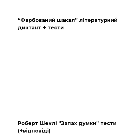
“Фарбований шакал” літературний
диктант + тести
Роберт Шеклі “Запах думки” тести
(+відповіді)