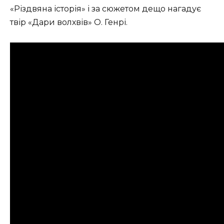
«Різдвяна історія» і за сюжетом дещо нагадує
твір «Дари волхвів» О. Генрі.