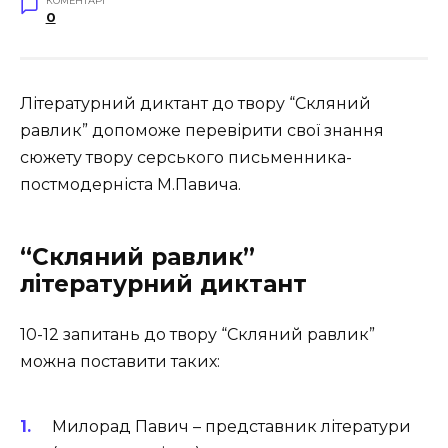
КОМЕНТАРІ
0
Літературний диктант до твору “Скляний
равлик” допоможе перевірити свої знання
сюжету твору серського письменника-
постмодерніста М.Павича.
“Скляний равлик”
літературний диктант
10-12 запитань до твору “Скляний равлик”
можна поставити таких:
Милорад Павич – представник літератури