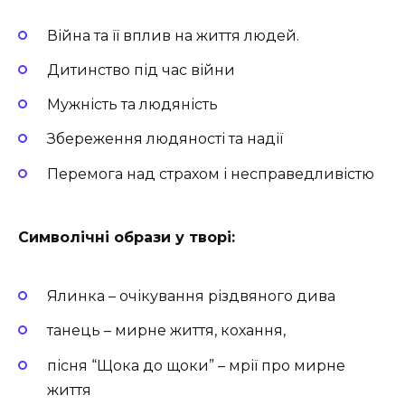
Війна та її вплив на життя людей.
Дитинство під час війни
Мужність та людяність
Збереження людяності та надії
Перемога над страхом і несправедливістю
Символічні образи у творі:
Ялинка – очікування різдвяного дива
танець – мирне життя, кохання,
пісня “Щока до щоки” – мрії про мирне
життя