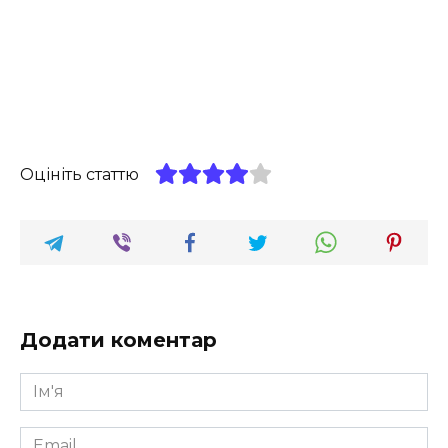
Оцініть статтю
Додати коментар
Ім'я
*
Email