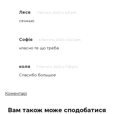
Леся
1 Лютого, 2023 о 4:21 pm
сенкью
Софія
6 Лютого, 2023 о 5:43 pm
класно те що треба
коля
7 Лютого, 2023 о 7:56 pm
Спасибо большое
Кількість
Коментарі
коментарів
Вам також може сподобатися