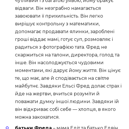
чутливий і з багатою уявою, йому бракує
відваги. Він незграбно намагається
завоювати її прихильність. Він легко
вирішує контрольну з математики,
допомагає продавати ялинки, зароблені
гроші віддає мамі, готує суп, розмовляє і
радиться з фотографією тата. Фред не
скаржиться на талони, директора, голод та
інше. Він насолоджується чудовими
моментами, які дарує йому життя. Він цінує
те, що має, але й сподівається на світле
майбутнє. Завдяки Ельсі Фред долає страх і
йде на жертви, вчиться розуміти й
поважати думку іншої людини. Завдяки їй
він відкриває собі себе — хлопця, в якого
можна закохатися.
батьки Фреда
– мама Едіт та батько Едвін