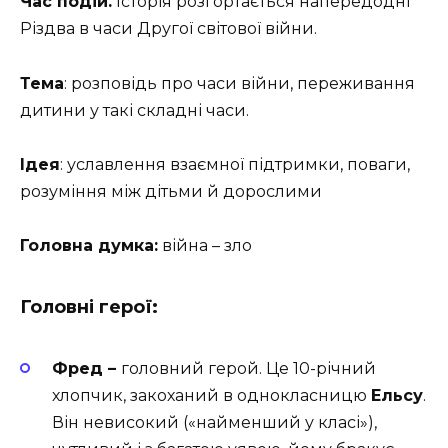
Час подій.
Історія розгортається напередодні
Різдва в часи Другої світової війни.
Тема
: розповідь про часи війни, переживання
дитини у такі складні часи.
Ідея
: уславлення взаємної підтримки, поваги,
розуміння між дітьми й дорослими
Головна думка:
війна – зло
Головні герої:
Фред –
головний герой. Це 10-річний
хлопчик, закоханий в однокласницю
Ельсу
.
Він невисокий («найменший у класі»),