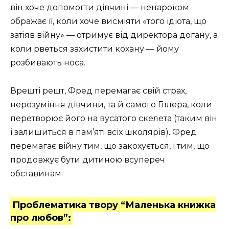
він хоче допомогти дівчині — ненароком
ображає її, коли хоче висміяти «того ідіота, що
затіяв війну» — отримує від директора догану, а
коли рветься захистити кохану — йому
розбивають носа.
Врешті решт, Фред перемагає свій страх,
нерозуміння дівчини, та й самого Гітлера, коли
перетворює його на вусатого скелета (таким він
і залишиться в пам’яті всіх школярів). Фред
перемагає війну тим, що закохується, і тим, що
продовжує бути дитиною всупереч
обставинам.
Проблематика твору “Маленька книжка
про любов”: