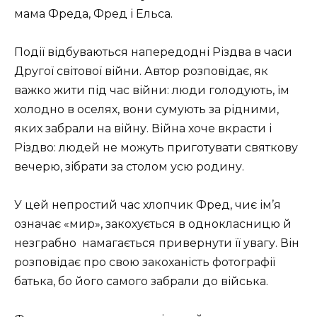
мама Фреда, Фред і Ельса.
Події відбуваються напередодні Різдва в часи
Другої світової війни. Автор розповідає, як
важко жити під час війни: люди голодують, їм
холодно в оселях, вони сумують за рідними,
яких забрали на війну. Війна хоче вкрасти і
Різдво: людей не можуть приготувати святкову
вечерю, зібрати за столом усю родину.
У цей непростий час хлопчик Фред, чиє ім’я
означає «мир», закохується в однокласницю й
незграбно намагається привернути її увагу. Він
розповідає про свою закоханість фотографії
батька, бо його самого забрали до війська.