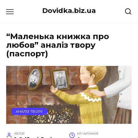
Перейти
Dovidka.biz.ua
до
вмісту
“Маленька книжка про
любов” аналіз твору
(паспорт)
АНАЛІЗ ТВОРУ
АВТОР
НА ЧИТАННЯ