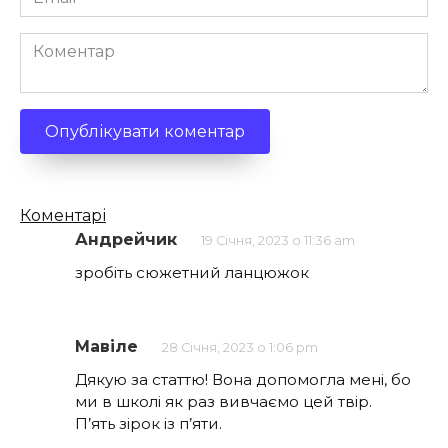
*
Коментар
Кількість
Коментарі
коментарів
Андрейчик
19 Січня, 2023 о 11:36 am
зробіть сюжетний ланцюжок
Мавіле
28 Січня, 2023 о 1:06 pm
Дякую за статтю! Вона допомогла мені, бо
ми в школі як раз вивчаємо цей твір.
П’ять зірок із п’яти.