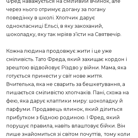
Фред наважується на сміливий вчинок, але
через нього отримує догану за погану
поведінку в школі. Хлопчик дарує
однокласниці Ельсі, в яку закоханий,
шоколадку, яку так мріяв з’їсти на Святвечір.
Кожна людина продовжує жити і це уже
сміливість. Тато Фреда, який захищає кордон і
зрештою відвойовує Різдво у війни. Мама, яка
готується принести у світ нове життя.
Вчителька, яка не сварить за бешкетування, а
пишається сміливістю хлопчаків. Пані, схожа на
фею, яка дарує клаптики миру: шоколадку й
парфуми. Продавець ялинок, який ділиться
прибутком з бідною родиною. І Фред, який
порушує правила, навіть влаштовує бійки. Він
лише знайомиться зі світом почуттів, тому коли