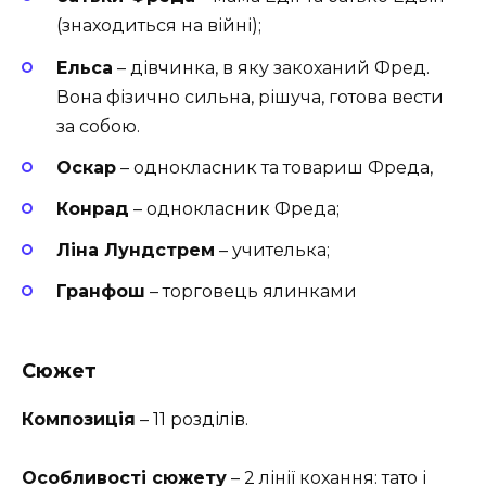
(знаходиться на війні);
Ельса
– дівчинка, в яку закоханий Фред.
Вона фізично сильна, рішуча, готова вести
за собою.
Оскар
– однокласник та товариш Фреда,
Конрад
– однокласник Фреда;
Ліна Лундстрем
– учителька;
Гранфош
– торговець ялинками
Сюжет
Композиція
– 11 розділів.
Особливості сюжету
– 2 лінії кохання: тато і