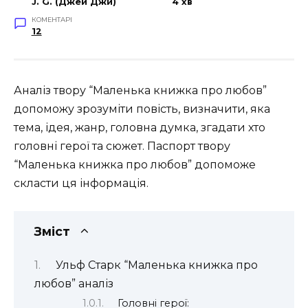
J. G. (Джей Джи)
4 хв
КОМЕНТАРІ
12
Аналіз твору “Маленька книжка про любов”
допоможу зрозуміти повість, визначити, яка
тема, ідея, жанр, головна думка, згадати хто
головні герої та сюжет. Паспорт твору
“Маленька книжка про любов” допоможе
скласти ця інформація.
Зміст
Ульф Старк “Маленька книжка про
любов” аналіз
Головні герої: