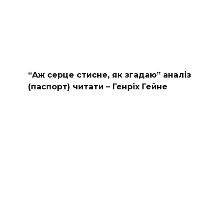
“Аж серце стисне, як згадаю” аналіз
(паспорт) читати – Генріх Гейне