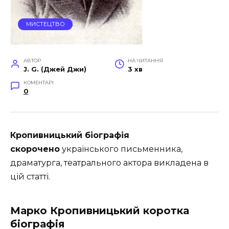
МИСТЕЦТВО
АВТОР
НА ЧИТАННЯ
J. G. (Джей Джи)
3 хв
КОМЕНТАРІ
0
Кропивницький біографія
скорочено
українського письменника,
драматурга, театрального актора викладена в
цій статті.
Марко Кропивницький коротка
біографія