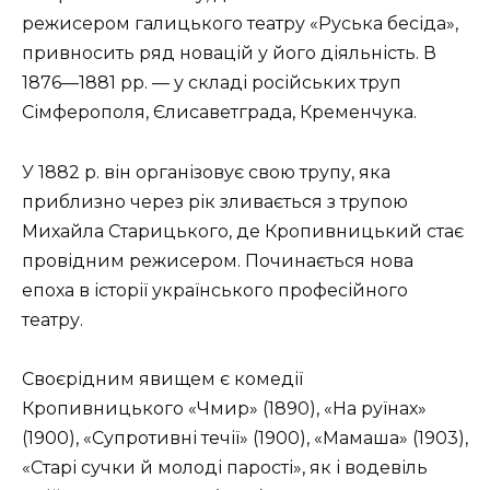
режисером галицького театру «Руська бесіда»,
привносить ряд новацій у його діяльність. В
1876—1881 рр. — у складі російських труп
Сімферополя, Єлисаветграда, Кременчука.
У 1882 р. він організовує свою трупу, яка
приблизно через рік зливається з трупою
Михайла Старицького, де Кропивницький стає
провідним режисером. Починається нова
епоха в історії українського професійного
театру.
Своєрідним явищем є комедії
Кропивницького «Чмир» (1890), «На руїнах»
(1900), «Супротивні течії» (1900), «Мамаша» (1903),
«Старі сучки й молоді парості», як і водевіль