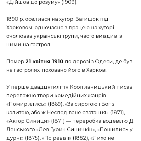
«Дійшов до розуму» (1909).
1890 р. оселився на хуторі Затишок під
Харковом; одночасно з працею на хуторі
очолював українські трупи, часто виїздив із
ними на гастролі.
Помер
21 квітня 1910
по дорозі з Одеси, де був
на гастролях; поховано його в Харкові.
У перше двадцятиліття Кропивницький писав
переважно твори комедійних жанрів —
«Помирились» (1869), «За сиротою і Бог з
калитою, або ж Несподіване сватання» (1871),
«Актор Синиця» (1871) — переробка водевілю Д.
Ленського «Лев Гурич Синичкін», «Пошились у
дурні» (1875), «По ревізії» (1882), «Лихо не