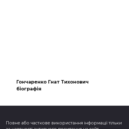
Гончаренко Гнат Тихонович
біографія
Повне або часткове використання інформації тільки
за наявності активного посилання на сайт