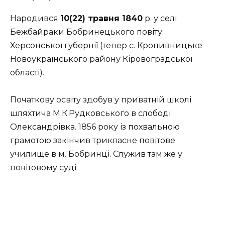
Народився
10(22) травня 1840
р. у селі
Бежбайраки Бобринецького повіту
Херсонської губернії (тепер с. Кропивницьке
Новоукраїнського району Кіровоградської
області).
Початкову освіту здобув у приватній школі
шляхтича М.К.Рудковського в слободі
Олександрівка. 1856 року із похвальною
грамотою закінчив трикласне повітове
училище в м. Бобринці. Служив там же у
повітовому суді.