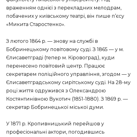
враженням однієї з перекладних мелодрам,
побачених у київському театрі, він пише п’єсу
«Микита Старостенко».
З лютого 1864 р. — знову на службі в
Бобринецькому повітовому суді. З 1865 — у м.
Єлисаветградi (тепер м. Кіровоград), куди
перенесено повітовий центр. Працює
секретарем поліційного управління, згодом — у
Єлисаветградському сирітському суді. На 28-му
році життя одружився з Олександрою
Костянтинівною Вукотич (1851-1880). З 1869 р. —
секретар Бобринецької міської думи.
У 1871 р. Кропивницький перейшов у
професіональні актори, погодившись