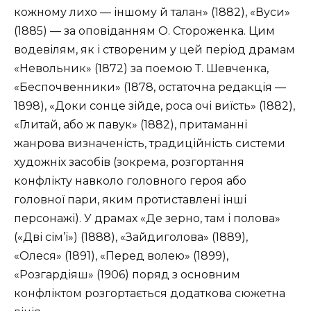
кожному лихо — іншому й талан» (1882), «Вуси»
(1885) — за оповіданням О. Стороженка. Цим
водевілям, як і створеним у цей період драмам
«Невольник» (1872) за поемою Т. Шевченка,
«Беспочвенники» (1878, остаточна редакція —
1898), «Доки сонце зійде, роса очі виїсть» (1882),
«Глитай, або ж павук» (1882), притаманні
жанрова визначеність, традиційність системи
художніх засобів (зокрема, розгортання
конфлікту навколо головного героя або
головної пари, яким протиставлені інші
персонажі). У драмах «Де зерно, там і полова»
(«Дві сім’ї») (1888), «Зайдиголова» (1889),
«Олеся» (1891), «Перед волею» (1899),
«Розгардіяш» (1906) поряд з основним
конфліктом розгортається додаткова сюжетна