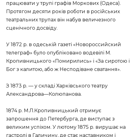
працювати у трупі графів Моркових (Одеса).
Протягом десяти років роботи в російських
театральних трупах він набув величезного
сценічного досвіду.
У 1872 р. в одеській газеті «Новороссийский
телеграф» було опубліковано водевілі М.
Кропивницького «Помирились» і «За сиротою і
Бог з калитою, або ж Несподіване сватання».
З 1873 р. — у складі Харківського театру
Александрова—Колюпанова.
1874 р. М.Л.Кропивницький отримує
запрошення до Петербурга, де виступає з
великим успіхом. У лютому 1875 р. вирушає на
гастролі в Галичину, де стає наставником і