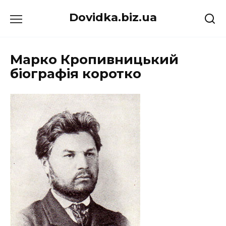
Перейти
Dovidka.biz.ua
до
вмісту
Марко Кропивницький
біографія коротко