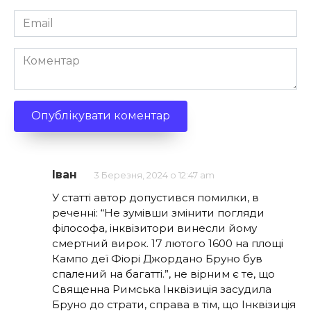
Email
*
Коментар
Іван
3 Березня, 2024 о 12:47 am
У статті автор допустився помилки, в
реченні: “Не зумівши змінити погляди
філософа, інквізитори винесли йому
смертний вирок. 17 лютого 1600 на площі
Кампо деї Фіорі Джордано Бруно був
спалений на багатті.”, не вірним є те, що
Священна Римська Інквізиція засудила
Бруно до страти, справа в тім, що Інквізиція