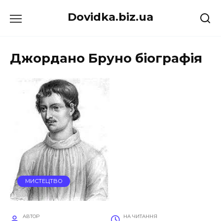
Перейти
Dovidka.biz.ua
до
вмісту
Джордано Бруно біографія
МИСТЕЦТВО
АВТОР
НА ЧИТАННЯ