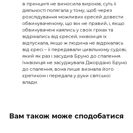
в принципі не виносила вироків, суть її
діяльності полягала у тому, щоб через
розслідування можливих єресей довести
обвинуваченому, що він не правий, і, якщо
обвинувачені каялись у своїх гріхах та
відрікались від єресей, інквізиція їх
відпускала, якщо ж людина не відрікалась
від єресі – її передавали цивільному судові,
який як раз і засудив Бруно до спалення.
Інквізиція не засуджувала Джордано Бруно
до спалення, вона лише визнала його
єретиком і передала у руки світської
влади.
Вам також може сподобатися