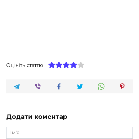
Оцініть статтю
Додати коментар
Ім'я
*