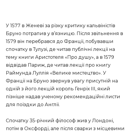
У 1577 в Женеві за різку критику кальвіністів
Бруно потрапив у в’язницю. Після звільнення в
1579 він перебрався до Франції, побувавши
спочатку в Тулузі, де читав публічні лекції на
тему книги Аристотеля «Про душу», а в 1579
відвідав Париж, де читав лекції про книгу
Раймунда Луллія «Велике мистецтво». У
Франції на Бруно звернув увагу присутній на
одній з його лекцій король Генріх III, який
пізніше надав ученому рекомендаційні листи
для поїздки до Англії.
Спочатку 35-річний філософ жив у Лондоні,
потім в Оксфорді, але після сварки з місцевими