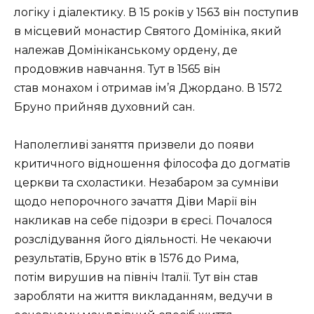
логіку і діалектику. В 15 років у 1563 він поступив
в місцевий монастир Святого Домініка, який
належав Домініканському ордену, де
продовжив навчання. Тут в 1565 він
став монахом і отримав ім’я Джордано. В 1572
Бруно прийняв духовний сан.
Наполегливі заняття призвели до появи
критичного відношення філософа до догматів
церкви та схоластики. Незабаром за сумніви
щодо непорочного зачаття Діви Марії він
накликав на себе підозри в єресі. Почалося
розслідування його діяльності. Не чекаючи
результатів, Бруно втік в 1576 до Рима,
потім вирушив на північ Італії. Тут він став
заробляти на життя викладанням, ведучи в