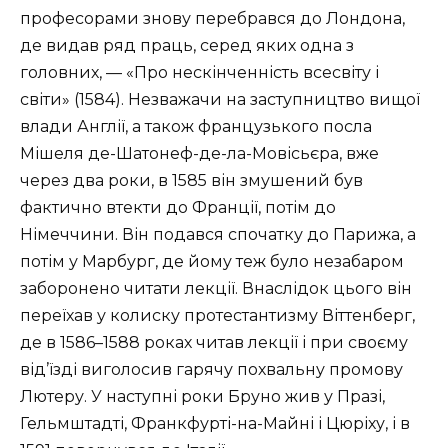
професорами знову перебрався до Лондона,
де видав ряд праць, серед яких одна з
головних, — «Про нескінченність всесвіту і
світи» (1584). Незважачи на заступництво вищої
влади Англії, а також французького посла
Мішеля де-Шатонеф-де-ла-Мовісьєра, вже
через два роки, в 1585 він змушений був
фактично втекти до Франції, потім до
Німеччини. Він подався спочатку до Парижа, а
потім у Марбург, де йому теж було незабаром
заборонено читати лекції. Внаслідок цього він
переїхав у колиску протестантизму Віттенберг,
де в 1586–1588 роках читав лекції і при своєму
від’їзді виголосив гарячу похвальну промову
Лютеру. У наступні роки Бруно жив у Празі,
Гельмштадті, Франкфурті-на-Майні і Цюріху, і в