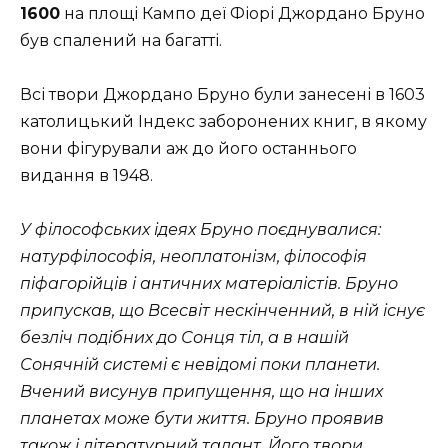
1600
на площі Кампо деї Фіорі Джордано Бруно
був спалений на багатті.
Всі твори Джордано Бруно були занесені в 1603
католицький Індекс заборонених книг, в якому
вони фігурували аж до його останнього
видання в 1948.
У філософських ідеях Бруно поєднувалися:
натурфілософія, неоплатонізм, філософія
піфагорійців і античних матеріалістів. Бруно
припускав, що Всесвіт нескінченний, в ній існує
безліч подібних до Сонця тіл, а в нашій
Сонячній системі є невідомі поки планети.
Вчений висунув припущення, що на інших
планетах може бути життя. Бруно проявив
також і літературний талант. Його твори