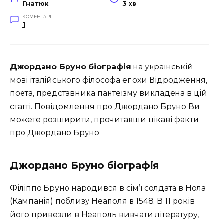
Гнатюк
3 хв
КОМЕНТАРІ
1
Джордано Бруно біографія
на українській
мові італійського філософа епохи Відродження,
поета, представника пантеїзму викладена в цій
статті. Повідомлення про Джордано Бруно Ви
можете розширити, прочитавши
цікаві факти
про Джордано Бруно
Джордано Бруно біографія
Філіппо Бруно народився в сім’ї солдата в Нола
(Кампанія) поблизу Неаполя в 1548. В 11 років
його привезли в Неаполь вивчати літературу,