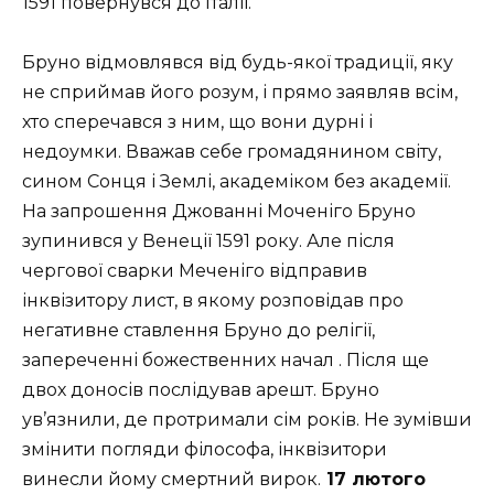
1591 повернувся до Італії.
Бруно відмовлявся від будь-якої традиції, яку
не сприймав його розум, і прямо заявляв всім,
хто сперечався з ним, що вони дурні і
недоумки. Вважав себе громадянином світу,
сином Сонця і Землі, академіком без академії.
На запрошення Джованні Моченіго Бруно
зупинився у Венеції 1591 року. Але після
чергової сварки Меченіго відправив
інквізитору лист, в якому розповідав про
негативне ставлення Бруно до релігії,
запереченні божественних начал . Після ще
двох доносів послідував арешт. Бруно
ув’язнили, де протримали сім років. Не зумівши
змінити погляди філософа, інквізитори
винесли йому смертний вирок.
17 лютого