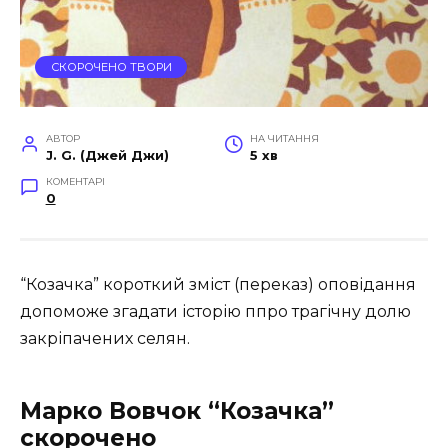
СКОРОЧЕНО ТВОРИ
АВТОР
НА ЧИТАННЯ
J. G. (Джей Джи)
5 хв
КОМЕНТАРІ
0
“Козачка” короткий зміст (переказ) оповідання
допоможе згадати історію ппро трагічну долю
закріпачених селян.
Марко Вовчок “Козачка”
скорочено