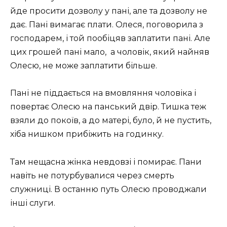
йде просити дозволу у пані, але та дозволу не
дає. Пані вимагає плати. Олеся, поговорила з
господарем, і той пообіцяв заплатити пані. Але
цих грошей пані мало, а чоловік, який найняв
Олесю, не може заплатити більше.
Пані не піддається на вмовляння чоловіка і
повертає Олесю на панський двір. Тишка теж
взяли до покоїв, а до матері, було, й не пустить,
хіба нишком прибіжить на годинку.
Там нещасна жінка невдовзі і помирає. Пани
навіть не потурбувалися через смерть
служниці. В останню путь Олесю проводжали
інші слуги.