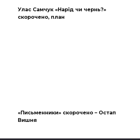
Улас Самчук «Нарід чи чернь?»
скорочено, план
«Письменники» скорочено – Остап
Вишня