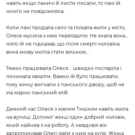
навіть якщо паничі й листи писали, то панi їй
нічого не повідомляла.
Коли пані продала село та поїхала жити у мiсто,
Олеся мусила з нею переїздити. Не знала вона ,
ніхто їй не підказав, що після смерті чоловіка
вона знову могла стати вільною…
Тяжко працювала Олеся… швидко постаріла і
починала хворіти. Важко їй було працювати,
тому жінку вигнали з панського двору, щоб не
їла марно панський хліб.
Деякий час Олеся з малим Тишком навіть жила
на вулиці. Допоміг жінці один добрий чоловік,
який найняв її на роботу. А невдовзі він
запропонував Олесі їхати з ним на хутір. Жінка