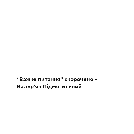
“Важке питання” скорочено –
Валер’ян Підмогильний