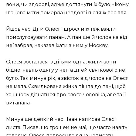
вони, чи здорові, адже доглянути їх було нікому.
Іванова мати померла невдовзі після їх весілля.
Йшов час. Діти Олесі підросли їх теж взяли
прислуговувати панам. А пан ще й чоловіка від
неї забрав, наказав їхати з ним у Москву.
Олеся зосталася з дітьми одна, жили вони
бідно, навіть одягу у неї та дітей святкового не
було. Так минув рік, а звісток від чоловіка Олеся
не мала. Схвильована жінка пішла до пані, щоб
хоч щось дізнатися про свого чоловіка, але та її
виганала.
Минув ще деякий час і Іван написав Олесі
листа. Писав, що грошей не маї, що часто навіть
голодує. Олеся попросила дяка написати