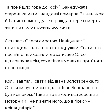
Та прийшло горе до їх сім’ї. Занедужала
старенька мати і невдовзі померла. За ненькою
й батько помер, дуже страждав через смерть
жінки, з якою прожив все життя.
Осталась Олеся сиротою. Навідувати її
приходила стара тітка та подружки. Свати теж
постійно приходили до хати, але Олеся
відмовляла всім, хоча тітка вмовляла прийняти
пропозицію.
Коли завітали свати від Iвана Золотаренка, то
Олеся їм рушники подала. Iван Золотаренко
був крiпаком. “Такий-то виходився хороший,
моторний, i не пiзнати його, що в гiркому
крiпацтвi зрiс.”