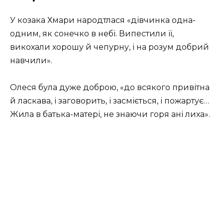
У козака Хмари народтлася «дівчинка одна-
одним, як сонечко в небі. Випестили її,
викохали хорошу й чепурну, і на розум добрий
навчили».
Олеся була дуже доброю, «до всякого привітна
й ласкава, і заговорить, і засміється, і пожартує…
Жила в батька-матері, не знаючи горя ані лиха».