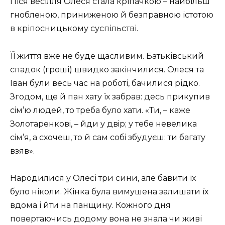
Піся весілля Олеся стала кріпачкою – найбільш
гнобленою, приниженою й безправною істотою
в кріпосницькому суспільстві.
ЇЇ життя вже не буде щасливим. Батьківський
спадок (гроші) швидко закінчилися. Олеся та
Іван були весь час на роботі, бачилися рідко.
Згодом, ще й пан хату їх забрав: десь прикупив
сiм’ю людей, то треба було хати.
Ти, – каже
Золотаренковi, – йди у двiр; у тебе невелика
сiм’я, а схочеш, то й сам собi збудуєш: ти багату
взяв
.
Народилися у Олесі три сини, але бавити їх
було ніколи. Жінка була вимушена залишати їх
вдома і йти на панщину. Кожного дня
повертаючись додому вона не знала чи живі