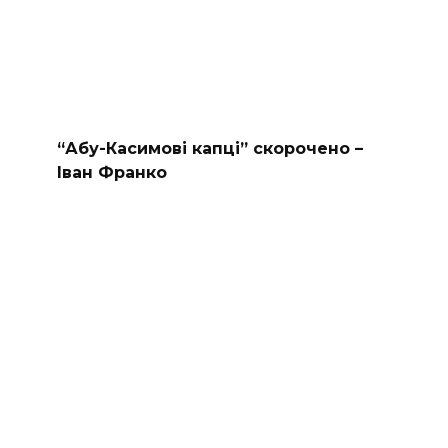
“Абу-Касимові капці” скорочено –
Іван Франко