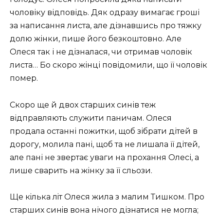
чоловіку відповідь. Дяк одразу вимагає гроші
за написання листа, але дізнавшись про тяжку
долю жінки, пише його безкоштовно. Але
Олеся так і не дізналася, чи отримав чоловік
листа… Бо скоро жінці повідомили, що її чоловік
помер.
Скоро ще й двох старших синів теж
відправляють служити паничам. Олеся
продала останні пожитки, щоб зібрати дітей в
дорогу, молила пані, щоб та не лишала її дітей,
але пані не звертає уваги на прохання Олесі, а
лише сварить на жінку за її сльози.
Ще кiлька лiт Олеся жила з малим Тишком. Про
старших синiв вона нічого дізнатися не могла;