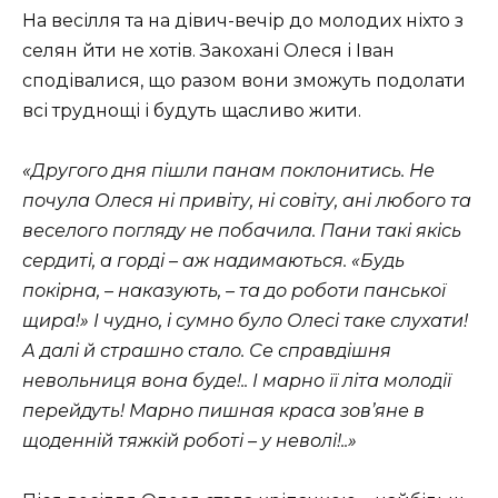
На весілля та на дівич-вечір до молодих ніхто з
селян йти не хотів. Закохані Олеся і Іван
сподівалися, що разом вони зможуть подолати
всі труднощі і будуть щасливо жити.
«Другого дня пішли панам поклонитись. Не
почула Олеся ні привіту, ні совіту, ані любого та
веселого погляду не побачила. Пани такі якісь
сердиті, а горді – аж надимаються. «Будь
покірна, – наказують, – та до роботи панської
щира!» І чудно, і сумно було Олесі таке слухати!
А далі й страшно стало. Се справдішня
невольниця вона буде!.. І марно її літа молодії
перейдуть! Марно пишная краса зов’яне в
щоденній тяжкій роботі – у неволі!..»