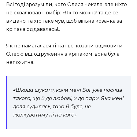
Всі тоді зрозуміли, кого Олеся чекала, але ніхто
не схвалював її вибір:
Як то можна! та де се
видано! та хто таке чув, щоб вiльна козачка за
крiпака оддавалась!
Як не намагалася тітка і всі козаки відмовити
Олесю від одруження з кріпаком, вона була
непохитна.
«Шкода шукати, коли мені Бог уже послав
такого, що й до любові, й до пари. Яка мені
доля судилась, така й буде, не
жалкуватиму ні на кого»