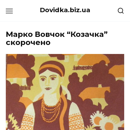
Перейти
Dovidka.biz.ua
до
вмісту
Марко Вовчок “Козачка”
скорочено