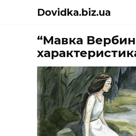
Перейти
Dovidka.biz.ua
до
вмісту
“Мавка Вербин
характеристика