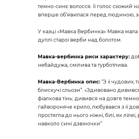
темно-синє волосся. Її голос схожий н
вперше об’явилася перед людиною, з
У казці «Мавка Вербинка» Мавка мала т
дуплі старої верби над болотом.
Мавка-вербинка риси характеру:
доб
небайдужа, смілива та турботлива.
Мавка-Вербинка опис:
“З її чудових,
блискучі сльози”. «Здивовано дивився в
фіалкова тінь; дивився на довге темно
гайвороняче крило, любувався з її дов
простягла до нього ніжні, білі, як лілеї
навколо сині дзвіночки”