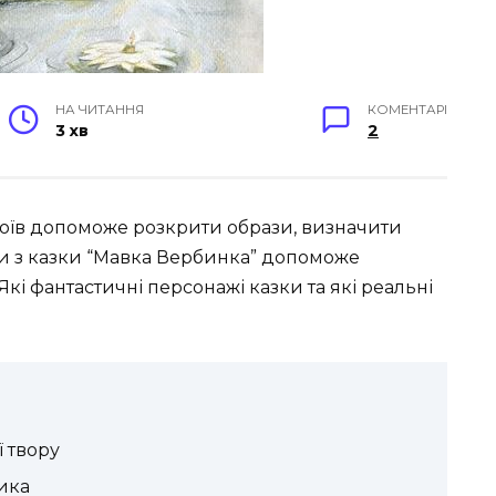
НА ЧИТАННЯ
КОМЕНТАРІ
3 хв
2
оїв допоможе розкрити образи, визначити
и з казки “Мавка Вербинка” допоможе
кі фантастичні персонажі казки та які реальні
ї твору
ика