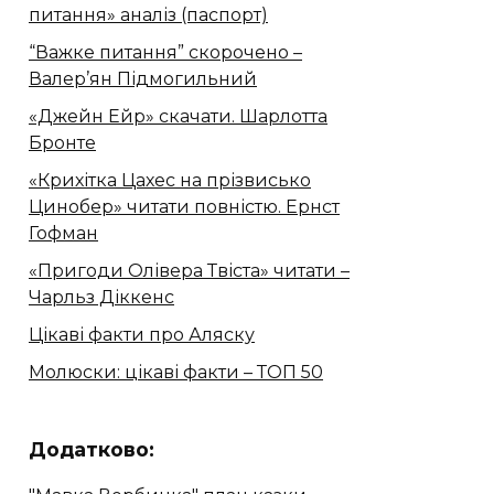
питання» аналіз (паспорт)
“Важке питання” скорочено –
Валер’ян Підмогильний
«Джейн Ейр» скачати. Шарлотта
Бронте
«Крихітка Цахес на прізвисько
Цинобер» читати повністю. Ернст
Гофман
«Пригоди Олівера Твіста» читати –
Чарльз Діккенс
Цікаві факти про Аляску
Молюски: цікаві факти – ТОП 50
Додатково: