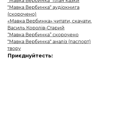
"Мавка Вербинка" план казки
"Мавка Вербинка" аудіокнига
(скорочено)
«Мавка Вербинка» читати, скачати.
Василь Королів-Старий
“Мавка Вербинка” скорочено
"Мавка Вербинка" аналіз (паспорт)
твору
Приєднуйтесть: