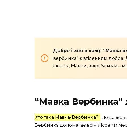
Добро і зло в казці “Мавка 
вербинка” є втіленням добра. 
лісник, Мавки, звірі. Злими – 
“Мавка Вербинка” 
Хто така Мавка-Вербинка?
Це казкова 
Вербинка допомагає всім лісовим мешк