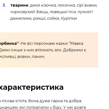
тварини
:
дика
к
ізочка, лисичка, сірі вовки,
чорновухий Заєць,
ловецькі пси,
пухнаті
джмелики,
ракші, сойки, Куріпки
вербинка”
. Не всі персонажі казки “Мавка
Деякі лише з них втілюють зло. Добрими є
мисливці, вовки, панич.
характеристика
лісова істота. Вона дуже гарна та добра.
анцям, які потрапили у біду. У неї довге