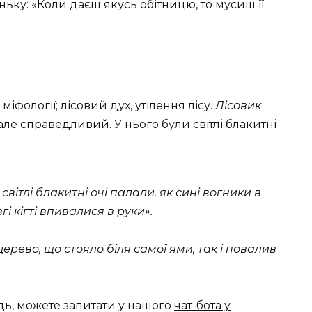
ньку: «Коли даєш якусь обітницю, то мусиш її
іфології; лісовий дух, утілення лісу.
Лісовик
 але справедливий. У нього були світлі блакитні
вітлі блакитні очі палали. як сині вогники в
гі кігті впивалися в руки».
дерево, що стояло біля самої ями, так і повалив
дь, можете запитати у нашого
чат-бота у