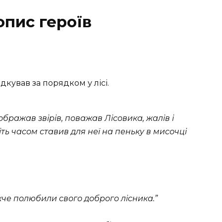
опис героїв
дкував за порядком у лісі.
ображав звірів, поважав Лісовика, жалів і
віть часом ставив для неї на пеньку в мисочці
ужче полюбили свого доброго лісника.”