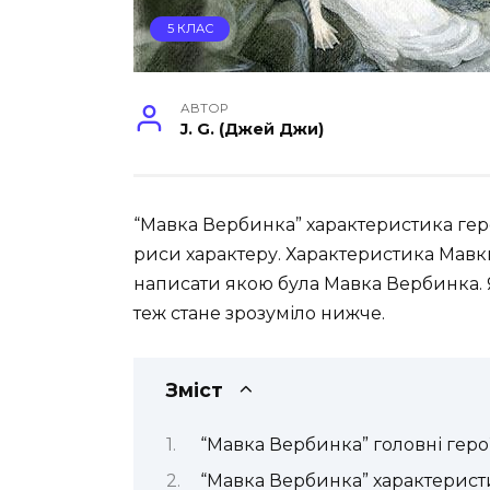
5 КЛАС
АВТОР
J. G. (Джей Джи)
“Мавка Вербинка” характеристика гер
риси характеру. Характеристика Мавк
написати якою була Мавка Вербинка. Я
теж стане зрозуміло нижче.
Зміст
“Мавка Вербинка” головні геро
“Мавка Вербинка” характерист