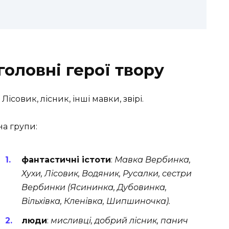
оловні герої твору
ісовик, лісник, інші мавки, звірі.
на групи:
фантастичні істоти
:
Мавка Вербинка,
Хухи,
Лісовик,
Водяник,
Русалки,
сестри
Вербинки (Ясининка, Дубовинка,
Вільхівка, Кленівка, Шипшиночка).
люди
:
мисливці,
добрий лісник,
панич