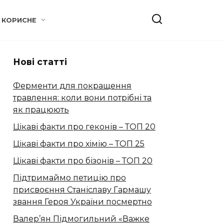
КОРИСНЕ
Нові статті
Ферменти для покращення
травлення: коли вони потрібні та
як працюють
Цікаві факти про геконів – ТОП 20
Цікаві факти про хімію – ТОП 25
Цікаві факти про бізонів – ТОП 20
Підтримаймо петицію про
присвоєння Станіславу Гармашу
звання Героя України посмертно
Валер’ян Підмогильний «Важке