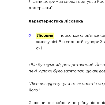
Лісник дотримав слова і врятував Кізо
додержати”.
Характеристика Лісовика
Лісовик
—
персонаж слов’янської м
живе у лісі. Він сильний, суворий,
очі.
«
Він був сумний, роздратований. Його с
печі, кулаки було затято так. що аж дов
“Лісовик одразу туди та як налетів на 
його.”
Якщо ви не знайшли потрібну відпові