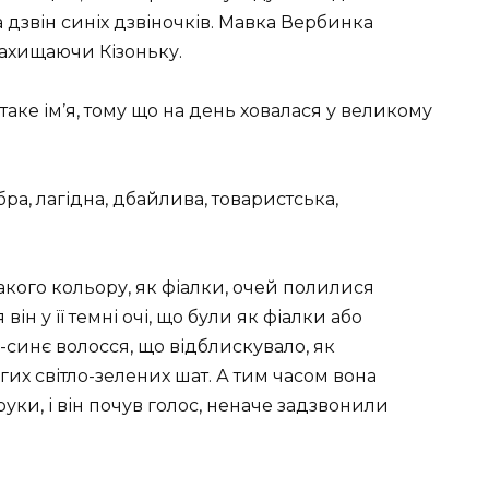
а дзвін синіх дзвіночків. Мавка Вербинка
ахищаючи Кізоньку.
аке ім’я, тому що на день ховалася у великому
ра, лагідна, дбайлива, товаристська,
 такого кольору, як фіалки, очей полилися
ін у її темні очі, що були як фіалки або
-синє волосся, що відблискувало, як
гих світло-зелених шат. А тим часом вона
, руки, і він почув голос, неначе задзвонили