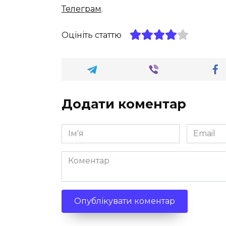
Телеграм
.
Оцініть статтю
Додати коментар
Ім'я
Email
*
*
Коментар