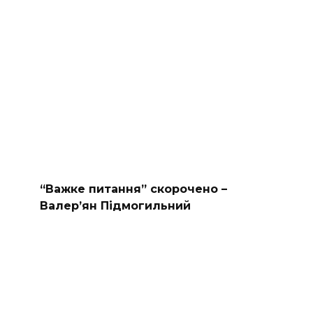
“Важке питання” скорочено –
Валер’ян Підмогильний