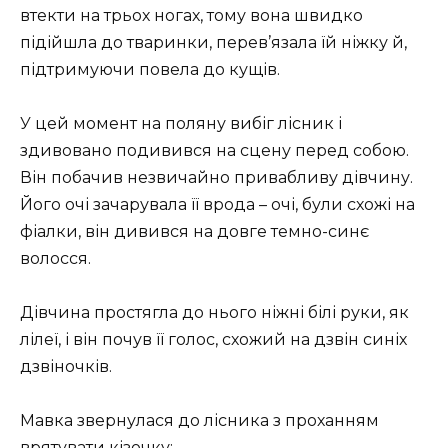
втекти на трьох ногах, тому вона швидко
підійшла до тваринки, перев’язала їй ніжку й,
підтримуючи повела до кущів.
У цей момент на поляну вибіг лісник і
здивовано подивився на сцену перед собою.
Він побачив незвичайно привабливу дівчину.
Його очі зачарувала її врода – очі, були схожі на
фіалки, він
дивився на довге темно-синє
волосся.
Дівчина простягла до нього ніжні білі руки, як
лілеї, і він почув її голос
, схожий на дзвін синіх
дзвіночків.
Мавка звернулася до лісника з проханням
врятувати кізочку: