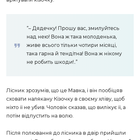
“– Дядечку! Прошу вас, змилуйтесь
над нею! Вона ж така молоденька,
живе всього тільки чотири місяці,
така гарна й тендітна! Вона ж нікому
не робить шкоди!..”
Лісник зрозумів, що це Мавка, і він пообіцяв
сховати налякану Кізочку в своєму хліву, щоб
ніхто її не убив. Чоловік сказав, що вилікує її, а
потім відпустить на волю.
Після полювання до лісника в двір прийшли