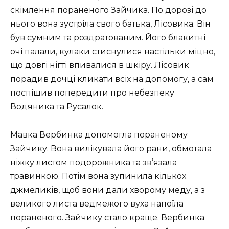
скімлення пораненого Зайчика. По дорозі до
нього вона зустріла свого батька, Лісовика. Він
був сумним та роздратованим. Його блакитні
очі палали, кулаки стиснулися настільки міцно,
що довгі нігті впивалися в шкіру. Лісовик
порадив дочці кликати всіх на допомогу, а сам
поспішив попередити про небезпеку
Водяника та Русалок.
Мавка Вербинка допомогла пораненому
Зайчику. Вона вилікувала його рани, обмотала
ніжку листом подорожника та зв’язала
травинкою. Потім вона зупинила кількох
джмеликів, щоб вони дали хворому меду, а з
великого листа ведмежого вуха напоїла
пораненого. Зайчику стало краще. Вербинка