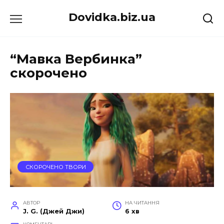
Перейти
Dovidka.biz.ua
до
вмісту
“Мавка Вербинка”
скорочено
СКОРОЧЕНО ТВОРИ
АВТОР
НА ЧИТАННЯ
J. G. (Джей Джи)
6 хв