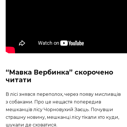
“Мавка Вербинка” скорочено
читати
В лісі знявся переполох, через появу мисливців
з собаками. Про це нещастя попередив
мешканців лісу Чорновухий Заєць. Почувши
страшну новину, мешканці лісу тікали хто куди,
шукали де сховатися.