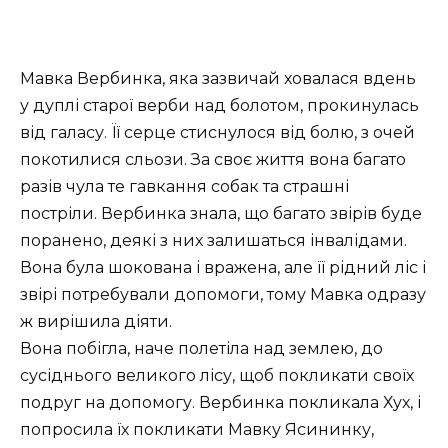
Мавка Вербинка, яка зазвичай ховалася вдень
у дуплі старої верби над болотом, прокинулась
від галасу. Її серце стиснулося від болю, з очей
покотилися сльози. За своє життя вона багато
разів чула те гавкання собак та страшні
постріли. Вербинка знала, що багато звірів буде
поранено, деякі з них залишаться інвалідами.
Вона була шокована і вражена, але її рідний ліс і
звірі потребували допомоги, тому Мавка одразу
ж вирішила діяти.
Вона побігла, наче полетіла над землею, до
сусіднього великого лісу, щоб покликати своїх
подруг на допомогу. Вербинка покликала Хух, і
попросила їх покликати Мавку
Ясининку,