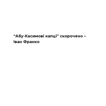
“Абу-Касимові капці” скорочено –
Іван Франко