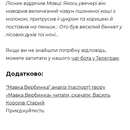
Лісник віддячив Мавці. Якось увечері він
наварив величезний чавун пшоняної каші з
молоком, притрусив її цукром та корицею й
поставив на пеньок… Ото був веселий бенкет у
лісових духів тої ночі…
Якщо ви не знайшли потрібну відповідь,
можете запитати у нашого
чат-бота у Телеграм
.
Додатково:
"Мавка Вербинка" аналіз (паспорт) твору
«Мавка Вербинка» читати, скачати. Василь
Королів-Старий
Приєднуйтесть: