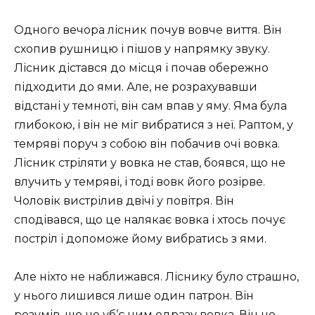
Одного вечора лісник почув вовче виття. Він
схопив рушницю і пішов у напрямку звуку.
Лісник дістався до місця і почав обережно
підходити до ями. Але, не розрахувавши
відстані у темноті, він сам впав у яму. Яма була
глибокою, і він не міг вибратися з неї. Раптом, у
темряві поруч з собою він побачив очі вовка.
Лісник стріляти у вовка не став, боявся, що не
влучить у темряві, і тоді вовк його розірве.
Чоловік вистрілив двічі у повітря. Він
сподівався, що це налякає вовка і хтось почує
постріл і допоможе йому вибратись з ями.
Але ніхто не наближався. Ліснику було страшно,
у нього лишився лише один патрон. Він
розумів, що не уб’є ним одразу вовка. Він не