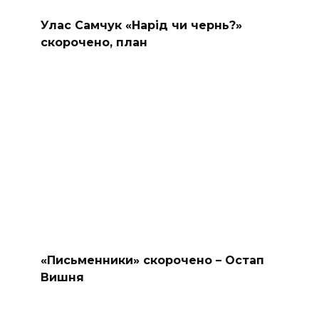
Улас Самчук «Нарід чи чернь?»
скорочено, план
«Письменники» скорочено – Остап
Вишня