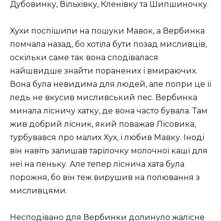
Дубовинку, Вільхівку, Кленівку та Шипшиночку.
Хухи поспішили на пошуки Мавок, а Вербинка
помчала назад
, бо хотіла бути позад мисливців,
оскільки саме так вона сподівалася
найшвидше знайти поранених і вмираючих.
Вона була невидима для людей, але попри це її
ледь не вкусив мисливський пес. Вербинка
минала лісничу хатку, де вона часто бувала. Там
жив добрий лісник, який поважав Лісовика,
турбувався про малих Хух, і любив Мавку. Іноді
він навіть залишав тарілочку молочної каші для
неї на пеньку. Але тепер ліснича хата була
порожня, бо він теж вирушив на полювання з
мисливцями.
Несподівано для Вербинки долинуло жалісне