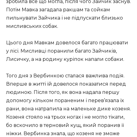
зробила все що могла, після чого Зайчик заснув.
Потім Мавка загадала ракшам та сойкам
пильнувати Зайчика і не підпускати близько
мисливських собак.
Цього дня Мавкам довелося багато працювати
у лісі. Мисливці поранили багато Зайчиків,
Лисичку, а на родину куріпок напали собаки.
Того дня з Вербинкою сталася важлива подія.
Вперше в житті їй довелося показатися перед
людиною. Після того, як вона надала першу
допомогу кільком пораненим і перев’язала їх
рани, вона натрапила на маленьке дике козеня.
Козеня стояло на трьох ногах і не могло тікати,
бо вскочило в терновий кущ, який поранив її
ніжки. Вербинка знала, що козеня не зможе