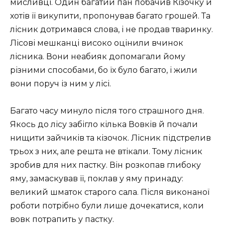
мисливці. Один багатий пан побачив Кізочку й
хотів її викупити, пропонував багато грошей. Та
лісник дотримався слова, і не продав тваринку.
Лісові мешканці високо оцінили вчинок
лісника. Вони неабияк допомагали йому
різними способами, бо їх було багато, і жили
вони поруч із ним у лісі.
Багато часу минуло після того страшного дня.
Якось до лісу забігло кілька Вовків й почали
нищити зайчиків та кізочок. Лісник підстрелив
трьох з них, але решта не втікали. Тому лісник
зробив для них пастку. Він розкопав глибоку
яму, замаскував її, поклав у яму принаду:
великий шматок старого сала. Після виконаної
роботи потрібно були лише дочекатися, коли
вовк потрапить у пастку.