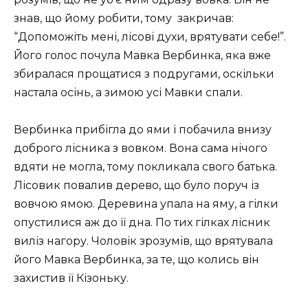
знав, що йому робити, тому закричав:
“Допоможіть мені, лісові духи, врятувати себе!”.
Його голос почула Мавка Вербинка, яка вже
збиралася прощатися з подругами, оскільки
настала осінь, а зимою усі Мавки спали.
Вербинка прибігла до ями і побачила внизу
доброго лісника з вовком. Вона сама нічого
вдяти не могла, тому покликала свого батька.
Лісовик повалив дерево, що було поруч із
вовчою ямою.
Деревина упала на яму, а гілки
опустилися аж до її дна. По тих гілках лісник
виліз нагору. Чоловік зрозумів, що врятувала
його Мавка Вербинка, за те, що колись він
захистив її Кізоньку.