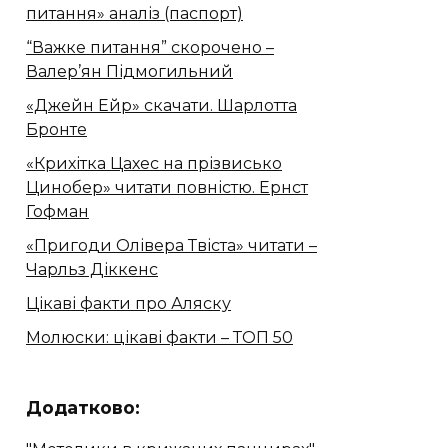
питання» аналіз (паспорт)
“Важке питання” скорочено –
Валер’ян Підмогильний
«Джейн Ейр» скачати. Шарлотта
Бронте
«Крихітка Цахес на прізвисько
Цинобер» читати повністю. Ернст
Гофман
«Пригоди Олівера Твіста» читати –
Чарльз Діккенс
Цікаві факти про Аляску
Молюски: цікаві факти – ТОП 50
Додатково: