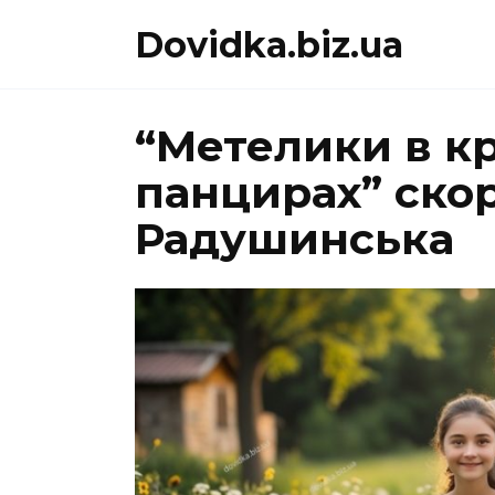
Перейти
Dovidka.biz.ua
до
вмісту
“Метелики в к
панцирах” скор
Радушинська