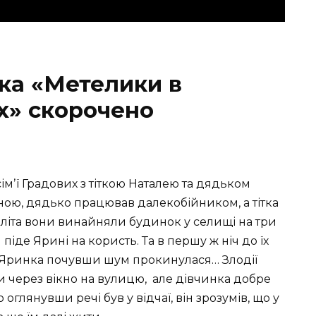
ка «Метелики в
х» скорочено
сімʼї Градових з тіткою Наталею та дядьком
ною, дядько працював далекобійником, а тітка
 літа вони винайняли будинок у селищі на три
 піде Ярині на користь. Та в першу ж ніч до їх
. Яринка почувши шум прокинулася… Злодії
и через вікно на вулицю,
але дівчинка добре
оглянувши речі був у відчаї, він зрозумів, що у