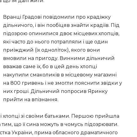
а що їм далі жити.
Вранці Градові повідомили про крадіжку
дільничого, і він пообіцяв знайти крадіїв. Під
підозрою опинилися двоє місцевих хлопців,
які часто до нього потрапляли і ще один
приїжджий (їх одноліток), якого вони
вмовили на пригоду. Винними дільничий
вважав саме їх, бо в цей день хлопці
накупили смаколиків в місцевому магазині
на 800 гривень і не змогли пояснити звідки у
них гроші. Дільничий попросив Яринку
прийти на впізнання.
усі хлопці зі своїми батьками. Першою прийшла
 тим, що її сина можуть в чомусь підозрювати.
стка України, прима обласного драматичного