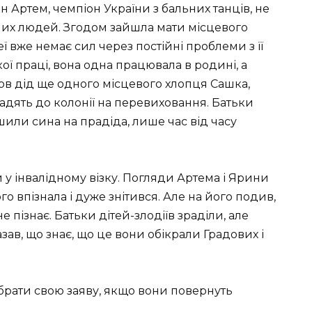
ин Артем, чемпіон України з бальних танців, не
них людей. Згодом зайшла мати місцевого
еї вже немає сил через постійні проблеми з її
ої праці, вона одна працювала в родині, а
ов дід ще одного місцевого хлопця Сашка,
садять до колонії на перевиховання. Батьки
или сина на прадіда, лише час від часу
 у інвалідному візку. Погляди Артема і Ярини
го впізнала і дуже знітився. Але на його подив,
е пізнає. Батьки дітей-злодіїв зраділи, але
азав, що знає, що це вони обікрали Градових і
брати свою заяву, якщо вони повернуть