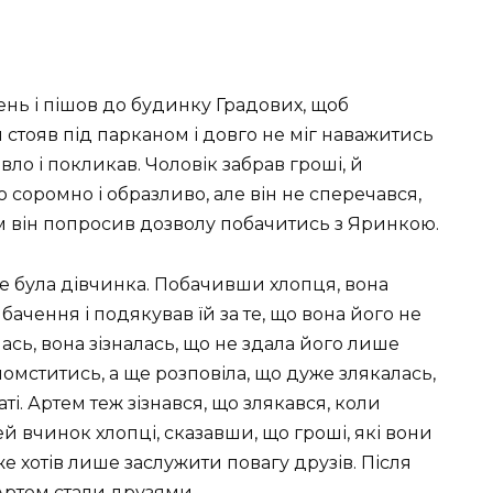
ень і пішов до будинку Градових, щоб
 стояв під парканом і довго не міг наважитись
ло і покликав. Чоловік забрав гроші, й
 соромно і образливо, але він не сперечався,
ім він попросив дозволу побачитись з Яринкою.
 де була дівчинка. Побачивши хлопця, вона
бачення і подякував їй за те, що вона його не
сь, вона зізналась, що не здала його лише
 помститись, а ще розповіла, що дуже злякалась,
ті. Артем теж зізнався, що злякався, коли
ей вчинок хлопці, сказавши, що гроші, які вони
 же хотів лише заслужити повагу друзів. Після
Артем стали друзями.