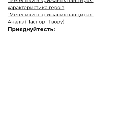
"Метелики в крижаних панцирах"
характеристика героїв
"Метелики в крижаних панцирах"
Аналіз (Паспорт Твору)
Приєднуйтесть: