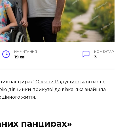
НА ЧИТАННЯ
КОМЕНТАРІ
19 хв
3
аних панцирах”
Оксани Радушинської
варто,
рію дівчинки прикутої до візка, яка знайшла
оцінного життя.
аних панцирах»