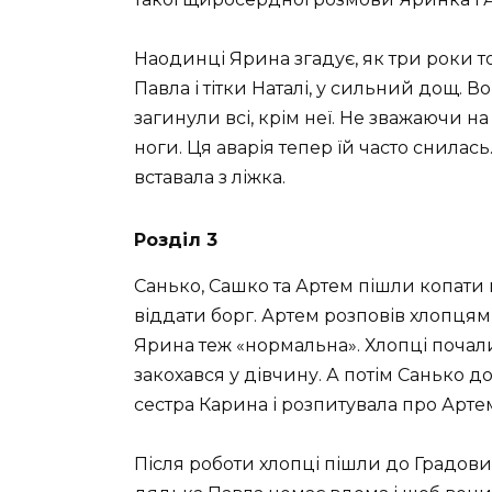
Наодинці Ярина згадує, як три роки то
Павла і тітки Наталі, у сильний дощ. Во
загинули всі, крім неї. Не зважаючи на 
ноги. Ця аварія тепер їй часто снилас
вставала з ліжка.
Розділ 3
Санько, Сашко та Артем пішли копати г
віддати борг. Артем розповів хлопця
Ярина теж «нормальна». Хлопці почали 
закохався у дівчину. А потім Санько 
сестра Карина і розпитувала про Арте
Після роботи хлопці пішли до Градових,