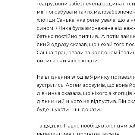
театру, вони забезпечена родина і її с
міг пограбувати таких малозабезпече
хлопця Санька, яка репетувала, що в н
сином. ЖІнка була виснажена від важк
батько постійно пиячив.
А потім зайш
який одразу сказав, що нехай того по
Сашка працювали за кордоном і залиш
висилаючи якісь кошти.
На впізнання злодіїв Яринку привезли
зустрілись. Артем зрозумів, що вона йо
дівчинка сказала, що нікого з хлопців н
дільничий нікого не відпустив. Він ск
буде шукати інші докази.
Та дядько Павло пообіцяв хлопцям за
вкрадені гроші протягом місяця.