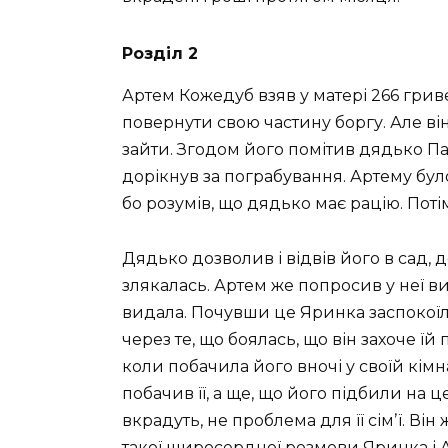
Розділ 2
Артем Кожедуб взяв у матері 266 грив
повернути свою частину боргу. Але він
зайти. Згодом його помітив дядько Пав
дорікнув за пограбування. Артему було
бо розумів, що дядько має рацію. Пот
Дядько дозволив і відвів його в сад,
злякалась. Артем же попросив у неї ви
видала. Почувши це Яринка заспокоїла
через те, що боялась, що він захоче їй
коли побачила його вночі у своїй кімна
побачив її, а ще, що його підбили на ц
вкрадуть, не проблема для її сімʼї. Він
такої щиросердної розмови Яринка і 