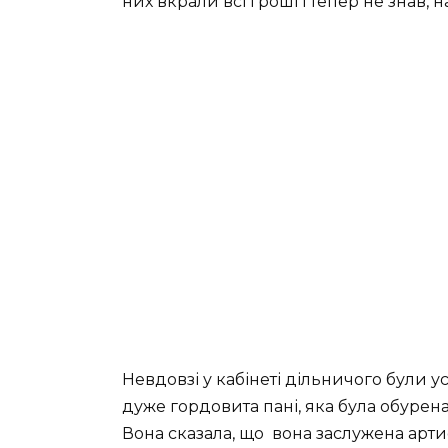
них вкрали всі гроші і тепер не знав, н
Невдовзі у кабінеті дільничого були 
дуже гордовита пані, яка була обурена
Вона сказала, що
вона заслужена арти