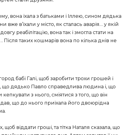
му, вона їхала з батьками і Іллею, сином дядька
ни вже в’їхали у місто, як сталась аварія… у якій
довгу реабілітацію, вона так і змогла стати на
ь… Після таких кошмарів вона по кілька днів не
ород бабі Галі, щоб заробити трохи грошей і
м, що дядько Павло справедлива людина і, що
кепкувати з нього, сміятися з того, що він
додав, що до нього приїхала його двоюрідна
ма.
 щоб віддати гроші, та тітка Наталя сказала, що