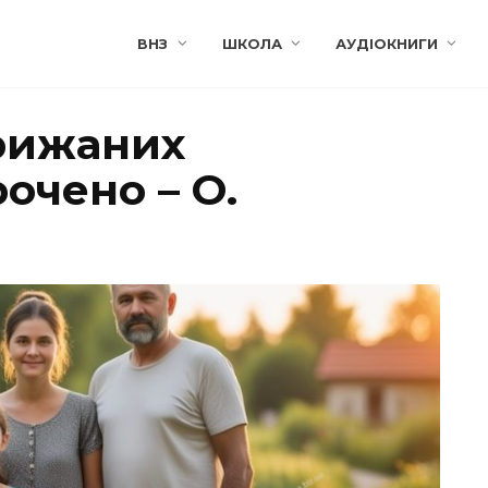
ВНЗ
ШКОЛА
АУДІОКНИГИ
рижаних
очено – О.