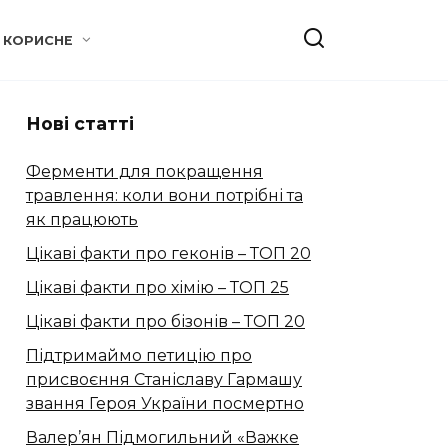
КОРИСНЕ
Нові статті
Ферменти для покращення
травлення: коли вони потрібні та
як працюють
Цікаві факти про геконів – ТОП 20
Цікаві факти про хімію – ТОП 25
Цікаві факти про бізонів – ТОП 20
Підтримаймо петицію про
присвоєння Станіславу Гармашу
звання Героя України посмертно
Валер’ян Підмогильний «Важке