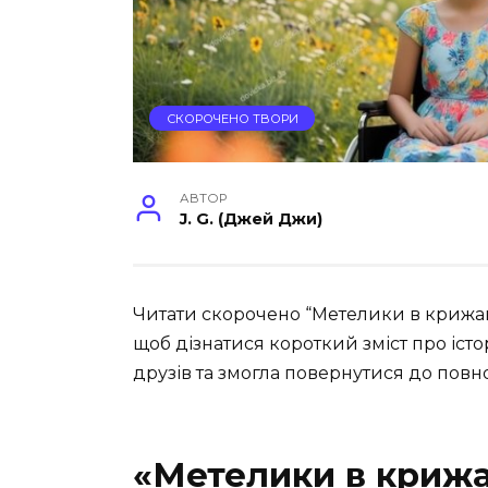
СКОРОЧЕНО ТВОРИ
АВТОР
J. G. (Джей Джи)
Читати скорочено “Метелики в криж
щоб дізнатися короткий зміст про істо
друзів та змогла повернутися до повн
«Метелики в криж