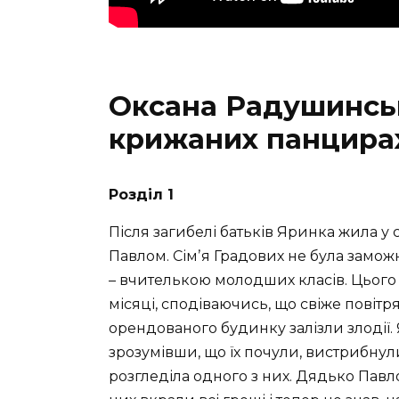
Оксана Радушинсь
крижаних панцира
Розділ 1
Після загибелі батьків Яринка жила у 
Павлом. Сімʼя Градових не була замож
– вчителькою молодших класів. Цього
місяці, сподіваючись, що свіже повітря
орендованого будинку залізли злодії
зрозумівши, що їх почули, вистрибнул
розгледіла одного з них. Дядько Павло 