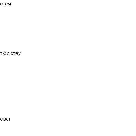
етея
 людству
евсі