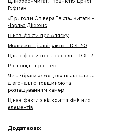
Цинобер» читати повністю. Ернст
Гофман
«Пригоди Олівера Твіста» читати –
Чарльз Діккенс
Цікаві факти про Аляску
Молюски: цікаві факти – ТОП 50
Цікаві факти про алкоголь – ТОП 21
Розповідь про степ
Як вибрати чохол для планшета за
діагоналлю, товщиною та
розташуванням камер
Цікаві факти з відкриття хімічних
елементів
Додатково: