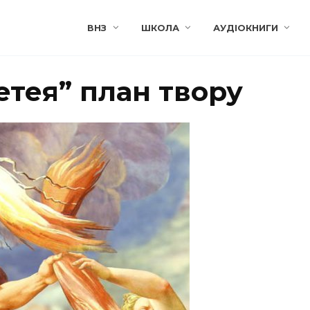
ВНЗ
ШКОЛА
АУДІОКНИГИ
етея” план твору