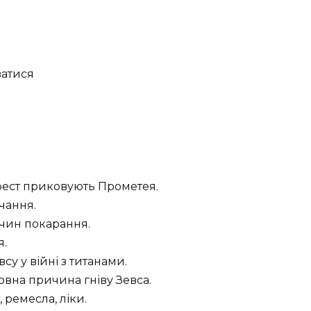
ватися
Гефест приковують Прометея.
чання.
ичин покарання.
я.
у у війні з титанами.
овна причина гніву Зевса.
 ремесла, ліки.