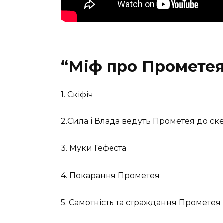
“Міф про Прометея
1. Скіфіч
2.Сила і Влада ведуть Прометея до ске
3. Муки Гефеста
4. Покарання Прометея
5. Самотність та страждання Прометея