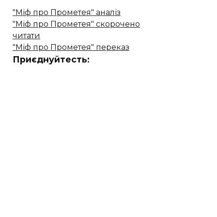
"Міф про Прометея" аналіз
"Міф про Прометея" скорочено
читати
"Міф про Прометея" переказ
Приєднуйтесть: