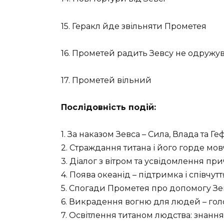
15. Геракл йде звільняти Прометея
16. Прометей радить Зевсу не одружу
17. Прометей вільний
Послідовність подій:
1. За наказом Зевса – Сила, Влада та 
2. Страждання титана і його горде мов
3. Діалог з вітром та усвідомлення пр
4. Поява океанід – підтримка і співчутт
5. Спогади Прометея про допомогу Зевс
6. Викрадення вогню для людей – гол
7. Освітлення титаном людства: знання,