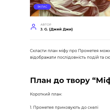
5КЛАС
АВТОР
J. G. (Джей Джи)
Скласти план міфу про Прометея можн
відображати послідовність подій та 
План до твору
“Мі
Короткий план:
1. Прометея приковують до скелі