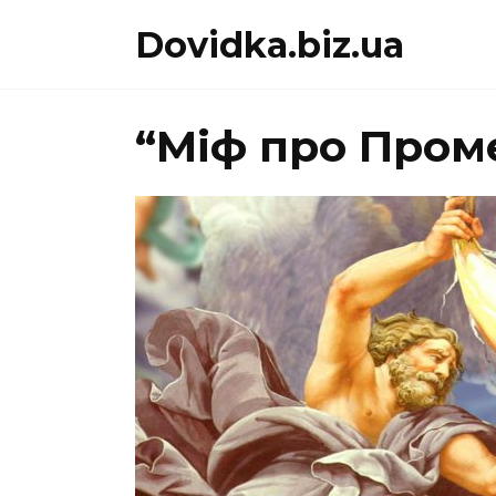
Перейти
Dovidka.biz.ua
до
вмісту
“Міф про Пром