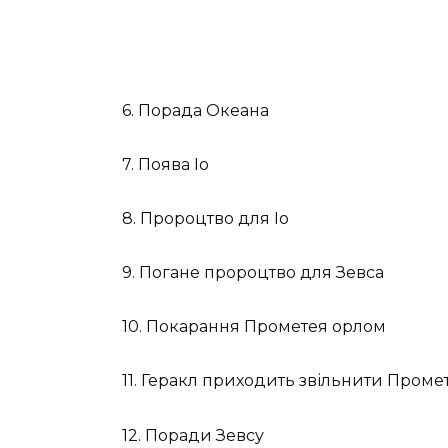
6. Порада Океана
7. Поява Іо
8. Пророцтво для Іо
9. Погане пророцтво для Зевса
10. Покарання Прометея орлом
11. Геракл приходить звільнити Проме
12. Поради Зевсу