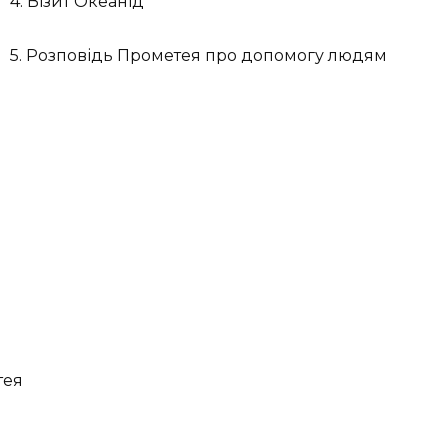
4. Візит Океанід
5. Розповідь Прометея про допомогу людям
тея