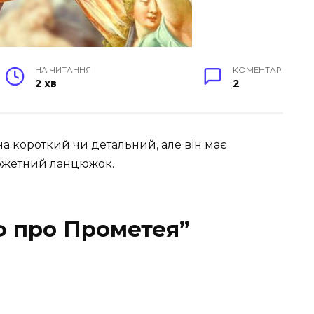
НА ЧИТАННЯ
КОМЕНТАРІ
2 хв
2
а короткий чи детальний, але він має
сюжетний ланцюжок.
ф про Прометея”