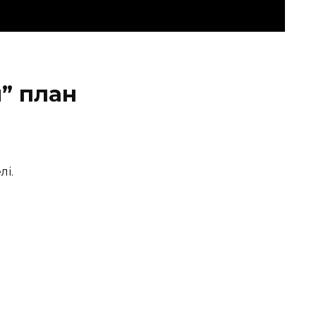
” план
лі.