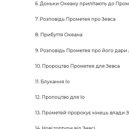
6. Доньки Океану прилітають до Пром
7. Розповідь Прометея про Зевса
8. Прибуття Океана
9. Розповідь Прометея про його дари
10. Пророцтво Прометея для Зевса
11. Блукання Іо
12. Пропоцтво для Іо
13. Прометей пророкує кінець влади З
14. Нові тортури від Зевсі