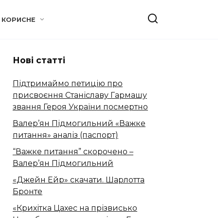
КОРИСНЕ
Нові статті
Підтримаймо петицію про
присвоєння Станіславу Гармашу
звання Героя України посмертно
Валер’ян Підмогильний «Важке
питання» аналіз (паспорт)
“Важке питання” скорочено –
Валер’ян Підмогильний
«Джейн Ейр» скачати. Шарлотта
Бронте
«Крихітка Цахес на прізвисько