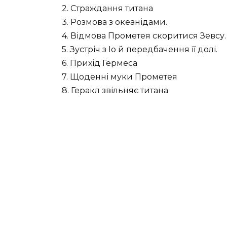
2. Страждання титана
3. Розмова з океанідами.
4. Відмова Прометея скоритися Зевсу.
5. Зустріч з Іо й передбачення її долі.
6. Прихід Гермеса
7. Щоденні муки Прометея
8. Геракл звільняє титана