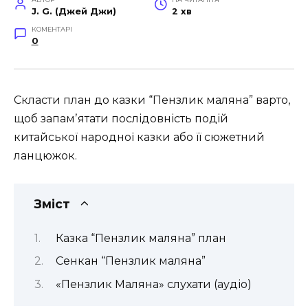
J. G. (Джей Джи)
2 хв
КОМЕНТАРІ
0
Скласти план до казки “Пензлик маляна” варто,
щоб запамʼятати послідовність подій
китайської народної казки або її сюжетний
ланцюжок.
Зміст
Казка “Пензлик маляна” план
Сенкан “Пензлик маляна”
«Пензлик Маляна» слухати (аудіо)