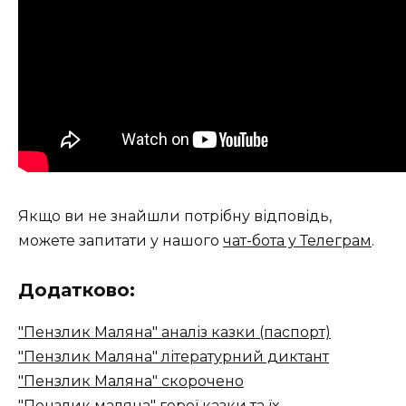
Якщо ви не знайшли потрібну відповідь,
можете запитати у нашого
чат-бота у Телеграм
.
Додатково:
"Пензлик Маляна" аналіз казки (паспорт)
"Пензлик Маляна" літературний диктант
"Пензлик Маляна" скорочено
"Пензлик маляна" герої казки та їх