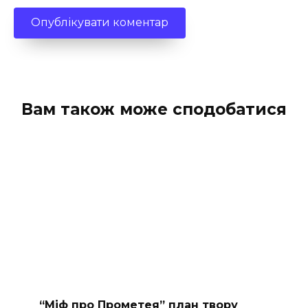
Вам також може сподобатися
“Міф про Прометея” план твору