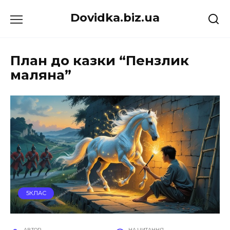
Перейти
Dovidka.biz.ua
до
вмісту
План до казки “Пензлик
маляна”
5КЛАС
АВТОР
НА ЧИТАННЯ