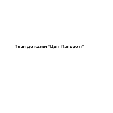
План до казки “Цвіт Папороті”