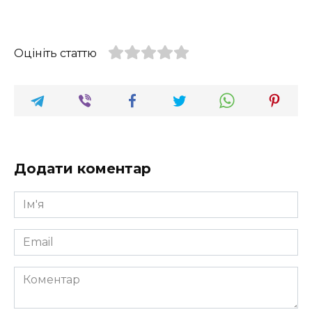
Оцініть статтю
Додати коментар
Ім'я
*
Email
*
Коментар