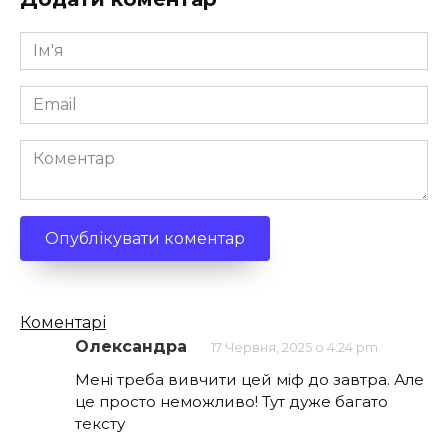
Ім'я
*
Email
*
Коментар
Кількість
Коментарі
коментарів
Олександра
17 Червня, 2025 о 4:24 pm
Мені треба вивчити цей міф до завтра. Але
це просто неможливо! Тут дуже багато
тексту