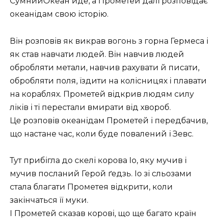
СумнийОкеан йде, а Прометей далі розповідає
океанідам свою історію.
Він розповів як викрав вогонь з горна Гермеса і
як став навчати людей. Він навчив людей
обробляти метали, навчив рахувати й писати,
обробляти поля, їздити на колісницях і плавати
на кораблях. Прометей відкрив людям силу
ліків і ті перестали вмирати від хвороб.
Це розповів океанідам Прометей і передбачив,
що настане час, коли буде повалений і Зевс.
Тут прибігла до скелі корова Іо, яку мучив і
мучив посланий Герой ґедзь. Іо зі сльозами
стала благати Прометея відкрити, коли
закінчаться її муки.
І Прометей сказав корові, що ще багато країн