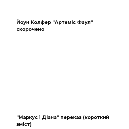
Йоун Колфер “Артеміс Фаул”
скорочено
“Маркус і Діана” переказ (короткий
зміст)