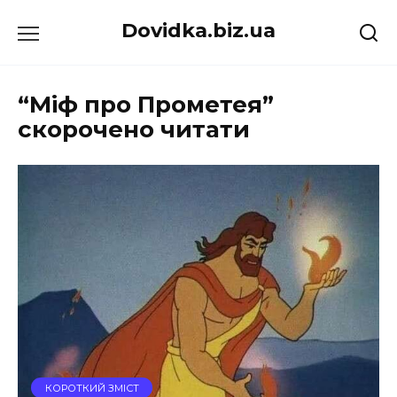
Перейти
Dovidka.biz.ua
до
вмісту
“Міф про Прометея”
скорочено читати
КОРОТКИЙ ЗМІСТ