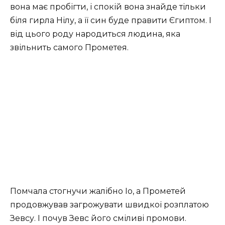
вона має пробігти, і спокій вона знайде тільки
біля гирла Нілу, а її син буде правити Єгиптом. І
від цього роду народиться людина, яка
звільнить самого Прометея.
Помчала стогнучи жалібно Іо, а Прометей
продовжував загрожувати швидкої розплатою
Зевсу. І почув Зевс його сміливі промови.