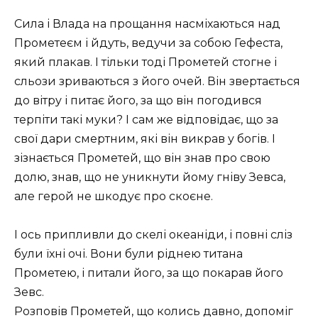
Сила і Влада на прощання насміхаються над
Прометеєм і йдуть, ведучи за собою Гефеста,
який плакав. І тільки тоді Прометей стогне і
сльози зриваються з його очей. Він звертається
до вітру і питає його, за що він погодився
терпіти такі муки? І сам же відповідає, що за
свої дари смертним, які він викрав у богів. І
зізнається Прометей, що він знав про свою
долю, знав, що не уникнути йому гніву Зевса,
але герой не шкодує про скоєне.
І ось припливли до скелі океаніди, і повні сліз
були їхні очі. Вони були ріднею титана
Прометею, і питали його, за що покарав його
Зевс.
Розповів Прометей, що колись давно, допоміг