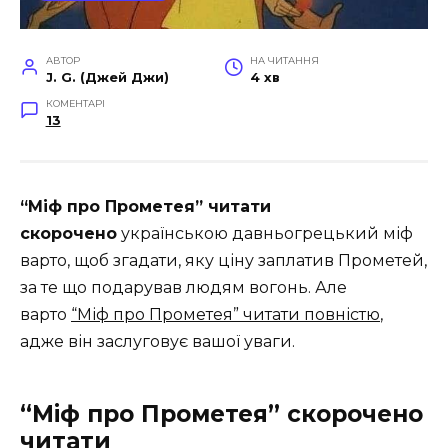
АВТОР
НА ЧИТАННЯ
J. G. (Джей Джи)
4 хв
КОМЕНТАРІ
13
“Міф про Прометея” читати
скорочено
українською давньогрецький міф
варто, щоб згадати, яку ціну заплатив Прометей,
за те що подарував людям вогонь. Але
варто
“Міф про Прометея” читати повністю
,
адже він заслуговує вашої уваги.
“Міф про Прометея” скорочено
читати