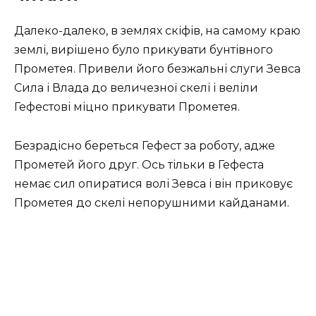
Далеко-далеко, в землях скіфів, на самому краю
землі, вирішено було прикувати бунтівного
Прометея. Привели його безжальні слуги Зевса
Сила і Влада до величезної скелі і веліли
Гефестові міцно прикувати Прометея.
Безрадісно береться Гефест за роботу, адже
Прометей його друг. Ось тільки в Гефеста
немає сил опиратися волі Зевса і він приковує
Прометея до скелі непорушними кайданами.