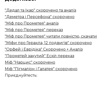
"Дедал та Ікар" скорочено та аналіз
"Деметра і Персефона" скорочено
"Міф про Прометея" аналіз
"Міф про Прометея" переказ
"Міф про Прометея" читати повністю, скачати
"Міфи про Геракла, 12 подвигів" скорочено
"Орфей і Еврідіка" Скорочено + Аналіз
"Прометей закутий" Есхіл переказ
Міф "Нарцис" скорочено
Міф "Пігмаліон і Галатея" скорочено
Приєднуйтесть: