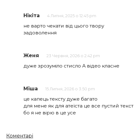
Нікіта
4 Липня, 2025 о 12:45 pm
не варто чекати від цього твору
задоволення
Женя
23 Червня, 2026 о 2:42 pm
дуже зрозуміло стисло А відео класне
Міша
15 Липня, 2026 о 3:50 pm
це капець тексту дуже багато
для мене як для атеїста це все пустий текст
бо я не вірю в це усе
Кількість
Коментарі