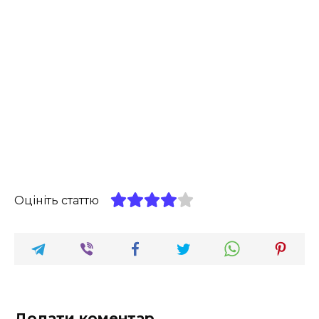
Оцініть статтю
Додати коментар