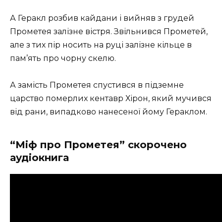
А Геракл розбив кайдани і вийняв з грудей
Прометея залізне вістря. Звільнився Прометей,
але з тих пір носить на руці залізне кільце в
пам’ять про чорну скелю.
А замість Прометея спустився в підземне
царство померлих кентавр Хірон, який мучився
від рани, випадково нанесеної йому Гераклом.
“Міф про Прометея” скорочено
аудіокнига