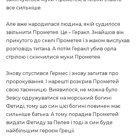
все сильніше.
Але вже народилася людина, якій судилося
звільнити Прометея. Це – Геракл. Знайшов він
прикутого до скелі Прометея і з жахом вислухав
розповідь титана. А потім Геракл убив орла
стрілою і скінчилися муки Прометея.
Знову спустився Гермес і знову запитав про
пророкування. І нарешті розкрив Прометей
свою таємницю. Виявилося, не можна було
Зевсу одружуватися на морський богині
Фетиді, тому що син цієї богині повинен має
сильніше батька. А тому порадив Прометей
видати Фетиду за Пелея і тоді їх син буде
найбільшим героєм Греції.