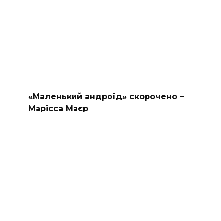
«Маленький андроїд» скорочено –
Марісса Маєр