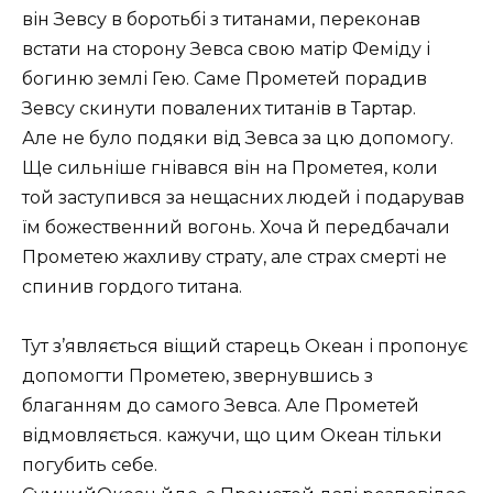
він Зевсу в боротьбі з титанами, переконав
встати на сторону Зевса свою матір Феміду і
богиню землі Гею. Саме Прометей порадив
Зевсу скинути повалених титанів в Тартар.
Але не було подяки від Зевса за цю допомогу.
Ще сильніше гнівався він на Прометея, коли
той заступився за нещасних людей і подарував
їм божественний вогонь. Хоча й передбачали
Прометею жахливу страту, але страх смерті не
спинив гордого титана.
Тут з’являється віщий старець Океан і пропонує
допомогти Прометею, звернувшись з
благанням до самого Зевса. Але Прометей
відмовляється. кажучи, що цим Океан тільки
погубить себе.