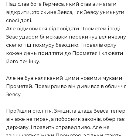
Надіслав бога Гермеса, який став вимагати
відкрити, хто скине Зевса, і як Зевсу уникнути
своєї долі.
Але відмовився відповідати Прометей і тоді
Зевс ударом блискавки перекинув величезну
скелю під похмуру безодню. І повелів орлу
кожен день прилітати до Прометея і клювати
його печінку.
Але не був наляканий цими новими муками
Прометей. Презирливо він дивився в обличчя
Зевсу.
Пройшли століття. Зміцніла влада Зевса, тепер
він вже не тиран, а поборник законів, оберігає
державу, і править справедливо. Але не
закінчуються муки Прометея, а тільки стають