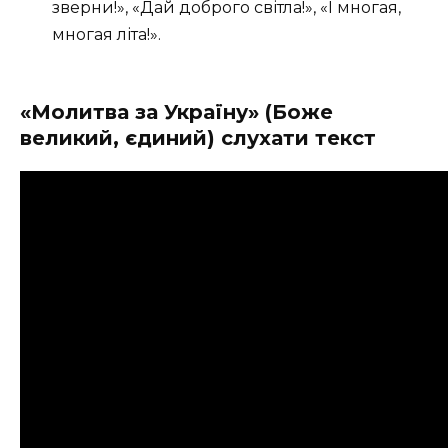
зверни!», «Дай доброго світла!», «І многая,
многая літа!».
«Молитва
за Україну
»
(Боже
великий, єдиний) слухати текст