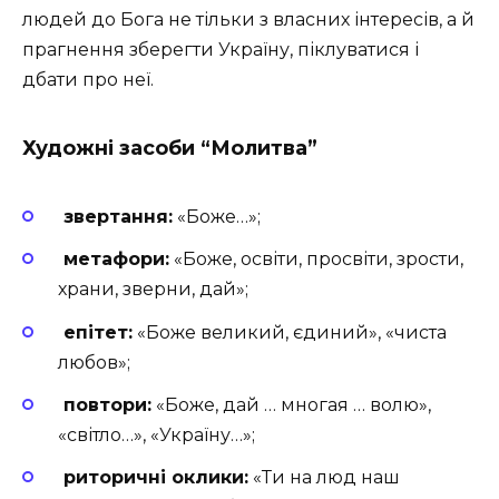
людей до Бога не тільки з власних інтересів, а й
прагнення зберегти Україну, піклуватися і
дбати про неї.
Художні засоби “Молитва”
звертання:
«Боже…»;
метафори:
«Боже, освіти, просвіти, зрости,
храни, зверни, дай»;
епітет:
«Боже великий, єдиний», «чиста
любов»;
повтори:
«Боже, дай … многая … волю»,
«світло…», «Україну…»;
риторичні оклики:
«Ти на люд наш