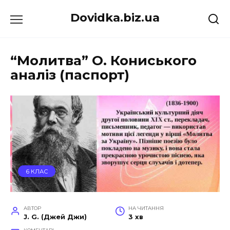
Перейти
Dovidka.biz.ua
до
вмісту
“Молитва” О. Кониського
аналіз (паспорт)
6 КЛАС
АВТОР
НА ЧИТАННЯ
J. G. (Джей Джи)
3 хв