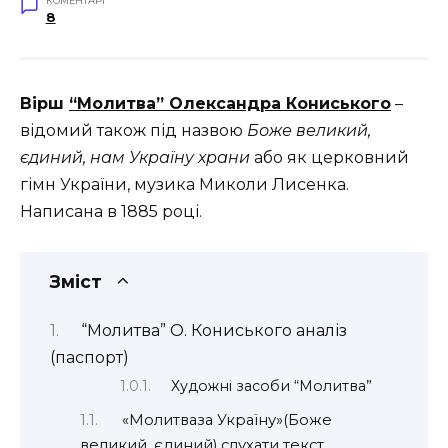
КОМЕНТАРІ
8
Вірш
“Молитва” Олександра Кониського
–
відомий також під назвою
Боже великий,
єдиний, нам Україну храни
або як церковний
гімн України, музика Миколи Лисенка.
Написана в 1885 році.
Зміст
“Молитва” О. Кониського аналіз
(паспорт)
Художні засоби “Молитва”
«Молитваза Україну»(Боже
великий, єдиний) слухати текст