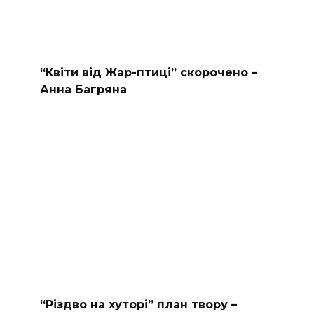
“Квіти від Жар-птиці” скорочено –
Анна Багряна
“Різдво на хуторі” план твору –