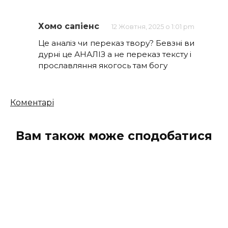
Хомо сапіенс
12 Жовтня, 2025 о 1:01 pm
Це аналіз чи переказ твору? Бевзні ви
дурні це АНАЛІЗ а не переказ тексту і
прославляння якогось там богу
Кількість
Коментарі
коментарів
Вам також може сподобатися