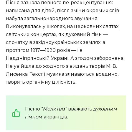
Пісня зазнала певного пе-реакцентування:
написана для дітей, після зміни окремих слів
набула загальнонародного звучання.
Виконувалась у школах, на церковних святах,
світських концертах, як духовний гімн —
спочатку в західноукраїнських землях, а
протягом 1917—1920 років — і в
Наддніпрянській Україні. А згодом заборонена.
Не увійшла до жодного з видань творів М. В.
Лисенка. Текст і музика зливаються воєдино,
творять органічну цілісність.
Пісню “
Молитва”
вважають
духовним
гімном
українців.