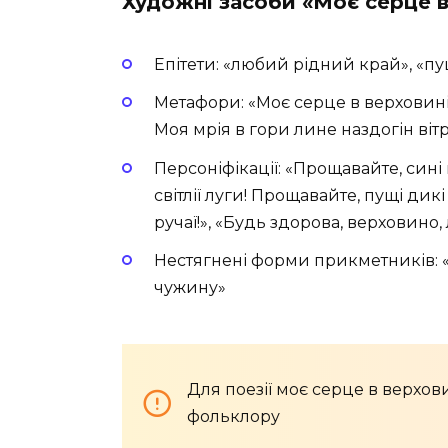
Художні засоби «Моє серце в
Епітети: «любий рідний край», «пущ
Метафори: «Моє серце в верховині
Моя мрія в гори лине наздогін віт
Персоніфікації: «Прощавайте, сині 
світлії луги! Прощавайте, пущі дикі
ручаї!», «Будь здорова, верховино
Нестягнені форми прикметників: «білі
чужину»
Для поезії моє серце в верхо
фольклору