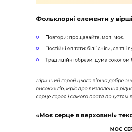
Фольклорні елементи у вірші
Повтори: прощавайте, моя, моє.
Постійні епітети: білії сніги, світлії
Традиційні образи: дума соколом б
Ліричний герой цього вірша добре зн
високих гір, мріє про визволення рід
серце героя і самого поета почуттям в
«Моє серце в верховині» тек
МОЄ СЕ