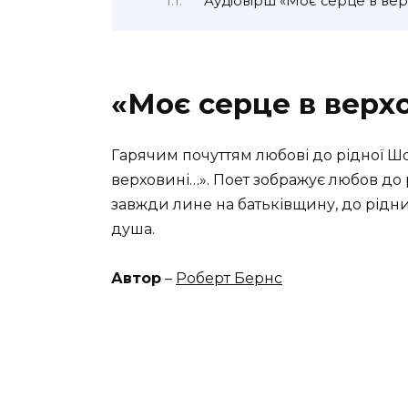
Аудіовірш «Моє серце в вер
«Моє серце в верхо
Гарячим почуттям любові до рідної Ш
верховині…». Поет зображує любов до р
завжди лине на батьківщину, до рідни
душа.
Автор
–
Роберт Бернс