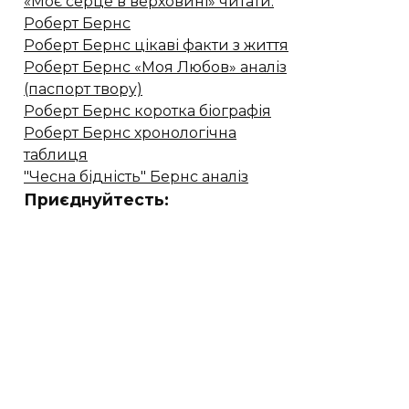
«Моє серце в верховині» читати.
Роберт Бернс
Роберт Бернс цікаві факти з життя
Роберт Бернс «Моя Любов» аналіз
(паспорт твору)
Роберт Бернс коротка біографія
Роберт Бернс хронологічна
таблиця
"Чесна бідність" Бернс аналіз
Приєднуйтесть: