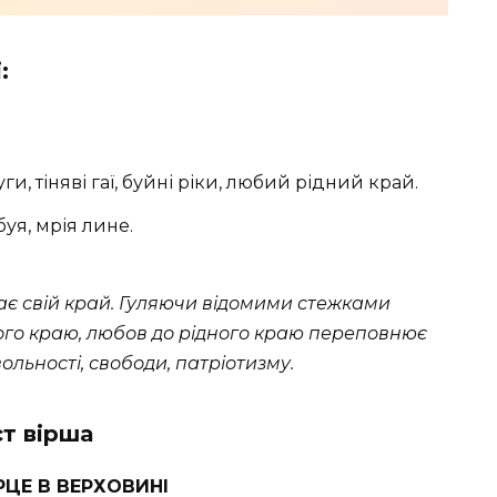
:
 луги, тіняві гаї, буйні ріки, любий рідний край.
уя, мрія лине.
ає свій край. Гуляючи відомими стежками
ного краю, любов до рідного краю переповнює
ольності, свободи, патріотизму.
ст вірша
РЦЕ В ВЕРХОВИНІ