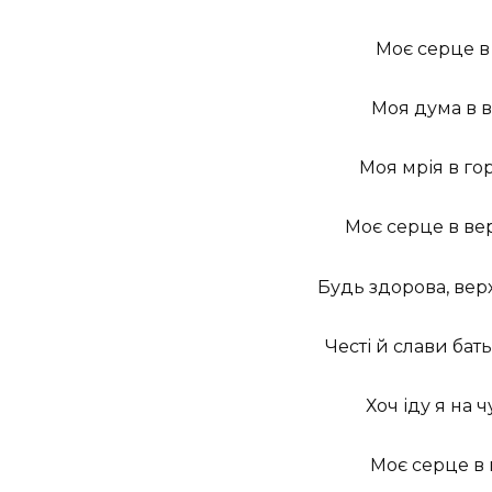
Моє серце в 
Моя дума в в
Моя мрія в гор
Моє серце в вер
Будь здорова,
вер
Честі й слави бат
Хоч іду я на 
Моє серце в 