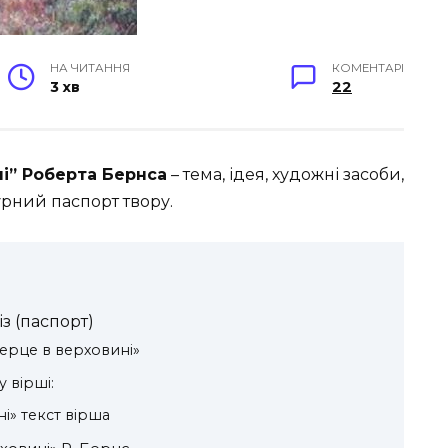
НА ЧИТАННЯ
КОМЕНТАРІ
3 хв
22
ні” Роберта Бернса
– тема, ідея, художні засоби,
урний паспорт твору.
з (паспорт)
ерце в верховині»
 вірші:
і» текст вірша