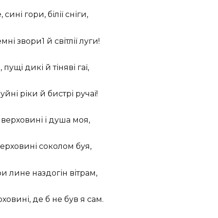
сині гори, білії сніги,
ні звори1 й світлії луги!
пущі дикі й тіняві гаї,
йні ріки й бистрі ручаї!
верховині і душа моя,
ерховині соколом буя,
и лине наздогін вітрам,
ховині, де б не був я сам.