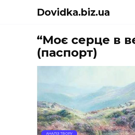
Перейти
Dovidka.biz.ua
до
вмісту
“Моє серце в в
(паспорт)
АНАЛІЗ ТВОРУ