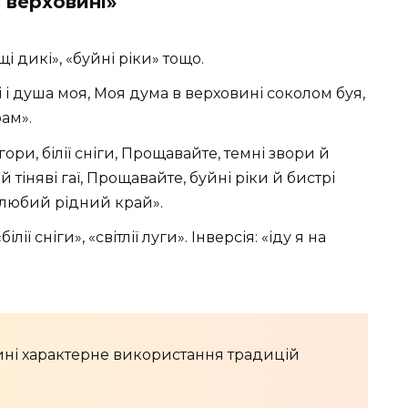
 верховині»
і дикі», «буйні ріки» тощо.
 і душа моя, Моя дума в верховині соколом буя,
рам».
гори, білії сніги, Прощавайте, темні звори й
 й тіняві гаї, Прощавайте, буйні ріки й бистрі
, любий рідний край».
ї сніги», «світлії луги». Інверсія: «іду я на
вині характерне використання традицій