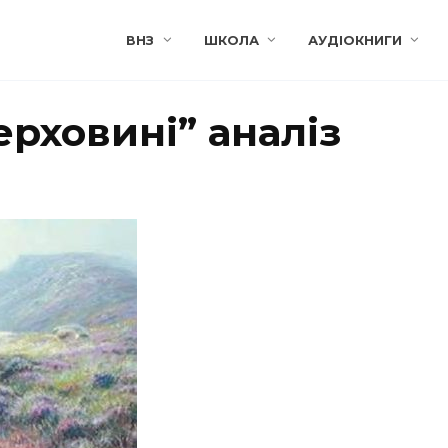
ВНЗ
ШКОЛА
АУДІОКНИГИ
ерховині” аналіз