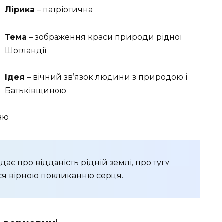
Лірика
– патріотична
Тема
– зображення краси природи рідної
Шотландії
Ідея
– вічний зв’язок людини з природою і
Батьківщиною
аю
ає про відданість рідній землі, про тугу
ся вірною покликанню серця.