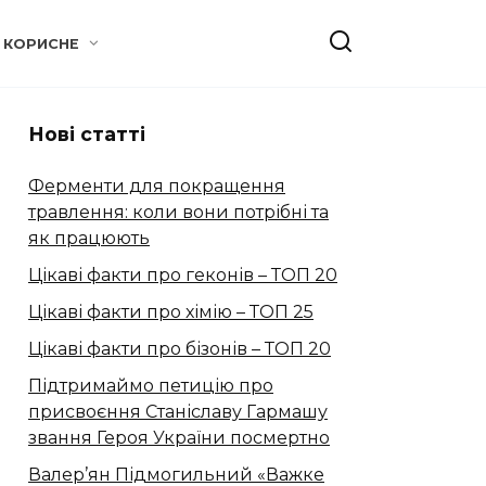
КОРИСНЕ
Нові статті
Ферменти для покращення
травлення: коли вони потрібні та
як працюють
Цікаві факти про геконів – ТОП 20
Цікаві факти про хімію – ТОП 25
Цікаві факти про бізонів – ТОП 20
Підтримаймо петицію про
присвоєння Станіславу Гармашу
звання Героя України посмертно
Валер’ян Підмогильний «Важке