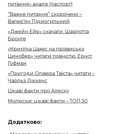
питання» аналіз (паспорт)
“Важке питання” скорочено –
Валер’ян Підмогильний
«Джейн Ейр» скачати. Шарлотта
Бронте
«Крихітка Цахес на прізвисько
Цинобер» читати повністю. Ернст
Гофман
«Пригоди Олівера Твіста» читати –
Чарльз Діккенс
Цікаві факти про Аляску
Молюски: цікаві факти – ТОП 50
Додатково: