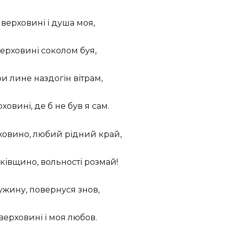
верховині і душа моя,
ерховині соколом буя,
и лине наздогін вітрам,
ховині, де б не був я сам.
ховино, любий рідний
край,
ьківщино, вольності розмай!
чужину, повернуся знов,
верховині і моя любов.