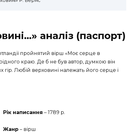
ховині» Р. Бернс
вині…» аналіз (паспорт)
отландії пройнятий вірш «Моє серце в
ідного краю. Де б не був автор, думкою він
х гір. Любій верховині належать його серце і
Рік написання
– 1789 р.
Жанр
– вірш