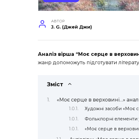
АВТОР
J. G. (Джей Джи)
Аналіз вірша “Моє серце в верхови
жанр допоможуть підготувати літерат
Зміст
«Моє серце в верховині…» аналі
Художні засоби «Моє с
Фольклорні елементи у
«Моє серце в верховин