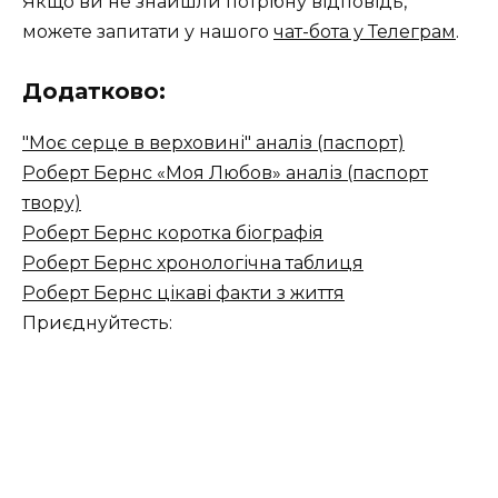
Якщо ви не знайшли потрібну відповідь,
можете запитати у нашого
чат-бота у Телеграм
.
Додатково:
"Моє серце в верховині" аналіз (паспорт)
Роберт Бернс «Моя Любов» аналіз (паспорт
твору)
Роберт Бернс коротка біографія
Роберт Бернс хронологічна таблиця
Роберт Бернс цікаві факти з життя
Приєднуйтесть: