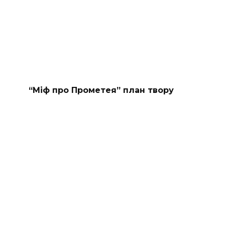
“Міф про Прометея” план твору