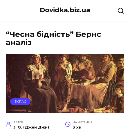
Перейти
Dovidka.biz.ua
до
вмісту
“Чесна бідність” Бернс
аналіз
5КЛАС
АВТОР
НА ЧИТАННЯ
J. G. (Джей Джи)
3 хв