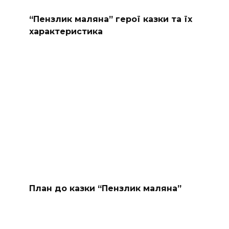
“Пензлик маляна” герої казки та їх
характеристика
План до казки “Пензлик маляна”