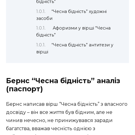
бідність”
“Чесна бідність” художні
засоби
Афоризми у вірші “Чесна
бідність”
“Чесна бідність” антитези у
вірші
Бернс “Чесна бідність” аналіз
(паспорт)
Бернс написав вірш “Чесна бідність” з власного
досвіду – він все життя був бідним, але не
чинив нечесно, не принижувався заради
багатства, вважав чесність однією з