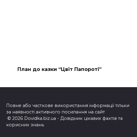
План до казки “Цвіт Папороті”
Повне або часткове використання інформації тільки
за наявності активного посилання на сайт
© 2026 Dovidka.biz.ua - Довідник цікавих фактів та
корисних знань