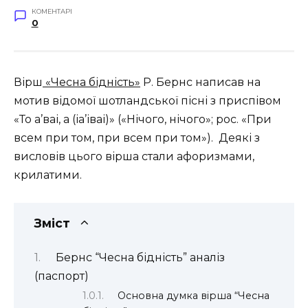
КОМЕНТАРІ
0
Вірш
«Чесна бідність»
Р. Бернс написав на
мотив відомої шотландської пісні з приспівом
«То а’ваі, а (іа’іваі)» («Нічого, нічого»; рос. «При
всем при том, при всем при том»). Деякі з
висловів цього вірша стали афоризмами,
крилатими.
Зміст
Бернс “Чесна бідність” аналіз
(паспорт)
Основна думка вірша “Чесна