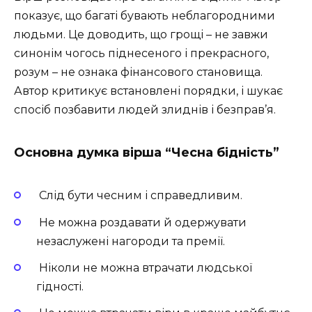
показує, що багаті бувають неблагородними
людьми. Це доводить, що грощі – не завжи
синонім чогось піднесеного і прекрасного,
розум – не ознака фінансового становища.
Автор критикує встановлені порядки, і шукає
спосіб позбавити людей злиднів і безправ’я.
Основна думка вірша “Чесна бідність”
Слід бути чесним і справедливим.
Не можна роздавати й одержувати
незаслужені нагороди та премії.
Ніколи не можна втрачати людської
гідності.