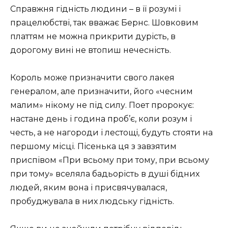
Справжня гідність людини – в її розумі і
працелюбстві, так вважає Бернс. Шовковим
платтям не можна прикрити дурість, в
дорогому вині не втопиш нечесність.
Король може призначити свого лакея
генералом, але призначити, його «чесним
малим» нікому не під силу. Поет пророкує:
настане день і година проб’є, коли розум і
честь, а не нагороди і лестощі, будуть стояти на
першому місці. Пісенька ця з завзятим
приспівом «При всьому при тому, при всьому
при тому» вселяла бадьорість в душі бідних
людей, яким вона і присвячувалася,
пробуджувала в них людську гідність.