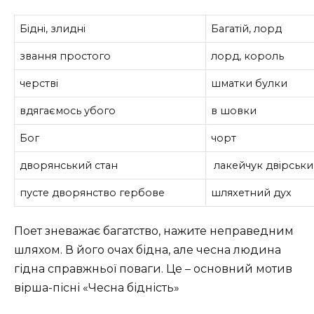
Бідні, злидні
Багатій, лорд
звання простого
лорд, король
черстві
шматки булки
вдягаємось убого
в шовки
Бог
чорт
дворянський стан
лакейчук двірськ
пусте дворянство гербове
шляхетний дух
Поет зневажає багатство, нажите неправедним
шляхом. В його очах бідна, але чесна людина
гідна справжньої поваги. Це – основний мотив
вірша-пісні «Чесна бідність»