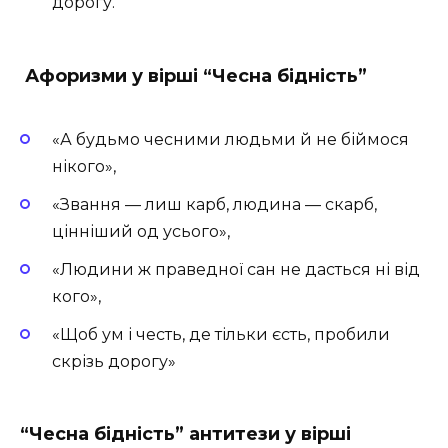
дорогу.
Афоризми у вірші “Чесна бідність”
«А будьмо чесними людьми й не біймося
нікого»,
«Звання — лиш карб, людина — скарб,
цінніший од усього»,
«Людини ж праведної сан не дасться ні від
кого»,
«Щоб ум і честь, де тільки єсть, пробили
скрізь дорогу»
“Чесна бідність” антитези у вірші