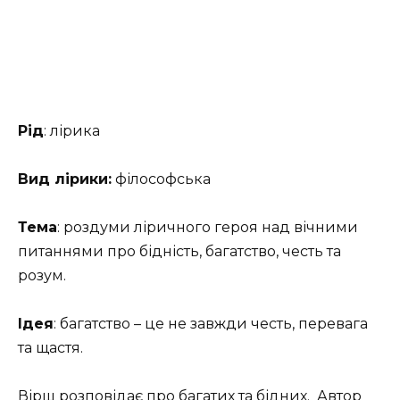
Рід
: лірика
Вид лірики:
філософська
Тема
: роздуми ліричного героя над вічними
питаннями про бідність, багатство, честь та
розум.
Ідея
: багатство – це не завжди честь, перевага
та щастя.
Вірш розповідає про багатих та бідних. Автор