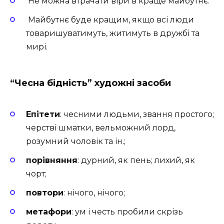
Не можна втрачати віри в краще майбутнє.
Майбутнє буде кращим, якщо всі люди
товаришуватимуть, житимуть в дружбі та
мирі.
“Чесна бідність” художні засоби
Епітети
: чесними людьми, звання простого;
черстві шматки, вельможний лорд,
розумний чоловік та ін.;
порівняння
: дурний, як пень; лихий, як
чорт;
повтори
: нічого, нічого;
метафори
: ум і честь пробили скрізь