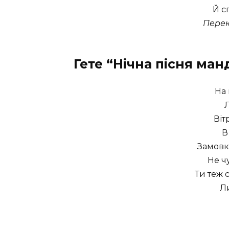
Й с
Перек
Гете “Нічна пісня ма
На
Л
Віт
В
Замовк
Не ч
Ти теж 
Л