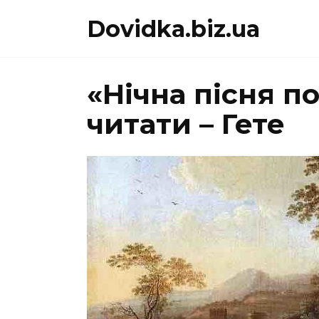
Перейти
Dovidka.biz.ua
до
вмісту
«Нічна пісня 
читати – Гете