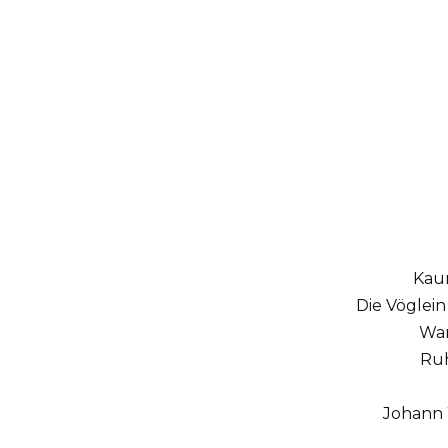
Kau
Die Vöglei
War
Ruh
Johann