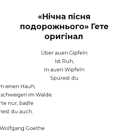
«Нічна пісня
подорожнього» Гете
оригінал
Über auen Gipfeln
Ist Ruh,
In auen Wipfeln
Spürest du
m einen Hauh;
n schweigen im Walde.
te nur, badle
est du auch.
 Wolfgang Goethe