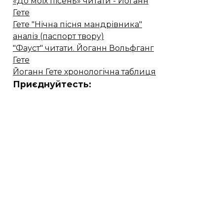
«До моїх пісень» читати - Йоганн
Гете
Гете "Нічна пісня мандрівника"
аналіз (паспорт твору)
"Фауст" читати. Йоганн Вольфганг
Гете
Йоганн Гете хронологічна таблиця
Приєднуйтесть: