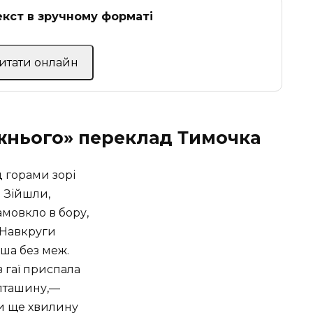
кст в зручному форматі
Читати онлайн
ожнього» переклад Тимочка
 горами зорі
Зійшли,
амовкло в бору,
Навкруги
ша без меж.
в гаї приспала
пташину,—
 ще хвилину