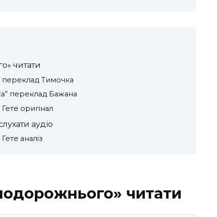
го» читати
» переклад Тимочка
ика” переклад Бажана
 Гете оригінал
слухати аудіо
Гете аналіз
 подорожнього» читати