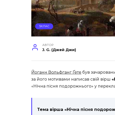
5КЛАС
АВТОР
J. G. (Джей Джи)
Йоганн Вольфганг Ґете
був зачарован
за його мотивами написав свій вірш
«
«Нічна пісня подорожнього» у перекла
Тема вірша «Нічна пісня подоро