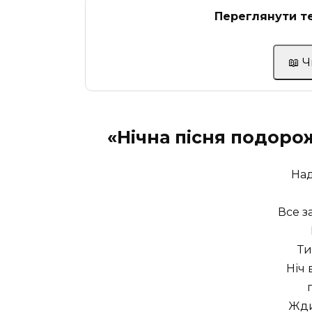
Переглянути те
📖 
«Нічна пісня подор
Над
Все з
Ти
Ніч 
Жди