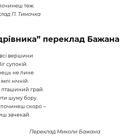
починеш теж.
лад П. Тимочка
ндрівника” переклад Бажана
 всі вершини
іг супокій.
рець не лине
 імлі нічній.
 пташиний грай.
ути шуму бору.
спочинеш скоро –
иш зачекай.
Переклад Миколи Бажана