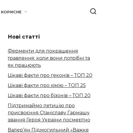
КОРИСНЕ
Нові статті
Ферменти для покращення
травлення: коли вони потрібні та
як працюють
Цікаві факти про геконів – ТОП 20
Цікаві факти про хімію – ТОП 25
Цікаві факти про бізонів – ТОП 20
Підтримаймо петицію про
присвоєння Станіславу Гармашу
звання Героя України посмертно
Валер’ян Підмогильний «Важке