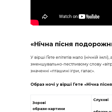
«Нічна пісня подорожнь
У вірші Ґете епітетів мало (нічній імл
зменшувально-пестливому слову «віт
значенні «пташині ігри, галас».
Образ ночі у вірші Гете
«Нічна пісн
Слухові
Зорові
образи-картини
образи-к