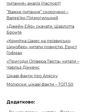
питання» аналіз (паспорт)
“Важке питання” скорочено –
Валер’ян Підмогильний
«Джейн Ейр» скачати. Шарлотта
Бронте
«Крихітка Цахес на прізвисько
Цинобер» читати повністю. Ернст
Гофман
«Пригоди Олівера Твіста» читати –
Чарльз Діккенс
Цікаві факти про Аляску
Молюски: цікаві факти – ТОП 50
Додатково: