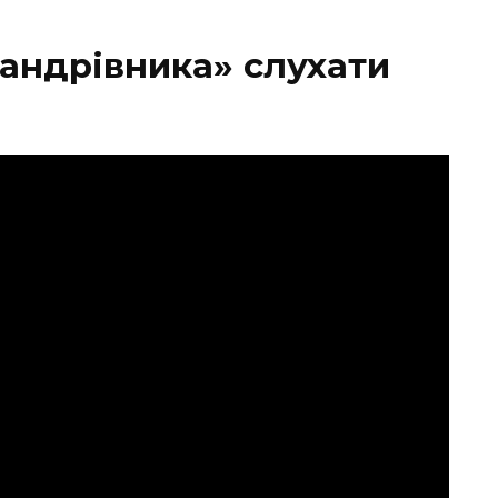
мандрівника
»
слухати