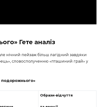
ого» Гете аналіз
і), але нічний пейзаж більш лагідний завдяки
рець», словосполученню «пташиний грай» у
я подорожнього»
Образи-відчуття
артини
та емоції