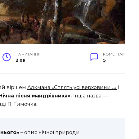
НА ЧИТАННЯ
КОМЕНТАРІ
2 хв
5
ий віршем
Алкмана «Сплять усі верховини…»
і
Нічна пісня мандрівника».
Інша назва —
ді П. Тимочка.
жнього»
– опис нічної природи.