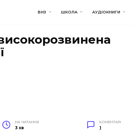
ВНЗ
ШКОЛА
АУДІОКНИГИ
 високорозвинена
ї
НА ЧИТАННЯ
КОМЕНТАРІ
3 хв
1