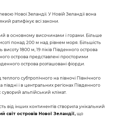
левою Нової Зеландії. У Новій Зеландії вона
який ратифікує всі закони.
й в основному височинами і горами. Більше
исоті понад 200 м над рівнем моря. Більшість
 висоту 1800 м, 19 піків Південного острова
ного острова представлені просторими
вденного острова розташовані фіорди.
 теплого субтропічного на півночі Північного
а півдні і в центральних регіонах Південного
є суворий альпійський клімат.
ість від інших континентів створила унікальний
й світ островів Нової Зеландії,
що