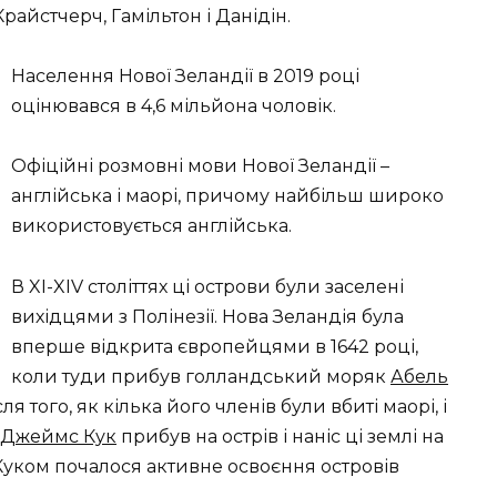
Крайстчерч, Гамільтон і Данідін.
Населення Нової Зеландії в 2019 році
оцінювався в 4,6 мільйона чоловік.
Офіційні розмовні мови Нової Зеландії –
англійська і маорі, причому найбільш широко
використовується англійська.
В XI-XIV століттях ці острови були заселені
вихідцями з Полінезії. Нова Зеландія була
вперше відкрита європейцями в 1642 році,
коли туди прибув голландський моряк
Абель
я того, як кілька його членів були вбиті маорі, і
Джеймс Кук
прибув на острів і наніс ці землі на
 Куком почалося активне освоєння островів