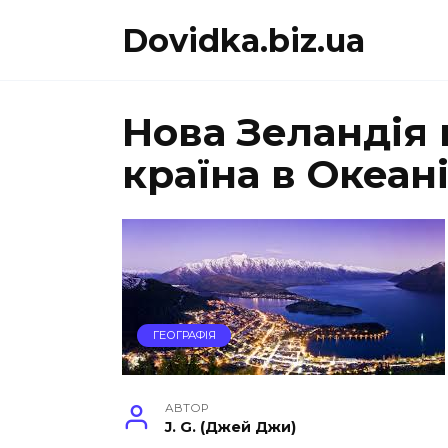
Перейти
Dovidka.biz.ua
до
вмісту
Нова Зеландія
країна в Океані
ГЕОГРАФІЯ
АВТОР
J. G. (Джей Джи)