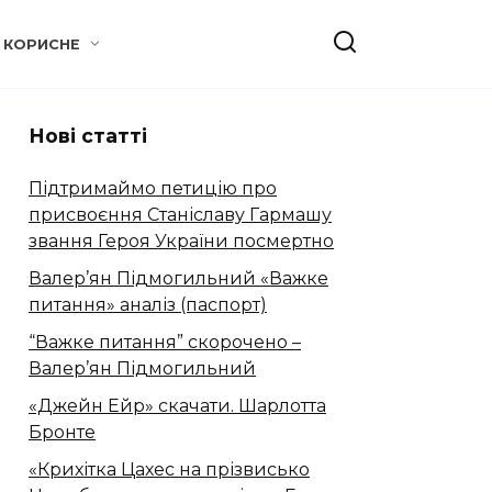
КОРИСНЕ
Нові статті
Підтримаймо петицію про
присвоєння Станіславу Гармашу
звання Героя України посмертно
Валер’ян Підмогильний «Важке
питання» аналіз (паспорт)
“Важке питання” скорочено –
Валер’ян Підмогильний
«Джейн Ейр» скачати. Шарлотта
Бронте
«Крихітка Цахес на прізвисько