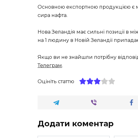
Основною експортною продукцією є мо
сира нафта.
Нова Зеландія має сильні позиції в мі
на 1 людину в Новій Зеландії припада
Якщо ви не знайшли потрібну відпові
Телеграм
.
Оцініть статтю
Додати коментар