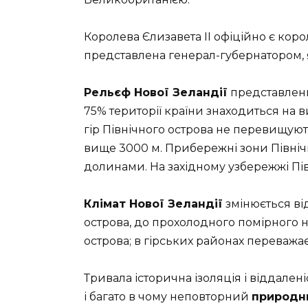
Королева Єлизавета II офіційно є коро
представлена ​​генерал-губернатором, 
Рельєф Нової Зеландії
представлени
75% території країни знаходиться на в
гір Північного острова не перевищують
вище 3000 м. Прибережні зони Північ
долинами. На західному узбережжі Пі
Клімат Нової Зеландії
змінюється від
острова, до прохолодного помірного н
острова; в гірських районах переважа
Тривала історична ізоляція і віддален
і багато в чому неповторний
природни