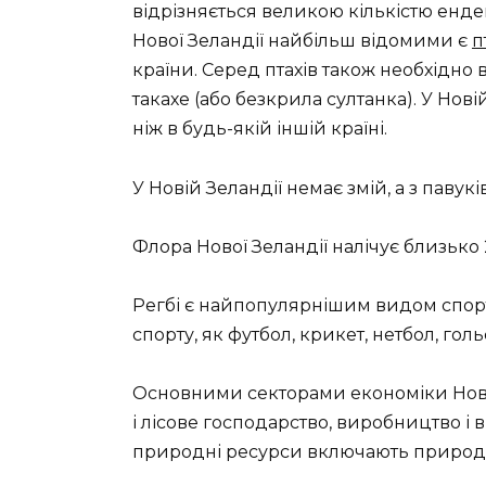
відрізняється великою кількістю енде
Нової Зеландії найбільш відомими є
п
країни. Серед птахів також необхідно 
такахе (або безкрила султанка). У Нові
ніж в будь-якій іншій країні.
У Новій Зеландії немає змій, а з павукі
Флора Нової Зеландії налічує близько
Регбі є найпопулярнішим видом спорту
спорту, як футбол, крикет, нетбол, гольф
Основними секторами економіки Нової
і лісове господарство, виробництво і
природні ресурси включають природний 