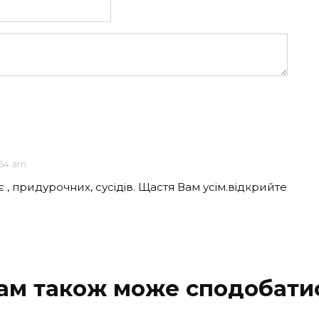
:54 am
 , придурочних, сусідів. Щастя Вам усім.відкрийте
ам також може сподобати