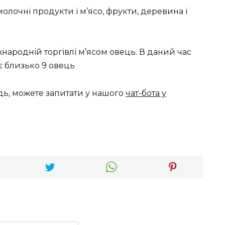
лочні продукти і м’ясо, фрукти, деревина і
жнародній торгівлі м’ясом овець. В даний час
є близько 9 овець
дь, можете запитати у нашого
чат-бота у