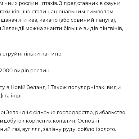
мічних рослин і птахів. З представників фауни
тахи ківі
, що стали національним символом
відзначити кеа, какапо (або совиний папуга),
й Зеландії можна знайти більше видів пінгвінів,
в отруйні тільки ка-типо.
 2000 видів рослин.
 в Новій Зеландії. Також популярні такі види
 та інші.
 Зеландії є сільське господарство, рибальство
 видобуток корисних копалин. Основні
газ, вугілля, залізну руду, срібло і золото.