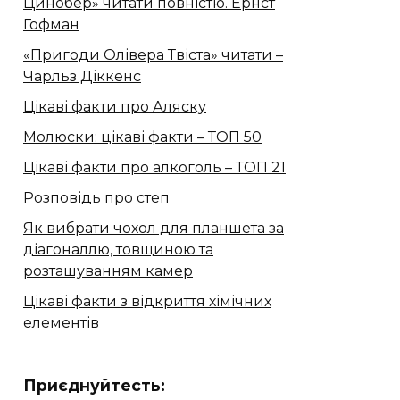
Цинобер» читати повністю. Ернст
Гофман
«Пригоди Олівера Твіста» читати –
Чарльз Діккенс
Цікаві факти про Аляску
Молюски: цікаві факти – ТОП 50
Цікаві факти про алкоголь – ТОП 21
Розповідь про степ
Як вибрати чохол для планшета за
діагоналлю, товщиною та
розташуванням камер
Цікаві факти з відкриття хімічних
елементів
Приєднуйтесть: