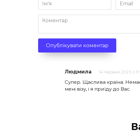
Ім'я
Email
*
*
Коментар
Людмила
14 Червня, 2023 о 11
Супер. Щаслива країна. Немає
мені візу, і я приїду до Вас.
В