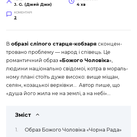
J. G. (Джей Джи)
4 хв
КОМЕНТАРІ
2
В
образі сліпого старця-кобзаря
сконцен­
тровано проблему — народ і співець. Це
романтичний образ
«Бо­жого Чоловіка
»,
людини національно свідомої, котра в мораль­
ному плані стоїть дуже високо: вище міщан,
селян, козацької верхівки… Автор пише, що
«душа його жила не на землі, а на небі»…
Зміст
Образ Божого Чоловіка «Чорна Рада»