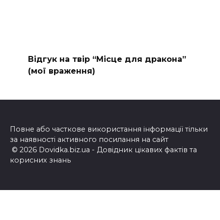
Відгук на твір “Місце для дракона”
(мої враження)
Повне або часткове використання інформації тільки
за наявності активного посилання на сайт
© 2026 Dovidka.biz.ua - Довідник цікавих фактів та
корисних знань