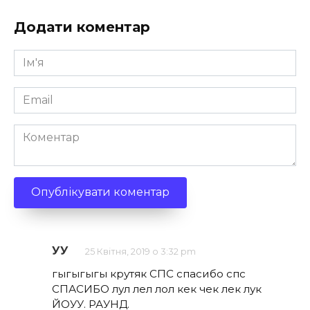
Додати коментар
Ім'я
*
Email
*
Коментар
УУ
25 Квітня, 2019 о 3:32 pm
гыгыгыгы крутяк СПС спасибо спс
СПАСИБО лул лел лол кек чек лек лук
ЙОУУ. РАУНД.