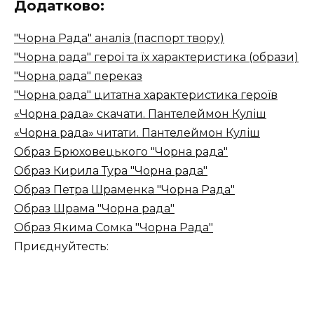
Додатково:
"Чорна Рада" аналіз (паспорт твору)
"Чорна рада" герої та їх характеристика (образи)
"Чорна рада" переказ
"Чорна рада" цитатна характеристика героїв
«Чорна рада» скачати. Пантелеймон Куліш
«Чорна рада» читати. Пантелеймон Куліш
Образ Брюховецького "Чорна рада"
Образ Кирила Тура "Чорна рада"
Образ Петра Шраменка "Чорна Рада"
Образ Шрама "Чорна рада"
Образ Якима Сомка "Чорна Рада"
Приєднуйтесть: