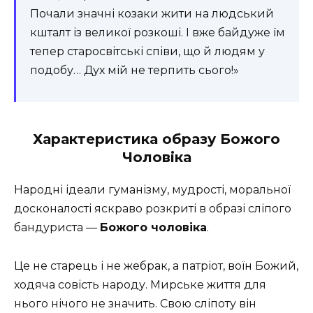
Почали значні козаки жити на людський
кшталт із великої розкоші. І вже байдуже їм
тепер старосвітські співи, що й людям у
подобу… Дух мій не терпить сього!»
Характеристика образу Божого
Чоловіка
Народні ідеали гуманізму, мудрості, моральної
досконалості яскраво розкриті в образі сліпого
бандуриста —
Божого чоловіка
.
Це не старець і не жебрак, а патріот, воїн Божий,
ходяча совість народу. Мирське життя для
нього нічого не значить. Свою сліпоту він