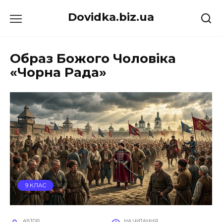
Перейти
Dovidka.biz.ua
до
вмісту
Образ Божого Чоловіка
«Чорна Рада»
9 КЛАС
АВТОР
НА ЧИТАННЯ