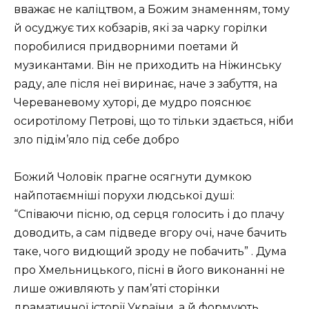
вважає не каліцтвом, а Божим знаменням, тому
й осуджує тих кобзарів, які за чарку горілки
поробилися придворними поетами й
музикантами. Він не приходить на Ніжинську
раду, але після неї виринає, наче з забуття, на
Череваневому хуторі, де мудро пояснює
осиротілому Петрові, що то тільки здається, ніби
зло підім’яло під себе добро
Божий Чоловік прагне осягнути думкою
найпотаємніші порухи людської душі:
“Співаючи пісню, од серця голосить і до плачу
доводить, а сам підведе вгору очі, наче бачить
таке, чого видющий зроду не побачить” . Дума
про Хмельницького, пісні в його виконанні не
лише оживляють у пам’яті сторінки
драматичної історії України, а й формують