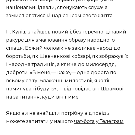
національні ідеали, спонукають слухача
замислюватися й над сенсом свого життя.
П. Куліш знайшов новий і, безперечно, цікавий
ракурс для змалювання образу народного
співця. Божий чоловік не закликає народ до
боротьби, як Шевченкові кобзарі, як зображує їх
і народна традиція, а кличе до милосердя,
доброти. «В мене,— каже,— одна дорога по
всьому світу. Блаженні милостивії, яко тії
помилувані будуть»,— відповідає він Шрамові
на запитання, куди він ітиме.
Якщо ви не знайшли потрібну відповідь,
можете запитати у нашого
чат-бота у Телеграм
.