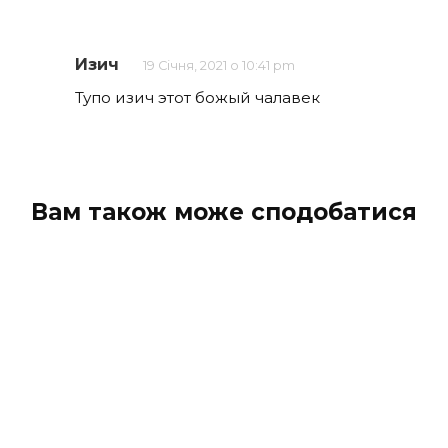
Изич
19 Січня, 2021 о 10:41 pm
Тупо изич этот божый чалавек
Вам також може сподобатися