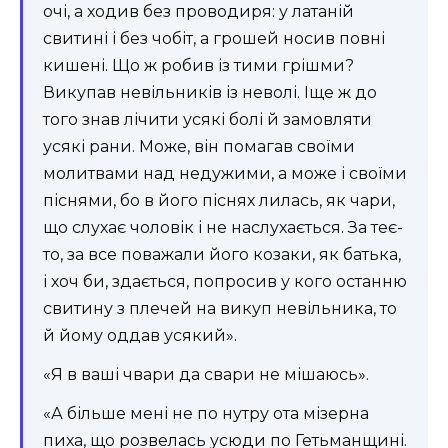
очі, а ходив без проводиря: у латаній
свитині і без чобіт, а грошей носив повні
кишені. Що ж робив із тими грішми?
Викупав невільників із неволі. Іще ж до
того знав лічити усякі болі й замовляти
усякі рани. Може, він помагав своїми
молитвами над недужими, а може і своїми
піснями, бо в його піснях лилась, як чари,
що слухає чоловік і не наслухається. За теє-
то, за все поважали його козаки, як батька,
і хоч би, здається, попросив у кого останню
свитину з плечей на викуп невільника, то
й йому оддав усякий».
«Я в ваші чвари да свари не мішаюсь».
«А більше мені не по нутру ота мізерна
пиха, що розвелась усюди по Гетьманщині.