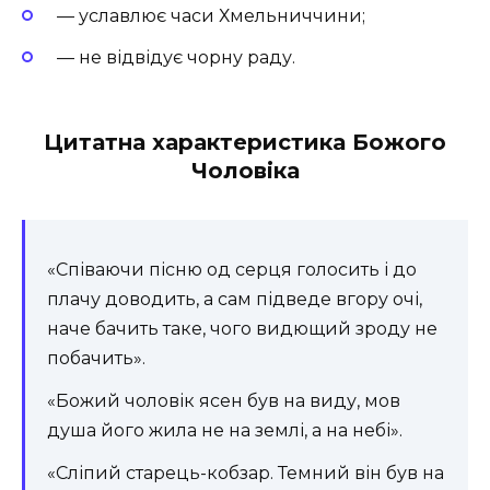
— уславлює часи Хмельниччини;
— не відвідує чорну раду.
Цитатна характеристика Божого
Чоловіка
«Співаючи пісню од серця голосить і до
плачу доводить, а сам підведе вгору очі,
наче бачить таке, чого видющий зроду не
побачить».
«Божий чоловік ясен був на виду, мов
душа його жила не на землі, а на небі».
«Сліпий старець-кобзар. Темний він був на