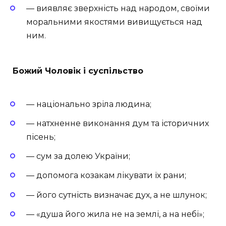
— виявляє зверхність над народом, своїми
моральними якостями вивищується над
ним.
Божий Чоловік і суспільство
— національно зріла людина;
— натхненне виконання дум та історичних
пісень;
— сум за долею України;
— допомога козакам лікувати їх рани;
— його сутність визначає дух, а не шлунок;
— «душа його жила не на землі, а на небі»;