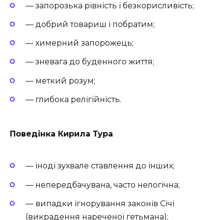
— запорозька рівність і безкорисливість;
— добрий товариш і побратим;
— химерний запорожець;
— зневага до буденного життя;
— меткий розум;
— глибока релігійність.
Поведінка Кирила Тура
— іноді зухвале ставлення до інших;
— непередбачувана, часто нелогічна;
— випадки ігнорування законів Січі
(викрадення нареченої гетьмана);