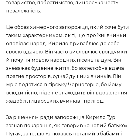
товариство, побратимство, лицарська честь,
незалежність.
Це образ химерного запорожця, який хоче бути
таким характерником, як ті, що про їхні вчинки
оповідає народ. Кирило приваблює до себе
своєю вдачею. Він часто висловлює свої думки
й почуття мовою народних пісень та дум. Він
зневажає буденне життя, бо волелюбна вдача
прагне просторів, одчайдушних вчинків. Він
мріє податися в гірську Чорногорію, бо йому
всюди тісно, ніде не знаходить він вдоволення
жадоби лицарських вчинків і пригод.
За рішенням ради запорожців Кирило Тур
зазнав покарання, як говорив «січовий батько»
Пугач, за те, що «знюхавсь поганий з бабами і