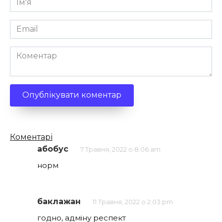
*
Email
*
Коментар
Кількість
Коментарі
коментарів
абобус
7 Травня, 2022 о 8:06 am
норм
баклажан
11 Травня, 2022 о 2:03 pm
годно, адміну респект