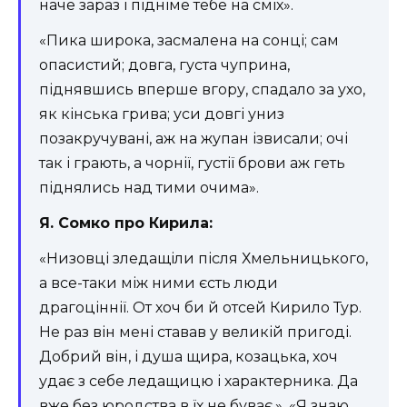
наче зараз і підніме тебе на сміх».
«Пика широка, засмалена на сонці; сам
опасистий; довга, густа чуприна,
піднявшись вперше вгору, спадало за ухо,
як кінська грива; уси довгі униз
позакручувані, аж на жупан ізвисали; очі
так і грають, а чорнії, густії брови аж геть
піднялись над тими очима».
Я. Сомко про Кирила:
«Низовці зледащіли після Хмельницького,
а все-таки між ними єсть люди
драгоціннії. От хоч би й отсей Кирило Тур.
Не раз він мені ставав у великій пригоді.
Добрий він, і душа щира, козацька, хоч
удає з себе ледащицю і характерника. Да
вже без юродства в їх не буває.». «Я знаю,