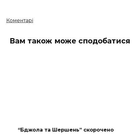
Кількість
Коментарі
коментарів
Вам також може сподобатися
“Бджола та Шершень” скорочено