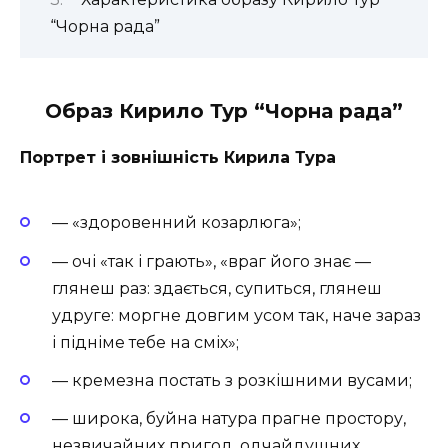
“Чорна рада”
Образ Кирило Тур “Чорна рада”
Портрет і зовнішність Кирила Тура
— «здоровенний козарлюга»;
— очі «так і грають», «враг його знає —
глянеш раз: здається, супиться, глянеш
удруге: моргне довгим усом так, наче зараз
і підніме тебе на сміх»;
— кремезна постать з розкішними вусами;
— широка, буйна натура прагне простору,
незвичайних пригод, одчайдушних