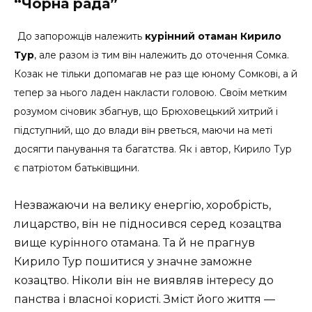
“Чорна рада”
До запорожців належить
курінний отаман Кирило
Тур
, але разом із тим він належить до оточення Сомка.
Козак не тільки допомагав не раз ще юному Сомкові, а й
тепер за нього ладен накласти головою. Своїм метким
розумом січовик збагнув, що Брюховецький хитрий і
підступний, що до влади він рветься, маючи на меті
досягти панування та багатства. Як і автор, Кирило Тур
є патріотом батьківщини.
Незважаючи на велику енергію, хоробрість,
лицарство, він не підносився серед козацтва
вище курінного отамана. Та й не прагнув
Кирило Тур пошитися у значне заможне
козацтво. Ніколи він не виявляв інтересу до
панства і власної користі. Зміст його життя —