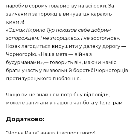
наробив сорому товариству на всі роки. За
звичаями запорожців винуватця карають
киями!
«Однак Кирило Тур показав себе добрим
запорожцем: і не зморщивсь, і не застогнав».
Козак лагодиться вирушити у далеку дорогу —
Чорногорію. «Наша мета — війна з
бусурманами»,— говорить він, маючи намір
брати участь у визвольній боротьбі чорногорців
проти турецького гноблення.
Якщо ви не знайшли потрібну відповідь,
можете запитати у нашого
чат-бота у Телеграм
.
Додатково:
"Чорна Рада" аналіз (паспорт твору)