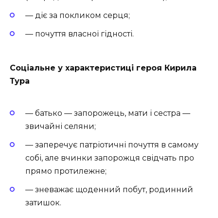
— діє за покликом серця;
— почуття власної гідності.
Соціальне у характеристиці героя Кирила
Тура
— батько — запорожець, мати і сестра —
звичайні селяни;
— заперечує патріотичні почуття в самому
собі, але вчинки запорожця свідчать про
прямо протилежне;
— зневажає щоденний побут, родинний
затишок.