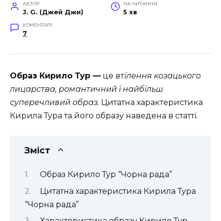
АВТОР
НА ЧИТАННЯ
J. G. (Джей Джи)
5 хв
КОМЕНТАРІ
7
Образ Кирило Тур —
це
втілення козацького
лицарства, романтичний і найбільш
суперечливий образ.
Цитатна характеристика
Кирила Тура та його образу наведена в статті.
Зміст
Образ Кирило Тур “Чорна рада”
Цитатна характеристика Кирила Тура
“Чорна рада”
Характеристика образу Кирило Тур