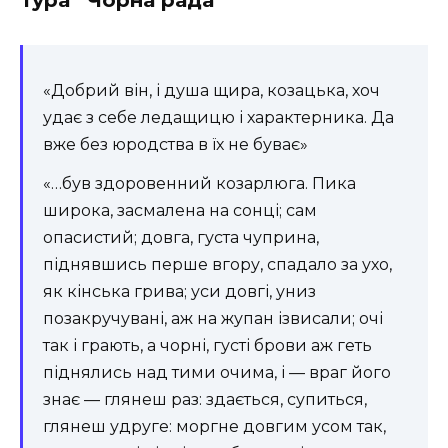
«Добрий він, і душа щира, козацька, хоч
удає з себе ледащицю і характерника. Да
вже без юродства в їх не буває»
«…був здоровенний козарлюга. Пика
широка, засмалена на сонці; сам
опасистий; довга, густа чуприна,
піднявшись перше вгору, спадало за ухо,
як кінська грива; уси довгі, униз
позакручувані, аж на жупан ізвисали; очі
так і грають, а чорні, густі брови аж геть
піднялись над тими очима, і — враг його
знає — глянеш раз: здається, супиться,
глянеш удруге: моргне довгим усом так,