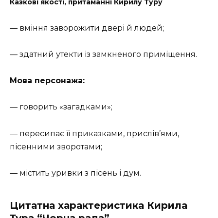
Казкові якості, притаманні Кирилу Туру
— вміння заворожити двері й людей;
— здатний утекти із замкненого приміщення.
Мова персонажа:
— говорить «загадками»;
— пересипає її приказками, прислів’ями,
пісенними зворотами;
— містить уривки з пісень і дум.
Цитатна характеристика Кирила
Тура “Чорна рада”