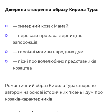
Джерела створення образу Кирила Тура:
— химерний козак Мамай;
— перекази про характерництво
запорожців;
— героїчні мотиви народних дум;
— пісні про волелюбних представників
козацтва.
Романтичний образ Кирила Тура створено
автором на основі історичних пісень і дум про
козаків-характерників