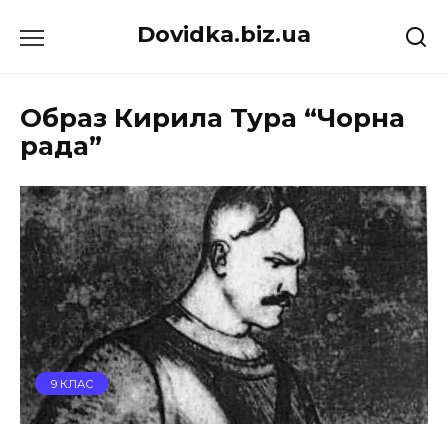
Перейти
Dovidka.biz.ua
до
вмісту
Образ Кирила Тура “Чорна
рада”
9 КЛАС