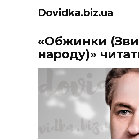
Перейти
Dovidka.biz.ua
до
вмісту
«Обжинки (Звич
народу)» читат