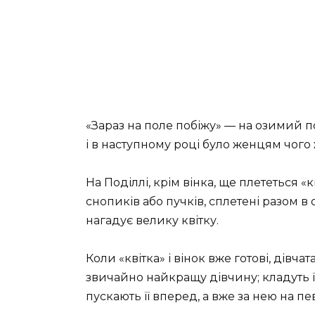
«Зараз на поле побіжу» — на озимий по
і в наступному році було женцям чого 
На Поділлі, крім вінка, ще плететься «
снопиків або пучків, сплетені разом в о
нагадує велику квітку.
Коли «квітка» і вінок вже готові, дівч
звичайно найкращу дівчину; кладуть їй 
пускають її вперед, а вже за нею на пе