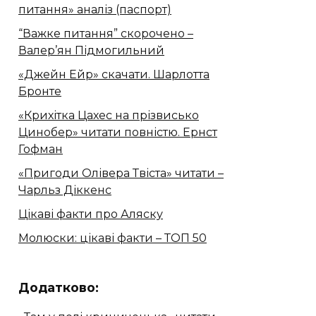
питання» аналіз (паспорт)
“Важке питання” скорочено –
Валер’ян Підмогильний
«Джейн Ейр» скачати. Шарлотта
Бронте
«Крихітка Цахес на прізвисько
Цинобер» читати повністю. Ернст
Гофман
«Пригоди Олівера Твіста» читати –
Чарльз Діккенс
Цікаві факти про Аляску
Молюски: цікаві факти – ТОП 50
Додатково: