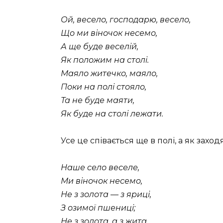
Ой, весело, господарю, весело,
Що ми віночок несемо,
А ще буде веселій,
Як положим на столі.
Маяло житечко, маяло,
Поки на полі стояло,
Та не буде маяти,
Як буде на столі лежати.
Усе це співається ще в полі, а як заход
Наше село веселе,
Ми віночок несемо,
Не з золота — з яриці,
З озимої пшениці;
Не з золота, а з жита,