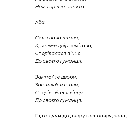
Нам горілка налита…
Або:
Сива пава літала,
Крильми двір замітала,
Сподівалася вінця
До своєго гуманця.
Замітайте двори,
Застеляйте столи,
Сподівайтеся вінця
До своєго гуманця.
Підходячи до двору господаря, женці 