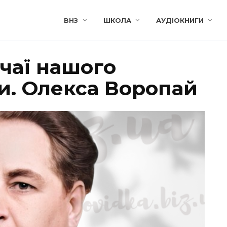
ВНЗ
ШКОЛА
АУДІОКНИГИ
аї нашого
и. Олекса Воропай