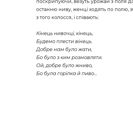
поскрипуючи, везуть урожай з поля до
останню ниву, женці ходять по полю, 
з того колосся, і співають:
Кінець нивочці, кінець,
Будемо плести вінець.
Добре нам було жати,
Бо було з ким розмовляти.
Ой, добре було жниво,
Бо була горілка й пиво…