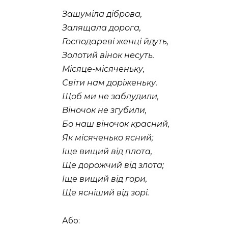
Зашуміла діброва,
Залящала дорога,
Господареві женці йдуть,
Золотий вінок несуть.
Місяце-місяченьку,
Світи нам доріженьку.
Щоб ми не заблудили,
Віночок не згубили,
Бо наш віночок красний,
Як місяченько ясний;
Іще вищий від плота,
Ще дорожчий від злота;
Іще вищий від гори,
Ще ясніший від зорі.
Або: