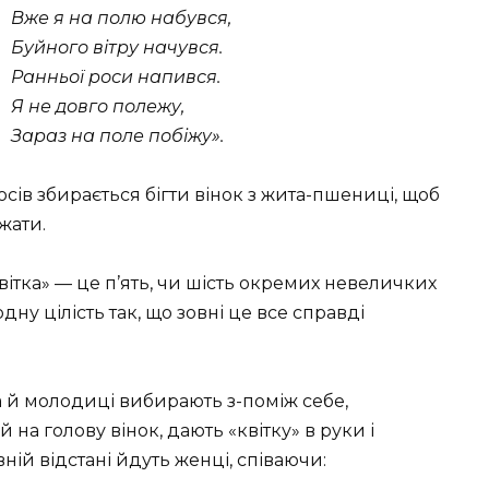
Вже я на полю набувся,
Буйного вітру начувся.
Ранньої роси напився.
Я не довго полежу,
Зараз на поле побіжу».
сів збирається бігти вінок з жита-пшениці, щоб
жати.
квітка» — це п’ять, чи шість окремих невеличких
дну цілість так, що зовні це все справді
ата й молодиці вибирають з-поміж себе,
на голову вінок, дають «квітку» в руки і
вній відстані йдуть женці, співаючи: