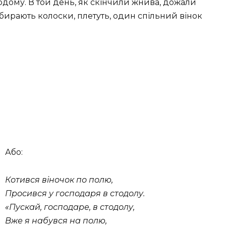
дому. В той день, як скінчили жнива, дожали
збирають колоски, плетуть, один спільний вінок
Або:
Котився віночок по полю,
Просився у господаря в стодолу.
«Пускай, господаре, в стодолу,
Вже я набувся на полю,