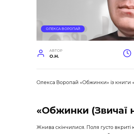
ОЛЕКСА ВОРОПАЙ
АВТОР
O.H.
Олекса Воропай «Обжинки» із книги «З
«Обжинки (Звичаї 
Жнива скінчилися. Поля густо вкриті 