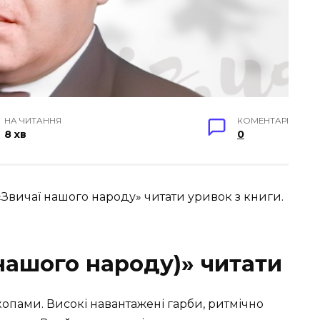
НА ЧИТАННЯ
КОМЕНТАРІ
8 хв
0
вичаї нашого народу» читати уривок з книги.
нашого народу)» читати
копами. Високі навантажені гарби, ритмічно