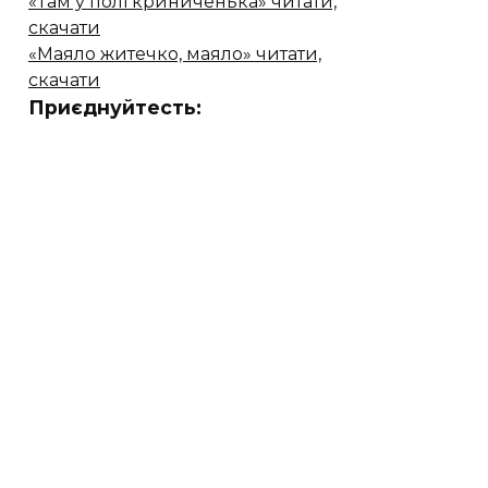
«Там у полі криниченька» читати,
скачати
«Маяло житечко, маяло» читати,
скачати
Приєднуйтесть: