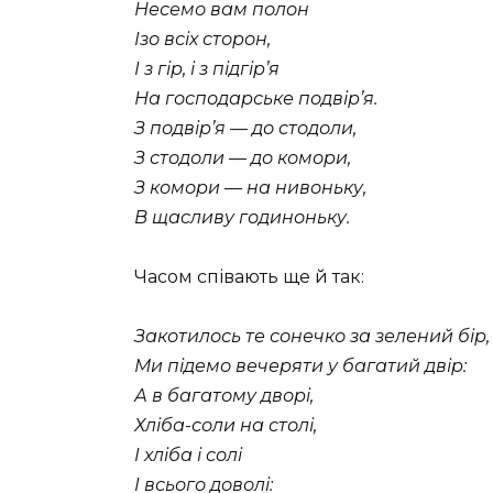
Несемо вам полон
Ізо всіх сторон,
І з гір, і з підгір’я
На господарське подвір’я.
З подвір’я — до стодоли,
З стодоли — до комори,
З комори — на нивоньку,
В щасливу годиноньку.
Часом співають ще й так:
Закотилось те сонечко за зелений бір,
Ми підемо вечеряти у багатий двір:
А в багатому дворі,
Хліба-соли на столі,
І хліба і солі
І всього доволі: