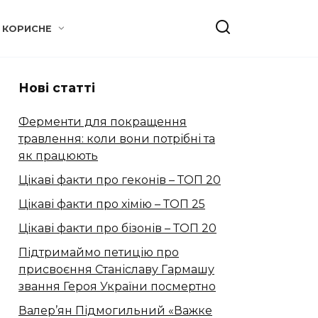
КОРИСНЕ
Нові статті
Ферменти для покращення
травлення: коли вони потрібні та
як працюють
Цікаві факти про геконів – ТОП 20
Цікаві факти про хімію – ТОП 25
Цікаві факти про бізонів – ТОП 20
Підтримаймо петицію про
присвоєння Станіславу Гармашу
звання Героя України посмертно
Валер’ян Підмогильний «Важке