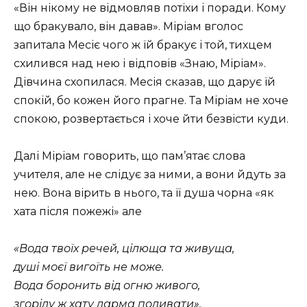
«Він нікому не відмовляв потіхи і поради. Кому
що бракувало, він давав». Міріам вголос
запитала Месіє чого ж їй бракує і той, тихцем
схилився над нею і відповів «Знаю, Міріам».
Дівчина схопилася. Месія сказав, що дарує їй
спокій, бо кожен його прагне. Та Міріам не хоче
спокою, розвертається і хоче йти безвісти куди.
Далі Міріам говорить, що пам’ятає слова
учителя, але не слідує за ними, а вони йдуть за
нею. Вона вірить в нього, та її душа чорна «як
хата після пожежі» але
«Вода твоїх речей, цілюща та живуща,
душі моєї вигоїть не може.
Вода боронить від огню живого,
згорілу ж хату дарма поливати».