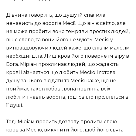
Дівчина говорить, що душу їй спалила
ненависть до ворогів Месії. Що він є світло, але
не може пробити воно темряви простих людей,
він є слово, та вони його не чують. Месія у
виправдовуючи людей каже, що слів їм мало, їм
необхідні діла. Лиш кров його поверне їм віру в
Бога. Міріам проклинає людей, що жадають
крові і зізнається що любить Месію і готова
душу за нього віддати.та Месія каже, що не
приймає такої любові, вона повинна всіх
любити і навіть ворогів, тоді світло проллється в
її душі.
Тоді Міріам просить дозволу пролити свою
кров за Месію, викупити його, щоб його свята