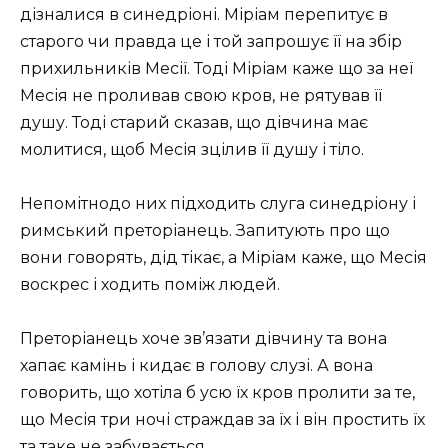
дізналися в синедріоні. Міріам перепитує в
старого чи правда це і той запрошує її на збір
прихильників Месії. Тоді Міріам каже що за неї
Месія не проливав свою кров, не рятував її
душу. Тоді старий сказав, що дівчина має
молитися, щоб Месія зцілив її душу і тіло.
Непомітнодо них підходить слуга синедріону і
римський преторіанець. Запитують про що
вони говорять, дід тікає, а Міріам каже, що Месія
воскрес і ходить поміж людей.
Преторіанець хоче зв’язати дівчину та вона
хапає камінь і кидає в голову слузі. А вона
говорить, що хотіла б усю їх кров пролити за те,
що Месія три ночі страждав за їх і він простить їх
та таке не забувається.