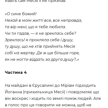
навіть сам Месія її не признав.
«О сине божий!
Нехай в моїм житті все, все неправда,
та вір мені, що я тебе любила.
Чи ти гадав, — я не зреклась себе?
Зреклась! я прокляла себе і душу,
ту душу, що не хтів прийнять Месія
собі на жертву. Де ж ще більше горе,
як не могти віддать за друга душу?..»
Частина 4
На майдані в Єрусалимі до Міріам підходить
Йоганна (прихильниця Месії) і повідомляє що
він воскрес і ходить по землі поміж людей. Але
в голос про це говорити не можна, щоб не