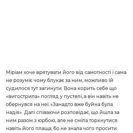
Міріам хоче врятувати його від самотності і сама
не розуміє чому блукає за ним, можливо їй
судилося тут загинути. Вона корить себе що
«вигострила» погляд у пустелі, а він навіть не
обернувся на неї. «Занадто вже буйна була
надія». Далі співаючи розповідає, що йшла за
ним разом з юрбою, але не сміла торкнутися
навіть його плаща, бо не знала чого просити.