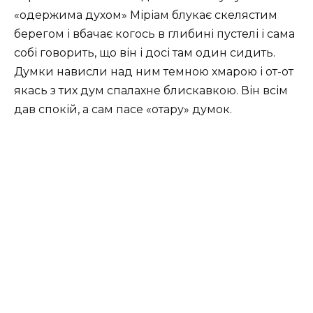
«одержима духом» Міріам блукає скелястим
берегом і вбачає когось в глибині пустелі і сама
собі говорить, що він і досі там один сидить.
Думки нависли над ним темною хмарою і от-от
якась з тих дум спалахне блискавкою. Він всім
дав спокій, а сам пасе «отару» думок.