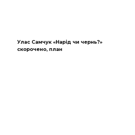
Улас Самчук «Нарід чи чернь?»
скорочено, план