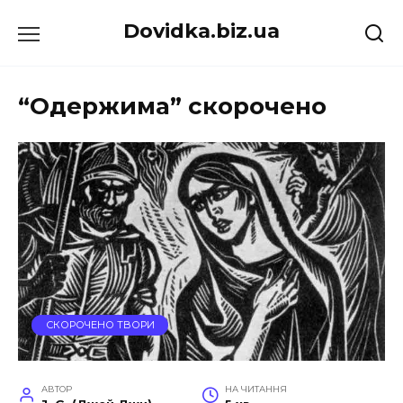
Перейти
Dovidka.biz.ua
до
вмісту
“Одержима” скорочено
СКОРОЧЕНО ТВОРИ
АВТОР
НА ЧИТАННЯ