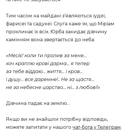
Тим часом на майдані з’являються іудеї,
фарисеї та садукеї. Слуга каже їм, що Міріам
проклинає їх всіх. Юрба закидає дівчину
камінням вона звертається до неба:
«Месіє! коли ти пролив за мене…
хоч краплю крові дарма… я тепер
за тебе віддаю… життя… і кров…
і душу… все даремне!.. Не за щастя…
не за небесне царство… ні… з любові!»
Дівчина падає на землю…
Якщо ви не знайшли потрібну відповідь,
можете запитати у нашого
чат-бота у Телеграм
.