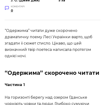
J. G. (Джей Джи)
5 хв
КОМЕНТАРІ
0
“Одержима” читати дуже скорочено
драматичну поему Лесі Українки варто, щоб
згадати її сюжет стисло. Цікаво, що цей
визначний твір поетеса написала протягом
однієї ночі.
“Одержима” скорочено читати
Частина 1
На горизонті берегу над озером Гданське
чорніють човни та люди. Глибоко сумуючи