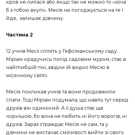
кров не лилася або якщо так не можно то «хоча
б з тобою вкупі». Месія не погоджується на те і
йде,
залишає дівчину.
Частина 2
12 учнів Месії сплять у Гефсіманському саду.
Міріам крадучись попід садовим муром, стає в
найглибшій тіні, звідки їй видко Месію в
місячному світлі.
Месія покликав учнів та вони продовжили
спати. Тоді Міріам подумала, що навіть тут серед
друзів він одинокий. А її душа стає ще
чорнішою, бо вона не любить ні його ворогів, ні
друзів. Зараз страждає Месія не сам, та у
дівчини не вистачає сміливості вийти зі свого