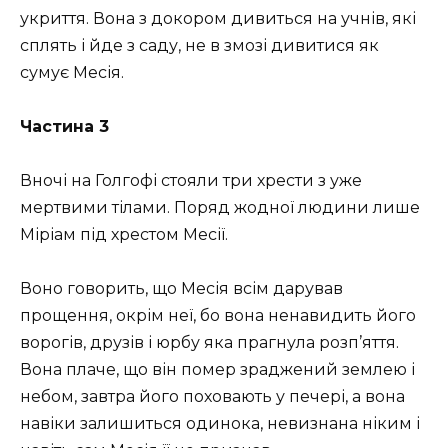
укриття. Вона з докором дивиться на учнів, які
сплять і йде з саду, не в змозі дивитися як
сумує Месія.
Частина 3
Вночі на Голгофі стояли три хрести з уже
мертвими тілами. Поряд жодної людини лише
Міріам під хрестом Месії.
Воно говорить, що Месія всім дарував
прощення, окрім неї, бо вона ненавидить його
ворогів, друзів і юрбу яка прагнула розп’яття.
Вона плаче, що він помер зраджений землею і
небом, завтра його поховають у печері, а вона
навіки залишиться одинока, невизнана ніким і