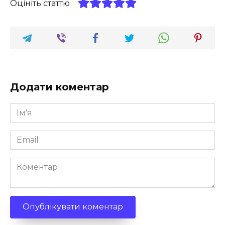
Оцініть статтю
Додати коментар
Ім'я
*
Email
*
Коментар