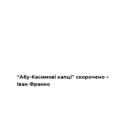
“Абу-Касимові капці” скорочено –
Іван Франко