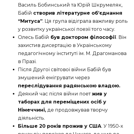
Василь Бобинський та Юрій Шкрумеляк,
Бабій
створив літературне об’єднання
“Митуса”
. Ця група відіграла важливу роль
у розвитку української поезії того часу.
Олесь Бабій
був доктором філософії
. Він
захистив дисертацію в Українському
педагогічному інституті ім. М. Драгоманова
в Празі.
Після Другої світової війни Бабій був
змушений емігрувати через
переслідування радянською владою.
Деякий час після війни поет
жив у
таборах для переміщених осіб у
Німеччині,
де продовжував творчу
діяльність.
Більше 20 років прожив у США
. У 1950-х