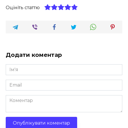
Оцініть статтю
Додати коментар
Ім'я
*
Email
*
Коментар