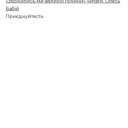
«Зродились ми великої години» читати. Олесь
Бабій
Приєднуйтесть: