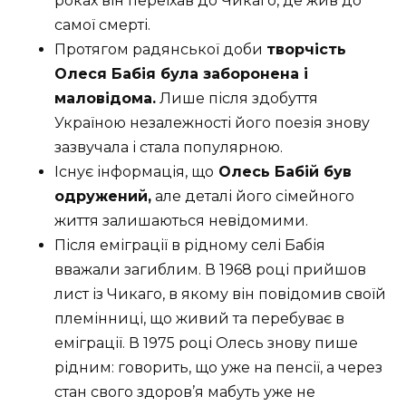
роках він переїхав до Чикаго, де жив до
самої смерті.
Протягом радянської доби
творчість
Олеся Бабія була заборонена і
маловідома.
Лише після здобуття
Україною незалежності його поезія знову
зазвучала і стала популярною.
Існує інформація, що
Олесь Бабій був
одружений,
але деталі його сімейного
життя залишаються невідомими.
Після еміграції в рідному селі Бабія
вважали загиблим. В 1968 році прийшов
лист із Чикаго, в якому він повідомив своїй
племінниці, що живий та перебуває в
еміграції. В 1975 році Олесь знову пише
рідним: говорить, що уже на пенсії, а через
стан свого здоров’я мабуть уже не