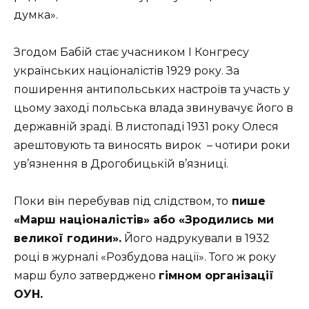
думка».
Згодом Бабій стає учасником І Конгресу
українських націоналістів 1929 року. За
поширення антипольських настроїв та участь у
цьому заході польська влада звинувачує його в
державній зраді. В листопаді 1931 року Олеся
арештовують та виносять вирок
– чотири роки
ув’язнення в Дрогобицькій в’язниці.
Поки він перебував під слідством, то
пише
«Марш націоналістів» або «Зродились ми
великої години».
Його надрукували в 1932
році в журналі «Розбудова нації». Того ж року
марш було затверджено
гімном організації
ОУН.