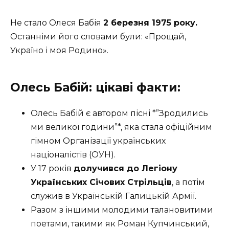
Не стало Олеся Бабія
2 березня 1975 року.
Останніми його словами були: «Прощай,
Україно і моя Родино».
Олесь Бабій: ц
ікаві факти:
Олесь Бабій є автором пісні *”Зродились
ми великої години”*, яка стала офіційним
гімном Організації українських
націоналістів (ОУН).
У 17 років
долучився до Легіону
Українських Січових Стрільців
, а потім
служив в Українській Галицькій Армії.
Разом з іншими молодими талановитими
поетами, такими як Роман Купчинський,