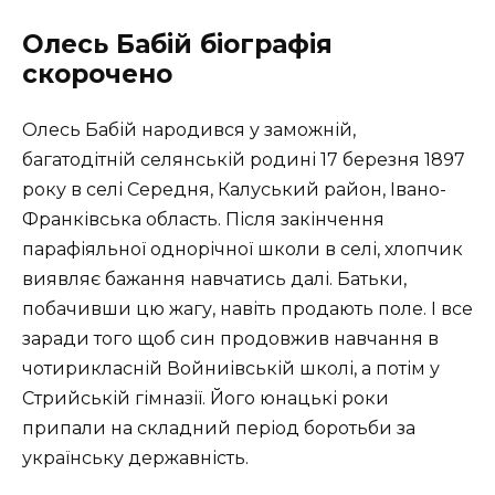
Олесь Бабій біографія
скорочено
Олесь Бабій народився у заможній,
багатодітній селянській родині 17 березня 1897
року в селі Середня, Калуський район, Івано-
Франківська область. Після закінчення
парафіяльної однорічної школи в селі, хлопчик
виявляє бажання навчатись далі. Батьки,
побачивши цю жагу, навіть продають поле. І все
заради того щоб син продовжив навчання в
чотирикласній Войниівській школі, а потім у
Стрийській гімназії.
Його юнацькі роки
припали на складний період боротьби за
українську державність.