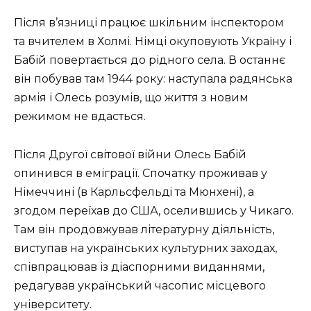
Після в’язниці працює шкільним інспектором
та вчителем в Холмі. Німці окуповують Україну і
Бабій повертається до рідного села. В останнє
він побував там 1944 року: наступала радянська
армія і Олесь розумів, що життя з новим
режимом не вдасться.
Після Другої світової війни Олесь Бабій
опинився в еміграції. Спочатку проживав у
Німеччині (в
Карльсфельдi та Мюнхенi)
, а
згодом переїхав до США, оселившись у Чикаго.
Там він продовжував літературну діяльність,
виступав на українських культурних заходах,
співпрацював із діаспорними виданнями,
редагував український часопис місцевого
університету.