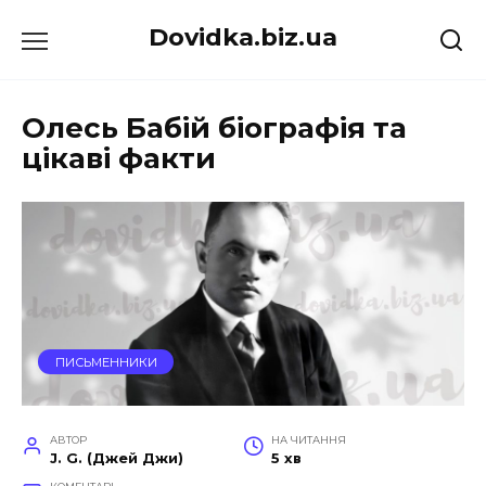
Перейти
Dovidka.biz.ua
до
вмісту
Олесь Бабій біографія та
цікаві факти
ПИСЬМЕННИКИ
АВТОР
НА ЧИТАННЯ
J. G. (Джей Джи)
5 хв