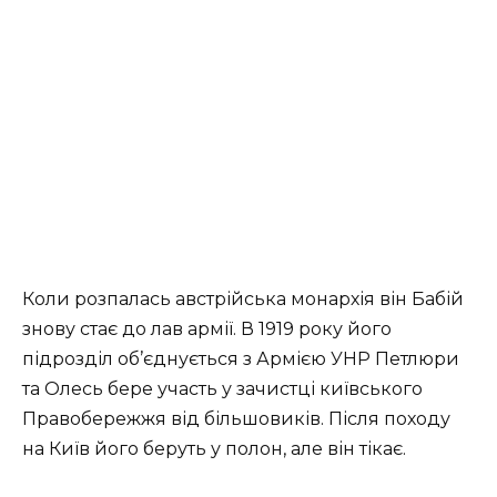
Коли розпалась австрійська монархія він Бабій
знову стає до лав армії. В 1919 року його
підрозділ об’єднується з Армією УНР Петлюри
та Олесь бере участь у зачистці київського
Правобережжя від більшовиків. Після походу
на Київ його беруть у полон, але він тікає.