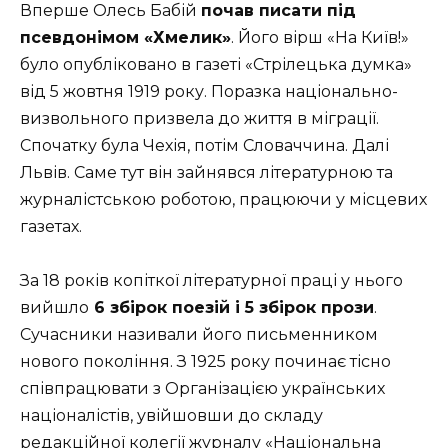
Вперше Олесь Бабій
почав писати під
псевдонімом «Хмелик»
. Його вірш «На Київ!»
було опубліковано в газеті «
Стрілецька думка»
від 5 жовтня 1919 року
. Поразка національно-
визвольного призвела до життя в міграції.
Спочатку була Чехія, потім Словаччина. Далі
Львів. Саме тут він зайнявся літературною та
журналістською роботою, працюючи у місцевих
газетах.
За 18 років копіткої літературної праці у нього
вийшло
6 збірок поезій і 5 збірок прози
.
Сучасники називали його письменником
нового покоління. З 1925 року починає тісно
співпрацювати з Організацією українських
націоналістів, увійшовши до складу
редакційної колегії журналу «Національна