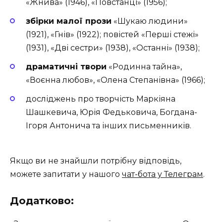
«Жнива» (1946), «Повстанці» (1956);
збірки малої прози
«Шукаю людини»
(1921), «Гнів» (1922); повістей «Перші стежі»
(1931), «Дві сестри» (1938), «Останні» (1938);
драматичні твори
«Родинна тайна»,
«Воєнна любов», «Олена Степанівна» (1966);
досліджень про творчість Маркіяна
Шашкевича, Юрія Федьковича, Богдана-
Ігоря Антонича та інших письменників.
Якщо ви не знайшли потрібну відповідь,
можете запитати у нашого
чат-бота у Телеграм
.
Додатково: