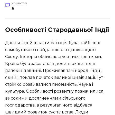
КОМЕНТАРІ
0
Особливості Стародавньої Індії
Давньоіндійська цивілізація була найбільш
самобутньою і найдавнішою цивілізацією
Сходу. Її історія обчислюється тисячоліттями.
Країна була заселена в долині річки Інд в
далекій давнині. Проживав там народ, індці,
який і поклав початок великої цивілізації. Тут
стрімко розвивалися писемність, наука і
культура. Особливості розвитку позначилися
високими досягненнями сільського
господарства, в результаті чого відбувся
швидкий розвиток суспільства. Люди