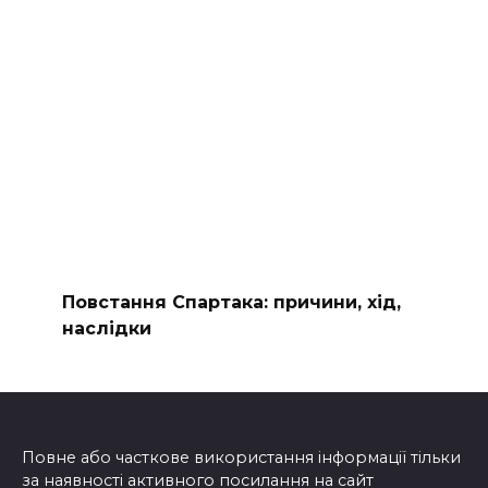
Повстання Спартака: причини, хід,
наслідки
Повне або часткове використання інформації тільки
за наявності активного посилання на сайт