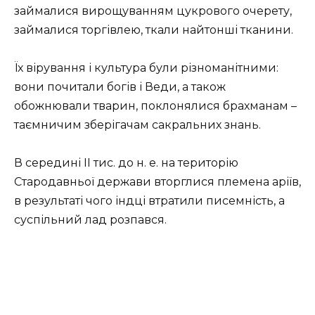
займалися вирощуванням цукрового очерету,
займалися торгівлею, ткали найтонші тканини.
Їх вірування і культура були різноманітними:
вони почитали богів і Веди, а також
обожнювали тварин, поклонялися брахманам –
таємничим зберігачам сакральних знань.
В середині II тис. до н. е. на територію
Стародавньої держави вторглися племена аріїв,
в результаті чого індці втратили писемність, а
суспільний лад розпався.