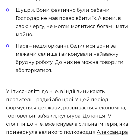
Шудри. Вони фактично були рабами.
Господар не мав право вбити їх. А вони, в
свою чергу, не могли молитися богам і мати
майно.
Парії – недоторканні. Селилися вони за
межами селища і виконували найважчу,
брудну роботу. До них не можна говорити
або торкатися.
У I тисячолітті до н. е. в Індії виникають
правителі – раджі або царі. У цей період
формується держави, розвивається економіка,
торговельні зв’язки, культура. До кінця IV
століття до н. е. вже існувала сильна імперія, яка
привернула великого полководця
Александра