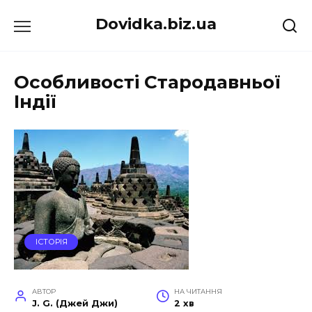
Перейти
Dovidka.biz.ua
до
вмісту
Особливості Стародавньої
Індії
ІСТОРІЯ
АВТОР
НА ЧИТАННЯ
J. G. (Джей Джи)
2 хв