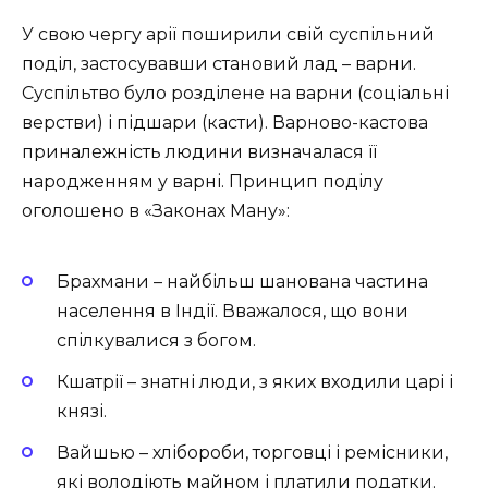
У свою чергу арії поширили свій суспільний
поділ, застосувавши становий лад – варни.
Суспільтво було розділене на варни (соціальні
верстви) і підшари (касти). Варново-кастова
приналежність людини визначалася її
народженням у варні. Принцип поділу
оголошено в «Законах Ману»:
Брахмани – найбільш шанована частина
населення в Індії. Вважалося, що вони
спілкувалися з богом.
Кшатрії – знатні люди, з яких входили царі і
князі.
Вайшью – хлібороби, торговці і ремісники,
які володіють майном і платили податки.