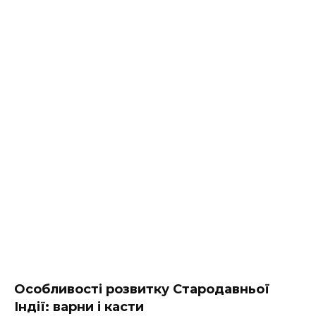
Особливості розвитку Стародавньої
Індії: варни і касти