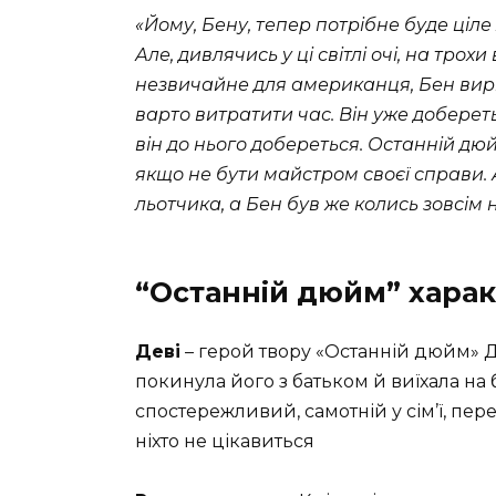
«Йому, Бену, тепер потрiбне буде цiле
Але, дивлячись у цi свiтлi очi, на трох
незвичайне для американця, Бен вирiш
варто витратити час. Вiн уже доберет
вiн до нього добереться. Останнiй дюйм
якщо не бути майстром своєї справи. 
льотчика, а Бен був же колись зовсiм
“Останній дюйм” харак
Деві
– герой твору «Останній дюйм»
Д
покинула його з батьком й виїхала на
спостережливий, самотній у сім’ї, пе
ніхто не цікавиться