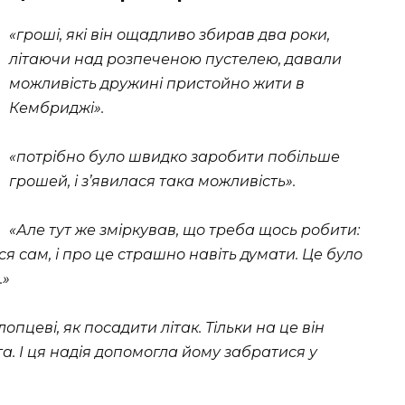
«гроші, які він ощадливо збирав два роки,
літаючи над розпеченою пустелею, давали
можливість дружині пристойно жити в
Кембриджі».
«потрібно було швидко заробити побільше
грошей, і з’явилася така можливість».
«Але тут же зміркував, що треба щось робити:
я сам, і про це страшно навіть думати. Це було
…»
опцеві, як посадити літак. Тільки на це він
а. І ця надія допомогла йому забратися у