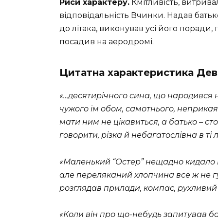
Риси характеру.
Кмітливість, витривал
відповідальність Вчинки. Надав батьк
до літака, виконував усі його поради, 
посадив на аеродромі.
Цитатна характеристика Дев
«…десятирiчного сина, що народився над
чужого їм обом, самотнього, неприкаян
мати ним не цiкавиться, а батько – ст
говорити, рiзка й небагатослiвна в тi 
«Маленький “Остер” нещадно кидало в р
але переляканий хлопчина все ж не гу
розглядав прилади, компас, рухливий
«Коли вiн про що-небудь запитував ба