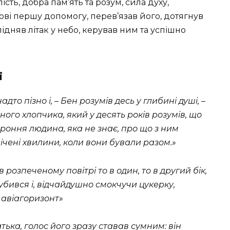
ість, добра пам’ять та розум, сила духу,
ові першу допомогу, перев’язав його, дотягнув
підняв літак у небо, керував ним та успішно
і
то пiзно i, – Бен розумiв десь у глибинi душi, –
ого хлопчика, який у десять рокiв розумiв, що
ороння людина, яка не знає, про що з ним
лiченi хвилини, коли вони бували разом.»
озпеченому повiтрi то в один, то в другий бiк,
бився i, вiдчайдушно смокчучи цукерку,
 авiагоризонт»
тька, голос його зразу ставав сумним: вiн