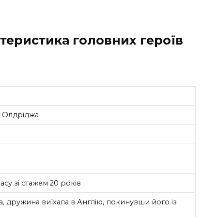
теристика головних героїв
. Олдріджа
су зі стажем 20 років
а, дружина виїхала в Англію, покинувши його із