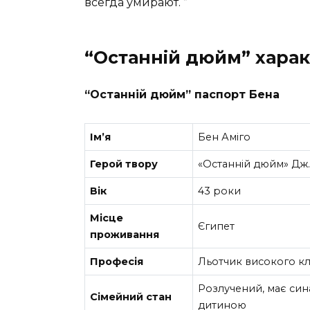
всегда умирают. ”
“Останній дюйм” харак
“Останній дюйм” паспорт Бена
Ім’‎я
Бен Аміго
Герой твору
«Останній дюйм» Дж
Вік
43 роки
Місце
Єгипет
проживання
Професія
Льотчик високого кла
Розлучений, має син
Сімейний стан
дитиною