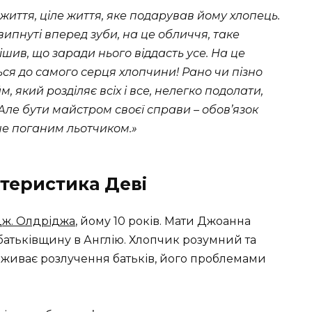
 життя, цiле життя, яке подарував йому хлопець.
и випнутi вперед зуби, на це обличчя, таке
ив, що заради нього вiддасть усе. На це
ься до самого серця хлопчини! Рано чи пiзно
, який роздiляє всiх i все, нелегко подолати,
Але бути майстром своєї справи – обов’язок
 не поганим льотчиком.»
теристика Деві
ж. Олдріджа
, йому 10 років. Мати Джоанна
 батьківщину в Англію. Хлопчик розумний та
реживає розлучення батьків, його проблемами