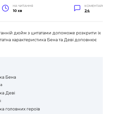
НА ЧИТАННЯ
КОМЕНТАРІ
10 хв
24
станній дюйм з цитатами допоможе розкрити їх
татна характеристика Бена та Деві доповнює
ка Бена
на
ка Деві
і
ка головних героїв