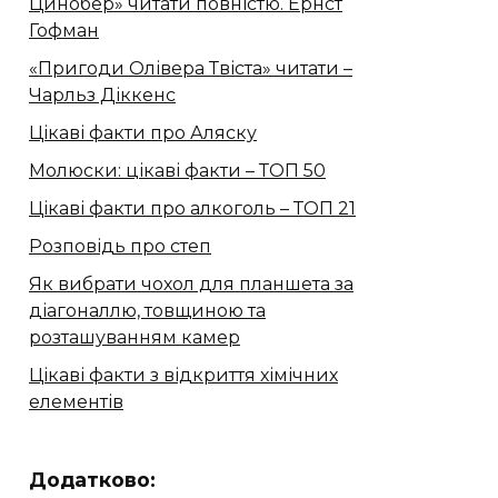
Цинобер» читати повністю. Ернст
Гофман
«Пригоди Олівера Твіста» читати –
Чарльз Діккенс
Цікаві факти про Аляску
Молюски: цікаві факти – ТОП 50
Цікаві факти про алкоголь – ТОП 21
Розповідь про степ
Як вибрати чохол для планшета за
діагоналлю, товщиною та
розташуванням камер
Цікаві факти з відкриття хімічних
елементів
Додатково: