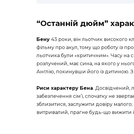
“Останній дюйм” харак
Бену
43 роки, він льотчик високого к
фільму про акул, тому що роботу із про
льотчика були «критичним». Часу на сі
розлучений, має сина, на якого у ньог
Англію, покинувши його із дитиною. З
Риси характеру Бена
. Досвідчений, 
забезпечення сім’ї, спочатку не зверт
зблизитися, заслужити довіру малого;
витривалий, прагне будь-що вижити і