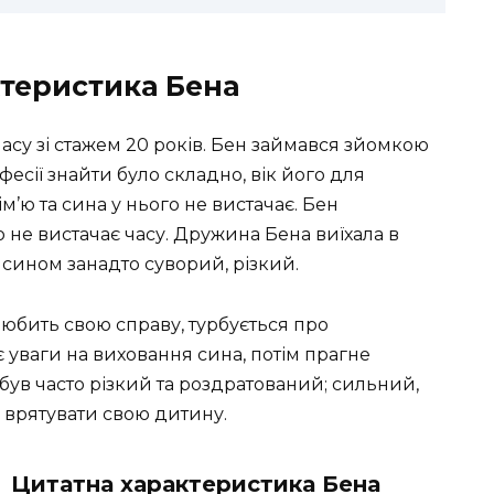
теристика Бена
ласу зі стажем 20 років. Бен займався зйомкою
фесії знайти було складно, вік його для
м’ю та сина у нього не вистачає. Бен
о не вистачає часу. Дружина Бена виїхала в
 сином занадто суворий, різкий.
любить свою справу, турбується про
ає уваги на виховання сина, потім прагне
 був часто різкий та роздратований; сильний,
 врятувати свою дитину.
Цитатна характеристика Бена