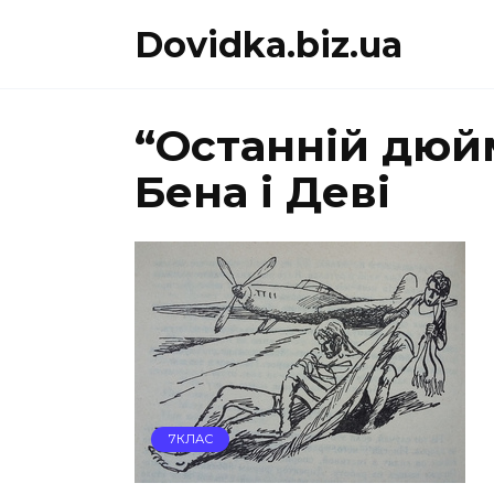
Перейти
Dovidka.biz.ua
до
вмісту
“Останній дюй
Бена і Деві
7КЛАС