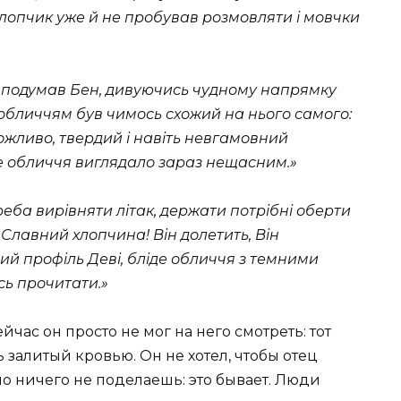
 хлопчик уже й не пробував розмовляти i мовчки
, – подумав Бен, дивуючись чудному напрямку
м обличчям був чимось схожий на нього самого:
жливо, твердий i навiть невгамовний
те обличчя виглядало зараз нещасним.»
реба вирiвняти лiтак, держати потрiбнi оберти
. Славний хлопчина! Вiн долетить, Вiн
ий профiль Девi, блiде обличчя з темними
сь прочитати.»
ейчас он просто не мог на него смотреть: тот
ь залитый кровью. Он не хотел, чтобы отец
 но ничего не поделаешь: это бывает. Люди