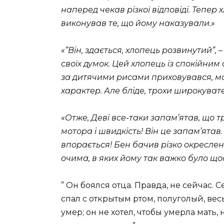
наперед чекав рiзкої вiдповiдi. Тепер
виконував те, що йому наказували.»
«”Вiн, здається, хлопець розвинутий”
своїх думок. Цей хлопець iз спокiйни
за дитячими рисами приховувався, мо
характер. Але блiде, трохи широкува
«Отже, Девi все-таки запам’ятав, що т
мотора i швидкiсть! Вiн це запам’ятав
впорається! Бен бачив рiзко окреслен
очима, в яких йому так важко було що
” Он боялся отца. Правда, не сейчас. С
спал с открытым ртом, полуголый, вес
умер; он не хотел, чтобы умерла мать,