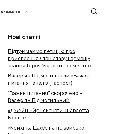
КОРИСНЕ
Нові статті
Підтримаймо петицію про
присвоєння Станіславу Гармашу
звання Героя України посмертно
Валер’ян Підмогильний «Важке
питання» аналіз (паспорт)
“Важке питання” скорочено –
Валер’ян Підмогильний
«Джейн Ейр» скачати. Шарлотта
Бронте
«Крихітка Цахес на прізвисько