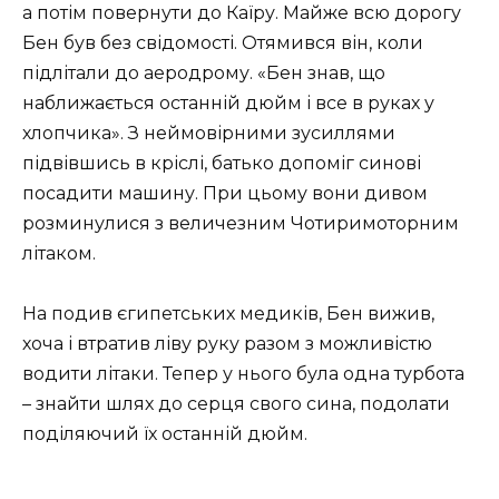
а потім повернути до Каїру. Майже всю дорогу
Бен був без свідомості. Отямився він, коли
підлітали до аеродрому. «Бен знав, що
наближається останній дюйм і все в руках у
хлопчика». З неймовірними зусиллями
підвівшись в кріслі, батько допоміг синові
посадити машину. При цьому вони дивом
розминулися з величезним Чотиримоторним
літаком.
На подив єгипетських медиків, Бен вижив,
хоча і втратив ліву руку разом з можливістю
водити літаки. Тепер у нього була одна турбота
– знайти шлях до серця свого сина, подолати
поділяючий їх останній дюйм.