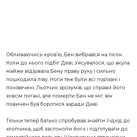
Обливаючись кров’ю, Бен вибрався на пісок.
Коли до нього підбіг Деві, з’ясувалося, що акула
майже відірвала Бену праву руку і сильно
пошкодила ліву. Ноги теж були всі порізані і
понівечені. Льотчик зрозумів, що справи його
зовсім погані, але померти Бен не міг: він
повинен був боротися заради Деві.
Тільки тепер батько спробував знайти підхід до
хлопчика, щоб заспокоїти його і підготувати до