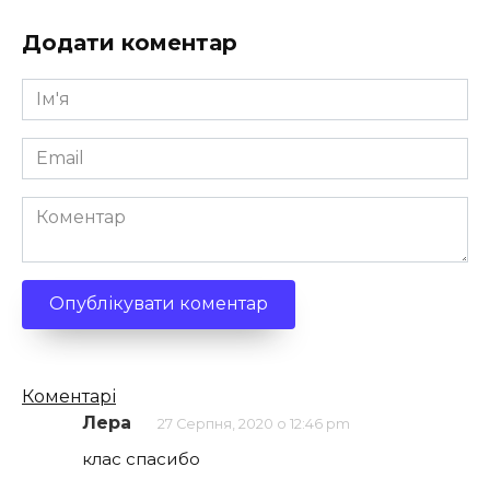
Додати коментар
Ім'я
*
Email
*
Коментар
Кількість
Коментарі
коментарів
Лера
27 Серпня, 2020 о 12:46 pm
клас спасибо