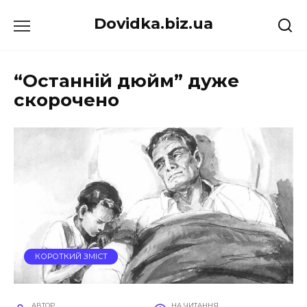
Перейти
Dovidka.biz.ua
до
вмісту
“Останній дюйм” дуже
скорочено
КОРОТКИЙ ЗМІСТ
АВТОР
НА ЧИТАННЯ