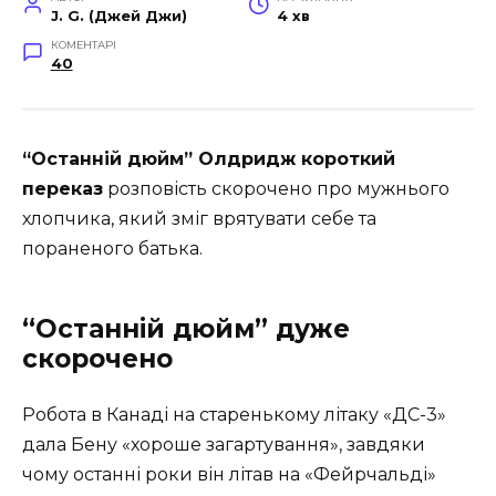
J. G. (Джей Джи)
4 хв
КОМЕНТАРІ
40
“Останній дюйм” Олдридж короткий
переказ
розповість скорочено про мужнього
хлопчика, який зміг врятувати себе та
пораненого батька.
“Останній дюйм” дуже
скорочено
Робота в Канаді на старенькому літаку «ДС-3»
дала Бену «хороше загартування», завдяки
чому останні роки він літав на «Фейрчальді»