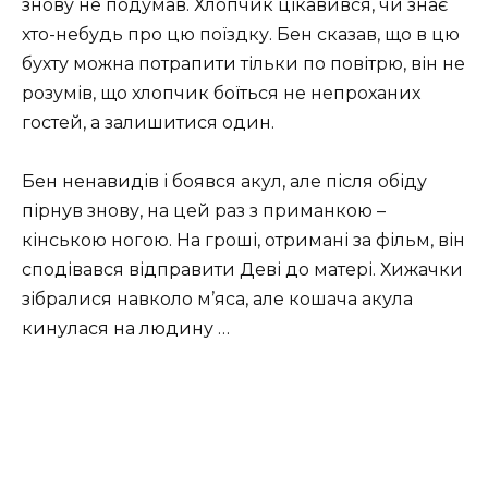
знову не подумав. Хлопчик цікавився, чи знає
хто-небудь про цю поїздку. Бен сказав, що в цю
бухту можна потрапити тільки по повітрю, він не
розумів, що хлопчик боїться не непроханих
гостей, а залишитися один.
Бен ненавидів і боявся акул, але після обіду
пірнув знову, на цей раз з приманкою –
кінською ногою. На гроші, отримані за фільм, він
сподівався відправити Деві до матері. Хижачки
зібралися навколо м’яса, але кошача акула
кинулася на людину …