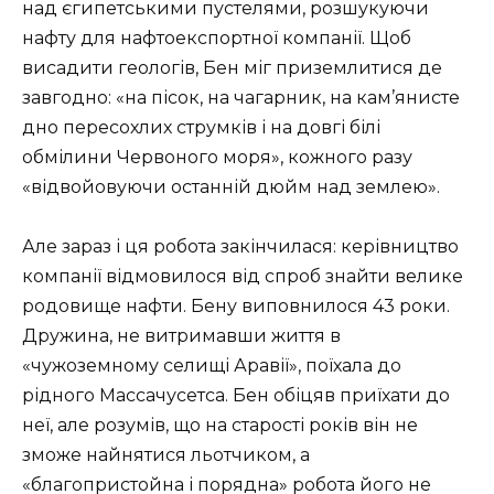
над єгипетськими пустелями, розшукуючи
нафту для нафтоекспортної компанії. Щоб
висадити геологів, Бен міг приземлитися де
завгодно: «на пісок, на чагарник, на кам’янисте
дно пересохлих струмків і на довгі білі
обмілини Червоного моря», кожного разу
«відвойовуючи останній дюйм над землею».
Але зараз і ця робота закінчилася: керівництво
компанії відмовилося від спроб знайти велике
родовище нафти. Бену виповнилося 43 роки.
Дружина, не витримавши життя в
«чужоземному селищі Аравії», поїхала до
рідного Массачусетса. Бен обіцяв приїхати до
неї, але розумів, що на старості років він не
зможе найнятися льотчиком, а
«благопристойна і порядна» робота його не