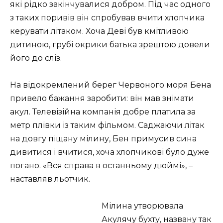
які рідко закінчувалися добром. Під час одного
з таких поривів він спробував вчити хлопчика
керувати літаком. Хоча Деві був кмітливою
дитиною, грубі окрики батька зрештою довели
його до сліз.
На відокремлений берег Червоного моря Бена
привело бажання заробити: він мав знімати
акул. Телевізійна компанія добре платила за
метр плівки із таким фільмом. Саджаючи літак
на довгу піщану мілину, Бен примусив сина
дивитися і вчитися, хоча хлопчикові було дуже
погано. «Вся справа в останньому дюймі», –
наставляв льотчик.
Мілина утворювала
Акулячу бухту, названу так