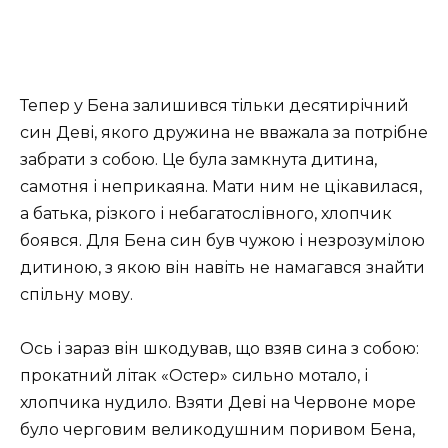
Тепер у Бена залишився тільки десятирічний
син Деві, якого дружина не вважала за потрібне
забрати з собою. Це була замкнута дитина,
самотня і неприкаяна. Мати ним не цікавилася,
а батька, різкого і небагатослівного, хлопчик
боявся. Для Бена син був чужою і незрозумілою
дитиною, з якою він навіть не намагався знайти
спільну мову.
Ось і зараз він шкодував, що взяв сина з собою:
прокатний літак «Остер» сильно мотало, і
хлопчика нудило. Взяти Деві на Червоне море
було черговим великодушним поривом Бена,