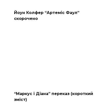
Йоун Колфер “Артеміс Фаул”
скорочено
“Маркус і Діана” переказ (короткий
зміст)