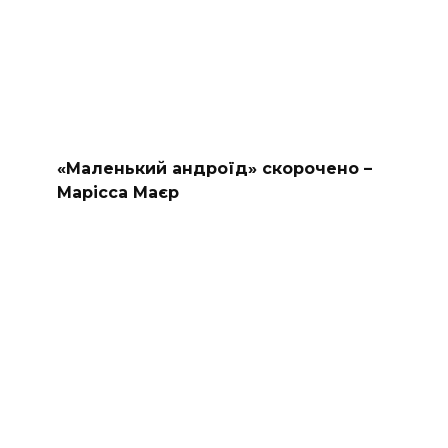
«Маленький андроїд» скорочено –
Марісса Маєр