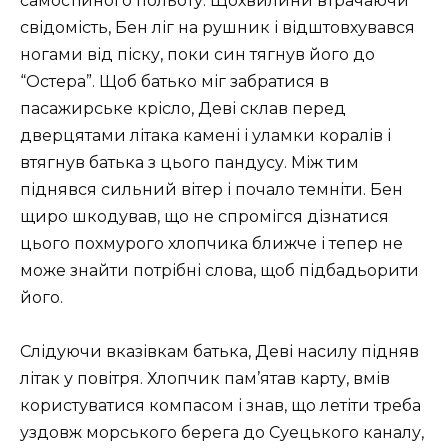
самостійного польоту. Щохвилини втрачаючи
свідомість, Бен ліг на рушник і відштовхувався
ногами від піску, поки син тягнув його до
“Остера”. Щоб батько міг забратися в
пасажирське крісло, Деві склав перед
дверцятами літака камені і уламки коралів і
втягнув батька з цього пандусу. Між тим
піднявся сильний вітер і почало темніти. Бен
щиро шкодував, що не спромігся дізнатися
цього похмурого хлопчика ближче і тепер не
може знайти потрібні слова, щоб підбадьорити
його.
Слідуючи вказівкам батька, Деві насилу підняв
літак у повітря. Хлопчик пам’ятав карту, вмів
користуватися компасом і знав, що летіти треба
уздовж морського берега до Суецького каналу,