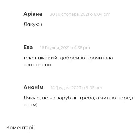
Аріана
30 Листопада, 2021 о 6:04 pm
Дякую!)
Ева
16 Грудня, 2021 о 4:35 pm
текст цікавий, добреизо прочитала
скорочено
Анонім
14 Грудня, 2023 о 9:05 pm
Дякую, це на заруб літ треба, а читаю перед
сном)
Кількість
Коментарі
коментарів