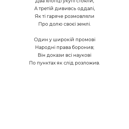
Два хлопці укупі стояли,
А третій дививсь оддалі,
Як ті гаряче розмовляли
Про долю своєї землі.
Один у широкій промові
Народні права боронив;
Він докази всі наукові
По пунктах як слід розложив.