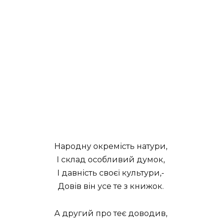
Народну окремість натури,
І склад особливий думок,
І давність своєї культури,-
Довів він усе те з книжок.
А другий про теє доводив,