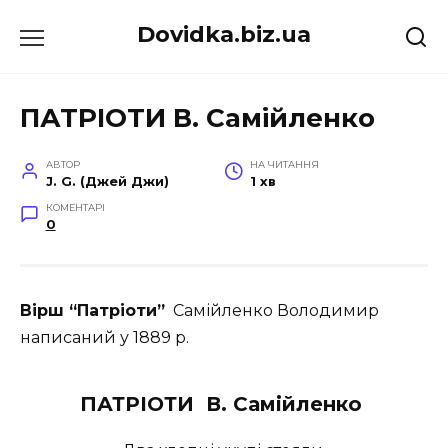
Перейти
Dovidka.biz.ua
до
вмісту
ПАТРІОТИ В. Самійленко
АВТОР
НА ЧИТАННЯ
J. G. (Джей Джи)
1 хв
КОМЕНТАРІ
0
Вірш “Патріоти”
Самійленко Володимир
написаний у 1889 р.
ПАТРІОТИ В. Самійленко