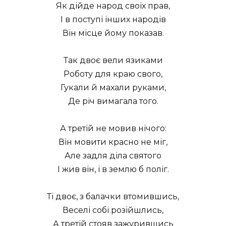
Як дійде народ своїх прав,
І в поступі інших народів
Він місце йому показав.
Так двоє вели язиками
Роботу для краю свого,
Гукали й махали руками,
Де річ вимагала того.
А третій не мовив нічого:
Він мовити красно не міг,
Але задля діла святого
І жив він, і в землю б поліг.
Ті двоє, з балачки втомившись,
Веселі собі розійшлись,
А третій стояв зажурившись