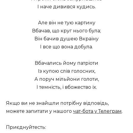
І наче дивився кудись.
Але він не тую картину
Вбачав, що круг нього була;
Він бачив душею Вкраїну
І все що вона добула.
Вбачались йому патріоти
Із купою слів голосних,
А поруч мільйони голоти,
І темність, і вбожество їх.
Якщо ви не знайшли потрібну відповідь,
можете запитати у нашого
чат-бота у Телеграм
.
Приєднуйтесть: