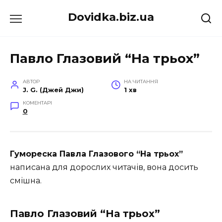
Перейти
Dovidka.biz.ua
до
вмісту
Павло Глазовий “На трьох”
АВТОР
НА ЧИТАННЯ
J. G. (Джей Джи)
1 хв
КОМЕНТАРІ
0
Гумореска Павла Глазового “На трьох”
написана для дорослих читачів, вона досить
смішна.
Павло Глазовий “На трьох”