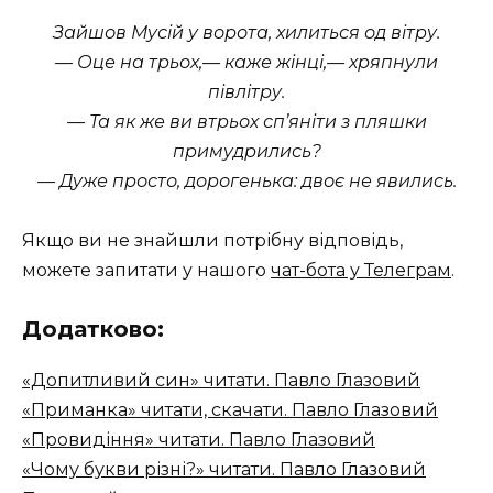
Зайшов Мусій у ворота, хилиться од вітру.
— Оце на трьох,— каже жінці,— хряпнули
півлітру.
— Та як же ви втрьох сп’яніти з пляшки
примудрились?
— Дуже просто, дорогенька: двоє не явились.
Якщо ви не знайшли потрібну відповідь,
можете запитати у нашого
чат-бота у Телеграм
.
Додатково:
«Допитливий син» читати. Павло Глазовий
«Приманка» читати, скачати. Павло Глазовий
«Провидіння» читати. Павло Глазовий
«Чому букви різні?» читати. Павло Глазовий