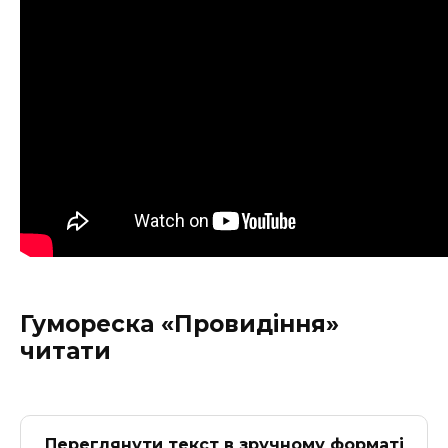
Гумореска «
Провидіння
»
читати
Переглянути текст в зручному форматі