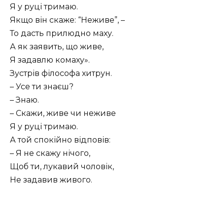
Я у руці тримаю.
Якщо він скаже: “Неживе”, –
То дасть прилюдно маху.
А як заявить, що живе,
Я задавлю комаху».
Зустрів філософа хитрун.
– Усе ти знаєш?
– Знаю.
– Скажи, живе чи неживе
Я у руці тримаю.
А той спокійно відповів:
– Я не скажу нічого,
Щоб ти, лукавий чоловік,
Не задавив живого.