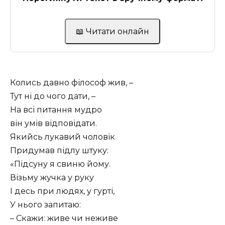
📖 Читати онлайн
Колись давно філософ жив, –
Тут ні до чого дати, –
На всі питання мудро
він умів відповідати.
Якийсь лукавий чоловік
Придумав підлу штуку:
«Підсуну я свиню йому.
Візьму жучка у руку
І десь при людях, у гурті,
У нього запитаю:
– Скажи: живе чи неживе