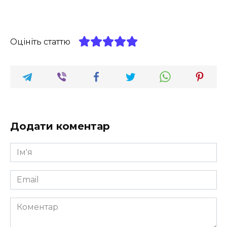
Оцініть статтю
Додати коментар
Ім'я
*
Email
*
Коментар