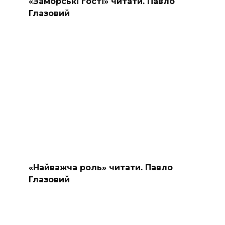
«Заморські гості» читати. Павло
Глазовий
«Найважча роль» читати. Павло
Глазовий