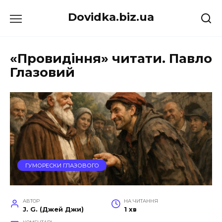
Перейти
Dovidka.biz.ua
до
вмісту
«Провидіння» читати. Павло
Глазовий
ГУМОРЕСКИ ГЛАЗОВОГО
АВТОР
НА ЧИТАННЯ
J. G. (Джей Джи)
1 хв