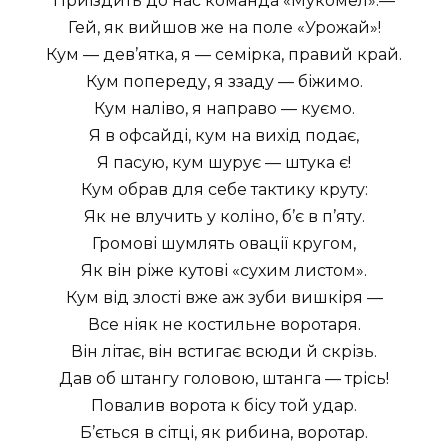
Приїздить до нас команда «Мукомел».—
Гей, як вийшов же на поле «Урожай»!
Кум — дев’ятка, я — семірка, правий край.
Кум попереду, я ззаду — біжимо.
Кум наліво, я направо — куємо.
Я в офсайді, кум на вихід подає,
Я пасую, кум шурує — штука є!
Кум обрав для себе тактику круту:
Як не влучить у коліно, б’є в п’яту.
Громові шумлять овації кругом,
Як він ріже кутові «сухим листом».
Кум від злості вже аж зуби вишкіря —
Все ніяк не костильне воротаря.
Він літає, він встигає всюди й скрізь.
Дав об штангу головою, штанга — трісь!
Повалив ворота к бісу той удар.
Б’ється в сітці, як рибина, воротар.