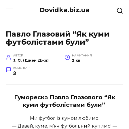
Перейти
Dovidka.biz.ua
до
вмісту
Павло Глазовий “Як куми
футболістами були”
АВТОР
НА ЧИТАННЯ
J. G. (Джей Джи)
2 хв
КОМЕНТАРІ
0
Гумореска Павла Глазового “Як
куми футболістами були”
Ми футбол із кумом любимо.
— Давай, куме, м’яч футбольний купимо! —