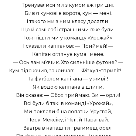
Тренувалися ми з кумом аж три дні.
Бив я кумові в ворота, кум — мені.
І такого ми з ним класу досягли,
Що й самі собі страшними вже були.
Тож пішли ми у команду «Урожай»
І сказали капітанові: — Приймай! —
Капітан оглянув кума і мене.
— Ось вам м’ячик. Хто сильніше фугоне? —
Кум підскочив, закричав: — Фізкультпривіт! —
Та футболом капітана — у живіт!
Як водою капітана відлили,
Він сказав: — Обох приймаю. Ви — орли!
Всі були б такі в команді «Урожай»,
Ми поклали б на лопатки Уругвай,
Перу, Мексіку, і Чілі, й Парагвай.
Завтра в нападі ти гратимеш, орел!