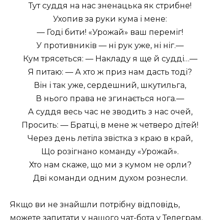
Тут суддя на нас зненацька як стрибне!
Ухопив за руки кума і мене:
— Годі бити! «Урожай» ваш переміг!
У противників — ні рук уже, ні ніг.—
Кум трясеться: — Накладу я ще й судді…—
Я питаю: — А хто ж приз нам дасть тоді?
Він і так уже, сердешний, шкутильга,
В нього права не згинається нога.—
А суддя весь час не зводить з нас очей,
Просить: — Братці, в мене ж четверо дітей!
Через день летіла звістка з краю в край,
Що розігнано команду «Урожай».
Хто нам скаже, що ми з кумом не орли?
Дві команди одним духом рознесли.
Якщо ви не знайшли потрібну відповідь,
можете запитати у нашого
чат-бота у Телеграм
.