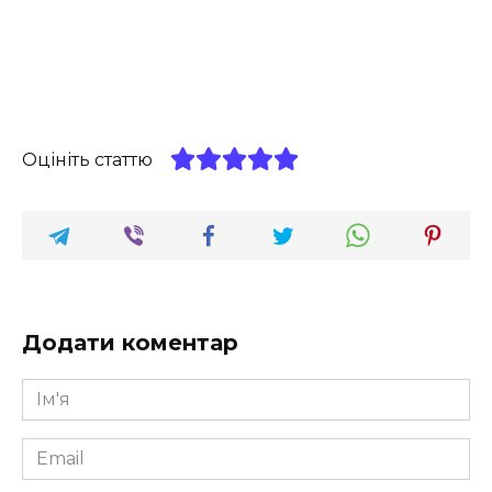
Оцініть статтю
Додати коментар
Ім'я
*
Email
*