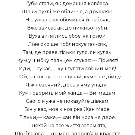
Губи стали, як домашня ковбаса.
Щоки пухлі. Не обличчя, а друшляк.
Ніс уліво скособочився й набряк,
Вже звисає аж до нижньої губи.
Вуха витяглись обоє, як гриби.
Ліве око ще поблискує так-сяк,
Там, де праве, тільки ґуля, як кулак.
Кум у шибку пальцем стукає: — Привєт!
Йди,— гукає,— куштувати свіжий мед!
— Ой,— стогну,— не стукай, куме, не дійду.
Я ж незрячий, десь у яму упаду…
Кум говорить моїй жінці: — Ви, мадам,
Свого мужа не показуйте дівкам.
Він у вас, мов кінозірка Жан Маре!
Тільки,— каже,— хай він носа не дере.
І нехай на все життя запам’ята,
Що бджола — це мед, здоров’я й красота!