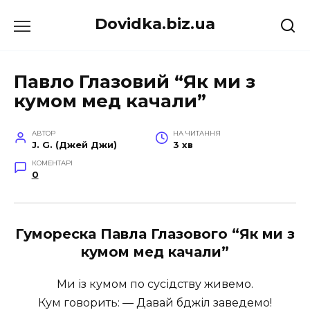
Перейти
Dovidka.biz.ua
до
вмісту
Павло Глазовий “Як ми з
кумом мед качали”
АВТОР
НА ЧИТАННЯ
J. G. (Джей Джи)
3 хв
КОМЕНТАРІ
0
Гумореска Павла Глазового “Як ми з
кумом мед качали”
Ми із кумом по сусідству живемо.
Кум говорить: — Давай бджіл заведемо!