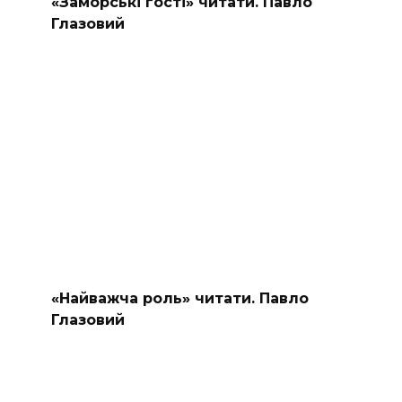
«Заморські гості» читати. Павло
Глазовий
«Найважча роль» читати. Павло
Глазовий