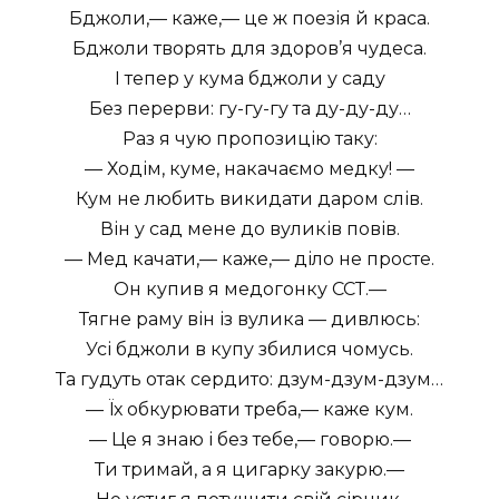
Бджоли,— каже,— це ж поезія й краса.
Бджоли творять для здоров’я чудеса.
І тепер у кума бджоли у саду
Без перерви: гу-гу-гу та ду-ду-ду…
Раз я чую пропозицію таку:
— Ходім, куме, накачаємо медку! —
Кум не любить викидати даром слів.
Він у сад мене до вуликів повів.
— Мед качати,— каже,— діло не просте.
Он купив я медогонку ССТ.—
Тягне раму він із вулика — дивлюсь:
Усі бджоли в купу збилися чомусь.
Та гудуть отак сердито: дзум-дзум-дзум…
— Їх обкурювати треба,— каже кум.
— Це я знаю і без тебе,— говорю.—
Ти тримай, а я цигарку закурю.—