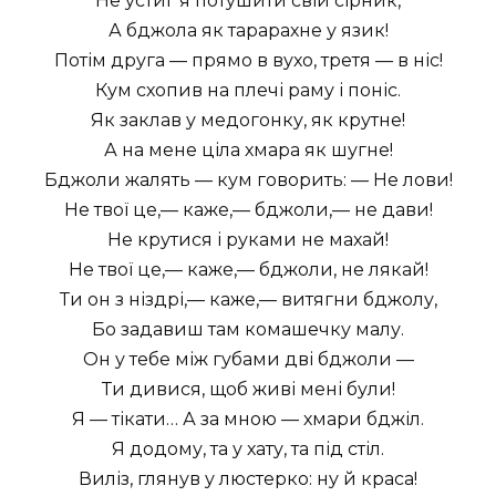
Не устиг я потушити свій сірник,
А бджола як тарарахне у язик!
Потім друга — прямо в вухо, третя — в ніс!
Кум схопив на плечі раму і поніс.
Як заклав у медогонку, як крутне!
А на мене ціла хмара як шугне!
Бджоли жалять — кум говорить: — Не лови!
Не твої це,— каже,— бджоли,— не дави!
Не крутися і руками не махай!
Не твої це,— каже,— бджоли, не лякай!
Ти он з ніздрі,— каже,— витягни бджолу,
Бо задавиш там комашечку малу.
Он у тебе між губами дві бджоли —
Ти дивися, щоб живі мені були!
Я — тікати… А за мною — хмари бджіл.
Я додому, та у хату, та під стіл.
Виліз, глянув у люстерко: ну й краса!