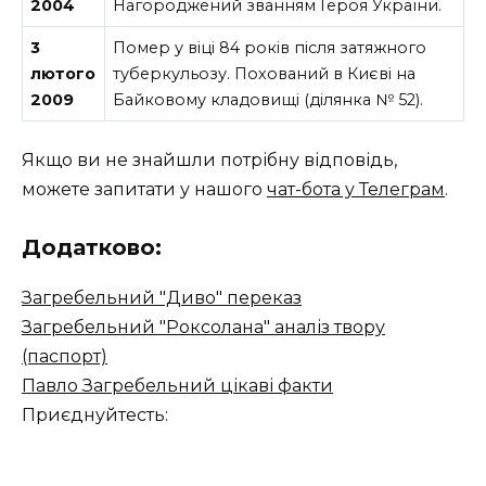
2004
Нагороджений званням Героя України.
3
Помер у віці 84 років після затяжного
лютого
туберкульозу. Похований в Києві на
2009
Байковому кладовищі (ділянка № 52).
Якщо ви не знайшли потрібну відповідь,
можете запитати у нашого
чат-бота у Телеграм
.
Додатково:
Загребельний "Диво" переказ
Загребельний "Роксолана" аналіз твору
(паспорт)
Павло Загребельний цікаві факти
Приєднуйтесть: