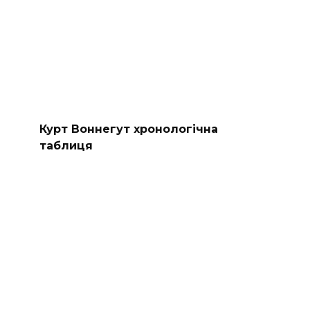
Курт Воннегут хронологічна
таблиця