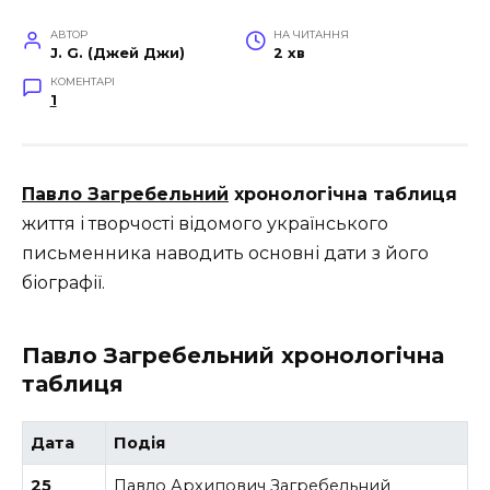
АВТОР
НА ЧИТАННЯ
J. G. (Джей Джи)
2 хв
КОМЕНТАРІ
1
Павло Загребельний
хронологічна таблиця
життя і творчості відомого українського
письменника наводить основні дати з його
біографії.
Павло Загребельний хронологічна
таблиця
Дата
Подія
25
Павло Архипович Загребельний