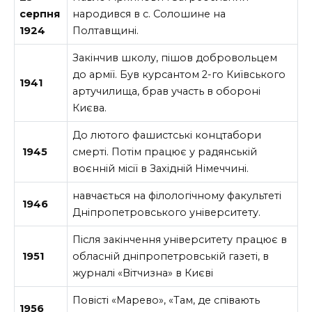
серпня
народився в с. Солошине на
1924
Полтавщині.
Закінчив школу, пішов добровольцем
до армії. Був курсантом 2-го Київського
1941
артучилища, брав участь в обороні
Києва.
До лютого фашистські концтабори
1945
смерті. Потім працює у радянській
воєнній місії в Західній Німеччині.
навчається на філологічному факультеті
1946
Дніпропетровського університету.
Після закінчення університету працює в
1951
обласній дніпропетровській газеті, в
журналі «Вітчизна» в Києві
Повісті «Марево», «Там, де співають
1956