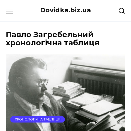
Перейти
Dovidka.biz.ua
до
вмісту
Павло Загребельний
хронологічна таблиця
ХРОНОЛОГІЧНА ТАБЛИЦЯ