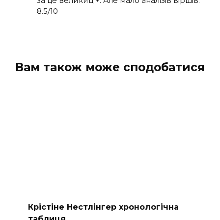
за це великиц +. Але мало аналізів віршів.
8.5/10
Вам також може сподобатися
Крістіне Нестлінгер хронологічна
таблиця