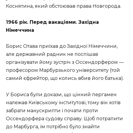
Коснятина, який обстоював права Новгорода.
1966 рік. Перед вакаціями. Західна
Німеччина
Борис Отава приїхав до Західної Німеччини,
але державний радник не поспішав
організувати йому зустріч з Оссендорфером —
професором Марбурзького університету (той
самий єфрейтор, що колись вбив його батька).
У Бориса були докази, що цінний пергамен
належав Київському інститутові, тому він хотів
забрати манускрипти і почати проти
Оссендорфера судову справу. Щоб потрапити
до Марбурга, їм потрібно було знайти