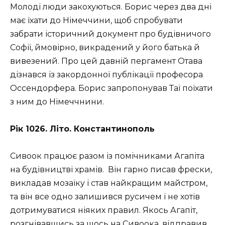
Молоді люди закохуються. Борис через два дні
має їхати до Німеччини, щоб спробувати
забрати історичний документ про будівничого
Софії, ймовірно, викрадений у його батька й
вивезений. Про цей давній пергамент Отава
дізнався із закордонної публікації професора
Оссендорфера. Борис запропонував Таї поїхати
з ним до Німеччнини.
Рік 1026. Літо. Константинополь
Сивоок працює разом із помічниками Агапіта
на будівництві храмів. Він гарно писав фрески,
викладав мозаїку і став найкращим майстром,
та він все одно залишився русичем і не хотів
дотримуватися ніяких правил. Якось Агапіт,
розгнівавшись за щось на Сивоока, відправив