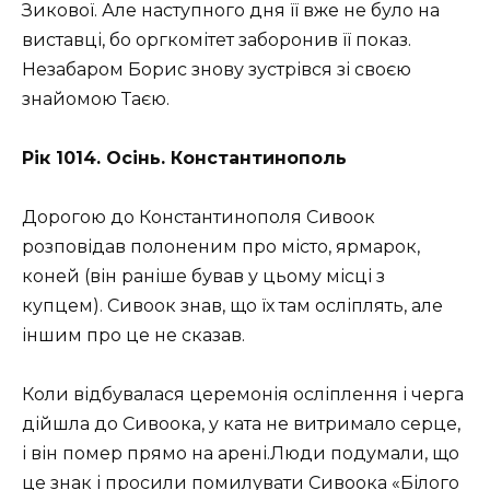
Зикової. Але наступного дня її вже не було на
виставці, бо оргкомітет заборонив її показ.
Незабаром Борис знову зустрівся зі своєю
знайомою Таєю.
Рік 1014. Осінь. Константинополь
Дорогою до Константинополя Сивоок
розповідав полоненим про місто, ярмарок,
коней (він раніше бував у цьому місці з
купцем). Сивоок знав, що їх там осліплять, але
іншим про це не сказав.
Коли відбувалася церемонія осліплення і черга
дійшла до Сивоока, у ката не витримало серце,
і він помер прямо на арені.Люди подумали, що
це знак і просили помилувати Сивоока «Білого