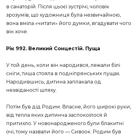
в санаторій. Після цьоєї зустрічі, чоловік
зрозумів, що художниця була незвичайною,
вона вміла «читати» його думки, вгадувати чого
він хоче.
Рік 992. Великий Сонцестій. Пуща
У той день, коли він народився, лежали білі
сніги, тиша стояла в подніпрянських пущах.
Народившись, дитина заплакала од
незвіданості шляху.
Потім був дід Родим. Власне, його широкі руки,
від тепла яких дитинча заспокоїлося й
притихло. У новонародженого були блакитні
очі, тому назвали його — Сивоок. Родим був