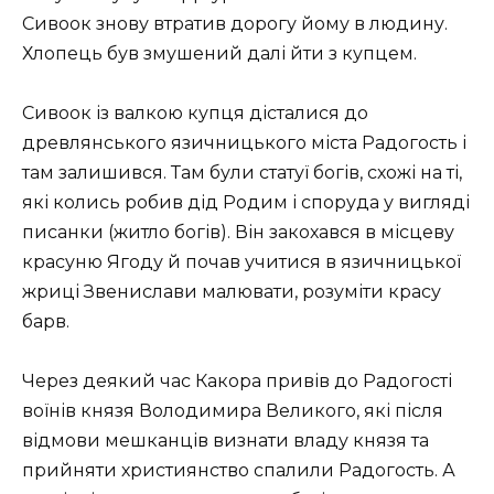
Сивоок знову втратив дорогу йому в людину.
Хлопець був змушений далі йти з купцем.
Сивоок із валкою купця дісталися до
древлянського язичницького міста Радогость і
там залишився. Там були статуї богів, схожі на ті,
які колись робив дід Родим і споруда у вигляді
писанки (житло богів). Він закохався в місцеву
красуню Ягоду й почав учитися в язичницької
жриці Звенислави малювати, розуміти красу
барв.
Через деякий час Какора привів до Радогості
воїнів князя Володимира Великого, які після
відмови мешканців визнати владу князя та
прийняти християнство спалили Радогость. А