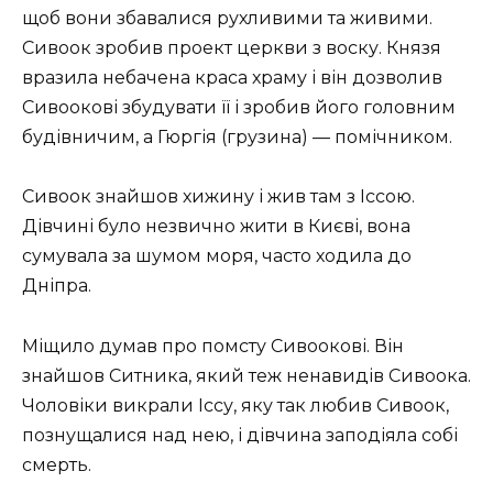
щоб вони збавалися рухливими та живими.
Сивоок зробив проект церкви з воску. Князя
вразила небачена краса храму і він дозволив
Сивоокові збудувати її і зробив його головним
будівничим, а Гюргія (грузина) — помічником.
Сивоок знайшов хижину і жив там з Іссою.
Дівчині було незвично жити в Києві, вона
сумувала за шумом моря, часто ходила до
Дніпра.
Міщило думав про помсту Сивоокові. Він
знайшов Ситника, який теж ненавидів Сивоока.
Чоловіки викрали Іссу, яку так любив Сивоок,
познущалися над нею, і дівчина заподіяла собі
смерть.