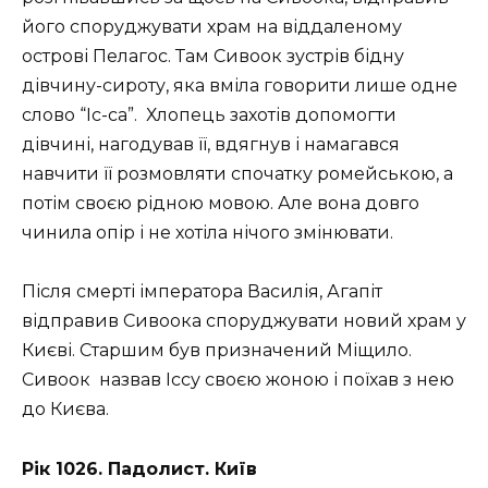
його споруджувати храм на віддаленому
острові Пелагос. Там Сивоок зустрів бідну
дівчину-сироту, яка вміла говорити лише одне
слово “Іс-са”. Хлопець захотів допомогти
дівчині, нагодував її, вдягнув і намагався
навчити її розмовляти спочатку ромейською, а
потім своєю рідною мовою. Але вона довго
чинила опір і не хотіла нічого змінювати.
Після смерті імператора Василія, Агапіт
відправив Сивоока споруджувати новий храм у
Києві. Старшим був призначений Міщило.
Сивоок назвав Іссу своєю жоною і поїхав з нею
до Києва.
Рік 1026. Падолист. Київ