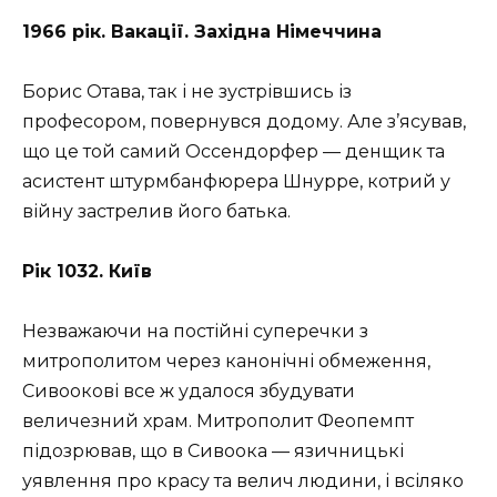
1966 рік. Вакації. Західна Німеччина
Борис Отава, так і не зустрівшись із
професором, повернувся додому. Але з’ясував,
що це той самий Оссендорфер — денщик та
асистент штурмбанфюрера Шнурре, котрий у
війну застрелив його батька.
Рік 1032. Київ
Незважаючи на постійні суперечки з
митрополитом через канонічні обмеження,
Сивоокові все ж удалося збудувати
величезний храм. Митрополит Феопемпт
підозрював, що в Сивоока — язичницькі
уявлення про красу та велич людини, і всіляко