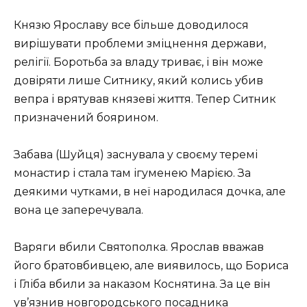
Князю Ярославу все більше доводилося
вирішувати проблеми зміцнення держави,
релігії. Боротьба за владу триває, і він може
довіряти лише Ситнику, який колись убив
вепра і врятував князеві життя. Тепер Ситник
призначений боярином.
Забава (Шуйця) заснувала у своєму теремі
монастир і стала там ігуменею Марією. За
деякими чутками, в неї народилася дочка, але
вона це заперечувала.
Варяги вбили Святополка. Ярослав вважав
його братовбивцею, але виявилось, що Бориса
і Гліба вбили за наказом Коснятина. За це він
ув’язнив новгородського посадника