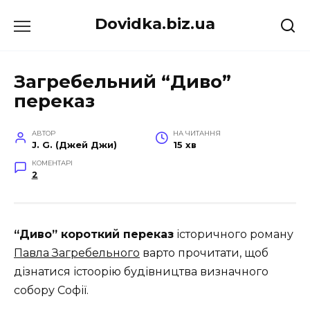
Перейти
Dovidka.biz.ua
до
вмісту
Загребельний “Диво”
переказ
АВТОР
НА ЧИТАННЯ
J. G. (Джей Джи)
15 хв
КОМЕНТАРІ
2
“Диво” короткий переказ
історичного роману
Павла Загребельного
варто прочитати, щоб
дізнатися істоорію будівництва визначного
собору Софії.