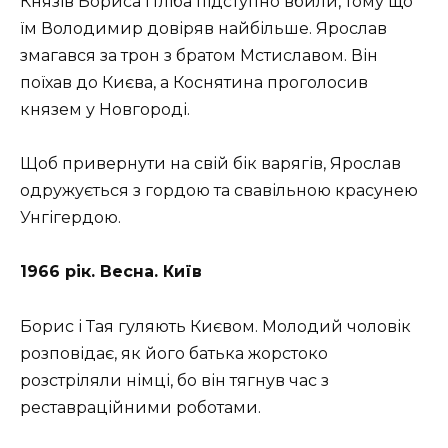
Князів Бориса і Гліба підступно вбили, тому що
їм Володимир довіряв найбільше. Ярослав
змагався за трон з братом Мстиславом. Він
поїхав до Києва, а Коснятина проголосив
князем у Новгороді.
Щоб привернути на свій бік варягів, Ярослав
одружується з гордою та свавільною красунею
Унгігердою.
1966 рік. Весна. Київ
Борис і Тая гуляють Києвом. Молодий чоловік
розповідає, як його батька жорстоко
розстріляли німці, бо він тягнув час з
реставраційними роботами.