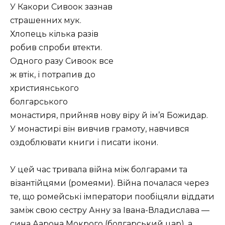
У Какори Сивоок зазнав
страшенних мук.
Хлопець кілька разів
робив спроби втекти.
Одного разу Сивоок все
ж втік, і потрапив до
християнського
болгарського
монастиря, прийняв нову віру й ім’я Божидар.
У монастирі він вивчив грамоту, навчився
оздоблювати книги і писати ікони.
У цей час тривала війна між болгарами та
візантійцями (ромеями). Війна почалася через
те, що ромейські імператори пообіцяли віддати
заміж свою сестру Анну за Івана-Владислава —
сина Аарона Мокрого (болгарський цар), а