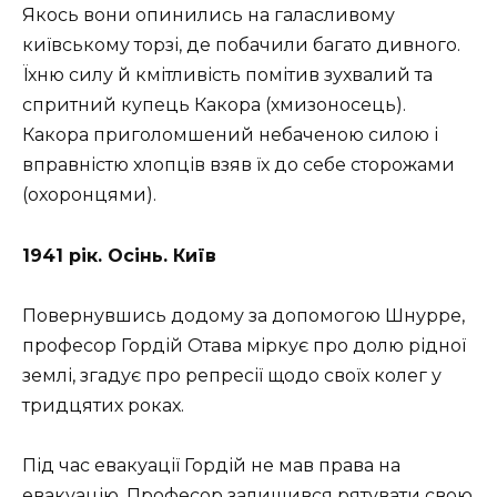
Якось вони опинились на галасливому
київському торзі, де побачили багато дивного.
Їхню силу й кмітливість помітив зухвалий та
спритний купець Какора (хмизоносець).
Какора приголомшений небаченою силою і
вправністю хлопців взяв їх до себе сторожами
(охоронцями).
1941 рік. Осінь. Київ
Повернувшись додому за допомогою Шнурре,
професор Гордій Отава міркує про долю рідної
землі, згадує про репресії щодо своїх колег у
тридцятих роках.
Під час евакуації Гордій не мав права на
евакуацію. Професор залишився рятувати свою