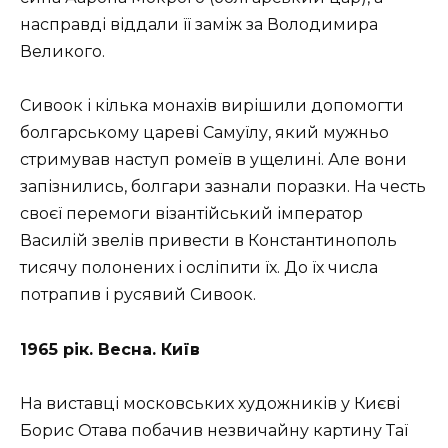
насправді віддали її заміж за Володимира
Великого.
Сивоок і кілька монахів вирішили допомогти
болгарському цареві Самуїлу, який мужньо
стримував наступ ромеїв в ущелині. Але вони
запізнились, болгари зазнали поразки. На честь
своєї перемоги візантійський імператор
Василій звелів привести в Константинополь
тисячу полонених і осліпити їх. До їх числа
потрапив і русявий Сивоок.
1965 рік. Весна. Київ
На виставці московських художників у Києві
Борис Отава побачив незвичайну картину Таї