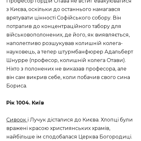
Професор Гордій Отава не встиг евакуюватися
з Києва, оскільки до останнього намагався
врятувати цінності Софійського собору. Він
потрапив до концентраційного табору для
військовополонених, де його, як виявляється,
наполегливо розшукував колишній колега-
науковець, а тепер штурмбанфюрер Адальберт
Шнурре (професор, колишній колега Отави).
Ніхто з полонених не виказав професора, але
він сам викрив себе, коли побачив свого сина
Бориса.
Рік 1004. Київ
Сивоок
і Лучук дісталися до Києва. Хлопці були
вражені красою християнських храмів,
найбільше їм сподобалася Церква Богородиці.