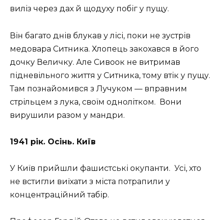
виліз через дах й щодуху побіг у пущу.
Він багато днів блукав у лісі, поки не зустрів
медовара Ситника. Хлопець закохався в його
дочку Величку. Але Сивоок не витримав
підневільного життя у Ситника, тому втік у пущу.
Там познайомився з Лучуком — вправним
стрільцем з лука, своїм однолітком. Вони
вирушили разом у мандри.
1941 рік. Осінь. Київ
У Київ прийшли фашистські окупанти. Усі, хто
не встигли виїхати з міста потрапили у
концентраційний табір.