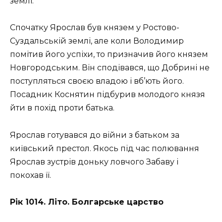
землі.
Спочатку Ярослав був князем у Ростово-
Суздальській землі, але коли Володимир
помітив його успіхи, то призначив його князем
Новгородським. Він сподівався, що Добрині не
поступляться своєю владою і вб’ють його.
Посадник Коснятин підбурив молодого князя
йти в похід проти батька.
Ярослав готувався до війни з батьком за
київський престол. Якось під час полювання
Ярослав зустрів доньку ловчого Забаву і
покохав її.
Рік 1014. Літо. Болгарське царство