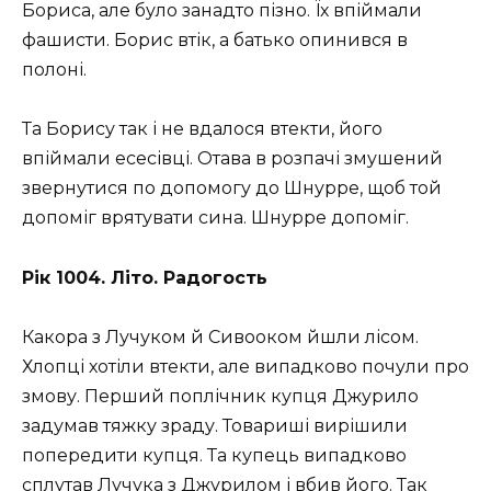
Бориса, але було занадто пізно. Їх впіймали
фашисти. Борис втік, а батько опинився в
полоні.
Та Борису так і не вдалося втекти, його
впіймали есесівці. Отава в розпачі змушений
звернутися по допомогу до Шнурре, щоб той
допоміг врятувати сина. Шнурре допоміг.
Рік 1004. Літо. Радогость
Какора з Лучуком й Сивооком йшли лісом.
Хлопці хотіли втекти, але випадково почули про
змову. Перший поплічник купця Джурило
задумав тяжку зраду. Товариші вирішили
попередити купця. Та купець випадково
сплутав Лучука з Джурилом і вбив його. Так