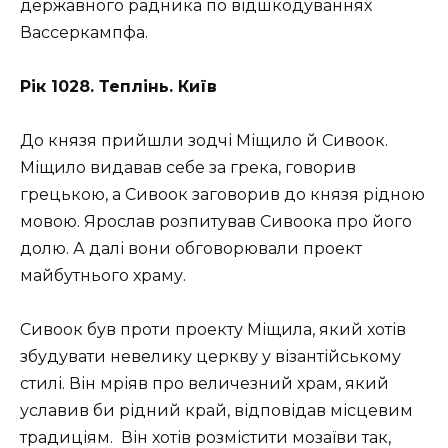
державного радника по відшкодуваннях
Вассеркампфа.
Рік 1028. Теплінь. Київ
До князя прийшли зодчі Міщило й Сивоок.
Міщило видавав себе за грека, говорив
грецькою, а Сивоок заговорив до князя рідною
мовою. Ярослав розпитував Сивоока про його
долю. А далі вони обговорювали проект
майбутнього храму.
Сивоок був проти проекту Міщила, який хотів
збудувати невелику церкву у візантійському
стилі. Він мріяв про величезний храм, який
уславив би рідний край, відповідав місцевим
традиціям. Він хотів розмістити мозаїви так,