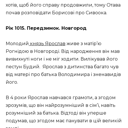
хотів, щоб його справу продовжили, тому Отава
почав розповідати Борисові про Сивоока.
Рік 1015. Передзимок. Новгород
Молодий
князь Ярослав
живе з матір’ю
Рогнідою в Новгороді. Від народження він мав
вивихнуті ноги і не міг ходити. Вилікував його
пестун Будий. Ярослав з дитинства багато чув
від матері про батька Володимира і зненавидів
його.
В 4 роки Ярослав навчався грамоти, а згодом
зрозумів, що він найрозумніший в сім’ї, навіть
розумніший за батька. Відтоді він уперше
подумав, що згодом має панувати в цій великій