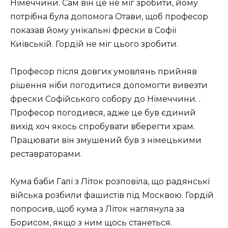
Німеччини. Сам він це не міг зробити, йому
потрібна була допомога Отави, щоб професор
показав йому унікальні фрески в Софії
Київській. Гордій не міг цього зробити.
Професор після довгих умовлянь прийняв
рішення ніби погодитися допомогти вивезти
фрески Софійського собору до Німеччини. .
Професор погодився, адже це був єдиний
вихід хоч якось спробувати вберегти храм.
Працювати він змушений був з німецькими
реставраторами.
Кума баби Галі з Літок розповіла, що радянські
війська розбили фашистів під Москвою. Гордій
попросив, щоб кума з Літок наглянула за
Борисом, якщо з ним щось станеться.