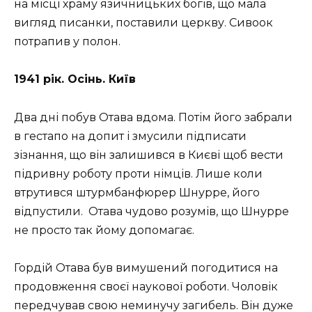
на місці храму язичницьких богів, що мала
вигляд писанки, поставили церкву. Сивоок
потрапив у полон.
1941 рік. Осінь. Київ
Два дні побув Отава вдома. Потім його забрали
в гестапо на допит і змусили підписати
зізнання, що він залишився в Києві щоб вести
підривну роботу проти німців. Лише коли
втрутився штурмбанфюрер Шнурре, його
відпустили. Отава чудово розумів, що Шнурре
не просто так йому допомагає.
Гордій Отава був вимушений погодитися на
продовження своєї наукової роботи. Чоловік
передчував свою неминучу загибель. Він дуже