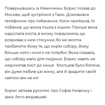
Повернувшись із Німеччини, Борис поїхав до
Москви, щоб зустрітися з Таєю. Домовився
телефоном про побачення. Коли прийшов, то
побачив, що жінка пішла з іншим. Пізніше вона
надіслала листа, в якому повідомила, що
розриває з ним стосунки, бо не змогла
пробачити йому те, що окрім собору, йому
більше ніхто і нічого не потрібні. Вона сказала,
що собору мало для людини. Борис навіть не
недочитав лист до кінця. Хлопцеві було боляче,
він дуже любив цю жінку, але й зрадити своїй
святині він не міг.
Борис зв’язав рукопис про Софію Київську і
заніс його видавцеві.