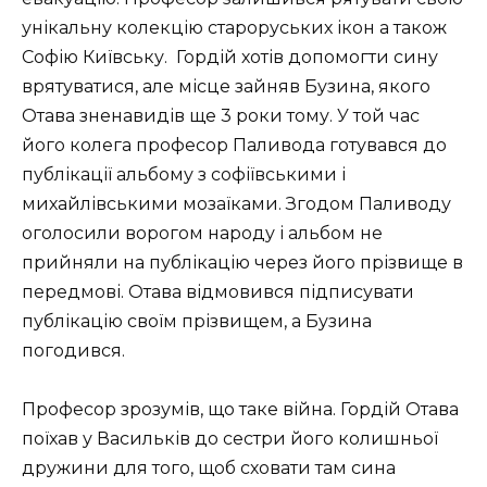
унікальну колекцію староруських ікон а також
Софію Київську. Гордій хотів допомогти сину
врятуватися, але місце зайняв Бузина, якого
Отава зненавидів ще 3 роки тому. У той час
його колега професор Паливода готувався до
публікації альбому з софіївськими і
михайлівськими мозаїками. Згодом Паливоду
оголосили ворогом народу і альбом не
прийняли на публікацію через його прізвище в
передмові. Отава відмовився підписувати
публікацію своїм прізвищем, а Бузина
погодився.
Професор зрозумів, що таке війна. Гордій Отава
поїхав у Васильків до сестри його колишньої
дружини для того, щоб сховати там сина