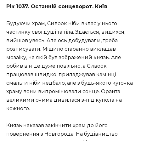
Рік 1037. Останній сонцеворот. Київ
Будуючи храм, Сивоок ніби вклас у нього
частинку свої душі та тіла. Здається, видихся,
вийшов увесь. Але ось добудували, треба
розписувати. Міщило старанно викладав
мозаїку, на якій був зображений князь. Але
робив він це дуже повільно, а Сивоок
працював швидко, приладжував камінці
смальти ніби недбало, але з будь-якого куточка
храму вони випромінювали сонце. Оранта
великими очима дивилася з-під купола на
кожного.
Князь наказав закінчити храм до його
повернення з Новгорода. На будівництво