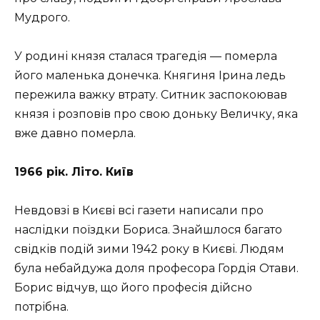
Мудрого.
У родині князя сталася трагедія — померла
його маленька донечка. Княгиня Ірина ледь
пережила важку втрату. Ситник заспокоював
князя і розповів про свою доньку Величку, яка
вже давно померла.
1966 рік. Літо. Київ
Невдовзі в Києві всі газети написали про
наслідки поїздки Бориса. Знайшлося багато
свідків подій зими 1942 року в Києві. Людям
була небайдужа доля професора Гордія Отави.
Борис відчув, що його професія дійсно
потрібна.