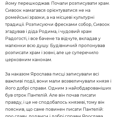
йому перешкоджав. Почали розписувати храм.
Сивоок намагався орієнтуватися не на
ромейські зразки, а на місцеві культурні
традиції. Розписуючи фресками собор, Сивоок
згадував і діда Родима, і чудовий храм
Радогості, і все бачене та відчуте, вкладав у
малюнки всю душу. Будівничий пропонував
розписати храм і зовні, але це суперечило
церковним канонам.
За наказом Ярослава писці записували всі
важливі події, вони мали возвеличували князя і
його добрі справи. Одним з найобдарованіших
був отрок Пантелій. Але він почав писати
правду, і це не сподобалось князеві, тому він
пояснив, що саме повинен писати Пантелій:
про славу, подвиги і добрі справи Ярослава