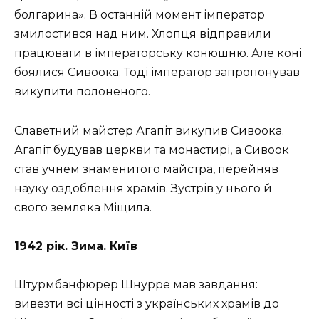
болгарина». В останній момент імператор
змилостився над ним. Хлопця відправили
працювати в імператорську конюшню. Але коні
боялися Сивоока. Тоді імператор запропонував
викупити полоненого.
Славетний майстер Агапіт викупив Сивоока.
Агапіт будував церкви та монастирі, а Сивоок
став учнем знаменитого майстра, перейняв
науку оздоблення храмів. Зустрів у нього й
свого земляка Міщила.
1942 рік. Зима. Київ
Штурмбанфюрер Шнурре мав завдання:
вивезти всі цінності з українських храмів до