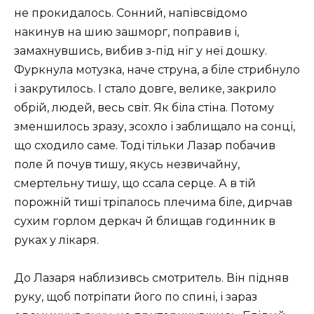
не прокидалось. Сонний, напівсвідомо
накинув на шию зашморг, поправив і,
замахнувшись, вибив з-під ніг у неї дошку.
Фуркнула мотузка, наче струна, а біле стрибнуло
і закрутилось. І стало довге, велике, закрило
обрій, людей, весь світ. Як біла стіна. Потому
зменшилось зразу, зсохло і заблищало на сонці,
що сходило саме. Тоді тільки Лазар побачив
поле й почув тишу, якусь незвичайну,
смертельну тишу, що ссала серце. А в тій
порожній тиші тріпалось плечима біле, дирчав
сухим горлом деркач й блищав годинник в
руках у лікаря.
До Лазаря наблизивсь смотритель. Він підняв
руку, щоб потріпати його по спині, і зараз