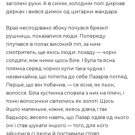
заголені руки. А в синім, холоднім полі дирчав
деркач і вився димок од цигарки жандара.
Враз несподівано збоку почувся брязкіт
рушниць, показалися люди. Попереду
плутався в полах високий піп, за ним
смотритель, ще якісь люди; позаду — чорні
солдати, між ними щось біле. І була та ясна
плямка серед чорної купи така чудна і
незвичайна, що потягла до себе Лазарів погляд.
Перше, що він побачив, — се ясне, як льон,
волосся. Біла хустинка сповзла з них на плечі, і
тонкі волосинки світились як золоті. Щось
йшло маленьке, ніжне, якесь дівча, і так
бадьоро, весело навіть, що Лазар одвів од нього
очі і став шукати іншого — того, для кого
зійшлися сі люди й поставили стовп.