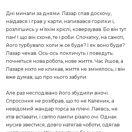
Дні минали за днями. Лазар спав досхочу,
наїдався і грав у карти, напивався горілки і,
розлігшись у м’якім кріслі, коверзував. Бо він тут
пан! І що він схоче, те і роби. Спочатку, на самоті,
його турбувало: коли ж се буде? І як воно буде?
Лазар чекав. Ось-ось покличуть і поведуть;
почнеться нова робота, нове життя. Час йшов, а
Лазаря ніхто не кликав, життя не змінялось, і він
вже думав, що про нього забули.
Але раз несподівано його збудили вночі.
Спросоння не розібрав, що то не Каленик, а
невідомий жандар торса за плечі. Лаявсь, не
хтів вставати, і світло лампи різало очі. Однак
мусив звестися, довго натягав чоботи, одягав