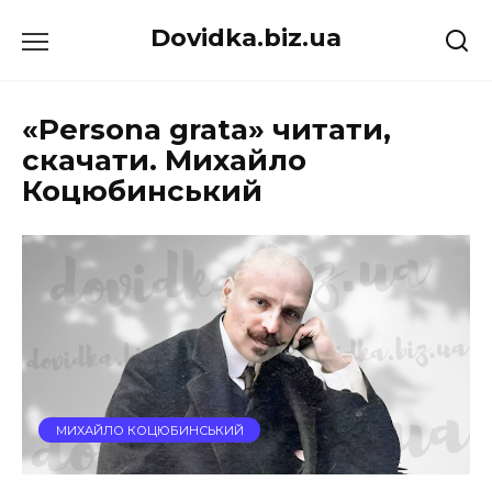
Перейти
Dovidka.biz.ua
до
вмісту
«Persona grata» читати,
скачати. Михайло
Коцюбинський
МИХАЙЛО КОЦЮБИНСЬКИЙ