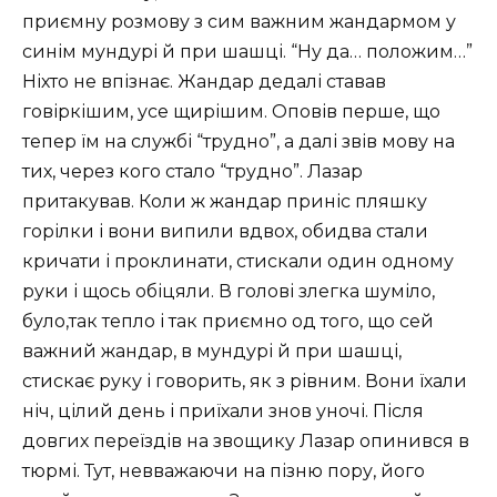
приємну розмову з сим важним жандармом у
синім мундурі й при шашці. “Ну да… положим…”
Ніхто не впізнає. Жандар дедалі ставав
говіркішим, усе щирішим. Оповів перше, що
тепер їм на службі “трудно”, а далі звів мову на
тих, через кого стало “трудно”. Лазар
притакував. Коли ж жандар приніс пляшку
горілки і вони випили вдвох, обидва стали
кричати і проклинати, стискали один одному
руки і щось обіцяли. В голові злегка шуміло,
було,так тепло і так приємно од того, що сей
важний жандар, в мундурі й при шашці,
стискає руку і говорить, як з рівним. Вони їхали
ніч, цілий день і приїхали знов уночі. Після
довгих переїздів на звощику Лазар опинився в
тюрмі. Тут, невважаючи на пізню пору, його