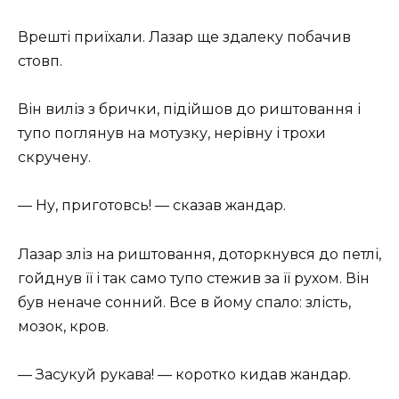
Врешті приїхали. Лазар ще здалеку побачив
стовп.
Він виліз з брички, підійшов до риштовання і
тупо поглянув на мотузку, нерівну і трохи
скручену.
— Ну, приготовсь! — сказав жандар.
Лазар зліз на риштовання, доторкнувся до петлі,
гойднув її і так само тупо стежив за її рухом. Він
був неначе сонний. Все в йому спало: злість,
мозок, кров.
— Засукуй рукава! — коротко кидав жандар.