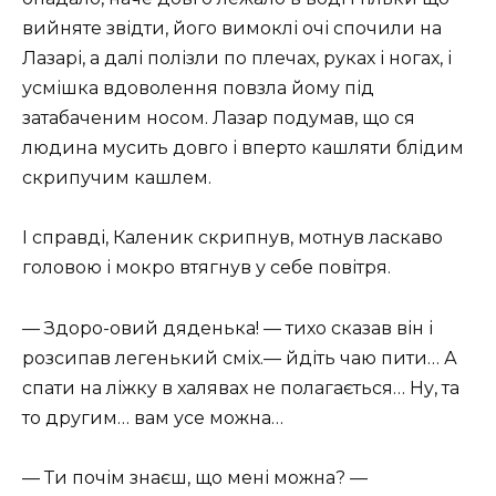
вийняте звідти, його вимоклі очі спочили на
Лазарі, а далі полізли по плечах, руках і ногах, і
усмішка вдоволення повзла йому під
затабаченим носом. Лазар подумав, що ся
людина мусить довго і вперто кашляти блідим
скрипучим кашлем.
І справді, Каленик скрипнув, мотнув ласкаво
головою і мокро втягнув у себе повітря.
— Здоро-овий дяденька! — тихо сказав він і
розсипав легенький сміх.— йдіть чаю пити… А
спати на ліжку в халявах не полагається… Ну, та
то другим… вам усе можна…
— Ти почім знаєш, що мені можна? —