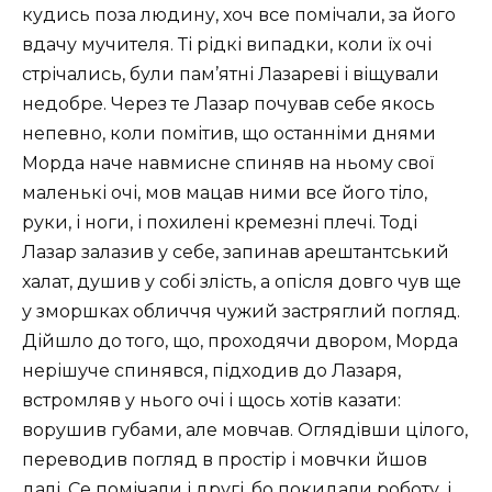
кудись поза людину, хоч все помічали, за його
вдачу мучителя. Ті рідкі випадки, коли їх очі
стрічались, були пам’ятні Лазареві і віщували
недобре. Через те Лазар почував себе якось
непевно, коли помітив, що останніми днями
Морда наче навмисне спиняв на ньому свої
маленькі очі, мов мацав ними все його тіло,
руки, і ноги, і похилені кремезні плечі. Тоді
Лазар залазив у себе, запинав арештантський
халат, душив у собі злість, а опісля довго чув ще
у зморшках обличчя чужий застряглий погляд.
Дійшло до того, що, проходячи двором, Морда
нерішуче спинявся, підходив до Лазаря,
встромляв у нього очі і щось хотів казати:
ворушив губами, але мовчав. Оглядівши цілого,
переводив погляд в простір і мовчки йшов
далі. Се помічали і другі, бо покидали роботу, і