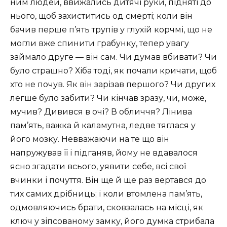
ним людей, ввижались дитячі руки, підняті до
нього, щоб захиститись од смерті; коли він
бачив перше п’ять трупів у глухій корчмі, що не
могли вже спинити грабунку, тепер увагу
займало друге — він сам. Чи думав вбивати? Чи
було страшно? Хіба тоді, як почали кричати, щоб
хто не почув. Як він зарізав першого? Чи других
легше було забити? Чи кінчав зразу, чи, може,
мучив? Дивився в очі? В обличчя? Лінива
пам’ять, важка й каламутна, ледве тяглася у
його мозку. Невважаючи на те що він
напружував її і підганяв, йому не вдавалося
ясно згадати всього, уявити себе, всі свої
вчинки і почуття. Він ще й ще раз вертався до
тих самих дрібниць; і коли втомлена пам’ять,
одмовляючись брати, сковзалась на місці, як
ключ у зіпсованому замку, його думка стрибала