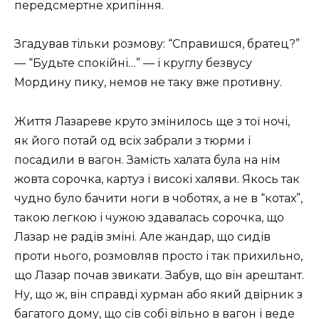
передсмертне хрипіння.
Згадував тільки розмову: “Справишся, братец?”
— “Будьте спокійні…” — і круглу безвусу
Мордину пику, немов не таку вже противну.
Життя Лазареве круто змінилось ще з тої ночі,
як його потай од всіх забрали з тюрми і
посадили в вагон. Замість халата була на нім
жовта сорочка, картуз і високі халяви. Якось так
чудно було бачити ноги в чоботях, а не в “котах”,
такою легкою і чужою здавалась сорочка, що
Лазар не радів зміні. Але жандар, що сидів
проти нього, розмовляв просто і так прихильно,
що Лазар почав звикати. Забув, що він арештант.
Ну, що ж, він справді хурман або який двірник з
багатого дому, що сів собі вільно в вагон і веде