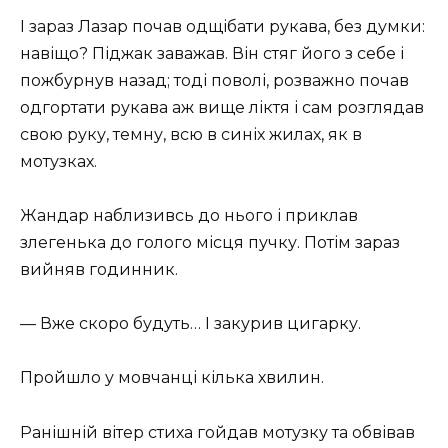
І зараз Лазар почав одщібати рукава, без думки:
навіщо? Піджак заважав. Він стяг його з себе і
пожбурнув назад; тоді поволі, розважно почав
одгортати рукава аж вище ліктя і сам розглядав
свою руку, темну, всю в синіх жилах, як в
мотузках.
Жандар наблизивсь до нього і приклав
злегенька до голого місця пучку. Потім зараз
вийняв годинник.
— Вже скоро будуть… І закурив цигарку.
Пройшло у мовчанці кілька хвилин.
Ранішній вітер стиха гойдав мотузку та обвівав