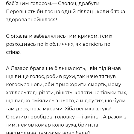
баб’ячим голосом.— Сволоч, драбуги!
Перевішать би вас на одній гілляці, коли б така
здорова знайшлася!..
Сірі халати забавлялись тим криком, і сміх
розходивсь по їх обличчях, як вогкість по
стінах…
А Лазаря брала ще більша лють, і він підіймав
ще вище голос, робив рухи, так наче тягнув
когось за ноги, аби прискорити смерть, йому
хотілось тоді різати, вішать, колоти не тільки тих,
що гидко сміялись з нього, а й других, що були
там десь, поза мурами. Хіба велика штука!
Скрутив горобцеві головку — і амінь… А разом з
тим, немов комар коло вуха, бриніла
настирлива думка: як воно буде?