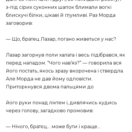
з-під сірих суконних шапок блимали вогкі
блискучі білки, цікаві й глумливі. Раз Морда
заговорив:
— Що, братец Лазар, погано живеться у нас?
Лазар загорнув поли халата і весь підібрався, як
перед нападом. “Чого нав’яз?” — говорила вся
його постать, якось зразу вкорочена і ствердла.
Але Морда не дав йому одповісти.
Приторкнувся двома пальцями до
його руки понад ліктем і, дивлячись кудись
через голову, загадково промовив:
— Нічого, братєц… може бути і краще…