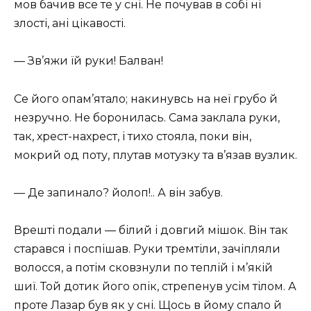
мов бачив все те у сні. Не почував в собі ні
злості, ані цікавості.
— Зв’яжи їй руки! Балван!
Се його опам’ятало; накинувсь на неї грубо й
незручно. Не боронилась. Сама заклала руки,
так, хрест-нахрест, і тихо стояла, поки він,
мокрий од поту, плутав мотузку та в’язав вузлик.
— Де запинало? йолоп!.. А він забув.
Врешті подали — білий і довгий мішок. Він так
старався і поспішав. Руки тремтіли, зачіпляли
волосся, а потім сковзнули по теплій і м’якій
шиї. Той дотик його опік, стрепенув усім тілом. А
проте Лазар був як у сні. Щось в йому спало й