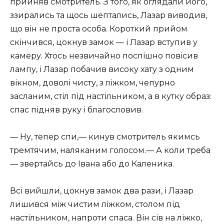
прийняв смотритель. З того, як оглядали його,
ззирались та щось шептались, Лазар виводив,
що він не проста особа. Короткий прийом
скінчився, цокнув замок — і Лазар вступив у
камеру. Хтось незвичайно поспішно повісив
лампу, і Лазар побачив високу хату з одним
вікном, доволі чисту, з ліжком, чепурно
засланим, стіл під настільником, а в кутку образ:
спас підняв руку і благословив.
— Ну, тепер спи,— кинув смотритель якимсь
тремтячим, наляканим голосом.— А коли треба
— звертайсь до Івана або до Каленика.
Всі вийшли, цокнув замок два рази, і Лазар
лишився між чистим ліжком, столом під
настільником, напроти спаса. Він сів на ліжко,