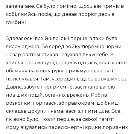
запечатане. Се було помітно. Щось він приніс в
собі, якийсь посів, що давав проріст десь в
глибині.
Здавалось, все йшло, як і перше, а таки була
якась одміна. Бо серед зойку тюремної юрми
Лазар раптом стихав і слухав тільки себе. В
хвилях спочинку сідав десь оддаль, клав жовте
обличчя на жовту руку, прижмурював очі і
прислухався. Там, усередині, щось ворушилось.
Давнє, забуте і неприємне, засипане вагою
новіших подій, останніх вражень. Робив
розкопки, порпався, збирав окремі дрібниці,
складав докупи і намагався зліпити ціле. Все,
як воно було. І коли перше, за свіжої пам’яті,
йому вчувались передсмертні крики порізаних