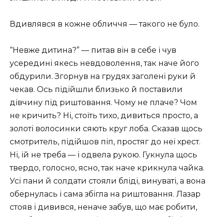
Вдивлявся в кожне обличчя — такого не було.
“Невже дитина?” — питав він в себе і чув
усередині якесь невдоволення, так наче його
обдурили. Згорнув на грудях заголені руки й
чекав. Ось підійшли близько й поставили
дівчину під риштовання. Чому не плаче? Чом
не кричить? Ні, стоїть тихо, дивиться просто, а
золоті волосинки сяють круг лоба. Сказав щось
смотритель, підійшов піп, простяг до неї хрест.
Ні, їй не треба — і одвела рукою. Гукнула щось
твердо, голосно, ясно, так наче крикнула чайка.
Усі пани й солдати стояли бліді, винуваті, а вона
обернулась і сама збігла на риштовання. Лазар
стояв і дивився, неначе забув, що має робити,