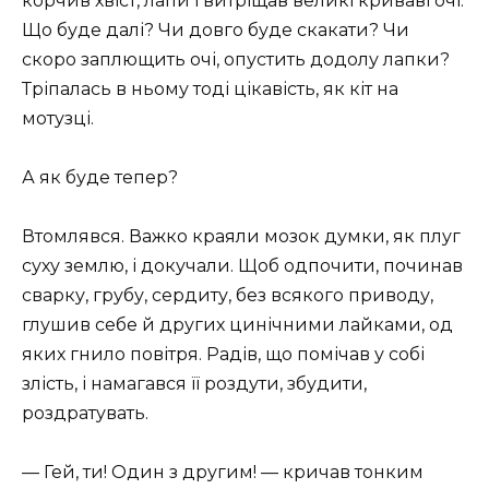
корчив хвіст, лапи і витріщав великі криваві очі.
Що буде далі? Чи довго буде скакати? Чи
скоро заплющить очі, опустить додолу лапки?
Тріпалась в ньому тоді цікавість, як кіт на
мотузці.
А як буде тепер?
Втомлявся. Важко краяли мозок думки, як плуг
суху землю, і докучали. Щоб одпочити, починав
сварку, грубу, сердиту, без всякого приводу,
глушив себе й других цинічними лайками, од
яких гнило повітря. Радів, що помічав у собі
злість, і намагався її роздути, збудити,
роздратувать.
— Гей, ти! Один з другим! — кричав тонким