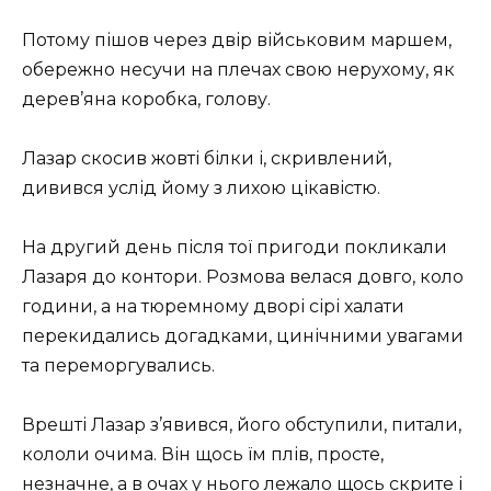
Потому пішов через двір військовим маршем,
обережно несучи на плечах свою нерухому, як
дерев’яна коробка, голову.
Лазар скосив жовті білки і, скривлений,
дивився услід йому з лихою цікавістю.
На другий день після тої пригоди покликали
Лазаря до контори. Розмова велася довго, коло
години, а на тюремному дворі сірі халати
перекидались догадками, цинічними увагами
та переморгувались.
Врешті Лазар з’явився, його обступили, питали,
кололи очима. Він щось їм плів, просте,
незначне, а в очах у нього лежало щось скрите і