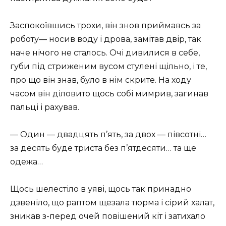
Заспокоївшись трохи, він знов приймавсь за
роботу— носив воду і дрова, замітав двір, так
наче нічого не сталось. Очі дивилися в себе,
губи під стриженим вусом стулені щільно, і те,
про що він знав, було в нім скрите. На ходу
часом він діловито щось собі мимрив, загинав
пальці і рахував.
— Один — двадцять п’ять, за двох — півсотні…
за десять буде триста без п’ятдесяти… та ще
одежа…
Щось шелестіло в уяві, щось так принадно
дзвеніло, що раптом щезала тюрма і сірий халат,
зникав з-перед очей повішений кіт і затихало