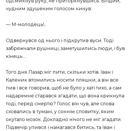
одсмикнув руку, не приторкнувшись. Блідий,
чудним здушеним голосом кинув:
— М-молодець!..
Одвернувся од нього і підкрутив вуси. Тоді
забряжчали рушниці, заметушились люди, і був
кінець…
Того дня Лазар міг пити, скільки хотів. Іван і
Каленик втомились носити пляшки, а він все
пив і все говорив, щоб не було у хаті тихо, а сам
надаремне старався згадати, що вона крикнула
тоді, перед смертю? Голос він чув, але слова
сховались в тумані, у соннім сповитку, яким
окутало мозок. Докладно нічого не міг згадати.
Підвечір упився і намагався битись, та Іван і