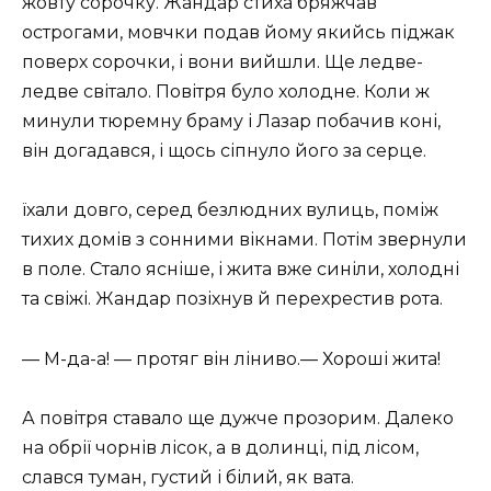
жовту сорочку. Жандар стиха бряжчав
острогами, мовчки подав йому якийсь піджак
поверх сорочки, і вони вийшли. Ще ледве-
ледве світало. Повітря було холодне. Коли ж
минули тюремну браму і Лазар побачив коні,
він догадався, і щось сіпнуло його за серце.
їхали довго, серед безлюдних вулиць, поміж
тихих домів з сонними вікнами. Потім звернули
в поле. Стало ясніше, і жита вже синіли, холодні
та свіжі. Жандар позіхнув й перехрестив рота.
— М-да-а! — протяг він ліниво.— Хороші жита!
А повітря ставало ще дужче прозорим. Далеко
на обрії чорнів лісок, а в долинці, під лісом,
слався туман, густий і білий, як вата.