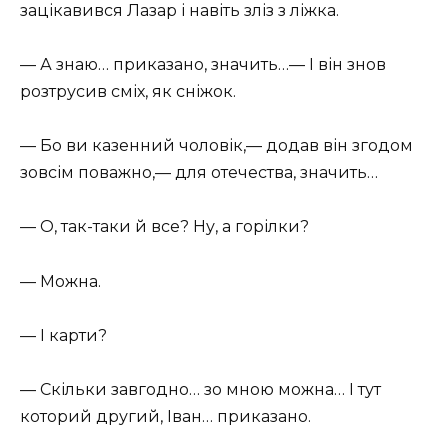
зацікавився Лазар і навіть зліз з ліжка.
— А знаю… приказано, значить…— І він знов
розтрусив сміх, як сніжок.
— Бо ви казенний чоловік,— додав він згодом
зовсім поважно,— для отечества, значить…
— О, так-таки й все? Ну, а горілки?
— Можна.
— І карти?
— Скільки завгодно… зо мною можна… І тут
которий другий, Іван… приказано.