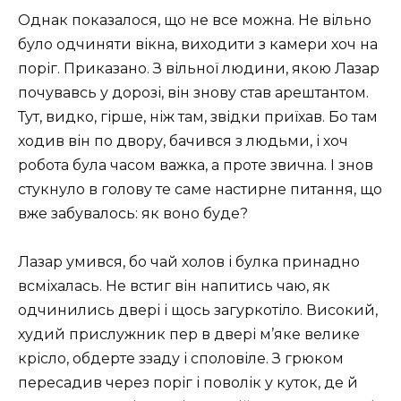
Однак показалося, що не все можна. Не вільно
було одчиняти вікна, виходити з камери хоч на
поріг. Приказано. З вільної людини, якою Лазар
почувавсь у дорозі, він знову став арештантом.
Тут, видко, гірше, ніж там, звідки приїхав. Бо там
ходив він по двору, бачився з людьми, і хоч
робота була часом важка, а проте звична. І знов
стукнуло в голову те саме настирне питання, що
вже забувалось: як воно буде?
Лазар умився, бо чай холов і булка принадно
всміхалась. Не встиг він напитись чаю, як
одчинились двері і щось загуркотіло. Високий,
худий прислужник пер в двері м’яке велике
крісло, обдерте ззаду і споловіле. З грюком
пересадив через поріг і поволік у куток, де й