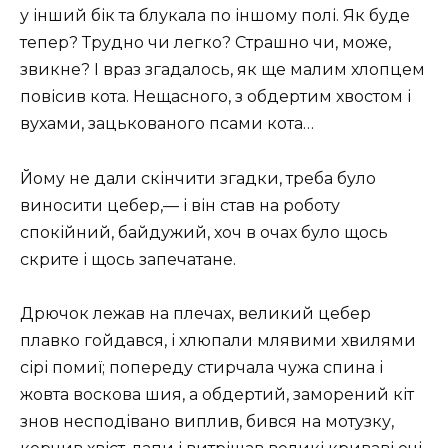
у інший бік та блукала по іншому полі. Як буде
тепер? Трудно чи легко? Страшно чи, може,
звикне? І враз згадалось, як ще малим хлопцем
повісив кота. Нещасного, з обдертим хвостом і
вухами, зацькованого псами кота…
Йому не дали скінчити згадки, треба було
виносити цебер,— і він став на роботу
спокійний, байдужий, хоч в очах було щось
скрите і щось запечатане.
Дрючок лежав на плечах, великий цебер
плавко гойдався, і хлюпали млявими хвилями
сірі помиї; попереду стирчала чужа спина і
жовта воскова шия, а обдертий, заморений кіт
знов несподівано виплив, бився на мотузку,