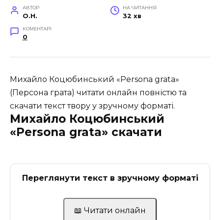
АВТОР
НА ЧИТАННЯ
O.H.
32 хв
КОМЕНТАРІ
0
Михайло Коцюбинський «Persona grata»
(Персона грата) читати онлайн повністю та
скачати текст твору у зручному форматі.
Михайло Коцюбинський
«Persona grata» скачати
Переглянути текст в зручному форматі
📖 Читати онлайн