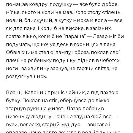
помацав ковдру, подушку — все було добре,
м’яке, якого ніколи не мав. Коло столу стілець,
новий, блискучий, в кутку миска й вода — все
як для пана. І коли б не високе, в залізних
гратах вікно, коли б не “параша” — Лазар міг би
подумать, що ночує десь в горницях в пана.
Обвів очима стелю, лампу і образ, поклав свої
плечі на рябеньку подушку, підняв в чоботях
ноги і за хвилину заснув, не гасячи світла, не
роздягнувшись.
Вранці Каленик приніс чайник, а під пахвою
булку. Поклав на стіл, обернувся до ліжка і
згорнув руки на животі. Лазар побачив
низеньку людину, наче не злу, на якій все —
вуси, волосся, старий мундур — звисало і
опадало, наче довго лежало в воді і тільки що