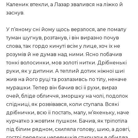
Каленик втекли, а Лазар звалився на ліжко й
заснув.
У п’яному сні йому щось верзлося, але помалу
туман шугнув, розтанув, і він виразно почув
слова, так гордо кинуті всім у лице, хоч їх не
розумів й не думав над ними. Ясно побачив
тонкі волосинки, мов золоті нитки. Дрібненькі
руки, як у дитини. А теплий дотик ніжної шиї
жив на його руці та розлазивсь по тілу, неначе
мурашки. Тепер він бачив всі її рухи, вираз
очей, бліде обличчя, зморшку на чолі, подолок
спідниці, як розвівався, коли ступала. Всякі
дрібнички, всю її постать, малу, м’якеньку, наче
курчатко з жовтим пушком. Бачив, як тріпотіла
під білим рядном, схиляла голову, шию, а довгі,
гострі передки черевичків стирчали в обидва