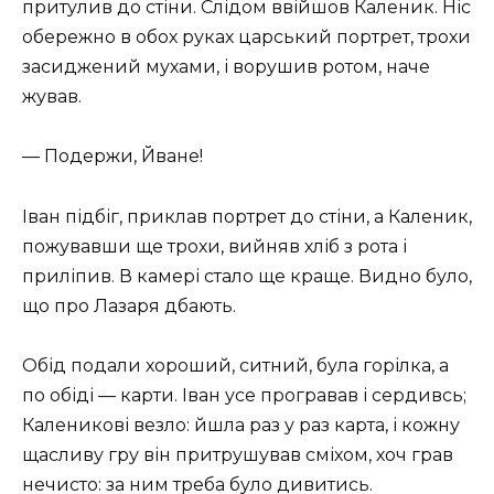
притулив до стіни. Слідом ввійшов Каленик. Ніс
обережно в обох руках царський портрет, трохи
засиджений мухами, і ворушив ротом, наче
жував.
— Подержи, Йване!
Іван підбіг, приклав портрет до стіни, а Каленик,
пожувавши ще трохи, вийняв хліб з рота і
приліпив. В камері стало ще краще. Видно було,
що про Лазаря дбають.
Обід подали хороший, ситний, була горілка, а
по обіді — карти. Іван усе програвав і сердивсь;
Каленикові везло: йшла раз у раз карта, і кожну
щасливу гру він притрушував сміхом, хоч грав
нечисто: за ним треба було дивитись.