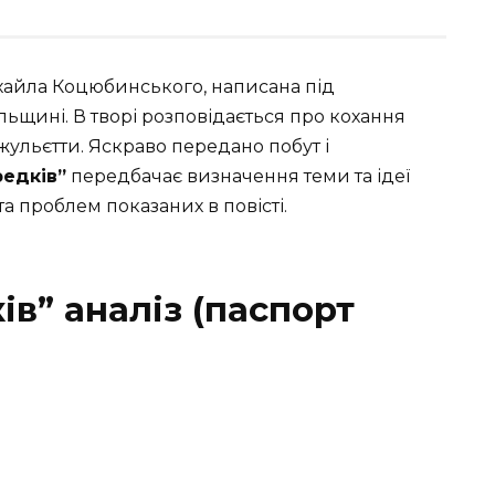
айла Коцюбинського, написана під
ьщині. В творі розповідається про кохання
Джульєтти. Яскраво передано побут і
редків”
передбачає визначення теми та ідеї
та проблем показаних в повісті.
ів” аналіз (паспорт