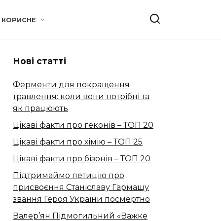
КОРИСНЕ
Нові статті
Ферменти для покращення
травлення: коли вони потрібні та
як працюють
Цікаві факти про геконів – ТОП 20
Цікаві факти про хімію – ТОП 25
Цікаві факти про бізонів – ТОП 20
Підтримаймо петицію про
присвоєння Станіславу Гармашу
звання Героя України посмертно
Валер’ян Підмогильний «Важке