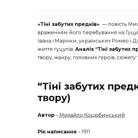
«Тіні забутих предків»
— повість Мих
враженням його перебування на Гуцул
Івана і Марічки, українських Ромео і 
життя гуцулів.
Аналіз “Тіні забутих п
твору, жанру, головних героїв, сюжету 
“Тіні забутих предк
твору)
Автор
–
Михайло Коцюбинський
Рік написання
– 1911