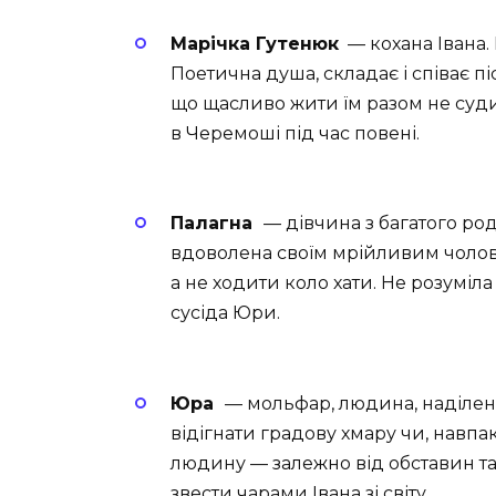
Марічка Гутенюк
— кохана Івана.
Поетична душа, складає і співає піс
що щасливо жити їм разом не суди
в Черемоші під час повені.
Палагна
— дівчина з багатого род
вдоволена своїм мрійливим чолов
а не ходити коло хати. Не розуміла
сусіда Юри.
Юра
— мольфар, людина, наділе
відігнати градову хмару чи, навпа
людину — залеж­но від обставин т
звести чарами Івана зі світу.