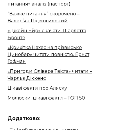
питання» аналіз (паспорт)
“Важке питання” скорочено –
Валер’ян Підмогильний
«Джейн Ейр» скачати. Шарлотта
Бронте
«Крихітка Цахес на прізвисько
Цинобер» читати повністю. Ернст
Гофман
«Пригоди Олівера Твіста» читати –
Чарльз Діккенс
Цікаві факти про Аляску
Молюски: цікаві факти – ТОП 50
Додатково: