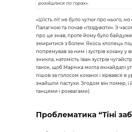
розійшлися по горах».
«Шість літ не було чутки про нього, на
Палагною та почав
«ґаздувати»
. З час
про це знав, проте йому було байдуже,
змиритися з болем. Якось хлопець піш
попрямував за ним і зустрів кохану у 
зникла, натомість Іван зустрів чугайст
танок, щоб Марічка могла якнайдалі у
пішов за голосом коханої і зірвався в
знайшли пастухи. Згодом він помер, і
танцями і розвагами).
Проблематика “Тіні заб