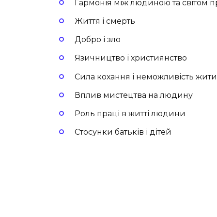
Гармонія між людиною та світом 
Життя і смерть
Добро і зло
Язичництво і християнство
Сила кохання і неможливість жити
Вплив мистецтва на людину
Роль праці в житті людини
Стосунки батьків і дітей