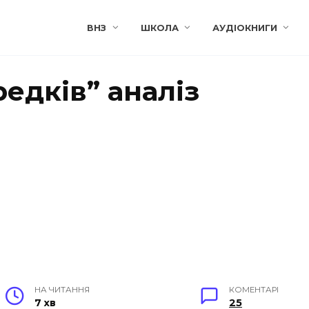
ВНЗ
ШКОЛА
АУДІОКНИГИ
редків” аналіз
НА ЧИТАННЯ
КОМЕНТАРІ
7 хв
25