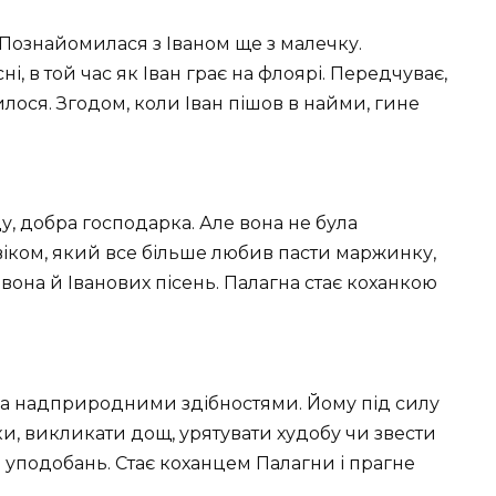
 Познайомилася з Іваном ще з малечку.
ні, в той час як Іван грає на флоярі. Передчуває,
лося. Згодом, коли Іван пішов в найми, гине
у, добра господарка. Але вона не була
іком, який все більше любив пасти маржинку,
 вона й Іванових пісень. Палагна стає коханкою
на надприродними здібностями. Йому під силу
­ки, викликати дощ, урятувати худобу чи звести
а уподобань. Стає коханцем Палагни і прагне