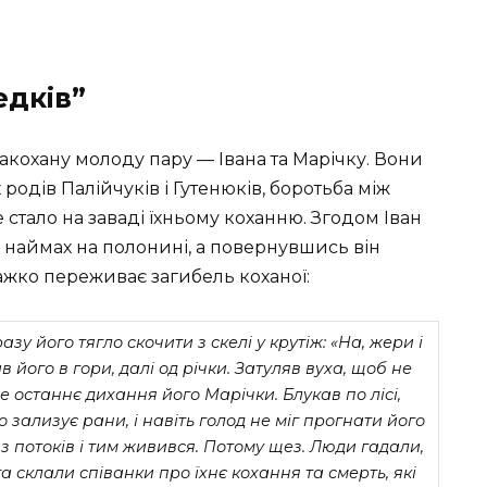
едків”
закохану молоду пару — Івана та Марічку. Вони
одів Палійчуків і Гутенюків, боротьба між
 стало на заваді їхньому коханню. Згодом Іван
наймах на полонині, а повернувшись він
важко переживає загибель коханої:
зу його тягло скочити з скелі у крутіж: «На, жери і
його в гори, далі од річки. Затуляв вуха, щоб не
 останнє дихання його Марічки. Блукав по лісі,
о зализує рани, і навіть голод не міг прогнати його
 з потоків і тим живився. Потому щез. Люди гадали,
а склали співанки про їхнє кохання та смерть, які