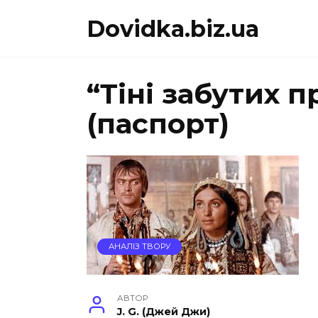
Перейти
Dovidka.biz.ua
до
вмісту
“Тіні забутих п
(паспорт)
АНАЛІЗ ТВОРУ
АВТОР
J. G. (Джей Джи)