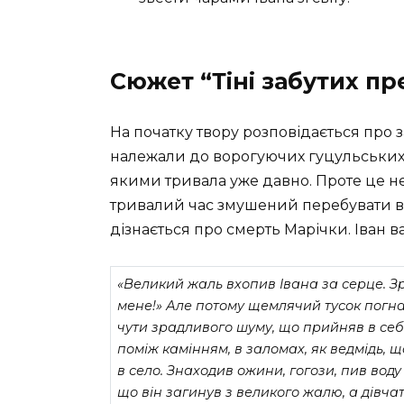
Сюжет “Тіні забутих пр
На початку твору розповідається про 
належали до ворогуючих гуцульських р
якими тривала уже давно. Проте це не
тривалий час змушений перебувати в 
дізнається про смерть Марічки. Іван 
«Великий жаль вхопив Івана за серце. Зра
мене!» Але потому щемлячий тусок погнав 
чути зрадливого шуму, що прийняв в себе
поміж камінням, в заломах, як ведмідь, щ
в село. Знаходив ожини, гогози, пив воду
що він загинув з великого жалю, а дівчат