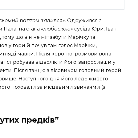
 сьомий раптом з’явився».
Одружився з
ом Палагна стала
«любаскою»
сусіда Юри. Іван
 тому що він не міг забути Марічку та
ов у гори й почув там голос Марічки,
вигляді мавки. Після короткої розмови вона
ра і спробував відволікти його, запросивши у
текти. Після танцю з лісовиком головний герой
 урвище. Наступного дня його ледь живого
 його поховали за місцевими звичаями (з
утих предків”