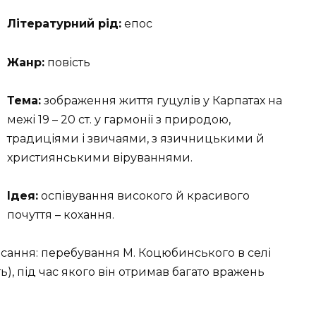
Літературний рід:
епос
Жанр:
повість
Тема:
зображення життя гуцулів у Карпатах на
межі 19 – 20 ст. у гармонії з природою,
традиціями і звичаями, з язичницькими й
християнськими віруваннями.
Ідея:
оспівування високого й красивого
почуття – кохання.
исання: перебування М. Коцюбинського в селі
), під час якого він отримав багато вражень