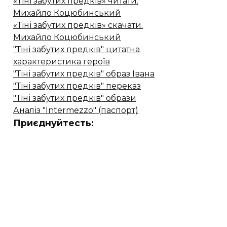
«Тіні забутих предків» читати.
Михайло Коцюбинський
«Тіні забутих предків» скачати.
Михайло Коцюбинський
"Тіні забутих предків" цитатна
характеристика героїв
"Тіні забутих предків" образ Івана
"Тіні забутих предків" переказ
"Тіні забутих предків" образи
Аналіз "Intermezzo" (паспорт)
Приєднуйтесть: