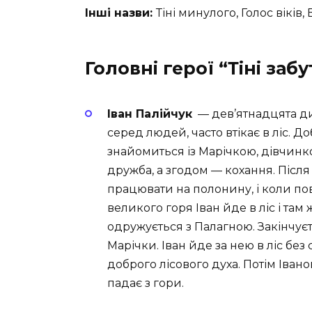
Інші назви:
Тіні минулого, Голос віків
Головні герої “Тіні заб
Іван Палійчук
— дев’ятнадцята ди
серед людей, часто втікає в ліс. Д
знайомиться із Марічкою, дівчинко
дружба, а згодом — кохання. Після
працювати на полонину, і коли пов
великого горя Іван йде в ліс і там
одружується з Палагною. Закінчуєт
Марічки. Іван йде за нею в ліс без
доброго лісового духа. Потім Іванові
падає з гори.